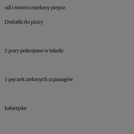
sól i świeżo mielony pieprz
Dodatki do pizzy
2 pory pokrojone w talarki
1 pęczek zielonych szparagów
kalarepka