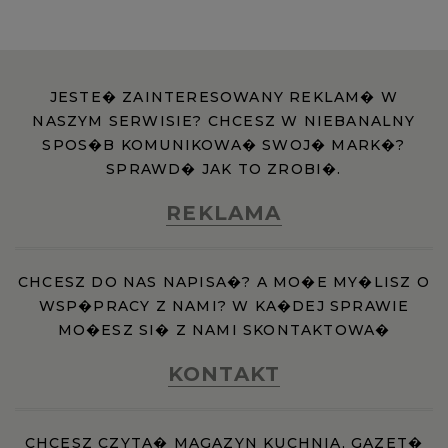
JESTE� ZAINTERESOWANY REKLAM� W
NASZYM SERWISIE? CHCESZ W NIEBANALNY
SPOS�B KOMUNIKOWA� SWOJ� MARK�?
SPRAWD� JAK TO ZROBI�.
REKLAMA
CHCESZ DO NAS NAPISA�? A MO�E MY�LISZ O
WSP�PRACY Z NAMI? W KA�DEJ SPRAWIE
MO�ESZ SI� Z NAMI SKONTAKTOWA�
KONTAKT
CHCESZ CZYTA� MAGAZYN KUCHNIA, GAZET�