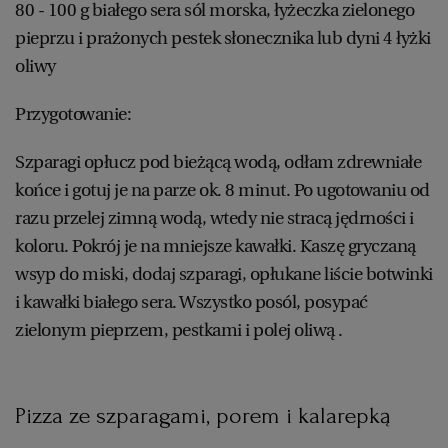
80 - 100 g białego sera sól morska, łyżeczka zielonego
pieprzu i prażonych pestek słonecznika lub dyni 4 łyżki
oliwy
Przygotowanie:
Szparagi opłucz pod bieżącą wodą, odłam zdrewniałe
końce i gotuj je na parze ok. 8 minut. Po ugotowaniu od
razu przelej zimną wodą, wtedy nie stracą jędrności i
koloru. Pokrój je na mniejsze kawałki. Kaszę gryczaną
wsyp do miski, dodaj szparagi, opłukane liście botwinki
i kawałki białego sera. Wszystko posól, posypać
zielonym pieprzem, pestkami i polej oliwą .
Pizza ze szparagami, porem i kalarepką