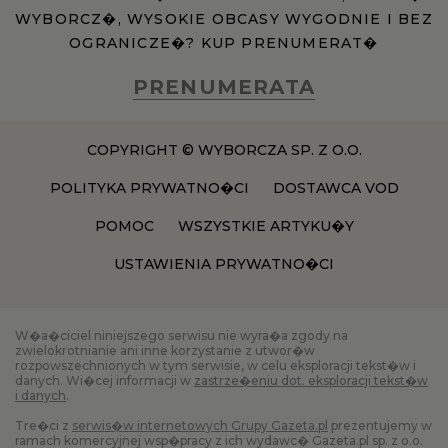
WYBORCZ�, WYSOKIE OBCASY WYGODNIE I BEZ
OGRANICZE�? KUP PRENUMERAT�
PRENUMERATA
COPYRIGHT © WYBORCZA SP. Z O.O.
POLITYKA PRYWATNO�CI
DOSTAWCA VOD
POMOC
WSZYSTKIE ARTYKU�Y
USTAWIENIA PRYWATNO�CI
W�a�ciciel niniejszego serwisu nie wyra�a zgody na
zwielokrotnianie ani inne korzystanie z utwor�w
rozpowszechnionych w tym serwisie, w celu eksploracji tekst�w i
danych. Wi�cej informacji w
zastrze�eniu dot. eksploracji tekst�w
i danych
.
Tre�ci z
serwis�w internetowych Grupy Gazeta.pl
prezentujemy w
ramach komercyjnej wsp�pracy z ich wydawc� Gazeta.pl sp. z o.o.