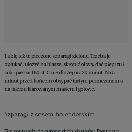
Lubię też te pieczone szparagi zielone. Trzeba je
opłukać, ułożyć na blasze, skropić oliwą, dać pieprzu i
soli i piec w 180 st. C nie dłużej niż 20 minut. Na 5
minut przed końcem obsypać tartym parmezanem a
na talerzu klarowanym masłem i gotowe.
Szparagi z sosem holenderskim
Ten sos należy do europejskich klasyków. Pasuje nie