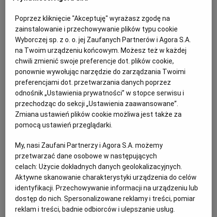
do międzywojnia. Wtedy to kucharze i dietetycy
WROCŁAW
Poprzez kliknięcie "Akceptuję" wyrażasz zgodę na
zwracali uwagę na ich falliczny kształt nadając im moc
zainstalowanie i przechowywanie plików typu cookie
afrodyzjaku.
Wyborczej sp. z o. o. jej Zaufanych Partnerów i Agora S.A.
ZAKOPANE
na Twoim urządzeniu końcowym. Możesz też w każdej
Ostrożniejsza Maria Disslowa, lwowska autorka książek
chwili zmienić swoje preferencje dot. plików cookie,
kulinarnych pisała: "Dodany do gotowania kawałek
ponownie wywołując narzędzie do zarządzania Twoimi
ZIELONA GÓRA
preferencjami dot. przetwarzania danych poprzez
masła podnosi smak szparagów i czyni je
odnośnik „Ustawienia prywatności” w stopce serwisu i
delikatniejszymi. Szlachetne gatunki z dobrej gleby
przechodząc do sekcji „Ustawienia zaawansowane”.
gotują się bardzo prędko. Ustawić można szparagi
Zmiana ustawień plików cookie możliwa jest także za
pionowo w garnku, aby łebki wystawały ponad wodę,
pomocą ustawień przeglądarki.
ugotują się w parze i nie rozlecą się. Ugotowane
My, nasi Zaufani Partnerzy i Agora S.A. możemy
szparagi odcedzić dokładnie, nałożyć na 2 końce
przetwarzać dane osobowe w następujących
długiego półmiska, polać masłem z zrumienioną
celach:
Użycie dokładnych danych geolokalizacyjnych.
Aktywne skanowanie charakterystyki urządzenia do celów
bułeczką, przybrać zieloną sałatą".
identyfikacji. Przechowywanie informacji na urządzeniu lub
dostęp do nich. Spersonalizowane reklamy i treści, pomiar
reklam i treści, badnie odbiorców i ulepszanie usług.