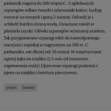
piekarnik nagrzej do 200 stopni C. Z opłukanych
szparagów odłam twarde i zdrewniałe końce. Łodygi
wrzucić na wrzątek i gotuj 3 minuty. Odcedź je i
schłodź bardzo zimną wodą. Osuszone zawiń w
plasterki szynki. Główki szparagów wysmaruj masłem.
Tak przygotowane szparagi włóż do żaroodpornego
naczynia i zapiekaj w nagrzanym na 180 st. C
piekarniku, nie dłużej niż 10 minut. W międzyczasie
ugotuj jajka na miękko (2,5 min od momentu
zagotowania wody).Upieczone szparagi podawaj z
jajem na miękko i świeżym pieczywem.
przepis
Szparagi