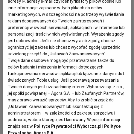
adresy IP, adresy e-mail czy identyfikatory plików cookie lub
białymi sosami i koperkiem.
inne informacje zapisane w tych plikach do celów
RZESZÓW
marketingowych, w szczególności na potrzeby wyświetlania
reklam dopasowanych do Twoich zainteresowań i
preferencji w swoich serwisach, aplikacjach i w Internecie lub
Wiara w moc szparagów
SOSNOWIEC
personalizacji treści w nich wyświetlanych. Wyrażenie zgody
jest dobrowolne. Jeśli nie chcesz wyrazić zgody, chcesz
ograniczyć jej zakres lub chcesz wycofać zgodę uprzednio
Ale choć szparagi lubimy coraz bardziej, to wciąż jemy
SZCZECIN
udzieloną przejdź do „Ustawień Zaawansowanych”.
ich bardzo mało. Uprawiamy - 4 - 5 tys. ton. Dla
Twoje dane osobowe mogą być przetwarzane także do
porównania Niemcy aż 120 tys. ton. Nie ma się co
celów badania i mierzenia informacji dotyczących
TORUŃ
dziwić. Żeby zostać producentem z prawdziwego
funkcjonowania serwisów i aplikacji lub łączone z danymi dot.
świadczonych Tobie usług. Jeśli podstawą przetwarzania
zdarzenia, trzeba na początku zainwestować sporo
Twoich danych jest uzasadniony interes Wyborcza sp. z o.o.,
TRÓJMIASTO
pieniędzy. Pierwsze szparagowe żniwa można
jej spółki powiązanej – Agora S.A. – lub Zaufanych Partnerów,
przeprowadzić dopiero w trzecim roku od założenia
masz prawo wyrazić sprzeciw. Aby to zrobić przejdź do
WAŁBRZYCH
„Ustawień Zaawansowanych” lub skontaktuj się z
uprawy.
administratorem – w zależności od zakresu sprzeciwu i
podmiotu, wobec którego jest kierowany. Więcej informacji
Skomplikowana i droga uprawa sprawiała, że szparagi
WARSZAWA
znajdziesz w
Polityce Prywatności Wyborcza.pl
i
Polityce
gościły raczej na możnych stołach, za to nieprzerwanie
Prywatności Agora S.A.