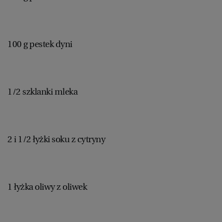
100 g pestek dyni
1/2 szklanki mleka
2 i 1/2 łyżki soku z cytryny
1 łyżka oliwy z oliwek