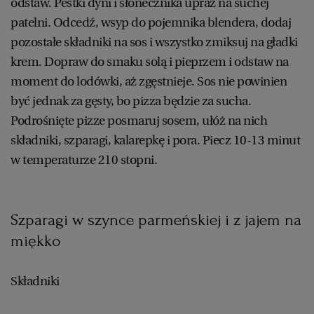
odstaw. Pestki dyni i słonecznika upraż na suchej
patelni. Odcedź, wsyp do pojemnika blendera, dodaj
pozostałe składniki na sos i wszystko zmiksuj na gładki
krem. Dopraw do smaku solą i pieprzem i odstaw na
moment do lodówki, aż zgęstnieje. Sos nie powinien
być jednak za gęsty, bo pizza będzie za sucha.
Podrośnięte pizze posmaruj sosem, ułóż na nich
składniki, szparagi, kalarepkę i pora. Piecz 10-13 minut
w temperaturze 210 stopni.
Szparagi w szynce parmeńskiej i z jajem na
miękko
Składniki