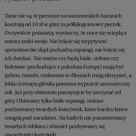
Tanie nie są, te pierwsze na warszawskich bazarach
kosztują od 10 zł w górę za półkilogramowy pęczek.
Oczywiście potanieją, wystarczy, że noce się ocieplą a
natura zrobi swoje. Nie bójcie się wypytywać
sprzedawców skąd pochodzą szparagi, nie bójcie się
ich dotykać. Nie ważne czy będą białe, zielone czy
fioletowe (pochodzące z południa Europy) mają być
jędrne, twarde, zrolowane w dłoniach mają skrzypieć, a
lekko ściśnięta główka powinna wypuścić aromatyczny
sok. Już przy obieraniu pamiętajcie by zaczynać od
góry. Obieramy tylko białe szparagi, zielone
pozbawiamy twardych końcówek, które bardzo łatwo
ustąpią pod naciskiem. Na białych nie pozostawiamy
twardych włókien i również pozbywamy się
stwardniałej końcówki.