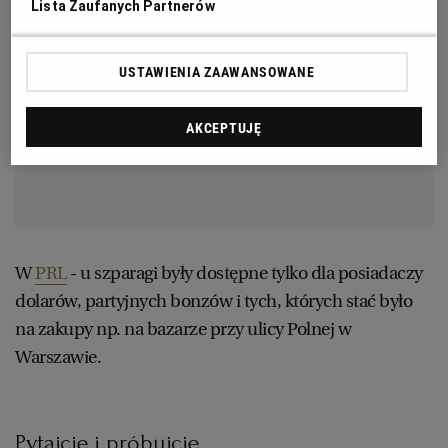
Lista Zaufanych Partnerów
USTAWIENIA ZAAWANSOWANE
AKCEPTUJĘ
W
PRL
- u szparagi były dostępne tylko dla posiadaczy
dolarów, partyjnych bonzów i tych, których stać było
na zakupy np. na bazarze przy ulicy Polnej w
Warszawie.
Pytajcie i próbujcie