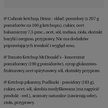
WROCŁAW
@ Culinair ketchup, Heinz - skład: pomidory (z 207 g
ZAKOPANE
pomidorów na 100 g ketchupu), cukier, ocet
balsamiczny 7,5 proc., ocet, sól, melasa, zioła, ekstrakt
ZIELONA GÓRA
bazylii i oregano, przyprawy. Nie ma dodatków
poprawiających trwałość i wygląd sosu.
@ Tomato Ketchup McDonald's - koncentrat
pomidorowy (190 g pomidorów), syrop glukozowo-
fruktozowy, ocet spirytusowy, sól, ekstrakty przypraw.
@ Ketchup pikantny, Pudliszki - pomidory (183 g),
cukier, ocet, sól, skrobia modyfikowana [ma zagęścić
produkt - red.], aromaty naturalne (zawierają seler),
zioła, przyprawy.