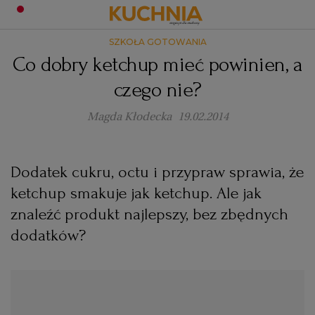
SZKOŁA GOTOWANIA
PRZEPISY
Co dobry ketchup mieć powinien, a
Zaloguj się
czego nie?
ŚNIADANIA
OKAZJE
Magda Kłodecka
19.02.2014
KUCHNIE ŚWIATA
HALLOWEEN
OBIADY
Dodatek cukru, octu i przypraw sprawia, że
BOŻE NARODZENIE
DANIA SEZONOWE
KUCHNIA WŁOSKA
KOLACJE
ketchup smakuje jak ketchup. Ale jak
znaleźć produkt najlepszy, bez zbędnych
KUCHNIA BRYTYJSKA
KARNAWAŁ
PORADY
DESERY
dodatków?
KUCHNIA AFRYKAŃSKA
SZKOŁA GOTOWANIA
ZDROWA DIETA
WIELKANOC
ZUPY
KUCHNIA JAPOŃSKA
DO POCZYTANIA
WALENTYNKI
PORADY
CIASTA
DIETA