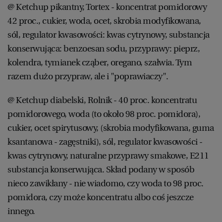
@ Ketchup pikantny, Tortex - koncentrat pomidorowy
42 proc., cukier, woda, ocet, skrobia modyfikowana,
sól, regulator kwasowości: kwas cytrynowy, substancja
konserwująca: benzoesan sodu, przyprawy: pieprz,
kolendra, tymianek cząber, oregano, szałwia. Tym
razem dużo przypraw, ale i "poprawiaczy".
@ Ketchup diabelski, Rolnik - 40 proc. koncentratu
pomidorowego, woda (to około 98 proc. pomidora),
cukier, ocet spirytusowy, (skrobia modyfikowana, guma
ksantanowa - zagęstniki), sól, regulator kwasowości -
kwas cytrynowy, naturalne przyprawy smakowe, E211
substancja konserwująca. Skład podany w sposób
nieco zawikłany - nie wiadomo, czy woda to 98 proc.
pomidora, czy może koncentratu albo coś jeszcze
innego.