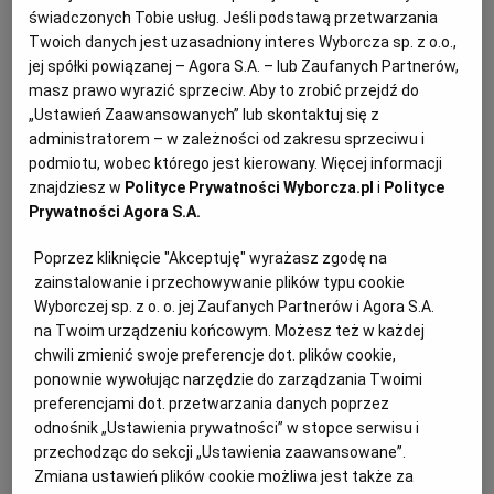
PUBLIO.PL
LUBLIN
świadczonych Tobie usług. Jeśli podstawą przetwarzania
dotyczących warunków przechowywania. Warto też
Twoich danych jest uzasadniony interes Wyborcza sp. z o.o.,
unikać produktów z wzmacniaczami smaku,
jej spółki powiązanej – Agora S.A. – lub Zaufanych Partnerów,
KULTURALNYSKLEP.PL
ŁÓDŹ
szczególnie, gdy ketchup kupujemy dla dzieci.
masz prawo wyrazić sprzeciw. Aby to zrobić przejdź do
„Ustawień Zaawansowanych” lub skontaktuj się z
administratorem – w zależności od zakresu sprzeciwu i
OLSZTYN
DZIECKO
podmiotu, wobec którego jest kierowany. Więcej informacji
A substancje zagęszczające?
znajdziesz w
Polityce Prywatności Wyborcza.pl
i
Polityce
ZDROWIE
OPOLE
Prywatności Agora S.A.
- Chodzi o zwięzłą konsystencję produktu. Alternatywą
Poprzez kliknięcie "Akceptuję" wyrażasz zgodę na
może być większy dodatek pomidorów, wtedy
POGODA
PŁOCK
zainstalowanie i przechowywanie plików typu cookie
zagęstnik będzie stanowiła zawarta w nich skrobia. Ale
Wyborczej sp. z o. o. jej Zaufanych Partnerów i Agora S.A.
na Twoim urządzeniu końcowym. Możesz też w każdej
ten dodatek musiałby być dużo większy, a to
PODRÓŻE
POZNAŃ
chwili zmienić swoje preferencje dot. plików cookie,
przekładać się będzie na wyższą cenę - dodaje Ścibisz.
ponownie wywołując narzędzie do zarządzania Twoimi
preferencjami dot. przetwarzania danych poprzez
RADOM
WIDEO
Niektórzy producenci zamiast ilości wykorzystanych
odnośnik „Ustawienia prywatności” w stopce serwisu i
do produkcji pomidorów, podają zawartość
przechodząc do sekcji „Ustawienia zaawansowane”.
Zmiana ustawień plików cookie możliwa jest także za
koncentratu. Zdaniem Ścibisz nie można jednak
RYBNIK
FORUM