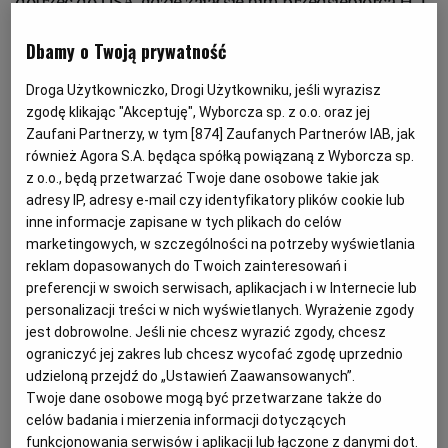
dotrzeć do USA, gdzie zajął się nim przedsiębiorca H. J.
Heinz i stworzył produkt, który znamy do dziś. Dobry
KUCHNIA MEKSYKAŃSKA
DOMOWE PRZETWORY
WYBORCZA TV I VOD
BIQDATA
GLIWICE
Dbamy o Twoją prywatność
ketchup składa się przede wszystkim z pomidorów,
przypraw i - tego się nie da uniknąć - cukru i octu,
Droga Użytkowniczko, Drogi Użytkowniku, jeśli wyrazisz
SOST, DIPY I INNE DODATKI
GORZÓW WIELKOPOLSKI
KUCHNIA INDYJSKA
TYLKO ZDROWIE
JUTRONAUCI
zwykle jest tam też cebula.
zgodę klikając "Akceptuję", Wyborcza sp. z o.o. oraz jej
Zaufani Partnerzy, w tym [
874
] Zaufanych Partnerów IAB, jak
KSIĄŻKI. MAGAZYN DO CZYTANIA
KUCHNIA HISZPAŃSKA
ARCHIWUM
KALISZ
również Agora S.A. będąca spółką powiązaną z Wyborcza sp.
- Jeżeli do ketchupu nie dodalibyśmy cukru, octu oraz
z o.o., będą przetwarzać Twoje dane osobowe takie jak
przypraw, smakowałby jak przecier pomidorowy -
adresy IP, adresy e-mail czy identyfikatory plików cookie lub
KUCHNIA NIEMIECKA
NASZA EUROPA
INNE SERWISY
KATOWICE
wyjaśnia dr Iwona Ścibisz z Zakładu Technologii
inne informacje zapisane w tych plikach do celów
Owoców i Warzyw warszawskiej SGGW. Podkreśla też,
marketingowych, w szczególności na potrzeby wyświetlania
reklam dopasowanych do Twoich zainteresowań i
że najlepsze są produkty z jak największą zawartością
SŁÓWKA. MAGAZYN O JĘZYKU
GAZETA.PL
KIELCE
preferencji w swoich serwisach, aplikacjach i w Internecie lub
pomidorów, które są źródłem przeciwutleniaczy,
personalizacji treści w nich wyświetlanych. Wyrażenie zgody
szczególnie likopenu oraz witaminy C i soli
jest dobrowolne. Jeśli nie chcesz wyrazić zgody, chcesz
KOSZALIN
TOK FM
ograniczyć jej zakres lub chcesz wycofać zgodę uprzednio
mineralnych. - Myślę, że powinniśmy natomiast
udzieloną przejdź do „Ustawień Zaawansowanych”.
unikać ketchupów, które zawierają konserwanty. Ale też
SPORT.PL
KRAKÓW
Twoje dane osobowe mogą być przetwarzane także do
jeżeli wybierzemy ketchup bez nich, musimy
celów badania i mierzenia informacji dotyczących
koniecznie zastosować się do wskazówek producenta
funkcjonowania serwisów i aplikacji lub łączone z danymi dot.