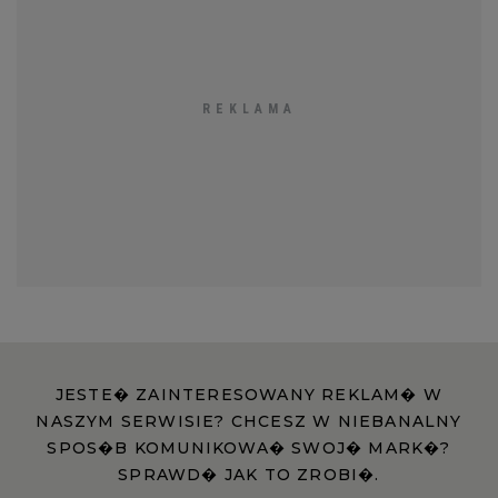
JESTE� ZAINTERESOWANY REKLAM� W
NASZYM SERWISIE? CHCESZ W NIEBANALNY
SPOS�B KOMUNIKOWA� SWOJ� MARK�?
SPRAWD� JAK TO ZROBI�.