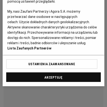
pomocą ustawień przeglądarki.
powiedzieć, że ketchup z pomidorów jest lepszy od
tego z koncentratu czy purée.
My, nasi Zaufani Partnerzy i Agora S.A. możemy
RZESZÓW
przetwarzać dane osobowe w następujących
Za radą specjalistki sprawdziliśmy składy kilkunastu
celach:
Użycie dokładnych danych geolokalizacyjnych.
SOSNOWIEC
Aktywne skanowanie charakterystyki urządzenia do celów
ketchupów. Zestawiamy, porządkując według tego, ile
identyfikacji. Przechowywanie informacji na urządzeniu lub
pomidorów zużyto do wyprodukowania 100 g
dostęp do nich. Spersonalizowane reklamy i treści, pomiar
SZCZECIN
ketchupu.
reklam i treści, badnie odbiorców i ulepszanie usług.
Lista Zaufanych Partnerów
TORUŃ
USTAWIENIA ZAAWANSOWANE
TRÓJMIASTO
AKCEPTUJĘ
WAŁBRZYCH
WARSZAWA