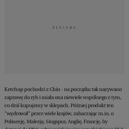
PODRÓŻE KULINARNE
DOMOWE PRZYJĘCIE
KUCHNIA CHIŃSKA
NASZE SERWISY
FIT PRZEPISY
NAPOJE
ZAKUPY
HISTORIE KULINARNE
SPRZĘT KUCHENNY
SERWISY LOKALNE
KUCHNIA TAJSKA
SAŁATKI
WEGE
GRILL
FELIETONY KULINARNE
KUCHNIA GRECKA
WYBORCZA.PL
MAKARONY
BIAŁYSTOK
WEGAN
KUCHNIA PORTUGALSKA
KSIĄŻKI KULINARNE
BIELSKO-BIAŁA
BEZ GLUTENU
MAGAZYNY
DRÓB
KUCHNIA FRANCUSKA
WYBORCZA CLASSIC
DUŻY FORMAT
SZEF KUCHNI
BYDGOSZCZ
MIĘSA
Ketchup pochodzi z Chin - na początku tak nazywano
zaprawę do ryb i miała ona niewiele wspólnego z tym,
KUCHNIA AMERYKAŃSKA
WOLNA SOBOTA
WYBORCZA.BIZ
CZĘSTOCHOWA
RYBY
co dziś kupujemy w sklepach. Później produkt ten
"wędrował" przez wiele krajów, zahaczając m.in. o
WYSOKIE OBCASY
KUCHNIA POLSKA
ALE HISTORIA
PRZEKĄSKI
ELBLĄG
Polinezję, Malezję, Singapur, Anglię, Francję, by