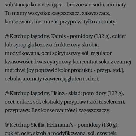
substancja konserwująca - benzoesan sodu, aromaty.
Tu mamy wszystko: zagęszczacz, zakwaszacz,
konserwant, nie ma zaś przypraw, tylko aromaty.
@ Ketchup łagodny, Kamis - pomidory (132 g), cukier
lub syrop glukozowo-fruktozowy, skrobia
modyfikowana, ocet spirytusowy, sól, regulator
kwasowości: kwas cytrynowy, koncentrat soku z czarnej
marchwi [by poprawić kolor produktu - przyp. red.],
cebula, aromaty (zawierają gluten i seler).
@ Ketchup łagodny, Heinz - skład: pomidory (132 g),
ocet, cukier, sól, ekstrakty przypraw i ziół (z selerem),
przyprawy. Bez konserwantów i zagęszczaczy.
@ Ketchup Sicilia, Hellmann's - pomidory (130 g),
cukier, ocet, skrobia modyfikowana, sól, czosnek,