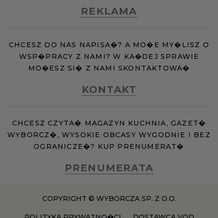
REKLAMA
CHCESZ DO NAS NAPISA�? A MO�E MY�LISZ O
WSP�PRACY Z NAMI? W KA�DEJ SPRAWIE
MO�ESZ SI� Z NAMI SKONTAKTOWA�
KONTAKT
CHCESZ CZYTA� MAGAZYN KUCHNIA, GAZET�
WYBORCZ�, WYSOKIE OBCASY WYGODNIE I BEZ
OGRANICZE�? KUP PRENUMERAT�
PRENUMERATA
COPYRIGHT © WYBORCZA SP. Z O.O.
POLITYKA PRYWATNO�CI
DOSTAWCA VOD