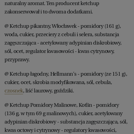
naturalny aromat. Ten producent ketchup
zakonserwował i to dwoma dodatkami.
@ Ketchup pikantny, Włocławek - pomidory (161 g),
woda, cukier, przeciery z cebuli i selera, substancja
zagęszczająca - acetylowany adypinian diskrobiowy,
sól, ocet, regulator kwasowości - kwas cytrynowy,
przyprawy.
@ Ketchup łagodny, Hellmann's - pomidory (ze 151 g),
cukier, ocet, skrobia modyfikowana, sól, cebula,
czosnek
, liść laurowy, goździki.
@ Ketchup Pomidory Malinowe, Kotlin - pomidory
(136 g, w tym 69 g malinowych), cukier, acetylowany
adypinian diskrobiowy - substancja zagęszczająca, sól,
kwas octowy i cytrynowy - regulatory kwasowości,