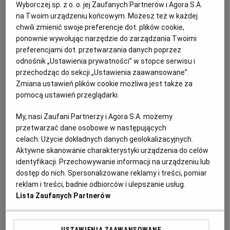
PUBLIO.PL
LUBLIN
Wyborczej sp. z o. o. jej Zaufanych Partnerów i Agora S.A.
na Twoim urządzeniu końcowym. Możesz też w każdej
Smakiem przypomina mieszankę bakłażana i fasolki
chwili zmienić swoje preferencje dot. plików cookie,
KULTURALNYSKLEP.PL
ŁÓDŹ
szparagowej. Najwięcej potraw z okrą jest w
kuchniach
ponownie wywołując narzędzie do zarządzania Twoimi
preferencjami dot. przetwarzania danych poprzez
azjatyckich
i z
południa USA
. W tej ostatniej często
odnośnik „Ustawienia prywatności” w stopce serwisu i
pojawia się w gumbo, gęstej zupie z warzywami i
OLSZTYN
DZIECKO
przechodząc do sekcji „Ustawienia zaawansowane”.
mięsem.
Zmiana ustawień plików cookie możliwa jest także za
pomocą ustawień przeglądarki.
ZDROWIE
OPOLE
Można ją smażyć, gotować i marynować. Po
My, nasi Zaufani Partnerzy i Agora S.A. możemy
ugotowaniu staje się kleista. Nie zmienia to smaku
przetwarzać dane osobowe w następujących
POGODA
PŁOCK
dania, jedynie je zagęszcza. Jeśli nie odpowiada wam
celach:
Użycie dokładnych danych geolokalizacyjnych.
taka konsystencja, najlepiej okrę obtoczyć w mące
Aktywne skanowanie charakterystyki urządzenia do celów
PODRÓŻE
POZNAŃ
identyfikacji. Przechowywanie informacji na urządzeniu lub
kukurydzianej i usmażyć w głębokim tłuszczu - tak
dostęp do nich. Spersonalizowane reklamy i treści, pomiar
przygotowana nie będzie lepka. Japończycy smażą ją w
reklam i treści, badnie odbiorców i ulepszanie usług.
tempurze
i podają z sosem sojowym.
RADOM
WIDEO
Lista Zaufanych Partnerów
Jeśli chcecie ograniczyć lepkość okry, nie krójcie jej,
RYBNIK
FORUM
USTAWIENIA ZAAWANSOWANE