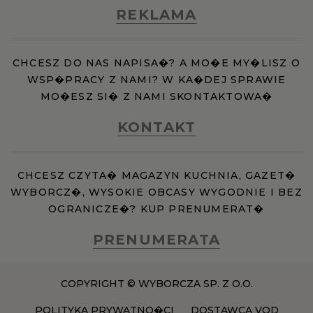
REKLAMA
CHCESZ DO NAS NAPISA�? A MO�E MY�LISZ O
WSP�PRACY Z NAMI? W KA�DEJ SPRAWIE
MO�ESZ SI� Z NAMI SKONTAKTOWA�
KONTAKT
CHCESZ CZYTA� MAGAZYN KUCHNIA, GAZET�
WYBORCZ�, WYSOKIE OBCASY WYGODNIE I BEZ
OGRANICZE�? KUP PRENUMERAT�
PRENUMERATA
COPYRIGHT © WYBORCZA SP. Z O.O.
POLITYKA PRYWATNO�CI
DOSTAWCA VOD