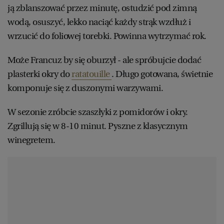
ją zblanszować przez minutę, ostudzić pod zimną
WROCŁAW
wodą, osuszyć, lekko naciąć każdy strąk wzdłuż i
wrzucić do foliowej torebki. Powinna wytrzymać rok.
ZAKOPANE
Może Francuz by się oburzył - ale spróbujcie dodać
plasterki okry do
ratatouille
. Długo gotowana, świetnie
ZIELONA GÓRA
komponuje się z duszonymi warzywami.
W sezonie zróbcie szaszłyki z pomidorów i okry.
Zgrillują się w 8-10 minut. Pyszne z klasycznym
winegretem.