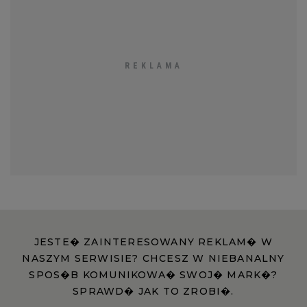
JESTE� ZAINTERESOWANY REKLAM� W
NASZYM SERWISIE? CHCESZ W NIEBANALNY
SPOS�B KOMUNIKOWA� SWOJ� MARK�?
SPRAWD� JAK TO ZROBI�.