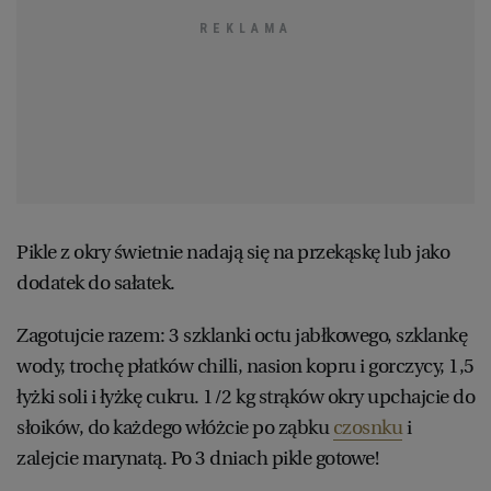
Pikle z okry świetnie nadają się na przekąskę lub jako
dodatek do sałatek.
Zagotujcie razem: 3 szklanki octu jabłkowego, szklankę
wody, trochę płatków chilli, nasion kopru i gorczycy, 1,5
łyżki soli i łyżkę cukru. 1/2 kg strąków okry upchajcie do
słoików, do każdego włóżcie po ząbku
czosnku
i
zalejcie marynatą. Po 3 dniach pikle gotowe!