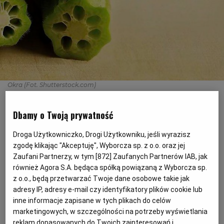
PODRÓŻE KULINARNE
DOMOWE PRZYJĘCIE
KUCHNIA CHIŃSKA
NASZE SERWISY
FIT PRZEPISY
NAPOJE
ZAKUPY
HISTORIE KULINARNE
SPRZĘT KUCHENNY
SERWISY LOKALNE
KUCHNIA TAJSKA
SAŁATKI
WEGE
GRILL
Okra
(Fot. Shutterstock.com)
FELIETONY KULINARNE
KUCHNIA GRECKA
WYBORCZA.PL
MAKARONY
BIAŁYSTOK
WEGAN
Z czym ją jeść, co można z niej przyrządzić,
Dbamy o Twoją prywatność
KUCHNIA PORTUGALSKA
KSIĄŻKI KULINARNE
BIELSKO-BIAŁA
BEZ GLUTENU
MAGAZYNY
DRÓB
skąd pochodzi i kiedy okra smakuje
Droga Użytkowniczko, Drogi Użytkowniku, jeśli wyrazisz
najlepiej
zgodę klikając "Akceptuję", Wyborcza sp. z o.o. oraz jej
KUCHNIA FRANCUSKA
WYBORCZA CLASSIC
DUŻY FORMAT
SZEF KUCHNI
BYDGOSZCZ
MIĘSA
Zaufani Partnerzy, w tym [
872
] Zaufanych Partnerów IAB, jak
również Agora S.A. będąca spółką powiązaną z Wyborcza sp.
KUCHNIA AMERYKAŃSKA
WOLNA SOBOTA
WYBORCZA.BIZ
CZĘSTOCHOWA
RYBY
z o.o., będą przetwarzać Twoje dane osobowe takie jak
adresy IP, adresy e-mail czy identyfikatory plików cookie lub
inne informacje zapisane w tych plikach do celów
WYSOKIE OBCASY
KUCHNIA POLSKA
ALE HISTORIA
PRZEKĄSKI
ELBLĄG
marketingowych, w szczególności na potrzeby wyświetlania
reklam dopasowanych do Twoich zainteresowań i