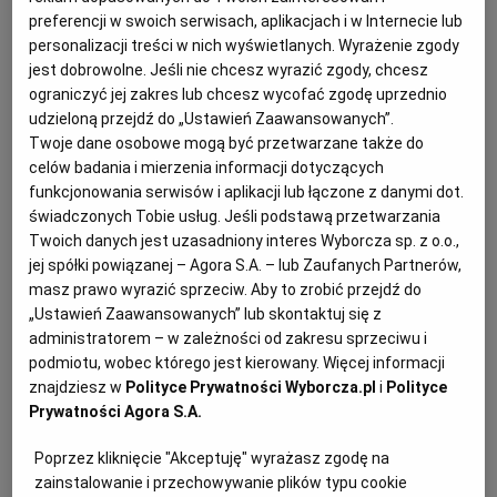
preferencji w swoich serwisach, aplikacjach i w Internecie lub
KUCHNIA MEKSYKAŃSKA
DOMOWE PRZETWORY
WYBORCZA TV I VOD
BIQDATA
GLIWICE
personalizacji treści w nich wyświetlanych. Wyrażenie zgody
jest dobrowolne. Jeśli nie chcesz wyrazić zgody, chcesz
ograniczyć jej zakres lub chcesz wycofać zgodę uprzednio
SOST, DIPY I INNE DODATKI
GORZÓW WIELKOPOLSKI
KUCHNIA INDYJSKA
TYLKO ZDROWIE
JUTRONAUCI
udzieloną przejdź do „Ustawień Zaawansowanych”.
Twoje dane osobowe mogą być przetwarzane także do
celów badania i mierzenia informacji dotyczących
KSIĄŻKI. MAGAZYN DO CZYTANIA
KUCHNIA HISZPAŃSKA
ARCHIWUM
KALISZ
funkcjonowania serwisów i aplikacji lub łączone z danymi dot.
świadczonych Tobie usług. Jeśli podstawą przetwarzania
KUCHNIA NIEMIECKA
NASZA EUROPA
INNE SERWISY
KATOWICE
Twoich danych jest uzasadniony interes Wyborcza sp. z o.o.,
jej spółki powiązanej – Agora S.A. – lub Zaufanych Partnerów,
Owoce okry (czyli ketmii) są długie, zielone i pokryte
masz prawo wyrazić sprzeciw. Aby to zrobić przejdź do
SŁÓWKA. MAGAZYN O JĘZYKU
GAZETA.PL
KIELCE
„Ustawień Zaawansowanych” lub skontaktuj się z
delikatnym meszkiem. Kształtem trochę przypominają
administratorem – w zależności od zakresu sprzeciwu i
chilli, ale spokrewnione są z hibiskusem. Do gotowania
podmiotu, wobec którego jest kierowany. Więcej informacji
KOSZALIN
TOK FM
używa się niedojrzałych sztuk.
znajdziesz w
Polityce Prywatności Wyborcza.pl
i
Polityce
Prywatności Agora S.A.
W Polsce dostaniecie najczęściej puszkowaną lub
SPORT.PL
KRAKÓW
Poprzez kliknięcie "Akceptuję" wyrażasz zgodę na
mrożoną okrę. Świeżej szukajcie w sklepach z azjatycką
zainstalowanie i przechowywanie plików typu cookie
żywnością.