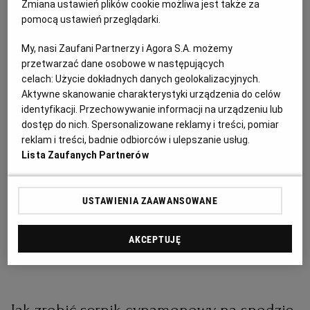
Zmiana ustawień plików cookie możliwa jest także za
PUBLIO.PL
LUBLIN
2 jajka
pomocą ustawień przeglądarki.
KULTURALNYSKLEP.PL
ŁÓDŹ
My, nasi Zaufani Partnerzy i Agora S.A. możemy
100 g cukru
przetwarzać dane osobowe w następujących
celach:
Użycie dokładnych danych geolokalizacyjnych.
OLSZTYN
DZIECKO
Aktywne skanowanie charakterystyki urządzenia do celów
identyfikacji. Przechowywanie informacji na urządzeniu lub
Na polewę:
dostęp do nich. Spersonalizowane reklamy i treści, pomiar
ZDROWIE
OPOLE
reklam i treści, badnie odbiorców i ulepszanie usług.
Lista Zaufanych Partnerów
80 g krówek
POGODA
PŁOCK
2 łyżki masła
USTAWIENIA ZAAWANSOWANE
PODRÓŻE
POZNAŃ
garść orzechów, np. pekan
AKCEPTUJĘ
RADOM
WIDEO
RYBNIK
FORUM
Jak zrobić sernik cynamonowy na spodzie