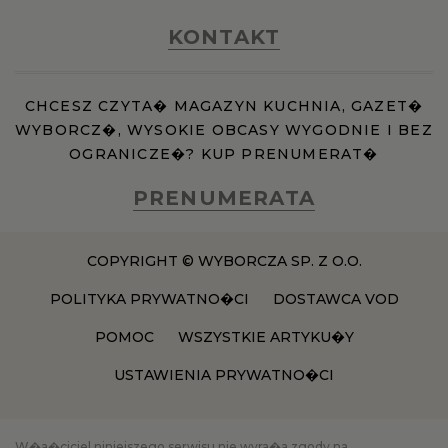
KONTAKT
CHCESZ CZYTA� MAGAZYN KUCHNIA, GAZET�
WYBORCZ�, WYSOKIE OBCASY WYGODNIE I BEZ
OGRANICZE�? KUP PRENUMERAT�
PRENUMERATA
COPYRIGHT © WYBORCZA SP. Z O.O.
POLITYKA PRYWATNO�CI
DOSTAWCA VOD
POMOC
WSZYSTKIE ARTYKU�Y
USTAWIENIA PRYWATNO�CI
W�a�ciciel niniejszego serwisu nie wyra�a zgody na