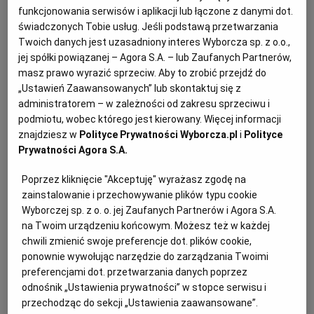
Przygotowanie: 50 minut
funkcjonowania serwisów i aplikacji lub łączone z danymi dot.
KUCHNIA MEKSYKAŃSKA
DOMOWE PRZETWORY
WYBORCZA TV I VOD
BIQDATA
GLIWICE
świadczonych Tobie usług. Jeśli podstawą przetwarzania
Twoich danych jest uzasadniony interes Wyborcza sp. z o.o.,
jej spółki powiązanej – Agora S.A. – lub Zaufanych Partnerów,
Sernik cynamonowy na spodzie z
SOST, DIPY I INNE DODATKI
GORZÓW WIELKOPOLSKI
KUCHNIA INDYJSKA
TYLKO ZDROWIE
JUTRONAUCI
masz prawo wyrazić sprzeciw. Aby to zrobić przejdź do
mazurków – składniki:
„Ustawień Zaawansowanych” lub skontaktuj się z
administratorem – w zależności od zakresu sprzeciwu i
KSIĄŻKI. MAGAZYN DO CZYTANIA
KUCHNIA HISZPAŃSKA
ARCHIWUM
KALISZ
podmiotu, wobec którego jest kierowany. Więcej informacji
200 g pokruszonych resztek mazurków na kruchym
znajdziesz w
Polityce Prywatności Wyborcza.pl
i
Polityce
cieście
KUCHNIA NIEMIECKA
NASZA EUROPA
INNE SERWISY
KATOWICE
Prywatności Agora S.A.
90 g roztopionego masła plus do wysmarowania
Poprzez kliknięcie "Akceptuję" wyrażasz zgodę na
SŁÓWKA. MAGAZYN O JĘZYKU
GAZETA.PL
KIELCE
zainstalowanie i przechowywanie plików typu cookie
formy
Wyborczej sp. z o. o. jej Zaufanych Partnerów i Agora S.A.
na Twoim urządzeniu końcowym. Możesz też w każdej
350 g twarogu sernikowego
KOSZALIN
TOK FM
chwili zmienić swoje preferencje dot. plików cookie,
ponownie wywołując narzędzie do zarządzania Twoimi
150 g ricotty
preferencjami dot. przetwarzania danych poprzez
SPORT.PL
KRAKÓW
odnośnik „Ustawienia prywatności” w stopce serwisu i
łyżeczka cynamonu
przechodząc do sekcji „Ustawienia zaawansowane”.