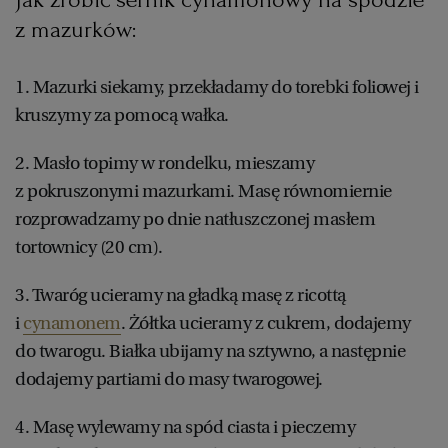
z mazurków:
RZESZÓW
1. Mazurki siekamy, przekładamy do torebki foliowej i
SOSNOWIEC
kruszymy za pomocą wałka.
2. Masło topimy w rondelku, mieszamy
SZCZECIN
z pokruszonymi mazurkami. Masę równomiernie
rozprowadzamy po dnie natłuszczonej masłem
TORUŃ
tortownicy (20 cm).
3. Twaróg ucieramy na gładką masę z ricottą
TRÓJMIASTO
i
cynamonem
. Żółtka ucieramy z cukrem, dodajemy
do twarogu. Białka ubijamy na sztywno, a następnie
WAŁBRZYCH
dodajemy partiami do masy twarogowej.
WARSZAWA
4. Masę wylewamy na spód ciasta i pieczemy