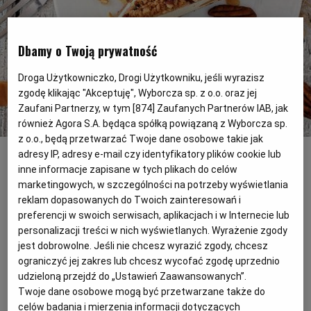
PODRÓŻE KULINARNE
DOMOWE PRZYJĘCIE
KUCHNIA CHIŃSKA
NASZE SERWISY
FIT PRZEPISY
NAPOJE
ZAKUPY
Dbamy o Twoją prywatność
HISTORIE KULINARNE
SPRZĘT KUCHENNY
SERWISY LOKALNE
KUCHNIA TAJSKA
SAŁATKI
WEGE
GRILL
Droga Użytkowniczko, Drogi Użytkowniku, jeśli wyrazisz
zgodę klikając "Akceptuję", Wyborcza sp. z o.o. oraz jej
Zaufani Partnerzy, w tym [
874
] Zaufanych Partnerów IAB, jak
FELIETONY KULINARNE
KUCHNIA GRECKA
WYBORCZA.PL
MAKARONY
BIAŁYSTOK
WEGAN
również Agora S.A. będąca spółką powiązaną z Wyborcza sp.
z o.o., będą przetwarzać Twoje dane osobowe takie jak
Sernik cynamonowy na spodzie z ciastek
(shutterstock.com)
adresy IP, adresy e-mail czy identyfikatory plików cookie lub
KUCHNIA PORTUGALSKA
KSIĄŻKI KULINARNE
BIELSKO-BIAŁA
BEZ GLUTENU
MAGAZYNY
DRÓB
inne informacje zapisane w tych plikach do celów
Z resztek świątecznych mazurków można
marketingowych, w szczególności na potrzeby wyświetlania
przygotować spód do sernika i... zrobić
reklam dopasowanych do Twoich zainteresowań i
KUCHNIA FRANCUSKA
WYBORCZA CLASSIC
DUŻY FORMAT
SZEF KUCHNI
BYDGOSZCZ
MIĘSA
preferencji w swoich serwisach, aplikacjach i w Internecie lub
kolejne ciasto.
personalizacji treści w nich wyświetlanych. Wyrażenie zgody
jest dobrowolne. Jeśli nie chcesz wyrazić zgody, chcesz
KUCHNIA AMERYKAŃSKA
WOLNA SOBOTA
WYBORCZA.BIZ
CZĘSTOCHOWA
RYBY
ograniczyć jej zakres lub chcesz wycofać zgodę uprzednio
udzieloną przejdź do „Ustawień Zaawansowanych”.
WYSOKIE OBCASY
KUCHNIA POLSKA
ALE HISTORIA
PRZEKĄSKI
ELBLĄG
Twoje dane osobowe mogą być przetwarzane także do
Na 12 porcji
celów badania i mierzenia informacji dotyczących