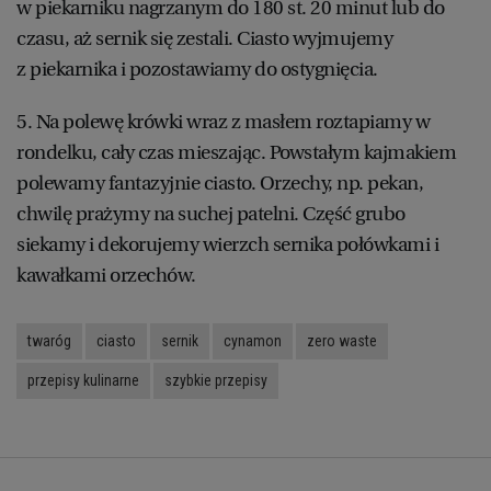
w piekarniku nagrzanym do 180 st. 20 minut lub do
WROCŁAW
czasu, aż sernik się zestali. Ciasto wyjmujemy
z piekarnika i pozostawiamy do ostygnięcia.
ZAKOPANE
5. Na polewę krówki wraz z masłem roztapiamy w
rondelku, cały czas mieszając. Powstałym kajmakiem
ZIELONA GÓRA
polewamy fantazyjnie ciasto. Orzechy, np. pekan,
chwilę prażymy na suchej patelni. Część grubo
siekamy i dekorujemy wierzch sernika połówkami i
kawałkami orzechów.
twaróg
ciasto
sernik
cynamon
zero waste
przepisy kulinarne
szybkie przepisy