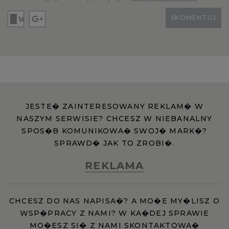
SKOMENTUJ
JESTE� ZAINTERESOWANY REKLAM� W
NASZYM SERWISIE? CHCESZ W NIEBANALNY
SPOS�B KOMUNIKOWA� SWOJ� MARK�?
SPRAWD� JAK TO ZROBI�.
REKLAMA
CHCESZ DO NAS NAPISA�? A MO�E MY�LISZ O
WSP�PRACY Z NAMI? W KA�DEJ SPRAWIE
MO�ESZ SI� Z NAMI SKONTAKTOWA�