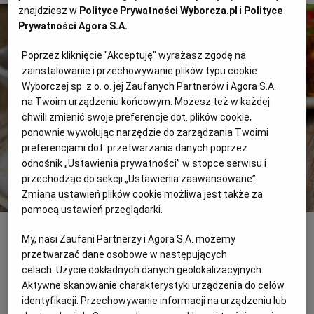
znajdziesz w
Polityce Prywatności Wyborcza.pl
i
Polityce
Prywatności Agora S.A.
RZESZÓW
Poprzez kliknięcie "Akceptuję" wyrażasz zgodę na
zainstalowanie i przechowywanie plików typu cookie
SOSNOWIEC
Wyborczej sp. z o. o. jej Zaufanych Partnerów i Agora S.A.
na Twoim urządzeniu końcowym. Możesz też w każdej
chwili zmienić swoje preferencje dot. plików cookie,
SZCZECIN
ponownie wywołując narzędzie do zarządzania Twoimi
preferencjami dot. przetwarzania danych poprzez
TORUŃ
odnośnik „Ustawienia prywatności” w stopce serwisu i
przechodząc do sekcji „Ustawienia zaawansowane”.
Zmiana ustawień plików cookie możliwa jest także za
TRÓJMIASTO
pomocą ustawień przeglądarki.
Kimchi z ogórków (oi-sobagi)
Shutterstock
My, nasi Zaufani Partnerzy i Agora S.A. możemy
WAŁBRZYCH
Składniki:
przetwarzać dane osobowe w następujących
celach:
Użycie dokładnych danych geolokalizacyjnych.
Aktywne skanowanie charakterystyki urządzenia do celów
ok. 10 krótkich ogórków (jak do kiszenia)
WARSZAWA
identyfikacji. Przechowywanie informacji na urządzeniu lub