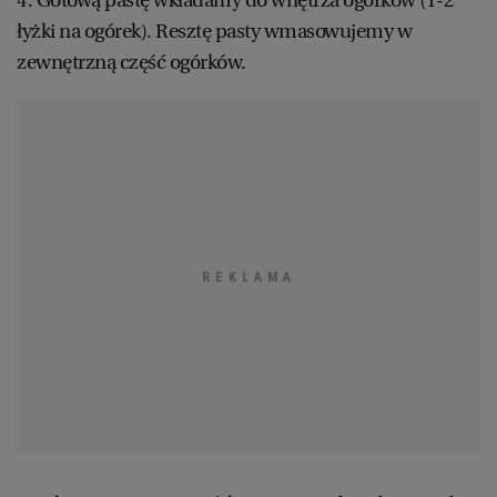
4. Gotową pastę wkładamy do wnętrza ogórków (1-2
łyżki na ogórek). Resztę pasty wmasowujemy w
zewnętrzną część ogórków.