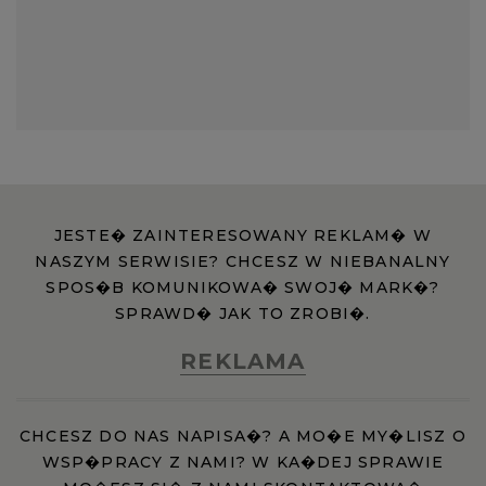
JESTE� ZAINTERESOWANY REKLAM� W
NASZYM SERWISIE? CHCESZ W NIEBANALNY
SPOS�B KOMUNIKOWA� SWOJ� MARK�?
SPRAWD� JAK TO ZROBI�.
REKLAMA
CHCESZ DO NAS NAPISA�? A MO�E MY�LISZ O
WSP�PRACY Z NAMI? W KA�DEJ SPRAWIE