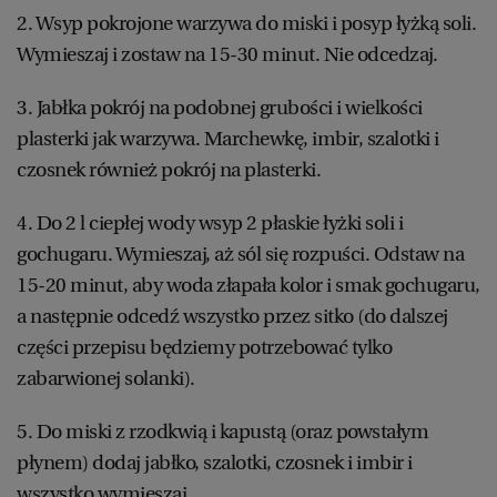
2. Wsyp pokrojone warzywa do miski i posyp łyżką soli.
Wymieszaj i zostaw na 15-30 minut. Nie odcedzaj.
3. Jabłka pokrój na podobnej grubości i wielkości
plasterki jak warzywa. Marchewkę, imbir, szalotki i
czosnek również pokrój na plasterki.
4. Do 2 l ciepłej wody wsyp 2 płaskie łyżki soli i
gochugaru. Wymieszaj, aż sól się rozpuści. Odstaw na
15-20 minut, aby woda złapała kolor i smak gochugaru,
a następnie odcedź wszystko przez sitko (do dalszej
części przepisu będziemy potrzebować tylko
zabarwionej solanki).
5. Do miski z rzodkwią i kapustą (oraz powstałym
płynem) dodaj jabłko, szalotki, czosnek i imbir i
wszystko wymieszaj.