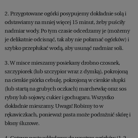
2. Przygotowane ogórki posypujemy dokładnie solą i
odstawiamy na mniej więcej 15 minut, żeby puściły
nadmiar wody. Po tym czasie odcedzamy je (możemy
je delikatnie odcisnąć, tak aby nie połamać ogórków) i
szybko przepłukać wodą, aby usunąć nadmiar soli.
3. W misce mieszamy posiekany drobno czosnek,
szczypiorek (lub szczypior wraz z dymką), pokrojoną
na cienkie piórka cebulę, pokrojoną w cienkie słupki
(lub startą na grubych oczkach) marchewkę oraz sos
rybny lub sojowy, cukier i gochugaru. Wszystko
dokładnie mieszamy. Uwaga! Robimy to w
rękawiczkach, ponieważ pasta może podrażnić skórę i
błony śluzowe.