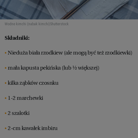
Wodne kimchi (nabak kimchi)
Shutterstock
Składniki:
Nieduża biała rzodkiew (ale mogą być też rzodkiewki)
mała kapusta pekińska (lub ½ większej)
kilka ząbków czosnku
1-2 marchewki
2 szalotki
2-cm kawałek imbiru