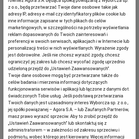
również Agora S.A. będąca spółką powiązaną z Wyborcza sp.
PUBLIO.PL
LUBLIN
kimchi. Jest też tzw. szybkie kimchi, które można jeść
z o.o., będą przetwarzać Twoje dane osobowe takie jak
adresy IP, adresy e-mail czy identyfikatory plików cookie lub
od razu po przygotowaniu, nie czekając na
inne informacje zapisane w tych plikach do celów
KULTURALNYSKLEP.PL
ŁÓDŹ
fermentację.
marketingowych, w szczególności na potrzeby wyświetlania
reklam dopasowanych do Twoich zainteresowań i
OLSZTYN
DZIECKO
preferencji w swoich serwisach, aplikacjach i w Internecie lub
personalizacji treści w nich wyświetlanych. Wyrażenie zgody
Szybkie i orzeźwiające kimchi z ogórków
jest dobrowolne. Jeśli nie chcesz wyrazić zgody, chcesz
(oi-sobagi)
ZDROWIE
OPOLE
ograniczyć jej zakres lub chcesz wycofać zgodę uprzednio
udzieloną przejdź do „Ustawień Zaawansowanych”.
Twoje dane osobowe mogą być przetwarzane także do
Kimchi
z ogórków może być ciekawą i smaczną
POGODA
PŁOCK
celów badania i mierzenia informacji dotyczących
odmianą po standardowych ogórkach małosolnych czy
funkcjonowania serwisów i aplikacji lub łączone z danymi dot.
kiszonych. Robi się je dość szybko i prosto i jest właśnie
świadczonych Tobie usług. Jeśli podstawą przetwarzania
PODRÓŻE
POZNAŃ
Twoich danych jest uzasadniony interes Wyborcza sp. z o.o.,
jednym z rodzajów kimchi, które jest pyszne zarówno
jej spółki powiązanej – Agora S.A. – lub Zaufanych Partnerów,
od razu po przygotowaniu, jak i fermentowane dłużej.
RADOM
WIDEO
masz prawo wyrazić sprzeciw. Aby to zrobić przejdź do
Odnajdą się więc w tym przepisie ci, którzy są żądni
„Ustawień Zaawansowanych” lub skontaktuj się z
szybkich efektów, i ci, którzy lubią poczekać.
administratorem – w zależności od zakresu sprzeciwu i
RYBNIK
FORUM
podmiotu, wobec którego jest kierowany. Więcej informacji