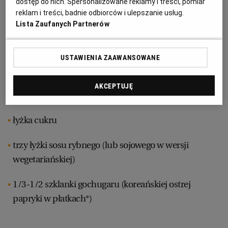
dostęp do nich. Spersonalizowane reklamy i treści, pomiar
dwie stołowe łyżki soli, pęczek szczypiorku (lub
reklam i treści, badnie odbiorców i ulepszanie usług.
WROCŁAW
dymki)
Lista Zaufanych Partnerów
3-4 ząbki czosnku
ZAKOPANE
USTAWIENIA ZAAWANSOWANE
jedna cebula
ZIELONA GÓRA
AKCEPTUJĘ
jedna marchewka
łyżka cukru
trzy łyżki sosu rybnego (lub sojowego w wersji
wegetariańskiej)
1/3-1/2 szklanki gochugaru (koreańskiej ostrej
papryki w płatkach*)