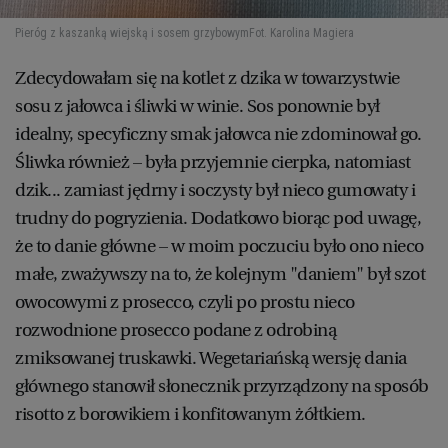
Pieróg z kaszanką wiejską i sosem grzybowym
Fot. Karolina Magiera
Zdecydowałam się na kotlet z dzika w towarzystwie
sosu z jałowca i śliwki w winie. Sos ponownie był
idealny, specyficzny smak jałowca nie zdominował go.
Śliwka również – była przyjemnie cierpka, natomiast
dzik... zamiast jędrny i soczysty był nieco gumowaty i
trudny do pogryzienia. Dodatkowo biorąc pod uwagę,
że to danie główne – w moim poczuciu było ono nieco
małe, zważywszy na to, że kolejnym "daniem" był szot
owocowymi z prosecco, czyli po prostu nieco
rozwodnione prosecco podane z odrobiną
zmiksowanej truskawki. Wegetariańską wersję dania
głównego stanowił słonecznik przyrządzony na sposób
risotto z borowikiem i konfitowanym żółtkiem.