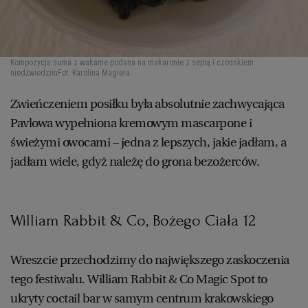
Kompozycja suma z wakame podana na makaronie z sepią i czosnkiem
niedźwiedzim
Fot. Karolina Magiera
Zwieńczeniem posiłku była absolutnie zachwycająca
Pavlowa wypełniona kremowym mascarpone i
świeżymi owocami – jedna z lepszych, jakie jadłam, a
jadłam wiele, gdyż należę do grona bezożerców.
William Rabbit & Co, Bożego Ciała 12
Wreszcie przechodzimy do największego zaskoczenia
tego festiwalu. William Rabbit & Co Magic Spot to
ukryty coctail bar w samym centrum krakowskiego