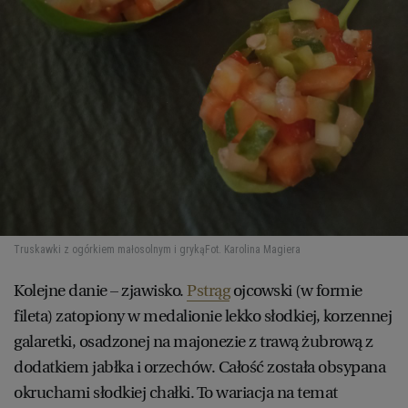
Truskawki z ogórkiem małosolnym i gryką
Fot. Karolina Magiera
Kolejne danie – zjawisko.
Pstrąg
ojcowski (w formie
fileta) zatopiony w medalionie lekko słodkiej, korzennej
galaretki, osadzonej na majonezie z trawą żubrową z
dodatkiem jabłka i orzechów. Całość została obsypana
okruchami słodkiej chałki. To wariacja na temat