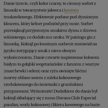
Danie trzecie, czyli kolor czarny, to ciemny sorbet z
limonki w towarzystwie jałowca i
kawioru
truskawkowego. Efektownie podane pod dymionym
kloszem, który kelner podniósł przy mnie. Sorbet
przesiąknął przyjemnym smakiem dymu z drzewa
wiśniowego, co dodało mu uroku. W pairingu gin z
limonką. Koktajl po kwaśnym sorbecie zostawiał na
języku intrygujący smak z nieco słonym
wykończeniem. Danie czwarte inspirowane kolorem
białym to gołąbki wegetariańskie z farszem z warzyw
(marchewki i selera) oraz ryżu owinięte liśćmi
morwy oblane sosem z mleka kokosowego
zredukowanego do śmietanki z gruzińskimi
przyprawami. Wyśmienite! Dodatkiem do dania był
koktajl składający się z rumu Havana Club Especial
pandan, wody kokosowej i likieru kawowego na bazie