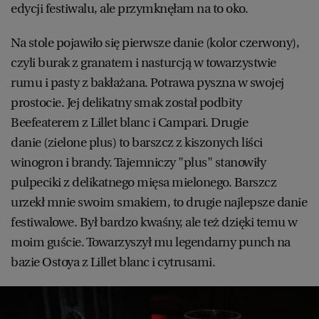
edycji festiwalu, ale przymknęłam na to oko.
Na stole pojawiło się pierwsze danie (kolor czerwony),
czyli burak z granatem i nasturcją w towarzystwie
rumu i pasty z bakłażana. Potrawa pyszna w swojej
prostocie. Jej delikatny smak został podbity
Beefeaterem z Lillet blanc i Campari. Drugie
danie (zielone plus) to barszcz z kiszonych liści
winogron i brandy. Tajemniczy "plus" stanowiły
pulpeciki z delikatnego mięsa mielonego. Barszcz
urzekł mnie swoim smakiem, to drugie najlepsze danie
festiwalowe. Był bardzo kwaśny, ale też dzięki temu w
moim guście. Towarzyszył mu legendarny punch na
bazie Ostoya z Lillet blanc i cytrusami.