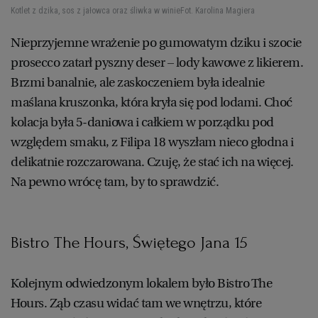
Kotlet z dzika, sos z jałowca oraz śliwka w winie
Fot. Karolina Magiera
Nieprzyjemne wrażenie po gumowatym dziku i szocie
prosecco zatarł pyszny deser – lody kawowe z likierem.
Brzmi banalnie, ale zaskoczeniem była idealnie
maślana kruszonka, która kryła się pod lodami. Choć
kolacja była 5-daniowa i całkiem w porządku pod
względem smaku, z Filipa 18 wyszłam nieco głodna i
delikatnie rozczarowana. Czuję, że stać ich na więcej.
Na pewno wrócę tam, by to sprawdzić.
Bistro The Hours, Świętego Jana 15
Kolejnym odwiedzonym lokalem było Bistro The
Hours. Ząb czasu widać tam we wnętrzu, które