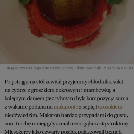
Pstrąg ojcowski na majonezie z trawą żubrową i okruchami chałki
Fot. Karolina Magiera
Po pstrągu na stół zawitał przyjemny chłodnik z sałat
na cydrze z groszkiem cukrowym i marchewką, a
kolejnym daniem (też rybnym) była kompozycja suma
z wakame podana na
makaronie
z sepią i
czosnkiem
niedźwiedzim. Makaron bardzo przypadł mi do gustu,
sum trochę mniej, gdyż miał nieco gąbczastą strukturę.
Mięsożercy jako czwarty posiłek pałaszowali brzuch