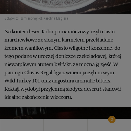
Gołąbki z liśćmi morwy
Fot. Karolina Magiera
Na koniec deser. Kolor pomarańczowy, czyli ciasto
marchewkowe ze słonym karmelem przekładane
kremem waniliowym. Ciasto wilgotne i korzenne, do
tego podane w uroczej doniczce czekoladowej, której
niewątpliwym atutem był fakt, że można ją zjeść! W
pairingu Chivas Regal figa z winem jarzębinowym,
Wild Turkey 101 oraz angostura aromatic bitters.
Koktajl wydobył przyjemną słodycz deseru i stanowił
idealne zakończenie wieczoru.
0