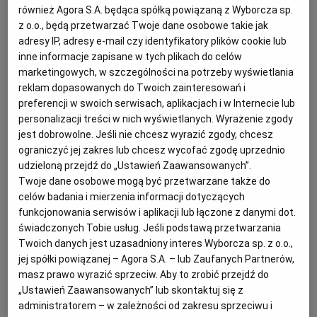
również Agora S.A. będąca spółką powiązaną z Wyborcza sp.
z o.o., będą przetwarzać Twoje dane osobowe takie jak
RZESZÓW
adresy IP, adresy e-mail czy identyfikatory plików cookie lub
Restauracja Filipa 18, Świętego Filipa 18
inne informacje zapisane w tych plikach do celów
marketingowych, w szczególności na potrzeby wyświetlania
SOSNOWIEC
reklam dopasowanych do Twoich zainteresowań i
Na pierwszy ogień – Restauracja Filipa 18. Moje kroki
preferencji w swoich serwisach, aplikacjach i w Internecie lub
skierowały się do klimatycznej restauracji, w stosunku
personalizacji treści w nich wyświetlanych. Wyrażenie zgody
SZCZECIN
jest dobrowolne. Jeśli nie chcesz wyrazić zgody, chcesz
do której miałam duże nadzieje.
ograniczyć jej zakres lub chcesz wycofać zgodę uprzednio
Powitało mnie minimalistyczne, lecz przytulne
TORUŃ
udzieloną przejdź do „Ustawień Zaawansowanych”.
wnętrze z błękitnymi i drewnianymi
Twoje dane osobowe mogą być przetwarzane także do
celów badania i mierzenia informacji dotyczących
akcentami. Wrażenie robi tam przeszklony dach nad
TRÓJMIASTO
funkcjonowania serwisów i aplikacji lub łączone z danymi dot.
głowami gości. To najelegantszy lokal, jaki odwiedziłam
świadczonych Tobie usług. Jeśli podstawą przetwarzania
podczas tej edycji festiwalu. Nie dziwi więc fakt, że
Twoich danych jest uzasadniony interes Wyborcza sp. z o.o.,
WAŁBRZYCH
obsługa była niezwykle uprzejma i profesjonalna.
jej spółki powiązanej – Agora S.A. – lub Zaufanych Partnerów,
masz prawo wyrazić sprzeciw. Aby to zrobić przejdź do
Festiwalowy drink od razu wylądował na moim stole
„Ustawień Zaawansowanych” lub skontaktuj się z
WARSZAWA
wraz z amouse-bouche. Poczęstunek stanowiła
administratorem – w zależności od zakresu sprzeciwu i