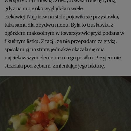
wersję rybną i mięsną. Zdecydowałam się tę rybną,
gdyż na moje oko wyglądała o wiele
ciekawiej. Najpierw na stole pojawiła się przystawka,
taka sama dla obydwu menu. Była to truskawka z
ogórkiem małosolnym w towarzystwie gryki podana w
fikuśnym listku. Z racji, że nie przepadam za gryką,
spisałam ją na straty, jednakże okazała się ona
najciekawszym elementem tego posiłku. Przyjemnie
strzelała pod zębami, zmieniając jego fakturę.