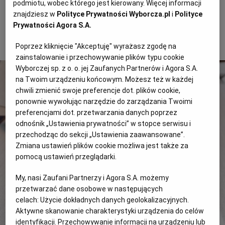
oryginalnie podana babeczka z ogórkowym musem,
podmiotu, wobec którego jest kierowany. Więcej informacji
serem kozim oraz topinamburem – niewątpliwy smak
WROCŁAW
znajdziesz w
Polityce Prywatności Wyborcza.pl
i
Polityce
Prywatności Agora S.A.
lata. W ramach czekadełka na stole pojawiło się także
chrupiące pieczywo z masłem posypanym czarnuszką.
ZAKOPANE
Poprzez kliknięcie "Akceptuję" wyrażasz zgodę na
zainstalowanie i przechowywanie plików typu cookie
Wyborczej sp. z o. o. jej Zaufanych Partnerów i Agora S.A.
ZIELONA GÓRA
na Twoim urządzeniu końcowym. Możesz też w każdej
chwili zmienić swoje preferencje dot. plików cookie,
ponownie wywołując narzędzie do zarządzania Twoimi
preferencjami dot. przetwarzania danych poprzez
odnośnik „Ustawienia prywatności” w stopce serwisu i
przechodząc do sekcji „Ustawienia zaawansowane”.
Zmiana ustawień plików cookie możliwa jest także za
pomocą ustawień przeglądarki.
My, nasi Zaufani Partnerzy i Agora S.A. możemy
przetwarzać dane osobowe w następujących
celach:
Użycie dokładnych danych geolokalizacyjnych.
Aktywne skanowanie charakterystyki urządzenia do celów
identyfikacji. Przechowywanie informacji na urządzeniu lub