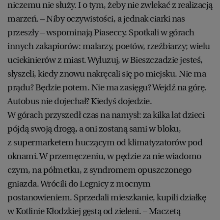
niczemu nie służy. I o tym, żeby nie zwlekać z realizacją
marzeń. – Niby oczywistości, a jednak ciarki nas
przeszły – wspominają Piaseccy. Spotkali w górach
innych zakapiorów: malarzy, poetów, rzeźbiarzy; wielu
uciekinierów z miast. Wyluzuj, w Bieszczadzie jesteś,
słyszeli, kiedy znowu nakręcali się po miejsku. Nie ma
prądu? Będzie potem. Nie ma zasięgu? Wejdź na górę.
Autobus nie dojechał? Kiedyś dojedzie.
W górach przyszedł czas na namysł: za kilka lat dzieci
pójdą swoją drogą, a oni zostaną sami w bloku,
z supermarketem huczącym od klimatyzatorów pod
oknami. W przemęczeniu, w pędzie za nie wiadomo
czym, na półmetku, z syndromem opuszczonego
gniazda. Wrócili do Legnicy z mocnym
postanowieniem. Sprzedali mieszkanie, kupili działkę
w Kotlinie Kłodzkiej gęstą od zieleni. – Maczetą