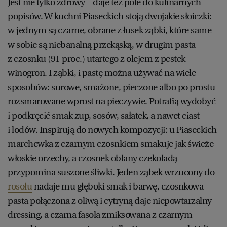
Jest nie tylko zdrowy – daje też pole do kulinarnych
popisów. W kuchni Piaseckich stoją dwojakie słoiczki:
w jednym są czarne, obrane z łusek ząbki, które same
w sobie są niebanalną przekąską, w drugim pasta
z czosnku (91 proc.) utartego z olejem z pestek
winogron. I ząbki, i pastę można używać na wiele
sposobów: surowe, smażone, pieczone albo po prostu
rozsmarowane wprost na pieczywie. Potrafią wydobyć
i podkręcić smak zup, sosów, sałatek, a nawet ciast
i lodów. Inspirują do nowych kompozycji: u Piaseckich
marchewka z czarnym czosnkiem smakuje jak świeże
włoskie orzechy, a czosnek oblany czekoladą
przypomina suszone śliwki. Jeden ząbek wrzucony do
rosołu
nadaje mu głęboki smak i barwę, czosnkowa
pasta połączona z oliwą i cytryną daje niepowtarzalny
dressing, a czarna fasola zmiksowana z czarnym