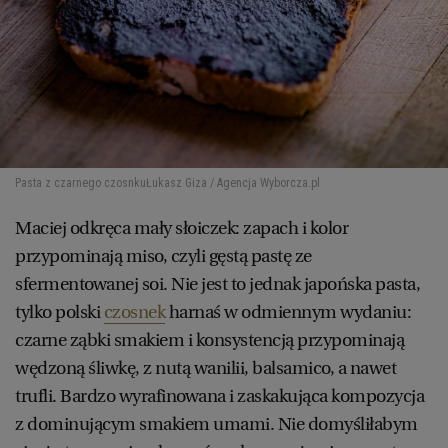
Pasta z czarnego czosnku
Łukasz Giza / Agencja Wyborcza.pl
Maciej odkręca mały słoiczek: zapach i kolor
przypominają miso, czyli gęstą pastę ze
sfermentowanej soi. Nie jest to jednak japońska pasta,
tylko polski
czosnek
harnaś w odmiennym wydaniu:
czarne ząbki smakiem i konsystencją przypominają
wędzoną śliwkę, z nutą wanilii, balsamico, a nawet
trufli. Bardzo wyrafinowana i zaskakująca kompozycja
z dominującym smakiem umami. Nie domyśliłabym