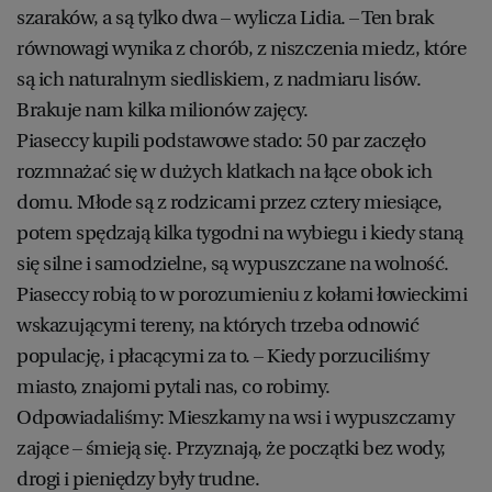
szaraków, a są tylko dwa – wylicza Lidia. – Ten brak
równowagi wynika z chorób, z niszczenia miedz, które
są ich naturalnym siedliskiem, z nadmiaru lisów.
Brakuje nam kilka milionów zajęcy.
Piaseccy kupili podstawowe stado: 50 par zaczęło
rozmnażać się w dużych klatkach na łące obok ich
domu. Młode są z rodzicami przez cztery miesiące,
potem spędzają kilka tygodni na wybiegu i kiedy staną
się silne i samodzielne, są wypuszczane na wolność.
Piaseccy robią to w porozumieniu z kołami łowieckimi
wskazującymi tereny, na których trzeba odnowić
populację, i płacącymi za to. – Kiedy porzuciliśmy
miasto, znajomi pytali nas, co robimy.
Odpowiadaliśmy: Mieszkamy na wsi i wypuszczamy
zające – śmieją się. Przyznają, że początki bez wody,
drogi i pieniędzy były trudne.