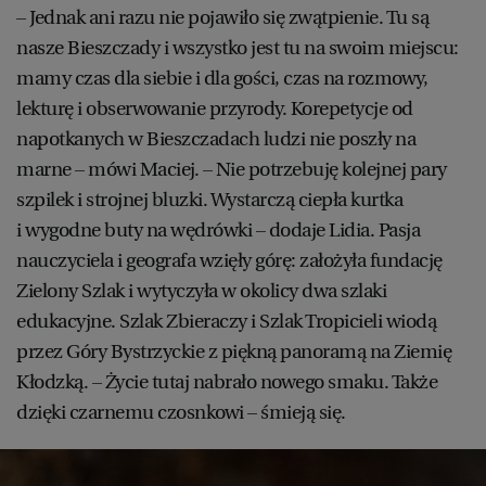
– Jednak ani razu nie pojawiło się zwątpienie. Tu są
nasze Bieszczady i wszystko jest tu na swoim miejscu:
mamy czas dla siebie i dla gości, czas na rozmowy,
lekturę i obserwowanie przyrody. Korepetycje od
napotkanych w Bieszczadach ludzi nie poszły na
marne – mówi Maciej. – Nie potrzebuję kolejnej pary
szpilek i strojnej bluzki. Wystarczą ciepła kurtka
i wygodne buty na wędrówki – dodaje Lidia. Pasja
nauczyciela i geografa wzięły górę: założyła fundację
Zielony Szlak i wytyczyła w okolicy dwa szlaki
edukacyjne. Szlak Zbieraczy i Szlak Tropicieli wiodą
przez Góry Bystrzyckie z piękną panoramą na Ziemię
Kłodzką. – Życie tutaj nabrało nowego smaku. Także
dzięki czarnemu czosnkowi – śmieją się.