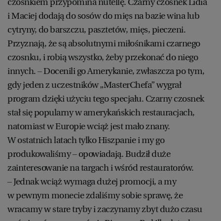
czosnkiem przypomina nutellę. Czarny czosnek Lidia
i Maciej dodają do sosów do mięs na bazie wina lub
cytryny, do barszczu, pasztetów, mięs, pieczeni.
Przyznają, że są absolutnymi miłośnikami czarnego
czosnku, i robią wszystko, żeby przekonać do niego
innych. – Docenili go Amerykanie, zwłaszcza po tym,
gdy jeden z uczestników „MasterChefa” wygrał
program dzięki użyciu tego specjału. Czarny czosnek
stał się popularny w amerykańskich restauracjach,
natomiast w Europie wciąż jest mało znany.
W ostatnich latach tylko Hiszpanie i my go
produkowaliśmy – opowiadają. Budził duże
zainteresowanie na targach i wśród restauratorów.
– Jednak wciąż wymaga dużej promocji, a my
w pewnym monecie zdaliśmy sobie sprawę, że
wracamy w stare tryby i zaczynamy zbyt dużo czasu