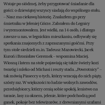
Wstaje po siódmej, żeby przygotować śniadanie dla
gości: o dziewiątej wszyscy siadają do wspólnego stołu.
– Nasz ma ciekawą historię. Znalazłem go przy
śmietniku w Jeleniej Górze. Zabrałem do Legnicy
i wyremontowałem. Jest wielki, na 14 osób, i dlatego
zawsze u nas, w legnickim mieszkaniu, odbywały się
spotkania znajomych z zapraszanymi gośćmi. Przy
tym stole siedzieli m.in. Tadeusz Mazowiecki, Jacek
Kuroń i Bronisław Geremek – wspomina Maciej.
Wiosną i latem na stole pojawiają się także świeży kozi
twaróg i mleko od Michasi i reszty stada. „Powrotnicy” –
tak mówią Piaseccy o tych, którzy wracają do nich piąty,
szósty raz. W większości to ludzie wolnych zawodów,
przedsiębiorcy, którzy cenią sobie spokój, lenistwo na
tarasie, lasy za oknem, jelenie, które podchodzą pod
ganek, pokoje bez telewizorów, z drewnianymi szafami