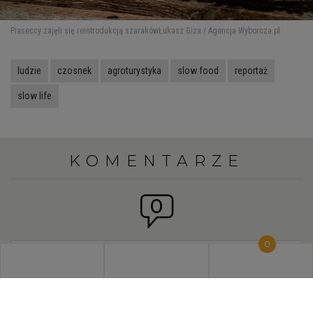
Piaseccy zajęli się reintrodukcją szaraków
Łukasz Giza / Agencja Wyborcza.pl
ludzie
czosnek
agroturystyka
slow food
reportaż
slow life
KOMENTARZE
0
0
Chcesz dołączyć do dyskusji?
KUP PRENUMERATĘ, BY
CZYTAĆ ARTYKUŁY I JE KOMENTOWAĆ
Klikając „Skomentuj”, akceptujesz
Zasady komentowania