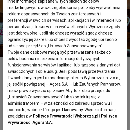
inne informacje zapisane w tych plikach do celów
marketingowych, w szczególności na potrzeby wyświetlania
reklam dopasowanych do Twoich zainteresowań i
RZESZÓW
preferencji w swoich serwisach, aplikacjach i w Internecie lub
personalizacji treści w nich wyświetlanych. Wyrażenie zgody
SOSNOWIEC
jest dobrowolne. Jeśli nie chcesz wyrazić zgody, chcesz
ograniczyć jej zakres lub chcesz wycofać zgodę uprzednio
udzieloną przejdź do „Ustawień Zaawansowanych”.
SZCZECIN
Twoje dane osobowe mogą być przetwarzane także do
celów badania i mierzenia informacji dotyczących
Dzięki produkcji czarnego czosnku agroturystyka Lidii i Macieja Piaseckich (na
zdjęciu na dole po prawej) stała się popularnym miejscem wypoczynku
Łukasz Giza /
funkcjonowania serwisów i aplikacji lub łączone z danymi dot.
TORUŃ
Agencja Wyborcza.pl
świadczonych Tobie usług. Jeśli podstawą przetwarzania
Twoich danych jest uzasadniony interes Wyborcza sp. z o.o.,
jej spółki powiązanej – Agora S.A. – lub Zaufanych Partnerów,
TRÓJMIASTO
Zakapiorzy dają lekcje
masz prawo wyrazić sprzeciw. Aby to zrobić przejdź do
„Ustawień Zaawansowanych” lub skontaktuj się z
WAŁBRZYCH
administratorem – w zależności od zakresu sprzeciwu i
Wnętrze zaprasza od pierwszego spojrzenia:
podmiotu, wobec którego jest kierowany. Więcej informacji
drewniane podłogi, malowane skrzynie, regały pełne
znajdziesz w
Polityce Prywatności Wyborcza.pl
i
Polityce
WARSZAWA
Prywatności Agora S.A.
książek i ogień buzujący w kominku. I wszechobecne