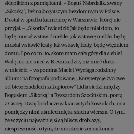
sklepikiem z pamiątkami. – Boguś Nabrdalik, zwany
„Sikorką”, był najbogatszym bezdomnym w Polsce.
Dostał w spadku kamienicę w Warszawie, której nie
przyjął. – „Sikorka” twierdził: Jak będę miał dom, to
będę musiał wstawić meble. Jak wstawię meble, będę
musiał wstawić kraty. Jak wstawię kraty, będę więźniem
domu. I po co mi to, skoro mam całe góry dla siebie?
Wolę nic nie mieć w Bieszczadzie, niż mieć dużo
w mieście. – wspomina Maciej. Wyciąga rodzinny
album: na fotografii podpisanej „Korepetycje życiowe
od bieszczadzkich zakapiorów” Lidia siedzi między
Bogusiem „Sikorką” a Ryszardem Szocińskim, poetą
z Cisnej. Dwaj brodacze w kraciastych koszulach, ona
pomiędzy nimi uśmiechnięta, słucha wiersza. O tym,
że w życiu najważniejsi są bliscy, drobiazgi,
niespieszność, o tym, że mnożenie zer na koncie