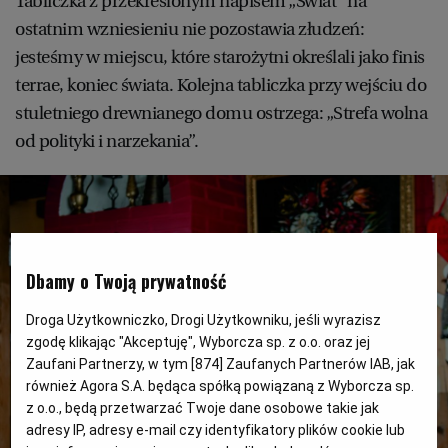
Tabliczka z przekreślonym napisem „Świat” na
PUBLIO.PL
LUBLIN
ostatnim wzniesieniu nie pozostawia złudzeń:
jesteśmy w miejscu, które starożytni określali jako finis
KULTURALNYSKLEP.PL
ŁÓDŹ
terrae, koniec świata. Kolejna tabliczka przy wejściu do
stuletniego drewnianego domu ostrzega: „Strefa wolna
OLSZTYN
DZIECKO
od polityki i narzekania”.
ZDROWIE
OPOLE
POGODA
PŁOCK
Dbamy o Twoją prywatność
PODRÓŻE
POZNAŃ
Droga Użytkowniczko, Drogi Użytkowniku, jeśli wyrazisz
zgodę klikając "Akceptuję", Wyborcza sp. z o.o. oraz jej
Zaufani Partnerzy, w tym [
874
] Zaufanych Partnerów IAB, jak
RADOM
WIDEO
również Agora S.A. będąca spółką powiązaną z Wyborcza sp.
z o.o., będą przetwarzać Twoje dane osobowe takie jak
adresy IP, adresy e-mail czy identyfikatory plików cookie lub
RYBNIK
FORUM