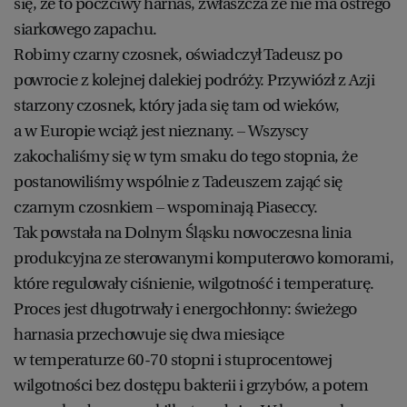
się, że to poczciwy harnaś, zwłaszcza że nie ma ostrego
siarkowego zapachu.
Robimy czarny czosnek, oświadczył Tadeusz po
powrocie z kolejnej dalekiej podróży. Przywiózł z Azji
starzony czosnek, który jada się tam od wieków,
a w Europie wciąż jest nieznany. – Wszyscy
zakochaliśmy się w tym smaku do tego stopnia, że
postanowiliśmy wspólnie z Tadeuszem zająć się
czarnym czosnkiem – wspominają Piaseccy.
Tak powstała na Dolnym Śląsku nowoczesna linia
produkcyjna ze sterowanymi komputerowo komorami,
które regulowały ciśnienie, wilgotność i temperaturę.
Proces jest długotrwały i energochłonny: świeżego
harnasia przechowuje się dwa miesiące
w temperaturze 60-70 stopni i stuprocentowej
wilgotności bez dostępu bakterii i grzybów, a potem