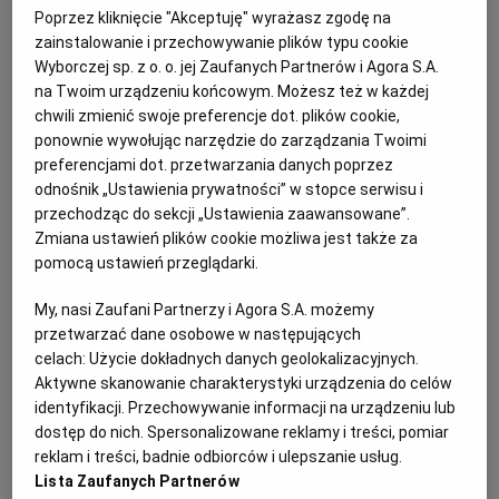
zające: na poduszkach, na ganku, na ścianach
Poprzez kliknięcie "Akceptuję" wyrażasz zgodę na
WROCŁAW
i półkach.
zainstalowanie i przechowywanie plików typu cookie
Wyborczej sp. z o. o. jej Zaufanych Partnerów i Agora S.A.
W centralnym miejscu masywny stół, przy którym
na Twoim urządzeniu końcowym. Możesz też w każdej
ZAKOPANE
goście i domownicy siadają do wspólnych posiłków.
chwili zmienić swoje preferencje dot. plików cookie,
Mam wrażenie, jakby czas tutaj zgęstniał, zwolnił.
ponownie wywołując narzędzie do zarządzania Twoimi
Nikomu nigdzie się nie spieszy, nie ma natarczywych
preferencjami dot. przetwarzania danych poprzez
ZIELONA GÓRA
odnośnik „Ustawienia prywatności” w stopce serwisu i
telefonów i spraw niecierpiących zwłoki.
przechodząc do sekcji „Ustawienia zaawansowane”.
– Wiele lat nam zajęło, zanim doszliśmy do tego etapu.
Zmiana ustawień plików cookie możliwa jest także za
Zanim zrozumieliśmy, że gonimy w piętkę – Lidia
pomocą ustawień przeglądarki.
stawia gorący imbryk i filiżanki. Do niedawna wstawała
My, nasi Zaufani Partnerzy i Agora S.A. możemy
o szóstej, żeby zdążyć do pracy. Wicedyrektorka dużej
przetwarzać dane osobowe w następujących
szkoły integracyjnej w Legnicy, uczyła przyrody
celach:
Użycie dokładnych danych geolokalizacyjnych.
i geografii, prowadziła popołudniowe dyżury, napisała
Aktywne skanowanie charakterystyki urządzenia do celów
identyfikacji. Przechowywanie informacji na urządzeniu lub
podręcznik do przedsiębiorczości dla liceów,
dostęp do nich. Spersonalizowane reklamy i treści, pomiar
opracowała program nauczania tego przedmiotu,
reklam i treści, badnie odbiorców i ulepszanie usług.
uczyła innych nauczycieli. Nie zważała na tempo,
Lista Zaufanych Partnerów