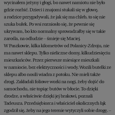
wycinałem jeżyny i głogi, bo nawet namiotu nie było
gdzie rozbić. Dzieci i znajomi stukali się w głowę,
a rodzice przygadywali, że jak się ma chleb, to się nie
szuka bułek. Po wsi rozniosło się, że pewnie się
ukrywam, bo kto normalny sprowadzałby się w takie
zarośla, na odludzie – śmieje się Maciej.
W Paszkowie, kilka kilometrów od Polanicy-Zdroju, nie
ma nawet sklepu. Tylko nieliczne domy, kilkudziesięciu
mieszkańców. Przez pierwsze miesiące mieszkali
w namiocie, bez elektryczności i wody. Wozili butelki ze
sklepu albo nosili wiadra z potoku. Nie mieli także
drogi. Zakładali foliowe worki na nogi, żeby dojść do
samochodu, nie topiąc butów w błocie. To dzięki
drodze, a właściwie dzięki jej brakowi, poznali
Tadeusza. Przedsiębiorca i właściciel okolicznych łąk
zgodził się, żeby na jego terenie wytyczyli sobie drogę. –