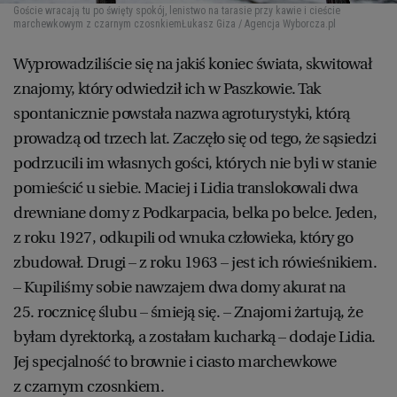
Goście wracają tu po święty spokój, lenistwo na tarasie przy kawie i cieście
marchewkowym z czarnym czosnkiem
Łukasz Giza / Agencja Wyborcza.pl
Wyprowadziliście się na jakiś koniec świata, skwitował
znajomy, który odwiedził ich w Paszkowie. Tak
spontanicznie powstała nazwa agroturystyki, którą
prowadzą od trzech lat. Zaczęło się od tego, że sąsiedzi
podrzucili im własnych gości, których nie byli w stanie
pomieścić u siebie. Maciej i Lidia translokowali dwa
drewniane domy z Podkarpacia, belka po belce. Jeden,
z roku 1927, odkupili od wnuka człowieka, który go
zbudował. Drugi – z roku 1963 – jest ich rówieśnikiem.
– Kupiliśmy sobie nawzajem dwa domy akurat na
25. rocznicę ślubu – śmieją się. – Znajomi żartują, że
byłam dyrektorką, a zostałam kucharką – dodaje Lidia.
Jej specjalność to brownie i ciasto marchewkowe
z czarnym czosnkiem.