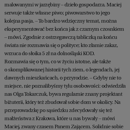
malowanymi w jarzębiny – dzieło gospodarza. Maciej
serwuje także własne piwo; piwowarstwo to jego
kolejna pasja. – To bardzo wdzięczny temat, można
eksperymentować bez końca jak z czarnym czosnkiem
– mówi. Zgodnie z ostrzegawczą tabliczką na końcu
świata nie rozmawia się o polityce; kto złamie zakaz,
wrzuca do słoika 5 zł na dolnośląski KOD.
Rozmawia się o tym, co w życiu istotne, ale także
o skomplikowanej historii tych ziem, o legendach, jej
dawnych mieszkańcach, o przyrodzie. – Gdyby nie to
miejsce, nie poznalibyśmy tylu osobowości: odwiedziła
nas Olga Tokarczuk, bywa regularnie znany projektant
biżuterii, który też zbudował sobie dom w okolicy. Na
przeprowadzkę po sąsiedzku zdecydowały się też
małżeństwa z Krakowa, które u nas bywały – mówi
Maciej, zwany czasem Panem Zającem. Solidnie sobie