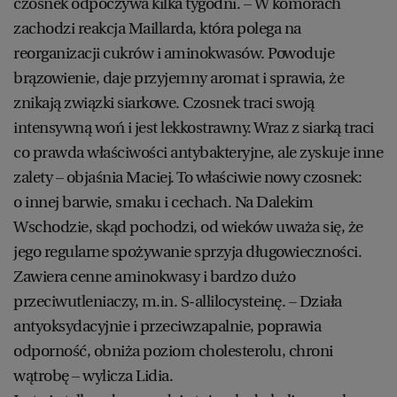
czosnek odpoczywa kilka tygodni. – W komorach
zachodzi reakcja Maillarda, która polega na
reorganizacji cukrów i aminokwasów. Powoduje
brązowienie, daje przyjemny aromat i sprawia, że
znikają związki siarkowe. Czosnek traci swoją
intensywną woń i jest lekkostrawny. Wraz z siarką traci
co prawda właściwości antybakteryjne, ale zyskuje inne
zalety – objaśnia Maciej. To właściwie nowy czosnek:
o innej barwie, smaku i cechach. Na Dalekim
Wschodzie, skąd pochodzi, od wieków uważa się, że
jego regularne spożywanie sprzyja długowieczności.
Zawiera cenne aminokwasy i bardzo dużo
przeciwutleniaczy, m.in. S-allilocysteinę. – Działa
antyoksydacyjnie i przeciwzapalnie, poprawia
odporność, obniża poziom cholesterolu, chroni
wątrobę – wylicza Lidia.