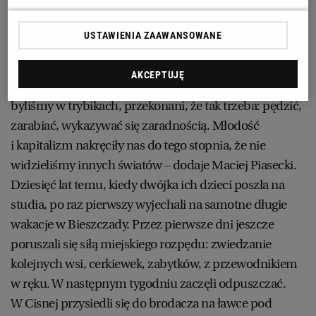
dopóki nie pojawiło się wypalenie zawodowe:
chroniczne zmęczenie i napięcie mięśni, bezsenność,
USTAWIENIA ZAAWANSOWANE
bóle kręgosłupa.
Mąż, szef marketingu w wydawnictwie edukacyjnym,
AKCEPTUJĘ
przejeżdżał miesięcznie tysiące kilometrów. – Oboje
byliśmy w trybikach, przekonani, że tak trzeba: pędzić,
zarabiać, wykazywać się zaradnością. Młodość
i kapitalizm nakręciły nas do tego stopnia, że nie
widzieliśmy innych światów – dodaje Maciej Piasecki.
Dziesięć lat temu, kiedy dwójka ich dzieci poszła na
studia, po raz pierwszy wyjechali na samotne długie
wakacje w Bieszczady. Przez pierwsze dni jeszcze
poruszali się siłą miejskiego rozpędu: zwiedzanie
kolejnych wsi, cerkiewek, zabytków, z przewodnikiem
w ręku. W następnym tygodniu zaczęli odpuszczać.
W Cisnej przysiedli się do brodacza na ławce pod