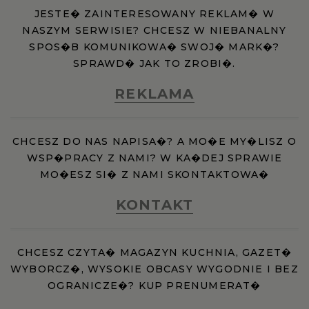
JESTE� ZAINTERESOWANY REKLAM� W
NASZYM SERWISIE? CHCESZ W NIEBANALNY
SPOS�B KOMUNIKOWA� SWOJ� MARK�?
SPRAWD� JAK TO ZROBI�.
REKLAMA
CHCESZ DO NAS NAPISA�? A MO�E MY�LISZ O
WSP�PRACY Z NAMI? W KA�DEJ SPRAWIE
MO�ESZ SI� Z NAMI SKONTAKTOWA�
KONTAKT
CHCESZ CZYTA� MAGAZYN KUCHNIA, GAZET�
WYBORCZ�, WYSOKIE OBCASY WYGODNIE I BEZ
OGRANICZE�? KUP PRENUMERAT�