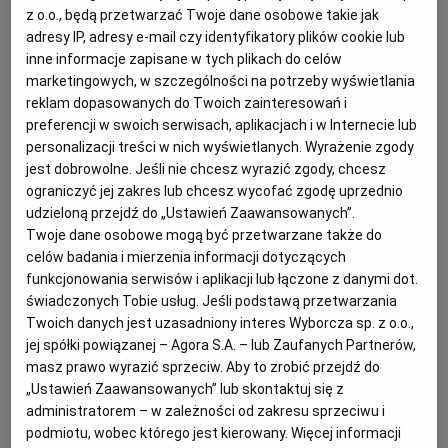
PUBLIO.PL
LUBLIN
z o.o., będą przetwarzać Twoje dane osobowe takie jak
pospolicie kurką, a w wielu regionach także lisówką.
adresy IP, adresy e-mail czy identyfikatory plików cookie lub
Podobny źródłosłów - od słowa lisica
inne informacje zapisane w tych plikach do celów
KULTURALNYSKLEP.PL
ŁÓDŹ
marketingowych, w szczególności na potrzeby wyświetlania
- ma także nazwa tego grzyba w wielu innych językach i
reklam dopasowanych do Twoich zainteresowań i
dialektach słowiańskich (lisiczka, lisiczarka itp.).
preferencji w swoich serwisach, aplikacjach i w Internecie lub
OLSZTYN
DZIECKO
personalizacji treści w nich wyświetlanych. Wyrażenie zgody
Pieprznik jadalny to grzyb o barwie żółtej lub
jest dobrowolne. Jeśli nie chcesz wyrazić zgody, chcesz
pomarańczowej i trąbkowatym owocniku, którego
ZDROWIE
OPOLE
ograniczyć jej zakres lub chcesz wycofać zgodę uprzednio
charakterystyczną cechą jest to, że część blaszek
udzieloną przejdź do „Ustawień Zaawansowanych”.
Twoje dane osobowe mogą być przetwarzane także do
rozgałęzia się w kształt litery Y. Także inne
POGODA
PŁOCK
celów badania i mierzenia informacji dotyczących
funkcjonowania serwisów i aplikacji lub łączone z danymi dot.
jadalne gatunki pieprzników mają takie igrekowate
świadczonych Tobie usług. Jeśli podstawą przetwarzania
blaszki. Niejadalne grzyby o zbliżonym wyglądzie i
PODRÓŻE
POZNAŃ
Twoich danych jest uzasadniony interes Wyborcza sp. z o.o.,
pomarańczowym kolorze mają blaszki pojedyncze.
jej spółki powiązanej – Agora S.A. – lub Zaufanych Partnerów,
masz prawo wyrazić sprzeciw. Aby to zrobić przejdź do
Najczęściej mylona z pieprznikiem jest lisówka
RADOM
WIDEO
„Ustawień Zaawansowanych” lub skontaktuj się z
pomarańczowa (Hygrophoropsis aurantiaca),
administratorem – w zależności od zakresu sprzeciwu i
zdecydowanie bardziej jaskrawa, intensywniej
podmiotu, wobec którego jest kierowany. Więcej informacji
RYBNIK
FORUM