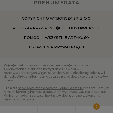
PRENUMERATA
COPYRIGHT © WYBORCZA SP. Z O.O.
POLITYKA PRYWATNO�CI
DOSTAWCA VOD
POMOC
WSZYSTKIE ARTYKU�Y
USTAWIENIA PRYWATNO�CI
W�a�ciciel niniejszego serwisu nie wyra�a zgody na
zwielokrotnianie ani inne korzystanie z utwor�w
rozpowszechnionych w tym serwisie, w celu eksploracji tekst�w i
danych. Wi�cej informacji w
zastrze�eniu dot. eksploracji tekst�w
i danych
.
Tre�ci z
serwis�w internetowych Grupy Gazeta.pl
prezentujemy w
ramach komercyjnej wsp�pracy z ich wydawc� Gazeta.pl sp. z o.o.
Wybrane tre�ci z serwisu Sport.pl s� dost�pne po wykupieniu
p�atnej subskrypcji.
0