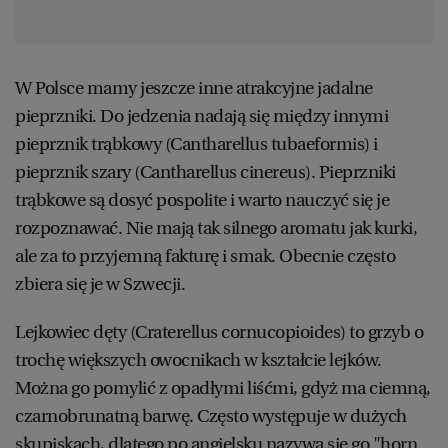
W Polsce mamy jeszcze inne atrakcyjne jadalne
pieprzniki. Do jedzenia nadają się między innymi
pieprznik trąbkowy (Cantharellus tubaeformis) i
pieprznik szary (Cantharellus cinereus). Pieprzniki
trąbkowe są dosyć pospolite i warto nauczyć się je
rozpoznawać. Nie mają tak silnego aromatu jak kurki,
ale za to przyjemną fakturę i smak. Obecnie często
zbiera się je w Szwecji.
Lejkowiec dęty (Craterellus cornucopioides) to grzyb o
trochę większych owocnikach w kształcie lejków.
Można go pomylić z opadłymi liśćmi, gdyż ma ciemną,
czarnobrunatną barwę. Często występuje w dużych
skupiskach, dlatego po angielsku nazywa się go "horn