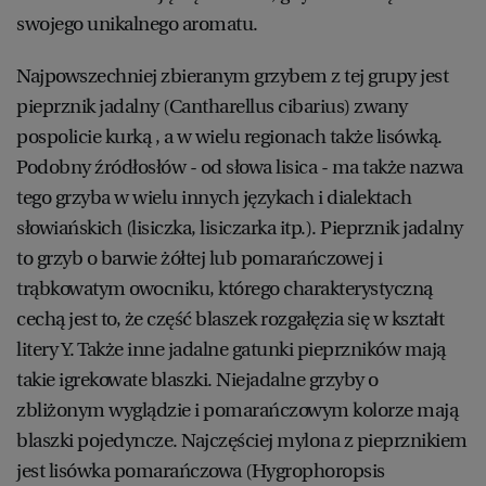
swojego unikalnego aromatu.
Najpowszechniej zbieranym grzybem z tej grupy jest
pieprznik jadalny (Cantharellus cibarius) zwany
pospolicie kurką , a w wielu regionach także lisówką.
Podobny źródłosłów - od słowa lisica - ma także nazwa
tego grzyba w wielu innych językach i dialektach
słowiańskich (lisiczka, lisiczarka itp.). Pieprznik jadalny
to grzyb o barwie żółtej lub pomarańczowej i
trąbkowatym owocniku, którego charakterystyczną
cechą jest to, że część blaszek rozgałęzia się w kształt
litery Y. Także inne jadalne gatunki pieprzników mają
takie igrekowate blaszki. Niejadalne grzyby o
zbliżonym wyglądzie i pomarańczowym kolorze mają
blaszki pojedyncze. Najczęściej mylona z pieprznikiem
jest lisówka pomarańczowa (Hygrophoropsis