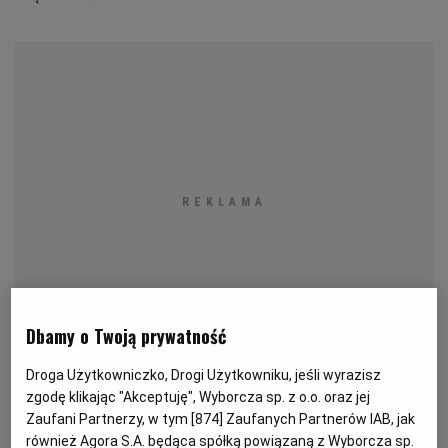
KUCHNIA MEKSYKAŃSKA
DOMOWE PRZETWORY
WYBORCZA TV I VOD
BIQDATA
GLIWICE
SOST, DIPY I INNE DODATKI
GORZÓW WIELKOPOLSKI
KUCHNIA INDYJSKA
TYLKO ZDROWIE
JUTRONAUCI
KSIĄŻKI. MAGAZYN DO CZYTANIA
KUCHNIA HISZPAŃSKA
ARCHIWUM
KALISZ
KUCHNIA NIEMIECKA
NASZA EUROPA
INNE SERWISY
KATOWICE
SŁÓWKA. MAGAZYN O JĘZYKU
GAZETA.PL
KIELCE
Dbamy o Twoją prywatność
KOSZALIN
TOK FM
Droga Użytkowniczko, Drogi Użytkowniku, jeśli wyrazisz
SPORT.PL
KRAKÓW
zgodę klikając "Akceptuję", Wyborcza sp. z o.o. oraz jej
Najpowszechniej zbieranym grzybem z tej grupy jest
Zaufani Partnerzy, w tym [
874
] Zaufanych Partnerów IAB, jak
pieprznik jadalny (Cantharellus cibarius) zwany
również Agora S.A. będąca spółką powiązaną z Wyborcza sp.