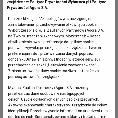
pomarańczowa od kurki. Jej spożycie może
znajdziesz w
Polityce Prywatności Wyborcza.pl
i
Polityce
Prywatności Agora S.A.
spowodować biegunkę lub wymioty, ale nie jest
RZESZÓW
niebezpieczne dla życia.
Poprzez kliknięcie "Akceptuję" wyrażasz zgodę na
zainstalowanie i przechowywanie plików typu cookie
Do pieprznika trąbkowego zbliżony jest też jadalny
SOSNOWIEC
Wyborczej sp. z o. o. jej Zaufanych Partnerów i Agora S.A.
pieprznik żółtonogi (Cantharellus lutescens), który ma
na Twoim urządzeniu końcowym. Możesz też w każdej
chwili zmienić swoje preferencje dot. plików cookie,
kapelusz bardziej pomarańczowy od dołu i rośnie w
SZCZECIN
ponownie wywołując narzędzie do zarządzania Twoimi
górskich lasach szpilkowych. Najnowsze badania
preferencjami dot. przetwarzania danych poprzez
genetyczne pokazały, że kurka nie jest jednym
odnośnik „Ustawienia prywatności” w stopce serwisu i
TORUŃ
przechodząc do sekcji „Ustawienia zaawansowane”.
gatunkiem, a zespołem wielu podobnych gatunków
Zmiana ustawień plików cookie możliwa jest także za
biologicznych. Do ich oznaczenia potrzeba jednak
pomocą ustawień przeglądarki.
TRÓJMIASTO
analizy DNA lub doświadczonego grzybiarza, który
rozróżnia "małe kurki o grubych trzonkach" albo "duże
My, nasi Zaufani Partnerzy i Agora S.A. możemy
WAŁBRZYCH
przetwarzać dane osobowe w następujących
na cienkich nóżkach".
celach:
Użycie dokładnych danych geolokalizacyjnych.
Aktywne skanowanie charakterystyki urządzenia do celów
Kurka jest grzybem wysoko cenionym w wielu krajach.
WARSZAWA
identyfikacji. Przechowywanie informacji na urządzeniu lub
Przyczynia się do tego jej bardzo przyjemny aromat
dostęp do nich. Spersonalizowane reklamy i treści, pomiar