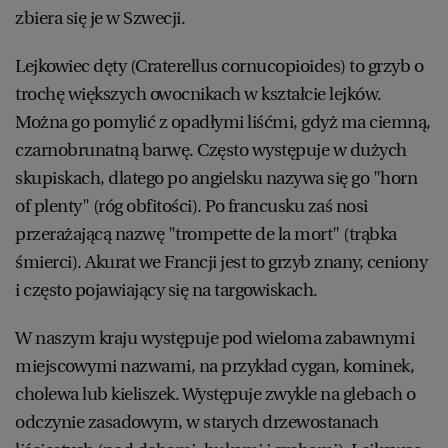
zbiera się je w Szwecji.
Lejkowiec dęty (Craterellus cornucopioides) to grzyb o
trochę większych owocnikach w kształcie lejków.
Można go pomylić z opadłymi liśćmi, gdyż ma ciemną,
czarnobrunatną barwę. Często występuje w dużych
skupiskach, dlatego po angielsku nazywa się go "horn
of plenty" (róg obfitości). Po francusku zaś nosi
przerażającą nazwę "trompette de la mort" (trąbka
śmierci). Akurat we Francji jest to grzyb znany, ceniony
i często pojawiający się na targowiskach.
W naszym kraju występuje pod wieloma zabawnymi
miejscowymi nazwami, na przykład cygan, kominek,
cholewa lub kieliszek. Występuje zwykle na glebach o
odczynie zasadowym, w starych drzewostanach