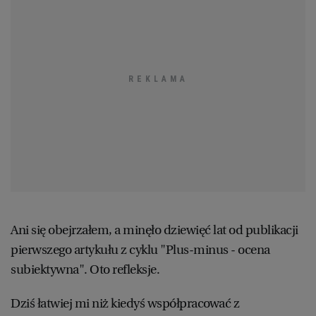
KUCHNIA MEKSYKAŃSKA
DOMOWE PRZETWORY
WYBORCZA TV I VOD
BIQDATA
GLIWICE
SOST, DIPY I INNE DODATKI
GORZÓW WIELKOPOLSKI
KUCHNIA INDYJSKA
TYLKO ZDROWIE
JUTRONAUCI
KSIĄŻKI. MAGAZYN DO CZYTANIA
KUCHNIA HISZPAŃSKA
ARCHIWUM
KALISZ
KUCHNIA NIEMIECKA
NASZA EUROPA
INNE SERWISY
KATOWICE
SŁÓWKA. MAGAZYN O JĘZYKU
GAZETA.PL
KIELCE
Ani się obejrzałem, a minęło dziewięć lat od publikacji
KOSZALIN
TOK FM
pierwszego artykułu z cyklu "Plus-minus - ocena
subiektywna". Oto refleksje.
SPORT.PL
KRAKÓW
Dziś łatwiej mi niż kiedyś współpracować z