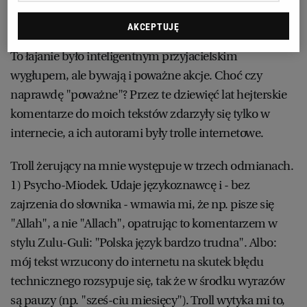
AKCEPTUJĘ
To łajanie było inteligentnym przyjacielskim
wygłupem, ale bywają i poważne akcje. Choć czy
naprawdę "poważne"? Przez te dziewięć lat hejterskie
komentarze do moich tekstów zdarzyły się tylko w
internecie, a ich autorami były trolle internetowe.
Troll żerujący na mnie występuje w trzech odmianach.
1) Psycho-Miodek. Udaje językoznawcę i - bez
zajrzenia do słownika - wmawia mi, że np. pisze się
"Allah", a nie "Allach", opatrując to komentarzem w
stylu Zulu-Guli: "Polska język bardzo trudna". Albo:
mój tekst wrzucony do internetu na skutek błędu
technicznego rozsypuje się, tak że w środku wyrazów
są pauzy (np. "sześ-ciu miesięcy"). Troll wytyka mi to,