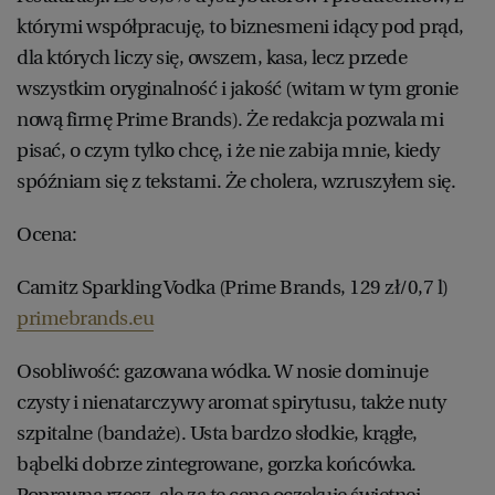
którymi współpracuję, to biznesmeni idący pod prąd,
dla których liczy się, owszem, kasa, lecz przede
wszystkim oryginalność i jakość (witam w tym gronie
nową firmę Prime Brands). Że redakcja pozwala mi
pisać, o czym tylko chcę, i że nie zabija mnie, kiedy
spóźniam się z tekstami. Że cholera, wzruszyłem się.
Ocena:
Camitz Sparkling Vodka (Prime Brands, 129 zł/0,7 l)
primebrands.eu
Osobliwość: gazowana wódka. W nosie dominuje
czysty i nienatarczywy aromat spirytusu, także nuty
szpitalne (bandaże). Usta bardzo słodkie, krągłe,
bąbelki dobrze zintegrowane, gorzka końcówka.
Poprawna rzecz, ale za tę cenę oczekuję świetnej