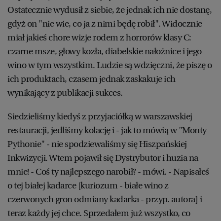
Ostatecznie wydusił z siebie, że jednak ich nie dostanę,
gdyż on "nie wie, co ja z nimi będę robił". Widocznie
miał jakieś chore wizje rodem z horrorów klasy C:
czarne msze, głowy kozła, diabelskie nałożnice i jego
wino w tym wszystkim. Ludzie są wdzięczni, że piszę o
ich produktach, czasem jednak zaskakuje ich
wynikający z publikacji sukces.
Siedzieliśmy kiedyś z przyjaciółką w warszawskiej
restauracji, jedliśmy kolację i - jak to mówią w "Monty
Pythonie" - nie spodziewaliśmy się Hiszpańskiej
Inkwizycji. Wtem pojawił się Dystrybutor i huzia na
mnie! - Coś ty najlepszego narobił? - mówi. - Napisałeś
o tej białej kadarce [kuriozum - białe wino z
czerwonych gron odmiany kadarka - przyp. autora] i
teraz każdy jej chce. Sprzedałem już wszystko, co