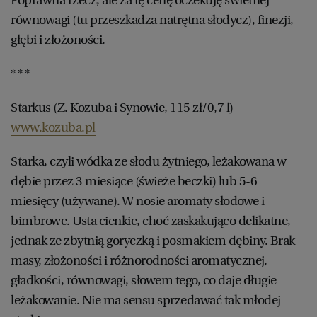
równowagi (tu przeszkadza natrętna słodycz), finezji,
głębi i złożoności.
* * *
Starkus (Z. Kozuba i Synowie, 115 zł/0,7 l)
www.kozuba.pl
Starka, czyli wódka ze słodu żytniego, leżakowana w
dębie przez 3 miesiące (świeże beczki) lub 5-6
miesięcy (używane). W nosie aromaty słodowe i
bimbrowe. Usta cienkie, choć zaskakująco delikatne,
jednak ze zbytnią goryczką i posmakiem dębiny. Brak
masy, złożoności i różnorodności aromatycznej,
gładkości, równowagi, słowem tego, co daje długie
leżakowanie. Nie ma sensu sprzedawać tak młodej