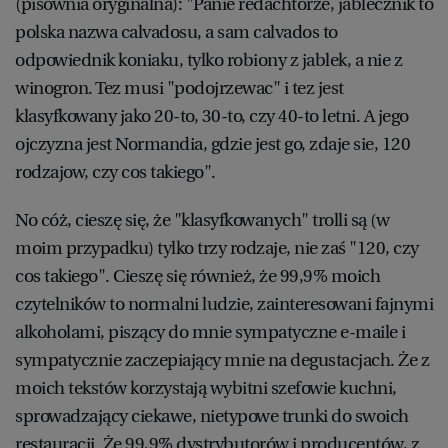
(pisownia oryginalna): "Panie redachtorze, jablecznik to
polska nazwa calvadosu, a sam calvados to
odpowiednik koniaku, tylko robiony z jablek, a nie z
winogron. Tez musi "podojrzewac" i tez jest
klasyfkowany jako 20-to, 30-to, czy 40-to letni. A jego
ojczyzna jest Normandia, gdzie jest go, zdaje sie, 120
rodzajow, czy cos takiego".
No cóż, cieszę się, że "klasyfkowanych" trolli są (w
moim przypadku) tylko trzy rodzaje, nie zaś "120, czy
cos takiego". Cieszę się również, że 99,9% moich
czytelników to normalni ludzie, zainteresowani fajnymi
alkoholami, piszący do mnie sympatyczne e-maile i
sympatycznie zaczepiający mnie na degustacjach. Że z
moich tekstów korzystają wybitni szefowie kuchni,
sprowadzający ciekawe, nietypowe trunki do swoich
restauracji. Że 99,9% dystrybutorów i producentów, z