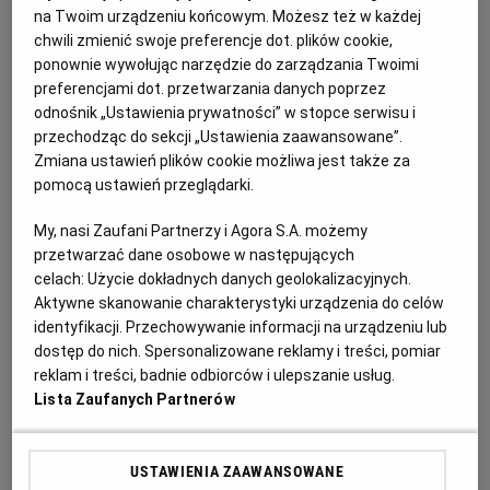
Hiszpańskiej Inkwizycji. Wtem pojawił się Dystrybutor
na Twoim urządzeniu końcowym. Możesz też w każdej
WROCŁAW
chwili zmienić swoje preferencje dot. plików cookie,
i huzia na mnie! - Coś ty najlepszego narobił? - mówi. -
ponownie wywołując narzędzie do zarządzania Twoimi
Napisałeś o tej białej kadarce [kuriozum - białe wino z
preferencjami dot. przetwarzania danych poprzez
ZAKOPANE
czerwonych gron odmiany kadarka - przyp. autora] i
odnośnik „Ustawienia prywatności” w stopce serwisu i
teraz każdy jej chce. Sprzedałem już wszystko, co
przechodząc do sekcji „Ustawienia zaawansowane”.
Zmiana ustawień plików cookie możliwa jest także za
ZIELONA GÓRA
miałem, a ludzie ciągle pytają. I co ja mam im
pomocą ustawień przeglądarki.
powiedzieć?!
My, nasi Zaufani Partnerzy i Agora S.A. możemy
przetwarzać dane osobowe w następujących
celach:
Użycie dokładnych danych geolokalizacyjnych.
Aktywne skanowanie charakterystyki urządzenia do celów
identyfikacji. Przechowywanie informacji na urządzeniu lub
dostęp do nich. Spersonalizowane reklamy i treści, pomiar
reklam i treści, badnie odbiorców i ulepszanie usług.
Lista Zaufanych Partnerów
USTAWIENIA ZAAWANSOWANE