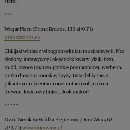
starki.
* * *
Waqar Pisco (Prime Brands, 139 zł/0,7 l)
primebrands.eu
Chilijski winiak z winogron odmian muskatowych. Nos
złożony, intensywny i elegancki: kwiaty (dziki bez),
miód, owoce (mango, gorzkie pomarańcze), werbena,
nutka drewna i morskiej bryzy. Usta delikatne, z
pikantnymi akcentami oraz nutami soli, cukru i
drewna. Kwiatowy finisz. Doskonałość!
* * * * *
Dwór Sieraków Wódka Pieprzowa (Dom Wina, 62
zł/0,7 l)
www.domwina.pl