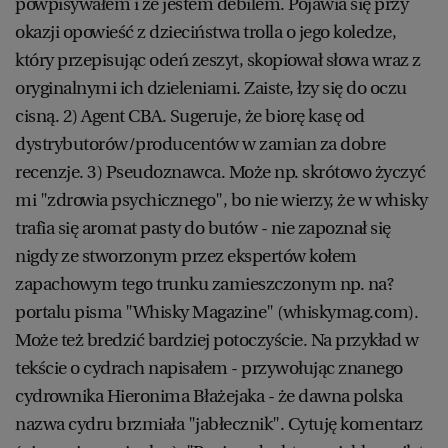
powpisywałem i że jestem debilem. Pojawia się przy
okazji opowieść z dzieciństwa trolla o jego koledze,
który przepisując odeń zeszyt, skopiował słowa wraz z
oryginalnymi ich dzieleniami. Zaiste, łzy się do oczu
cisną. 2) Agent CBA. Sugeruje, że biorę kasę od
dystrybutorów/producentów w zamian za dobre
recenzje. 3) Pseudoznawca. Może np. skrótowo życzyć
mi "zdrowia psychicznego", bo nie wierzy, że w whisky
trafia się aromat pasty do butów - nie zapoznał się
nigdy ze stworzonym przez ekspertów kołem
zapachowym tego trunku zamieszczonym np. na?
portalu pisma "Whisky Magazine" (whiskymag.com).
Może też bredzić bardziej potoczyście. Na przykład w
tekście o cydrach napisałem - przywołując znanego
cydrownika Hieronima Błażejaka - że dawna polska
nazwa cydru brzmiała "jabłecznik". Cytuję komentarz