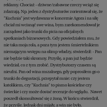
reklamy. Chociaż - dziwne/zabawne rzeczy wciąż się
zdarzają. Np. jeden z dystrybutorów zorientował się, że
"Kuchnia" jest wydawana w koncernie Agora i na siłę
chciał mi wcisnąć swe wina, bym zarekomendował je
zarządowi jako trunki do picia na oficjalnych
spotkaniach biznesowych. Gdy powiedziałem mu, że
nie taka moja rola, a poza tym jestem śmiertelnikiem
niemającym wstępu na olimp władzy, stwierdził: - Pan
nie będzie taki skromny. Przyślę, a pan już będzie
wiedział, co z tym zrobić. Dystrybutorzy czasem są
nieufni. Pan od wina mszalnego, gdy poprosiłem go o
trunki do degustacji, przepytał mnie: czy jestem
katolikiem, czy "Kuchnia" to pismo kościelne czy
świeckie i czy może dostać recenzje do wglądu. Nawet
poszedł skonsultować się z żoną. W końcu stwierdził,
że przyśle. Jednak dni mijały, a win nie było.