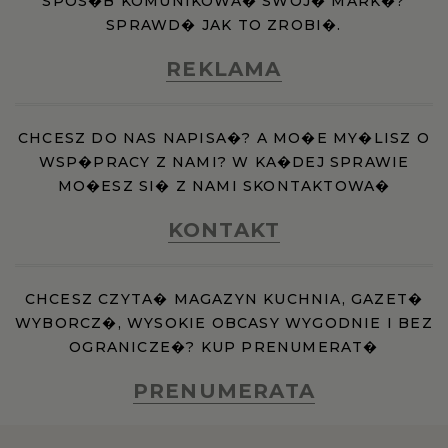
SPOS�B KOMUNIKOWA� SWOJ� MARK�?
SPRAWD� JAK TO ZROBI�.
REKLAMA
CHCESZ DO NAS NAPISA�? A MO�E MY�LISZ O
WSP�PRACY Z NAMI? W KA�DEJ SPRAWIE
MO�ESZ SI� Z NAMI SKONTAKTOWA�
KONTAKT
CHCESZ CZYTA� MAGAZYN KUCHNIA, GAZET�
WYBORCZ�, WYSOKIE OBCASY WYGODNIE I BEZ
OGRANICZE�? KUP PRENUMERAT�
PRENUMERATA