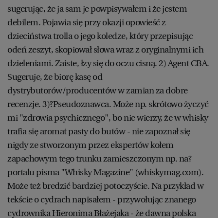
sugerując, że ja sam je powpisywałem i że jestem
debilem. Pojawia się przy okazji opowieść z
dzieciństwa trolla o jego koledze, który przepisując
odeń zeszyt, skopiował słowa wraz z oryginalnymi ich
dzieleniami. Zaiste, łzy się do oczu cisną. 2) Agent CBA.
Sugeruje, że biorę kasę od
dystrybutorów/producentów w zamian za dobre
recenzje. 3)?Pseudoznawca. Może np. skrótowo życzyć
mi "zdrowia psychicznego", bo nie wierzy, że w whisky
trafia się aromat pasty do butów - nie zapoznał się
nigdy ze stworzonym przez ekspertów kołem
zapachowym tego trunku zamieszczonym np. na?
portalu pisma "Whisky Magazine" (whiskymag.com).
Może też bredzić bardziej potoczyście. Na przykład w
tekście o cydrach napisałem - przywołując znanego
cydrownika Hieronima Błażejaka - że dawna polska