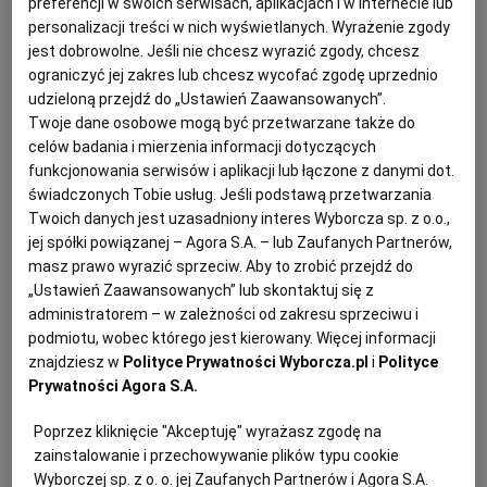
preferencji w swoich serwisach, aplikacjach i w Internecie lub
mszalnego, gdy poprosiłem go o trunki do degustacji,
personalizacji treści w nich wyświetlanych. Wyrażenie zgody
przepytał mnie: czy jestem katolikiem, czy "Kuchnia"
jest dobrowolne. Jeśli nie chcesz wyrazić zgody, chcesz
RZESZÓW
ograniczyć jej zakres lub chcesz wycofać zgodę uprzednio
to pismo kościelne czy świeckie i czy może dostać
udzieloną przejdź do „Ustawień Zaawansowanych”.
recenzje do wglądu. Nawet poszedł skonsultować się z
SOSNOWIEC
Twoje dane osobowe mogą być przetwarzane także do
żoną. W końcu stwierdził, że przyśle. Jednak dni mijały,
celów badania i mierzenia informacji dotyczących
funkcjonowania serwisów i aplikacji lub łączone z danymi dot.
a win nie było. Ostatecznie wydusił z siebie, że jednak
SZCZECIN
świadczonych Tobie usług. Jeśli podstawą przetwarzania
ich nie dostanę, gdyż on "nie wie, co ja z nimi będę
Twoich danych jest uzasadniony interes Wyborcza sp. z o.o.,
robił". Widocznie miał jakieś chore wizje rodem z
jej spółki powiązanej – Agora S.A. – lub Zaufanych Partnerów,
TORUŃ
horrorów klasy C: czarne msze, głowy kozła, diabelskie
masz prawo wyrazić sprzeciw. Aby to zrobić przejdź do
„Ustawień Zaawansowanych” lub skontaktuj się z
nałożnice i jego wino w tym wszystkim.
administratorem – w zależności od zakresu sprzeciwu i
TRÓJMIASTO
podmiotu, wobec którego jest kierowany. Więcej informacji
Ludzie są wdzięczni, że piszę o ich produktach,
znajdziesz w
Polityce Prywatności Wyborcza.pl
i
Polityce
czasem jednak zaskakuje ich wynikający z publikacji
WAŁBRZYCH
Prywatności Agora S.A.
sukces. Siedzieliśmy kiedyś z przyjaciółką w
Poprzez kliknięcie "Akceptuję" wyrażasz zgodę na
warszawskiej restauracji, jedliśmy kolację i - jak to
WARSZAWA
zainstalowanie i przechowywanie plików typu cookie
mówią w "Monty Pythonie" - nie spodziewaliśmy się
Wyborczej sp. z o. o. jej Zaufanych Partnerów i Agora S.A.