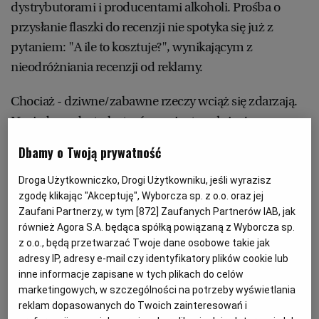
dystrybutorami i producentami alkoholi. Prośba o
PUBLIO.PL
LUBLIN
przysłanie flaszki do recenzji nie spotyka się już z
pytaniem: "A ile to kosztuje?", wynikającym z
KULTURALNYSKLEP.PL
ŁÓDŹ
nieodróżniania recenzji od reklamy.
OLSZTYN
DZIECKO
Chociaż - dziwne/zabawne rzeczy wciąż się zdarzają.
Np. jeden z dystrybutorów zorientował się, że
ZDROWIE
OPOLE
"Kuchnia" jest wydawana w koncernie Agora i na siłę
Dbamy o Twoją prywatność
chciał mi wcisnąć swe wina, bym zarekomendował je
zarządowi jako trunki do picia na oficjalnych
POGODA
PŁOCK
Droga Użytkowniczko, Drogi Użytkowniku, jeśli wyrazisz
zgodę klikając "Akceptuję", Wyborcza sp. z o.o. oraz jej
spotkaniach biznesowych. Gdy powiedziałem mu, że
Zaufani Partnerzy, w tym [
872
] Zaufanych Partnerów IAB, jak
nie taka moja rola, a poza tym jestem śmiertelnikiem
PODRÓŻE
POZNAŃ
również Agora S.A. będąca spółką powiązaną z Wyborcza sp.
niemającym wstępu na olimp władzy, stwierdził: - Pan
z o.o., będą przetwarzać Twoje dane osobowe takie jak
nie będzie taki skromny. Przyślę, a pan już będzie
adresy IP, adresy e-mail czy identyfikatory plików cookie lub
RADOM
WIDEO
inne informacje zapisane w tych plikach do celów
wiedział, co z tym zrobić.
marketingowych, w szczególności na potrzeby wyświetlania
reklam dopasowanych do Twoich zainteresowań i
RYBNIK
FORUM
Dystrybutorzy czasem są nieufni. Pan od wina