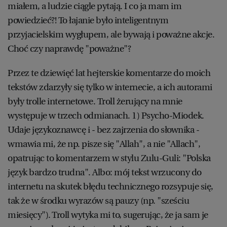
miałem, a ludzie ciągle pytają. I co ja mam im
powiedzieć?! To łajanie było inteligentnym
przyjacielskim wygłupem, ale bywają i poważne akcje.
Choć czy naprawdę "poważne"?
Przez te dziewięć lat hejterskie komentarze do moich
tekstów zdarzyły się tylko w internecie, a ich autorami
były trolle internetowe. Troll żerujący na mnie
występuje w trzech odmianach. 1) Psycho-Miodek.
Udaje językoznawcę i - bez zajrzenia do słownika -
wmawia mi, że np. pisze się "Allah", a nie "Allach",
opatrując to komentarzem w stylu Zulu-Guli: "Polska
język bardzo trudna". Albo: mój tekst wrzucony do
internetu na skutek błędu technicznego rozsypuje się,
tak że w środku wyrazów są pauzy (np. "sześciu
miesięcy"). Troll wytyka mi to, sugerując, że ja sam je