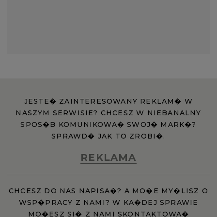
JESTE� ZAINTERESOWANY REKLAM� W
NASZYM SERWISIE? CHCESZ W NIEBANALNY
SPOS�B KOMUNIKOWA� SWOJ� MARK�?
SPRAWD� JAK TO ZROBI�.
REKLAMA
CHCESZ DO NAS NAPISA�? A MO�E MY�LISZ O
WSP�PRACY Z NAMI? W KA�DEJ SPRAWIE
MO�ESZ SI� Z NAMI SKONTAKTOWA�