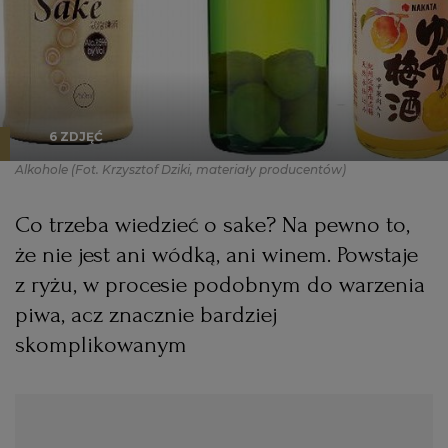
PODRÓŻE KULINARNE
DOMOWE PRZYJĘCIE
KUCHNIA CHIŃSKA
NASZE SERWISY
FIT PRZEPISY
NAPOJE
ZAKUPY
HISTORIE KULINARNE
SPRZĘT KUCHENNY
SERWISY LOKALNE
KUCHNIA TAJSKA
SAŁATKI
WEGE
GRILL
6 ZDJĘĆ
Alkohole
(Fot. Krzysztof Dziki, materiały producentów)
FELIETONY KULINARNE
KUCHNIA GRECKA
WYBORCZA.PL
MAKARONY
BIAŁYSTOK
WEGAN
Co trzeba wiedzieć o sake? Na pewno to,
KUCHNIA PORTUGALSKA
KSIĄŻKI KULINARNE
BIELSKO-BIAŁA
BEZ GLUTENU
MAGAZYNY
DRÓB
że nie jest ani wódką, ani winem. Powstaje
z ryżu, w procesie podobnym do warzenia
KUCHNIA FRANCUSKA
WYBORCZA CLASSIC
DUŻY FORMAT
SZEF KUCHNI
BYDGOSZCZ
MIĘSA
piwa, acz znacznie bardziej
skomplikowanym
KUCHNIA AMERYKAŃSKA
WOLNA SOBOTA
WYBORCZA.BIZ
CZĘSTOCHOWA
RYBY
WYSOKIE OBCASY
KUCHNIA POLSKA
ALE HISTORIA
PRZEKĄSKI
ELBLĄG