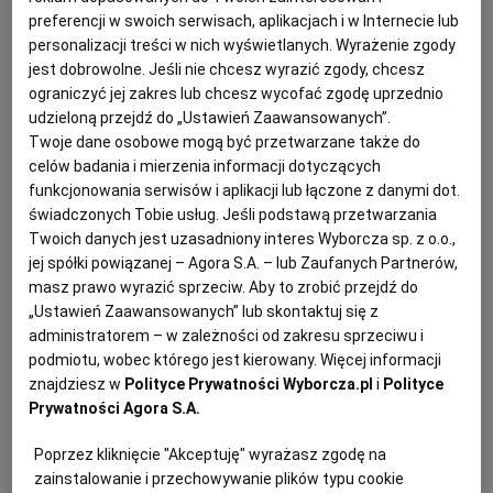
PUBLIO.PL
LUBLIN
firmy ułatwiającej kontakty biznesowe między Japonią
preferencji w swoich serwisach, aplikacjach i w Internecie lub
a Polską. A niedawno założył drugą spółkę, Toranoko,
personalizacji treści w nich wyświetlanych. Wyrażenie zgody
jest dobrowolne. Jeśli nie chcesz wyrazić zgody, chcesz
zajmującą się importem japońskich alkoholi. -
KULTURALNYSKLEP.PL
ŁÓDŹ
ograniczyć jej zakres lub chcesz wycofać zgodę uprzednio
Wkurzało mnie - mówi Konkołowicz - że nie można u
udzieloną przejdź do „Ustawień Zaawansowanych”.
nas dostać dobrych, oryginalnych produktów.
Twoje dane osobowe mogą być przetwarzane także do
OLSZTYN
DZIECKO
Japończycy też byli zainteresowani eksportem: u nich
celów badania i mierzenia informacji dotyczących
funkcjonowania serwisów i aplikacji lub łączone z danymi dot.
sprzedaż sake spada, młodzi ludzie żyją i piją bardziej
ZDROWIE
OPOLE
świadczonych Tobie usług. Jeśli podstawą przetwarzania
po zachodniemu, kupują coraz więcej wina, piwa i
Twoich danych jest uzasadniony interes Wyborcza sp. z o.o.,
whisky. Producenci rozglądają się więc za nowymi
jej spółki powiązanej – Agora S.A. – lub Zaufanych Partnerów,
POGODA
PŁOCK
rynkami.
masz prawo wyrazić sprzeciw. Aby to zrobić przejdź do
„Ustawień Zaawansowanych” lub skontaktuj się z
administratorem – w zależności od zakresu sprzeciwu i
Co trzeba wiedzieć o sake? Na pewno to, że nie jest ani
PODRÓŻE
POZNAŃ
podmiotu, wobec którego jest kierowany. Więcej informacji
wódką, ani winem. Powstaje z ryżu, w procesie
znajdziesz w
Polityce Prywatności Wyborcza.pl
i
Polityce
podobnym do warzenia piwa, acz znacznie bardziej
Prywatności Agora S.A.
RADOM
WIDEO
skomplikowanym (kto ciekaw szczegółów, niech zajrzy
Poprzez kliknięcie "Akceptuję" wyrażasz zgodę na
do książki Henryka Sochy "Saké - napój samurajów").
RYBNIK
FORUM
zainstalowanie i przechowywanie plików typu cookie