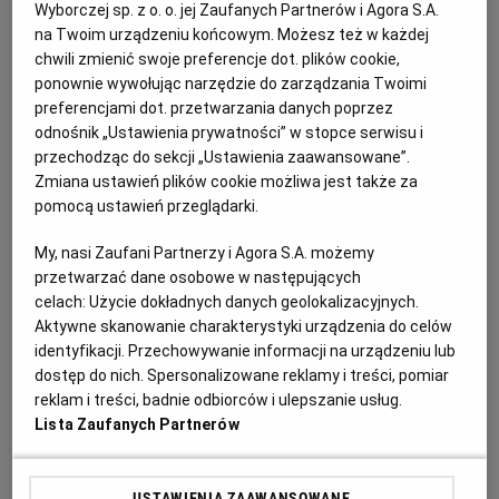
Słowo sake w Japonii oznacza każdy napój alkoholowy,
Wyborczej sp. z o. o. jej Zaufanych Partnerów i Agora S.A.
a to, co my i reszta świata znamy pod tą nazwą, określa
na Twoim urządzeniu końcowym. Możesz też w każdej
RZESZÓW
chwili zmienić swoje preferencje dot. plików cookie,
się mianem nihonshu - dosł. "japoński alkohol". W
ponownie wywołując narzędzie do zarządzania Twoimi
alfabecie łacińskim "sake" powinniśmy pisać z kreską
preferencjami dot. przetwarzania danych poprzez
SOSNOWIEC
nad ostatnią literą (saké), która nakazuje przedłużyć w
odnośnik „Ustawienia prywatności” w stopce serwisu i
wymowie głoskę "e" - jednak mało kto tego przestrzega,
przechodząc do sekcji „Ustawienia zaawansowane”.
Zmiana ustawień plików cookie możliwa jest także za
zarówno u nas, jak i za granicą.
SZCZECIN
pomocą ustawień przeglądarki.
Pierwsze zadanie podczas produkcji sake to dobrać się
My, nasi Zaufani Partnerzy i Agora S.A. możemy
TORUŃ
do środka ryżowego ziarna, które kryje potrzebną do
przetwarzać dane osobowe w następujących
celach:
Użycie dokładnych danych geolokalizacyjnych.
fermentacji skrobię. Osiąga się to poprzez
TRÓJMIASTO
Aktywne skanowanie charakterystyki urządzenia do celów
spolerowanie jego wierzchniej warstwy - najczęściej
identyfikacji. Przechowywanie informacji na urządzeniu lub
miesza się mechanicznie ryż w wielkich kontenerach, a
dostęp do nich. Spersonalizowane reklamy i treści, pomiar
WAŁBRZYCH
ziarna polerują się, ocierając wzajem o siebie. Jako że
reklam i treści, badnie odbiorców i ulepszanie usług.
Lista Zaufanych Partnerów
owo jądro to nie tylko skrobia, lecz także aromat i smak
(im głębiej, tym więcej), jakość sake określa się m.in.
WARSZAWA
według stopnia spolerowania ryżu (seimaibuai). Im
USTAWIENIA ZAAWANSOWANE