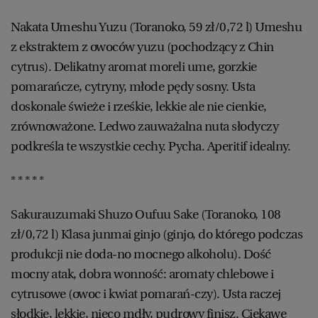
Nakata Umeshu Yuzu (Toranoko, 59 zł/0,72 l) Umeshu
z ekstraktem z owoców yuzu (pochodzący z Chin
cytrus). Delikatny aromat moreli ume, gorzkie
pomarańcze, cytryny, młode pędy sosny. Usta
doskonale świeże i rześkie, lekkie ale nie cienkie,
zrównoważone. Ledwo zauważalna nuta słodyczy
podkreśla te wszystkie cechy. Pycha. Aperitif idealny.
* * * * *
Sakurauzumaki Shuzo Oufuu Sake (Toranoko, 108
zł/0,72 l) Klasa junmai ginjo (ginjo, do którego podczas
produkcji nie doda-no mocnego alkoholu). Dość
mocny atak, dobra wonność: aromaty chlebowe i
cytrusowe (owoc i kwiat pomarań-czy). Usta raczej
słodkie, lekkie, nieco mdły, pudrowy finisz. Ciekawe