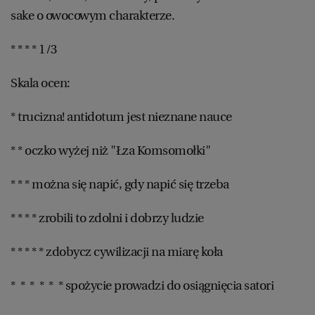
sake o owocowym charakterze.
* * * * 1/3
Skala ocen:
* trucizna! antidotum jest nieznane nauce
* * oczko wyżej niż "Łza Komsomołki"
* * * można się napić, gdy napić się trzeba
* * * * zrobili to zdolni i dobrzy ludzie
* * * * * zdobycz cywilizacji na miarę koła
* * * * * * spożycie prowadzi do osiągnięcia satori