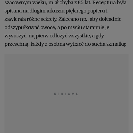
szacownym wieku, miał chyba z 85 lat. Receptura była
spisana na długim arkuszu pięknego papieru i
zawierała różne sekrety. Zalecano np., aby dokładnie
odszypułkować owoce, a po myciu starannie je
wysuszyć: najpierw odłożyć wszystkie, a gdy
przeschną, każdy z osobna wytrzeć do sucha szmatką: