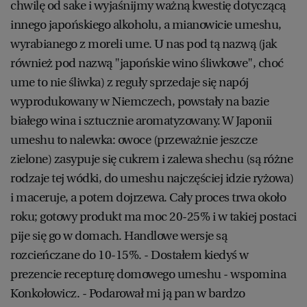
chwilę od sake i wyjaśnijmy ważną kwestię dotyczącą
innego japońskiego alkoholu, a mianowicie umeshu,
wyrabianego z moreli ume. U nas pod tą nazwą (jak
również pod nazwą "japońskie wino śliwkowe", choć
ume to nie śliwka) z reguły sprzedaje się napój
wyprodukowany w Niemczech, powstały na bazie
białego wina i sztucznie aromatyzowany. W Japonii
umeshu to nalewka: owoce (przeważnie jeszcze
zielone) zasypuje się cukrem i zalewa shechu (są różne
rodzaje tej wódki, do umeshu najczęściej idzie ryżowa)
i maceruje, a potem dojrzewa. Cały proces trwa około
roku; gotowy produkt ma moc 20-25% i w takiej postaci
pije się go w domach. Handlowe wersje są
rozcieńczane do 10-15%. - Dostałem kiedyś w
prezencie recepturę domowego umeshu - wspomina
Konkołowicz. - Podarował mi ją pan w bardzo