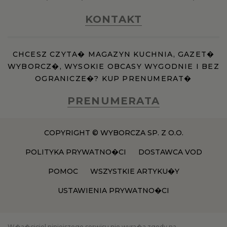
KONTAKT
CHCESZ CZYTA� MAGAZYN KUCHNIA, GAZET�
WYBORCZ�, WYSOKIE OBCASY WYGODNIE I BEZ
OGRANICZE�? KUP PRENUMERAT�
PRENUMERATA
COPYRIGHT © WYBORCZA SP. Z O.O.
POLITYKA PRYWATNO�CI
DOSTAWCA VOD
POMOC
WSZYSTKIE ARTYKU�Y
USTAWIENIA PRYWATNO�CI
W�a�ciciel niniejszego serwisu nie wyra�a zgody na