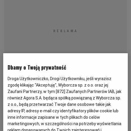
KUCHNIA MEKSYKAŃSKA
DOMOWE PRZETWORY
WYBORCZA TV I VOD
BIQDATA
GLIWICE
SOST, DIPY I INNE DODATKI
GORZÓW WIELKOPOLSKI
KUCHNIA INDYJSKA
TYLKO ZDROWIE
JUTRONAUCI
KSIĄŻKI. MAGAZYN DO CZYTANIA
KUCHNIA HISZPAŃSKA
ARCHIWUM
KALISZ
KUCHNIA NIEMIECKA
NASZA EUROPA
INNE SERWISY
KATOWICE
Dbamy o Twoją prywatność
Droga Użytkowniczko, Drogi Użytkowniku, jeśli wyrazisz
SŁÓWKA. MAGAZYN O JĘZYKU
GAZETA.PL
KIELCE
zgodę klikając "Akceptuję", Wyborcza sp. z o.o. oraz jej
Zaufani Partnerzy, w tym [
872
] Zaufanych Partnerów IAB, jak
Podjąłem zobowiązanie noworoczne: nauczę się
KOSZALIN
TOK FM
również Agora S.A. będąca spółką powiązaną z Wyborcza sp.
podstaw degustacji sake. Los mi sprzyjał, bo mniej
z o.o., będą przetwarzać Twoje dane osobowe takie jak
więcej w tym samym czasie poznałem Marcina
adresy IP, adresy e-mail czy identyfikatory plików cookie lub
SPORT.PL
KRAKÓW
Konkołowicza. Konkołowicz mieszkał przez ponad
inne informacje zapisane w tych plikach do celów
marketingowych, w szczególności na potrzeby wyświetlania
sześć lat w Tokio, jest współwłaścicielem Go4Poland,
reklam dopasowanych do Twoich zainteresowań i