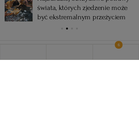
świata, których zjedzenie może
być ekstremalnym przeżyciem
6
KOMENTARZE
6
Chcesz dołączyć do dyskusji?
KUP PRENUMERATĘ, BY
CZYTAĆ ARTYKUŁY I JE KOMENTOWAĆ
Klikając „Skomentuj”, akceptujesz
Zasady komentowania
SKOMENTUJ
Najnowsze
Popularne