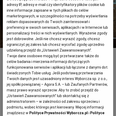
adresy IP, adresy e-mail czy identyfikatory plików cookie lub
inne informacje zapisane w tych plikach do celów
RZESZÓW
marketingowych, w szczególności na potrzeby wyświetlania
reklam dopasowanych do Twoich zainteresowań i
preferencji w swoich serwisach, aplikacjach i w Internecie lub
SOSNOWIEC
personalizacji treści w nich wyświetlanych. Wyrażenie zgody
jest dobrowolne. Jeśli nie chcesz wyrazić zgody, chcesz
SZCZECIN
ograniczyć jej zakres lub chcesz wycofać zgodę uprzednio
udzieloną przejdź do „Ustawień Zaawansowanych”.
Kulinarne podróże. 10 najdziwniejszych restauracji świata
Fot. Veronika Gendel
Twoje dane osobowe mogą być przetwarzane także do
TORUŃ
celów badania i mierzenia informacji dotyczących
Nie możemy zdradzić, co tak naprawdę dzieje się w
funkcjonowania serwisów i aplikacji lub łączone z danymi dot.
The Palacio do Grilo, ale możemy obiecać jedno -
świadczonych Tobie usług. Jeśli podstawą przetwarzania
TRÓJMIASTO
najmniej zadziwiający z tego wszystkiego będzie drink
Twoich danych jest uzasadniony interes Wyborcza sp. z o.o.,
jej spółki powiązanej – Agora S.A. – lub Zaufanych Partnerów,
zaserwowany w środku męskiego, eleganckiego buta.
masz prawo wyrazić sprzeciw. Aby to zrobić przejdź do
WAŁBRZYCH
„Ustawień Zaawansowanych” lub skontaktuj się z
administratorem – w zależności od zakresu sprzeciwu i
2. Modern Toilet (Tajpej, Tajwan)
WARSZAWA
podmiotu, wobec którego jest kierowany. Więcej informacji
znajdziesz w
Polityce Prywatności Wyborcza.pl
i
Polityce