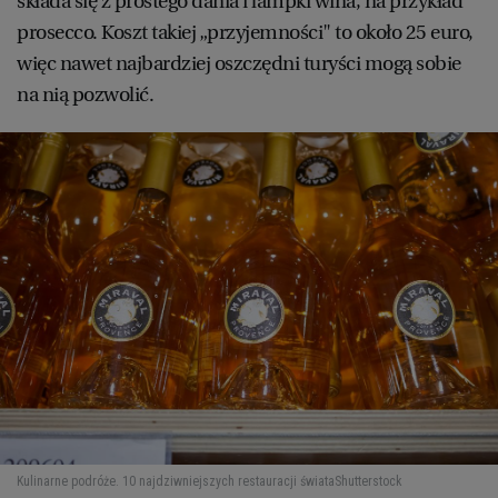
składa się z prostego dania i lampki wina, na przykład
prosecco. Koszt takiej „przyjemności" to około 25 euro,
więc nawet najbardziej oszczędni turyści mogą sobie
na nią pozwolić.
Kulinarne podróże. 10 najdziwniejszych restauracji świata
Shutterstock