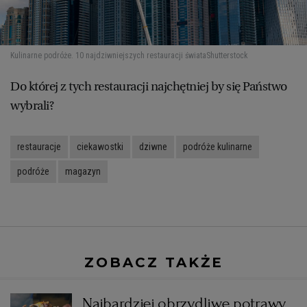
Kulinarne podróże. 10 najdziwniejszych restauracji świata
Shutterstock
Do której z tych restauracji najchętniej by się Państwo
wybrali?
restauracje
ciekawostki
dziwne
podróże kulinarne
podróże
magazyn
ZOBACZ TAKŻE
Najbardziej obrzydliwe potrawy