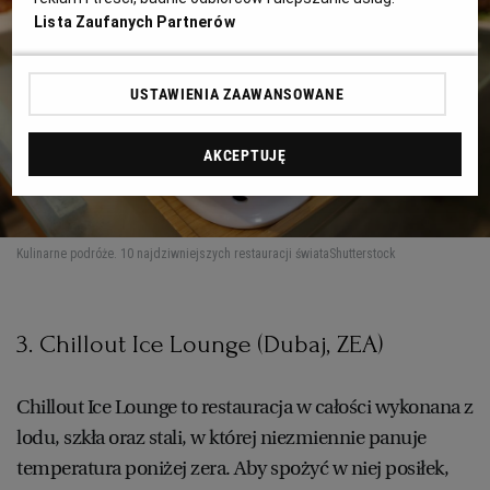
Lista Zaufanych Partnerów
USTAWIENIA ZAAWANSOWANE
AKCEPTUJĘ
Kulinarne podróże. 10 najdziwniejszych restauracji świata
Shutterstock
3. Chillout Ice Lounge (Dubaj, ZEA)
Chillout Ice Lounge to restauracja w całości wykonana z
lodu, szkła oraz stali, w której niezmiennie panuje
temperatura poniżej zera. Aby spożyć w niej posiłek,