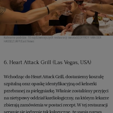
Kulinarne podróże. 10 najdziwniejszych restauracji świata
GEOFFROY VAN DER
HASSELT/AFP/East News
6. Heart Attack Grill (Las Vegas, USA)
Wchodząc do Heart Attack Grill, dostaniemy koszulę
szpitalną oraz opaskę identyfikacyjną od kelnerki
przebranej za pielęgniarkę. Właśnie zostaliśmy przyjęci
na nietypowy oddział kardiologiczny, na którym lekarze
zbierają zamówienia w postaci recept. W tej restauracji
serwuje się jedzenie tak kaloryczne, że swoją nazwą