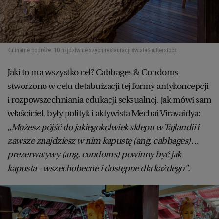
Kulinarne podróże. 10 najdziwniejszych restauracji świata
Shutterstock
Jaki to ma wszystko cel? Cabbages & Condoms
stworzono w celu detabuizacji tej formy antykoncepcji
i rozpowszechniania edukacji seksualnej. Jak mówi sam
właściciel, były polityk i aktywista Mechai Viravaidya:
„Możesz pójść do jakiegokolwiek sklepu w Tajlandii i
zawsze znajdziesz w nim kapustę (ang. cabbages)…
prezerwatywy (ang. condoms) powinny być jak
kapusta - wszechobecne i dostępne dla każdego".