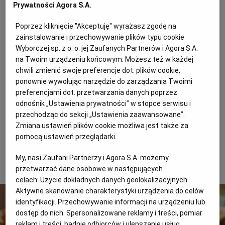
Prywatności Agora S.A.
Restauracja Modern Toilet powstała na wzór… toalety.
WROCŁAW
Zamiast eleganckich krzeseł usiądziemy w niej na
Poprzez kliknięcie "Akceptuję" wyrażasz zgodę na
zainstalowanie i przechowywanie plików typu cookie
prawdziwych muszlach klozetowych. Z sufitu zwisają
ZAKOPANE
Wyborczej sp. z o. o. jej Zaufanych Partnerów i Agora S.A.
lampy w kształcie fekaliów oraz przepychacze do rur.
na Twoim urządzeniu końcowym. Możesz też w każdej
Na ścianach udekorowanych płytkami łazienkowymi
chwili zmienić swoje preferencje dot. plików cookie,
ZIELONA GÓRA
zamontowano słuchawki prysznicowe. We wnętrzu
ponownie wywołując narzędzie do zarządzania Twoimi
preferencjami dot. przetwarzania danych poprzez
stołów mieszczą się natomiast umywalki. Obrzydliwe?
odnośnik „Ustawienia prywatności” w stopce serwisu i
Poczekajcie, aż dostaniecie swoje zamówienie. Dania w
przechodząc do sekcji „Ustawienia zaawansowane”.
kształcie ludzkich odchodów podawane są w
Zmiana ustawień plików cookie możliwa jest także za
pomocą ustawień przeglądarki.
naczyniach przypominających miniaturowe ubikacje i
wanny, a napoje - w miniaturowych pisuarach.
My, nasi Zaufani Partnerzy i Agora S.A. możemy
Smacznego!
przetwarzać dane osobowe w następujących
celach:
Użycie dokładnych danych geolokalizacyjnych.
Aktywne skanowanie charakterystyki urządzenia do celów
identyfikacji. Przechowywanie informacji na urządzeniu lub
dostęp do nich. Spersonalizowane reklamy i treści, pomiar
reklam i treści, badnie odbiorców i ulepszanie usług.