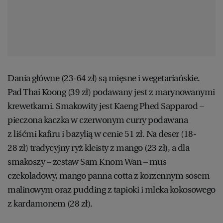
Dania główne (23-64 zł) są mięsne i wegetariańskie.
Pad Thai Koong (39 zł) podawany jest z marynowanymi
krewetkami. Smakowity jest Kaeng Phed Sapparod –
pieczona kaczka w czerwonym curry podawana
z liśćmi kafiru i bazylią w cenie 51 zł. Na deser (18-
28 zł) tradycyjny ryż kleisty z mango (23 zł), a dla
smakoszy – zestaw Sam Knom Wan – mus
czekoladowy, mango panna cotta z korzennym sosem
malinowym oraz pudding z tapioki i mleka kokosowego
z kardamonem (28 zł).