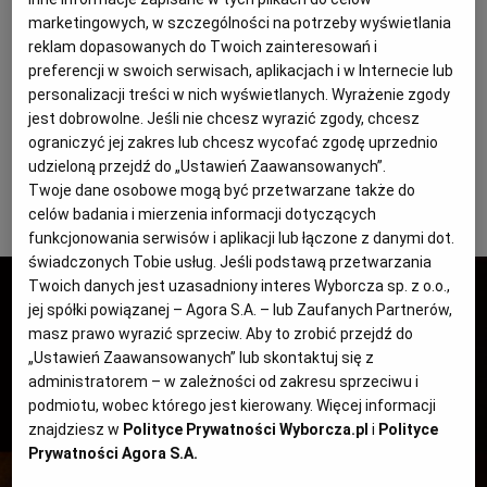
Sukhothai położonej w połowie drogi pomiędzy
marketingowych, w szczególności na potrzeby wyświetlania
Bangkokiem i Chiang Mai. Doświadczenie zdobywał
reklam dopasowanych do Twoich zainteresowań i
RZESZÓW
w pięciogwiazdkowych hotelach, m.in. w restauracji
preferencji w swoich serwisach, aplikacjach i w Internecie lub
Mandarin Oriental Bangkok i Sheraton Warszawa.
personalizacji treści w nich wyświetlanych. Wyrażenie zgody
jest dobrowolne. Jeśli nie chcesz wyrazić zgody, chcesz
SOSNOWIEC
Zapewnia, że pracuje na naturalnych składnikach
ograniczyć jej zakres lub chcesz wycofać zgodę uprzednio
sprowadzanych z Tajlandii, a pytany o swoje ulubione
udzieloną przejdź do „Ustawień Zaawansowanych”.
SZCZECIN
danie, konsekwentnie wymienia wszystkie pozycje
Twoje dane osobowe mogą być przetwarzane także do
celów badania i mierzenia informacji dotyczących
z menu.
funkcjonowania serwisów i aplikacji lub łączone z danymi dot.
TORUŃ
świadczonych Tobie usług. Jeśli podstawą przetwarzania
Twoich danych jest uzasadniony interes Wyborcza sp. z o.o.,
jej spółki powiązanej – Agora S.A. – lub Zaufanych Partnerów,
TRÓJMIASTO
masz prawo wyrazić sprzeciw. Aby to zrobić przejdź do
„Ustawień Zaawansowanych” lub skontaktuj się z
administratorem – w zależności od zakresu sprzeciwu i
WAŁBRZYCH
podmiotu, wobec którego jest kierowany. Więcej informacji
znajdziesz w
Polityce Prywatności Wyborcza.pl
i
Polityce
WARSZAWA
Prywatności Agora S.A.