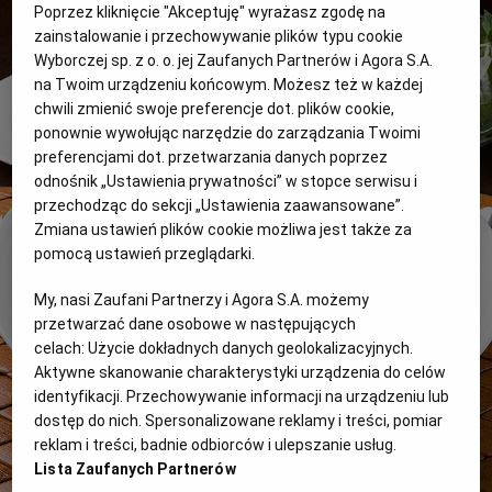
Poprzez kliknięcie "Akceptuję" wyrażasz zgodę na
WROCŁAW
zainstalowanie i przechowywanie plików typu cookie
Wyborczej sp. z o. o. jej Zaufanych Partnerów i Agora S.A.
na Twoim urządzeniu końcowym. Możesz też w każdej
ZAKOPANE
chwili zmienić swoje preferencje dot. plików cookie,
ponownie wywołując narzędzie do zarządzania Twoimi
preferencjami dot. przetwarzania danych poprzez
ZIELONA GÓRA
odnośnik „Ustawienia prywatności” w stopce serwisu i
przechodząc do sekcji „Ustawienia zaawansowane”.
Zmiana ustawień plików cookie możliwa jest także za
pomocą ustawień przeglądarki.
My, nasi Zaufani Partnerzy i Agora S.A. możemy
przetwarzać dane osobowe w następujących
celach:
Użycie dokładnych danych geolokalizacyjnych.
Aktywne skanowanie charakterystyki urządzenia do celów
identyfikacji. Przechowywanie informacji na urządzeniu lub
dostęp do nich. Spersonalizowane reklamy i treści, pomiar
reklam i treści, badnie odbiorców i ulepszanie usług.
Lista Zaufanych Partnerów