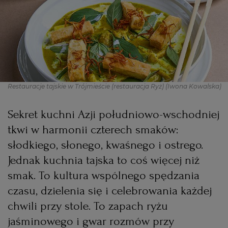
PODRÓŻE KULINARNE
DOMOWE PRZYJĘCIE
KUCHNIA CHIŃSKA
NASZE SERWISY
FIT PRZEPISY
NAPOJE
ZAKUPY
HISTORIE KULINARNE
SPRZĘT KUCHENNY
SERWISY LOKALNE
KUCHNIA TAJSKA
SAŁATKI
WEGE
GRILL
Restauracje tajskie w Trójmieście (restauracja Ryż)
(Iwona Kowalska)
FELIETONY KULINARNE
KUCHNIA GRECKA
WYBORCZA.PL
MAKARONY
BIAŁYSTOK
WEGAN
Sekret kuchni Azji południowo-wschodniej
KUCHNIA PORTUGALSKA
KSIĄŻKI KULINARNE
BIELSKO-BIAŁA
BEZ GLUTENU
MAGAZYNY
DRÓB
tkwi w harmonii czterech smaków:
słodkiego, słonego, kwaśnego i ostrego.
KUCHNIA FRANCUSKA
WYBORCZA CLASSIC
DUŻY FORMAT
SZEF KUCHNI
BYDGOSZCZ
MIĘSA
Jednak kuchnia tajska to coś więcej niż
smak. To kultura wspólnego spędzania
KUCHNIA AMERYKAŃSKA
WOLNA SOBOTA
WYBORCZA.BIZ
CZĘSTOCHOWA
RYBY
czasu, dzielenia się i celebrowania każdej
chwili przy stole. To zapach ryżu
WYSOKIE OBCASY
KUCHNIA POLSKA
ALE HISTORIA
PRZEKĄSKI
ELBLĄG
jaśminowego i gwar rozmów przy