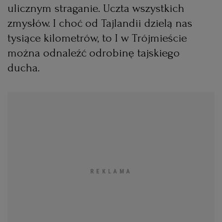
ulicznym straganie. Uczta wszystkich
KUCHNIA MEKSYKAŃSKA
DOMOWE PRZETWORY
WYBORCZA TV I VOD
BIQDATA
GLIWICE
zmysłów. I choć od Tajlandii dzielą nas
tysiące kilometrów, to I w Trójmieście
SOST, DIPY I INNE DODATKI
GORZÓW WIELKOPOLSKI
KUCHNIA INDYJSKA
TYLKO ZDROWIE
JUTRONAUCI
można odnaleźć odrobinę tajskiego
ducha.
KSIĄŻKI. MAGAZYN DO CZYTANIA
KUCHNIA HISZPAŃSKA
ARCHIWUM
KALISZ
KUCHNIA NIEMIECKA
NASZA EUROPA
INNE SERWISY
KATOWICE
SŁÓWKA. MAGAZYN O JĘZYKU
GAZETA.PL
KIELCE
KOSZALIN
TOK FM
SPORT.PL
KRAKÓW