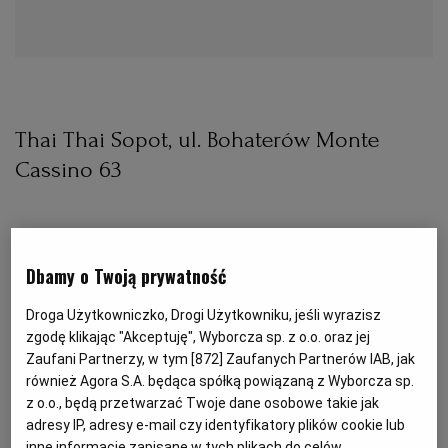
PUBLIO.PL
LUBLIN
KULTURALNYSKLEP.PL
ŁÓDŹ
OLSZTYN
DZIECKO
Thai Thai Sopot, ul. Bohaterów Monte
Cassino 63
ZDROWIE
OPOLE
POGODA
PŁOCK
Dbamy o Twoją prywatność
Restauracja istnieje od 2010 roku, a jej popularność
PODRÓŻE
POZNAŃ
Droga Użytkowniczko, Drogi Użytkowniku, jeśli wyrazisz
zgodę klikając "Akceptuję", Wyborcza sp. z o.o. oraz jej
sprawiła, że właściciele otworzyli trzy kolejne lokale:
Zaufani Partnerzy, w tym [
872
] Zaufanych Partnerów IAB, jak
w Gdańsku, Warszawie i Poznaniu. O to, aby w każdej
RADOM
WIDEO
również Agora S.A. będąca spółką powiązaną z Wyborcza sp.
z nich dania smakowały tak samo, dba Lee – wiecznie
z o.o., będą przetwarzać Twoje dane osobowe takie jak
uśmiechnięty szef kuchni pochodzący z miejscowości
adresy IP, adresy e-mail czy identyfikatory plików cookie lub
RYBNIK
FORUM
inne informacje zapisane w tych plikach do celów