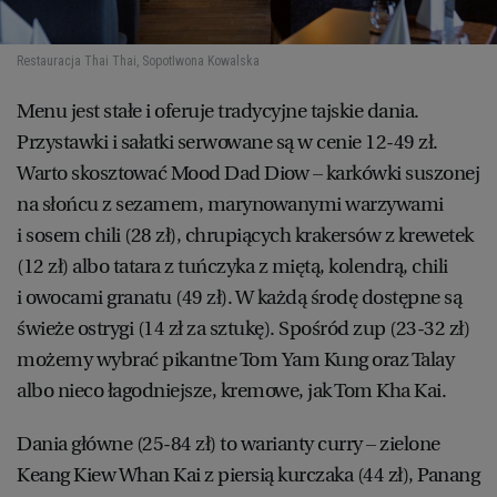
Restauracja Thai Thai, Sopot
Iwona Kowalska
Menu jest stałe i oferuje tradycyjne tajskie dania.
Przystawki i sałatki serwowane są w cenie 12-49 zł.
Warto skosztować Mood Dad Diow – karkówki suszonej
na słońcu z sezamem, marynowanymi warzywami
i sosem chili (28 zł), chrupiących krakersów z krewetek
(12 zł) albo tatara z tuńczyka z miętą, kolendrą, chili
i owocami granatu (49 zł). W każdą środę dostępne są
świeże ostrygi (14 zł za sztukę). Spośród zup (23-32 zł)
możemy wybrać pikantne Tom Yam Kung oraz Talay
albo nieco łagodniejsze, kremowe, jak Tom Kha Kai.
Dania główne (25-84 zł) to warianty curry – zielone
Keang Kiew Whan Kai z piersią kurczaka (44 zł), Panang