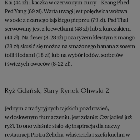
Kai (44 zł) i kaczka w czerwonym curry – Keang Phed
Ped Yang (69 zł). Warta uwagi jest polędwica wołowa
w sosie z czarnego tajskiego pieprzu (79 zł). Pad Thai
serwowany jest z krewetkami (48 zł) lub z kurczakiem
(44 zł). Na deser (8-28 zł) poza ryżem kleistym z mango
(28 zł) skusić się można na smażonego banana z sosem
toffi i lodami (18 zł) lub na wybór lodów, sorbetów
i świeżych owoców (8-22 zł).
Ryż Gdańsk, Stary Rynek Oliwski 2
Jednym z tradycyjnych tajskich pozdrowień,
w dosłownym tłumaczeniu, jest zdanie: Czy jadłeś już
ryż?. To ono właśnie stało się inspiracją dla nazwy
restauracji Piotra Żelicha, właściciela i szefa kuchni w