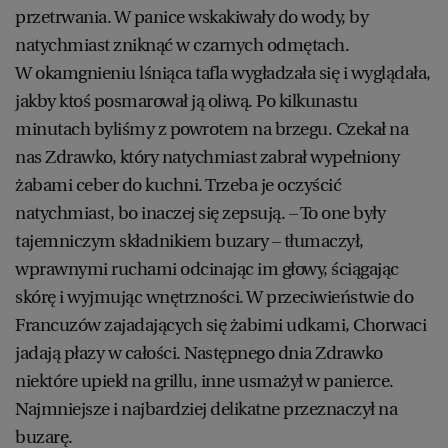
przetrwania. W panice wskakiwały do wody, by
natychmiast zniknąć w czarnych odmętach.
W okamgnieniu lśniąca tafla wygładzała się i wyglądała,
jakby ktoś posmarował ją oliwą. Po kilkunastu
minutach byliśmy z powrotem na brzegu. Czekał na
nas Zdrawko, który natychmiast zabrał wypełniony
żabami ceber do kuchni. Trzeba je oczyścić
natychmiast, bo inaczej się zepsują. – To one były
tajemniczym składnikiem buzary – tłumaczył,
wprawnymi ruchami odcinając im głowy, ściągając
skórę i wyjmując wnętrzności. W przeciwieństwie do
Francuzów zajadających się żabimi udkami, Chorwaci
jadają płazy w całości. Następnego dnia Zdrawko
niektóre upiekł na grillu, inne usmażył w panierce.
Najmniejsze i najbardziej delikatne przeznaczył na
buzarę.