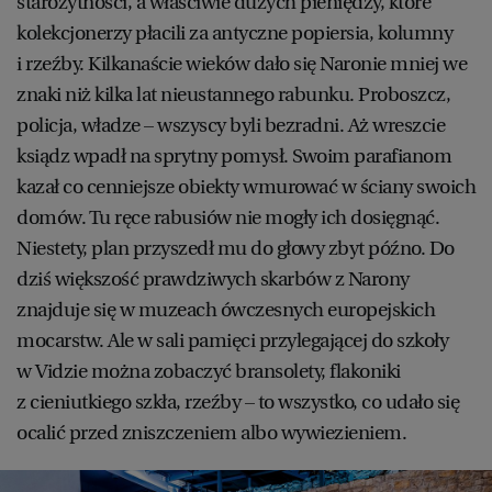
starożytności, a właściwie dużych pieniędzy, które
kolekcjonerzy płacili za antyczne popiersia, kolumny
i rzeźby. Kilkanaście wieków dało się Naronie mniej we
znaki niż kilka lat nieustannego rabunku. Proboszcz,
policja, władze – wszyscy byli bezradni. Aż wreszcie
ksiądz wpadł na sprytny pomysł. Swoim parafianom
kazał co cenniejsze obiekty wmurować w ściany swoich
domów. Tu ręce rabusiów nie mogły ich dosięgnąć.
Niestety, plan przyszedł mu do głowy zbyt późno. Do
dziś większość prawdziwych skarbów z Narony
znajduje się w muzeach ówczesnych europejskich
mocarstw. Ale w sali pamięci przylegającej do szkoły
w Vidzie można zobaczyć bransolety, flakoniki
z cieniutkiego szkła, rzeźby – to wszystko, co udało się
ocalić przed zniszczeniem albo wywiezieniem.