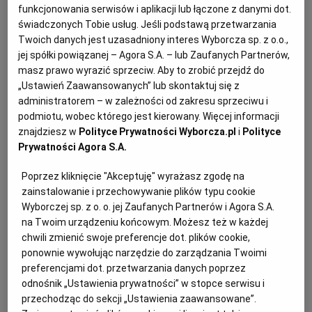
Dno jeziora Kuti usłane jest ruinami rzymskiego
funkcjonowania serwisów i aplikacji lub łączone z danymi dot.
świadczonych Tobie usług. Jeśli podstawą przetwarzania
miasta. Nikt nie zbadał dokładnie nawet głębokości
RZESZÓW
Twoich danych jest uzasadniony interes Wyborcza sp. z o.o.,
jeziora, a co dopiero znajdujących się pod wodą
jej spółki powiązanej – Agora S.A. – lub Zaufanych Partnerów,
zabytków. Koszty wykopalisk są gigantyczne.
masz prawo wyrazić sprzeciw. Aby to zrobić przejdź do
SOSNOWIEC
Należałoby osuszyć część mokradeł, zniszczyć ich
„Ustawień Zaawansowanych” lub skontaktuj się z
administratorem – w zależności od zakresu sprzeciwu i
unikatowy ekosystem. Dlatego pewnie jeszcze długo
podmiotu, wobec którego jest kierowany. Więcej informacji
SZCZECIN
delta Neretwy zostanie krainą zielonej rzeki
znajdziesz w
Polityce Prywatności Wyborcza.pl
i
Polityce
i zaginionych miast, których zabytki chciałam poznać.
Prywatności Agora S.A.
TORUŃ
Na razie jednak zauroczył mnie gulasz. Zdrawko mówił
Poprzez kliknięcie "Akceptuję" wyrażasz zgodę na
o nim brujet albo buzara i obiecał, że pokaże mi, jak go
zainstalowanie i przechowywanie plików typu cookie
ugotować. Ale dopiero nazajutrz, kiedy jego brat Jozo
TRÓJMIASTO
Wyborczej sp. z o. o. jej Zaufanych Partnerów i Agora S.A.
przywiezie niezbędne składniki. Trochę mu
na Twoim urządzeniu końcowym. Możesz też w każdej
chwili zmienić swoje preferencje dot. plików cookie,
współczułam, bo czekało go lawirowanie między
WAŁBRZYCH
ponownie wywołując narzędzie do zarządzania Twoimi
mieliznami ciężką, płaskodenną łodzią, zwaną lada,
preferencjami dot. przetwarzania danych poprzez
przeciskanie się wąskimi przesmykami wody
odnośnik „Ustawienia prywatności” w stopce serwisu i
WARSZAWA
przechodząc do sekcji „Ustawienia zaawansowane”.
i uważanie na podwodne kamienie w długiej drodze do