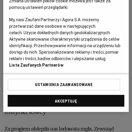
Zmiana ustawień plików cookie możliwa jest także za
brzegu. – Taką łodzią płynąłem do ślubu, a kiedyś
pomocą ustawień przeglądarki.
WROCŁAW
podobną mama mnie wiozła do chrztu. Używam jej
codziennie, kiedy płynę na pole. Tu nie dotrzesz
My, nasi Zaufani Partnerzy i Agora S.A. możemy
ZAKOPANE
przetwarzać dane osobowe w następujących
samochodem ani motorówką, a jednak nie
celach:
Użycie dokładnych danych geolokalizacyjnych.
zamieniłbym tego miejsca na żadne inne – zdawało się,
Aktywne skanowanie charakterystyki urządzenia do celów
ZIELONA GÓRA
że Jozo o jeziorze i jego tajemnicach może rozprawiać
identyfikacji. Przechowywanie informacji na urządzeniu lub
dostęp do nich. Spersonalizowane reklamy i treści, pomiar
bez końca. A jednak w najmniej spodziewanym
reklam i treści, badnie odbiorców i ulepszanie usług.
momencie wstał i zarzucił ciepłą kurtkę. – Idę po te
Lista Zaufanych Partnerów
sprawunki dla Zdrawko – powiedział z uśmiechem. A ja
podreptałam za nim, bo intrygowało mnie, dokąd też
USTAWIENIA ZAAWANSOWANE
wypuszcza się w środku nocy.
AKCEPTUJĘ
Instynkt łowcy
Za progiem oblepiła nas lodowata mgła. Zewsząd