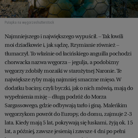
Pułapka na węgorze
shutterstock
Najmniejszego i największego wypuścił. – Tak łowili
moi dziadkowie i, jak sądzę, Rzymianie również –
tłumaczył. To właśnie od łacińskiego anguilla pochodzi
chorwacka nazwa węgorza – jegulja, a podobizny
węgorzy zdobiły mozaiki w starożytnej Naronie. Te
największe ryby mają najmniej smaczne mięso. W
dodatku baciny, czyli byczki, jak o nich mówią, mają do
wypełnienia misję – długą podróż do Morza
Sargassowego, gdzie odbywają tarło i giną. Maleńkim
węgorzykom powrót do Europy, do domu, zajmuje 2-3
lata. Kiedy mają 5 lat, pokrywają się łuskami, żyją ok. 15
lat, a później, zawsze jesienią i zawsze 4 dni po pełni