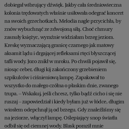
dobiegał wibrujący dźwięk. Jakby cała średniowieczna
kolonia trędowatych właśnie usiłowała odegrać koncert
na swoich grzechotkach. Melodia nagle przycichła, by
znów wybuchnąć ze zdwojoną siłą. Choć chmury
zasnuły księżyc, wyraźnie widziałam brzeg jeziora.
Kreskę wyznaczającą granicę czarnego jak matowy
aksamit lądu i drgającej refleksami rtęci błyszczącej
tafli wody. Jozo znikł w mroku. Po chwili pojawił się,
niosąc ceber, długi kij zakończony grzebieniem
szpikulców i ciśnieniową lampę. Zapakował to
wszystko do małego czółna o płaskim dnie, zwanego
trupa. – Wskakuj, jeśli chcesz, tylko bądź cicho i się nie
ruszaj – zapowiedział i kiedy byłam już w łódce, długim
wiosłem odepchnął ją od brzegu. Gdy znaleźliśmy się
na jeziorze, włączył lampę. Oślepiający snop światła
odbił się od ciemnej wody. Blask poraził mnie