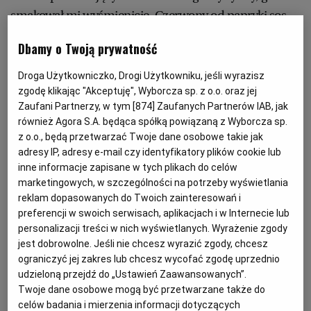
PUBLIO.PL
LUBLIN
smakował mi wyśmienicie. Czerwony od papryki sos
lśnił złotymi refleksami zachodzącego słońca
Dbamy o Twoją prywatność
KULTURALNYSKLEP.PL
ŁÓDŹ
zastygłymi w okrągłych oczkach tłuszczu. Ciężki,
wyraźny smak węgorza pełzał nisko, a nad nim unosił
Droga Użytkowniczko, Drogi Użytkowniku, jeśli wyrazisz
OLSZTYN
DZIECKO
się gorący oddech ostrej papryki. I jeszcze coś, czego
zgodę klikając "Akceptuję", Wyborcza sp. z o.o. oraz jej
Zaufani Partnerzy, w tym [
874
] Zaufanych Partnerów IAB, jak
zidentyfikować nie potrafiłam – małe kawałki bardziej
również Agora S.A. będąca spółką powiązaną z Wyborcza sp.
zwięzłe niż ryba, lekkie jak lustrzana tafla wody,
ZDROWIE
OPOLE
z o.o., będą przetwarzać Twoje dane osobowe takie jak
nadające potrawie tajemniczy kształt. Przywodziły mi
adresy IP, adresy e-mail czy identyfikatory plików cookie lub
inne informacje zapisane w tych plikach do celów
one na myśl przesuwające się pod dnem naszej łodzi
POGODA
PŁOCK
marketingowych, w szczególności na potrzeby wyświetlania
ciemne ryby wielkości dłoni i wirujące wśród nich jak
reklam dopasowanych do Twoich zainteresowań i
konfetti ławice małych rybek. Pod nimi, w idealnie
preferencji w swoich serwisach, aplikacjach i w Internecie lub
PODRÓŻE
POZNAŃ
przejrzystej wodzie, widziałam kamienną posadzkę
personalizacji treści w nich wyświetlanych. Wyrażenie zgody
jest dobrowolne. Jeśli nie chcesz wyrazić zgody, chcesz
i głazy wyznaczające szlak dawnej rzymskiej drogi,
ograniczyć jej zakres lub chcesz wycofać zgodę uprzednio
RADOM
WIDEO
która prawdopodobnie łączyła starożytną Naronę
udzieloną przejdź do „Ustawień Zaawansowanych”.
z przygraniczną strażnicą.
Twoje dane osobowe mogą być przetwarzane także do
RYBNIK
FORUM
celów badania i mierzenia informacji dotyczących