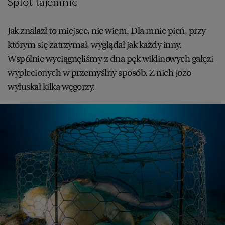
Splot tajemnic
Jak znalazł to miejsce, nie wiem. Dla mnie pień, przy
którym się zatrzymał, wyglądał jak każdy inny.
Wspólnie wyciągnęliśmy z dna pęk wiklinowych gałęzi
wyplecionych w przemyślny sposób. Z nich Jozo
wyłuskał kilka węgorzy.