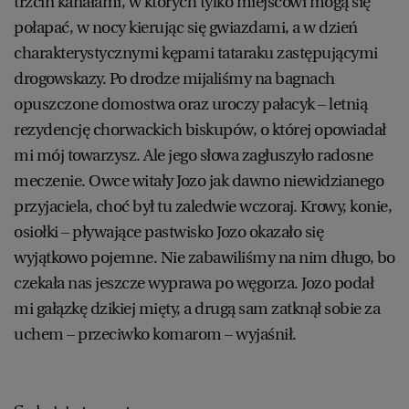
trzcin kanałami, w których tylko miejscowi mogą się
połapać, w nocy kierując się gwiazdami, a w dzień
charakterystycznymi kępami tataraku zastępującymi
drogowskazy. Po drodze mijaliśmy na bagnach
opuszczone domostwa oraz uroczy pałacyk – letnią
rezydencję chorwackich biskupów, o której opowiadał
mi mój towarzysz. Ale jego słowa zagłuszyło radosne
meczenie. Owce witały Jozo jak dawno niewidzianego
przyjaciela, choć był tu zaledwie wczoraj. Krowy, konie,
osiołki – pływające pastwisko Jozo okazało się
wyjątkowo pojemne. Nie zabawiliśmy na nim długo, bo
czekała nas jeszcze wyprawa po węgorza. Jozo podał
mi gałązkę dzikiej mięty, a drugą sam zatknął sobie za
uchem – przeciwko komarom – wyjaśnił.