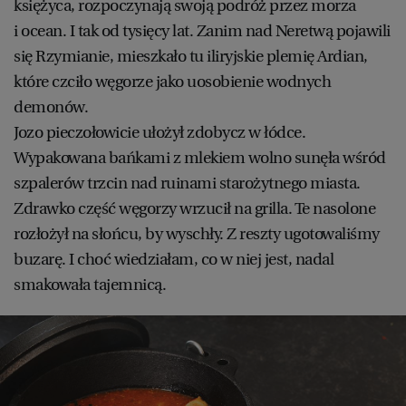
księżyca, rozpoczynają swoją podróż przez morza
i ocean. I tak od tysięcy lat. Zanim nad Neretwą pojawili
się Rzymianie, mieszkało tu iliryjskie plemię Ardian,
które czciło węgorze jako uosobienie wodnych
demonów.
Jozo pieczołowicie ułożył zdobycz w łódce.
Wypakowana bańkami z mlekiem wolno sunęła wśród
szpalerów trzcin nad ruinami starożytnego miasta.
Zdrawko część węgorzy wrzucił na grilla. Te nasolone
rozłożył na słońcu, by wyschły. Z reszty ugotowaliśmy
buzarę. I choć wiedziałam, co w niej jest, nadal
smakowała tajemnicą.