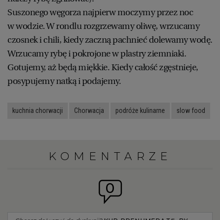
Suszonego węgorza najpierw moczymy przez noc
w wodzie. W rondlu rozgrzewamy oliwę, wrzucamy
czosnek i chili, kiedy zaczną pachnieć dolewamy wodę.
Wrzucamy rybę i pokrojone w plastry ziemniaki.
Gotujemy, aż będą miękkie. Kiedy całość zgęstnieje,
posypujemy natką i podajemy.
kuchnia chorwacji
Chorwacja
podróże kulinarne
slow food
KOMENTARZE
0