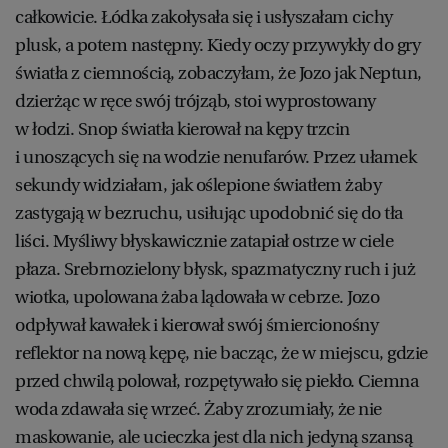
całkowicie. Łódka zakołysała się i usłyszałam cichy
plusk, a potem następny. Kiedy oczy przywykły do gry
światła z ciemnością, zobaczyłam, że Jozo jak Neptun,
dzierżąc w ręce swój trójząb, stoi wyprostowany
w łodzi. Snop światła kierował na kępy trzcin
i unoszących się na wodzie nenufarów. Przez ułamek
sekundy widziałam, jak oślepione światłem żaby
zastygają w bezruchu, usiłując upodobnić się do tła
liści. Myśliwy błyskawicznie zatapiał ostrze w ciele
płaza. Srebrnozielony błysk, spazmatyczny ruch i już
wiotka, upolowana żaba lądowała w cebrze. Jozo
odpływał kawałek i kierował swój śmiercionośny
reflektor na nową kępę, nie bacząc, że w miejscu, gdzie
przed chwilą polował, rozpętywało się piekło. Ciemna
woda zdawała się wrzeć. Żaby zrozumiały, że nie
maskowanie, ale ucieczka jest dla nich jedyną szansą