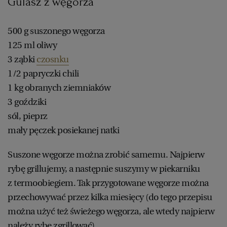
Gulasz z węgorza
500 g suszonego węgorza
125 ml oliwy
3 ząbki
czosnku
1/2 papryczki chili
1 kg obranych ziemniaków
3 goździki
sól, pieprz
mały pęczek posiekanej natki
Suszone węgorze można zrobić samemu. Najpierw
rybę grillujemy, a następnie suszymy w piekarniku
z termoobiegiem. Tak przygotowane węgorze można
przechowywać przez kilka miesięcy (do tego przepisu
można użyć też świeżego węgorza, ale wtedy najpierw
należy rybę zgrillować).