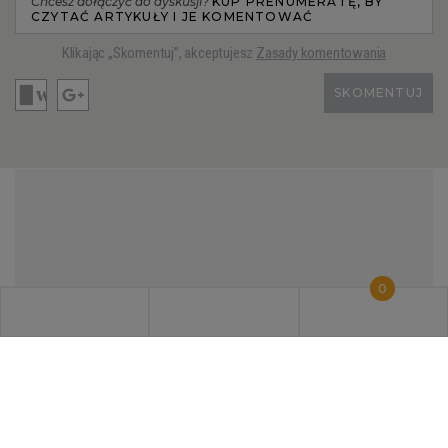
Chcesz dołączyć do dyskusji?
KUP PRENUMERATĘ, BY
CZYTAĆ ARTYKUŁY I JE KOMENTOWAĆ
Klikając „Skomentuj”, akceptujesz
Zasady komentowania
SKOMENTUJ
0