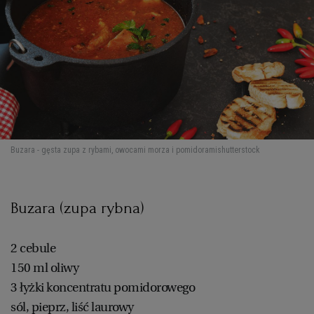
Buzara - gęsta zupa z rybami, owocami morza i pomidorami
shutterstock
Buzara (zupa rybna)
2 cebule
150 ml oliwy
3 łyżki koncentratu pomidorowego
sól, pieprz, liść laurowy