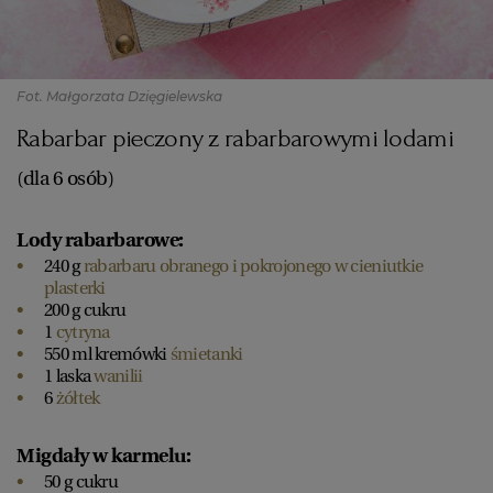
Fot. Małgorzata Dzięgielewska
Rabarbar pieczony z rabarbarowymi lodami
(dla 6 osób)
Lody rabarbarowe:
240 g
rabarbaru obranego i pokrojonego w cieniutkie
plasterki
200 g cukru
1
cytryna
550 ml kremówki
śmietanki
1 laska
wanilii
6
żółtek
Migdały w karmelu:
50 g cukru