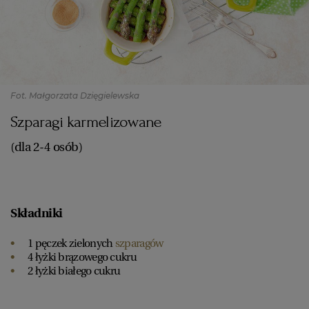
Fot. Małgorzata Dzięgielewska
Szparagi karmelizowane
(dla 2-4 osób)
Składniki
1 pęczek zielonych
szparagów
4 łyżki brązowego cukru
2 łyżki białego cukru