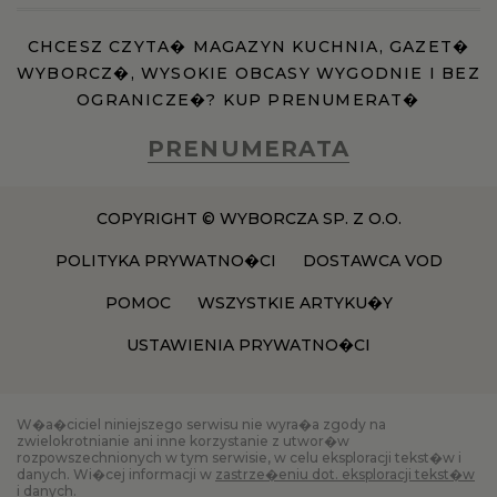
CHCESZ CZYTA� MAGAZYN KUCHNIA, GAZET�
WYBORCZ�, WYSOKIE OBCASY WYGODNIE I BEZ
OGRANICZE�? KUP PRENUMERAT�
PRENUMERATA
COPYRIGHT © WYBORCZA SP. Z O.O.
POLITYKA PRYWATNO�CI
DOSTAWCA VOD
POMOC
WSZYSTKIE ARTYKU�Y
USTAWIENIA PRYWATNO�CI
W�a�ciciel niniejszego serwisu nie wyra�a zgody na
zwielokrotnianie ani inne korzystanie z utwor�w
rozpowszechnionych w tym serwisie, w celu eksploracji tekst�w i
danych. Wi�cej informacji w
zastrze�eniu dot. eksploracji tekst�w
i danych
.