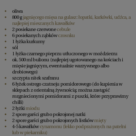
oliwa
800 g
jagnięcego mięsa na gulasz: łopatki, karkówki, udźca, a
najlepiej mieszanych kawałków
2 posiekane czerwone
cebule
6 posiekanych ząbków
czosnku
1 łyżka kurkumy
sól
1 łyżka czarnego pieprzu utłuczonego w moździerzu
ok. 500 ml bulionu (najlepiej ugotowanego na kościach i
mięsie jagnięcym, ewentualnie warzywnego albo
drobiowego)
szczypta nitek szafranu
6 łyżek ostrego czatneju pomidorowego (do kupienia w
sklepach z orientalną żywnością; można zastąpić
rozgniecionymi pomidorami z puszki, które przyprawimy
chilli)
2 łyżki
miodu
2 spore garści grubo pokrojonej natki
2 spore garści grubo pokrojonych listków
mięty
4-5 kawałków
cynamonu (lekko podprażonych na patelni
lub w piekarniku)