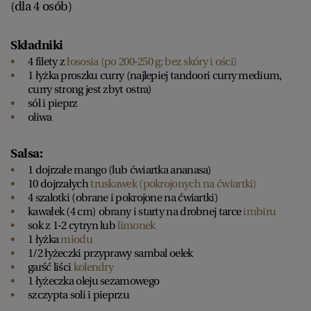
(dla 4 osób)
Składniki
4 filety z
łososia (po 200-250 g; bez skóry i ości)
1 łyżka proszku curry (najlepiej tandoori curry medium,
curry strong jest zbyt ostra)
sól i pieprz
oliwa
Salsa:
1 dojrzałe mango (lub ćwiartka ananasa)
10 dojrzałych
truskawek (pokrojonych na ćwiartki)
4 szalotki (obrane i pokrojone na ćwiartki)
kawałek (4 cm) obrany i starty na drobnej tarce
imbiru
sok z 1-2 cytryn lub
limonek
1 łyżka
miodu
1/2 łyżeczki przyprawy sambal oelek
garść liści
kolendry
1 łyżeczka oleju sezamowego
szczypta soli i pieprzu