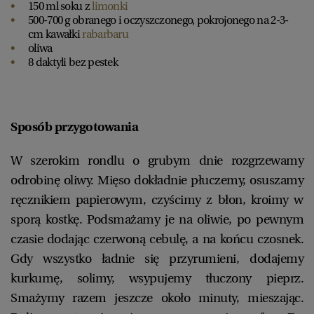
150 ml soku z
limonki
500-700 g obranego i oczyszczonego, pokrojonego na 2-3-
cm kawałki
rabarbaru
oliwa
8 daktyli bez pestek
Sposób przygotowania
W szerokim rondlu o grubym dnie rozgrzewamy
odrobinę oliwy. Mięso dokładnie płuczemy, osuszamy
ręcznikiem papierowym, czyścimy z błon, kroimy w
sporą kostkę. Podsmażamy je na oliwie, po pewnym
czasie dodając czerwoną cebulę, a na końcu czosnek.
Gdy wszystko ładnie się przyrumieni, dodajemy
kurkumę, solimy, wsypujemy tłuczony pieprz.
Smażymy razem jeszcze około minuty, mieszając.