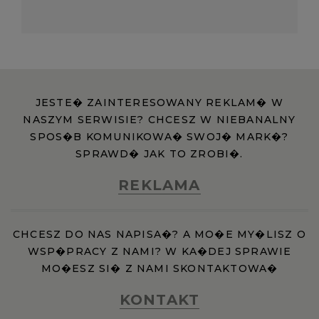
JESTE� ZAINTERESOWANY REKLAM� W
NASZYM SERWISIE? CHCESZ W NIEBANALNY
SPOS�B KOMUNIKOWA� SWOJ� MARK�?
SPRAWD� JAK TO ZROBI�.
REKLAMA
CHCESZ DO NAS NAPISA�? A MO�E MY�LISZ O
WSP�PRACY Z NAMI? W KA�DEJ SPRAWIE
MO�ESZ SI� Z NAMI SKONTAKTOWA�
KONTAKT