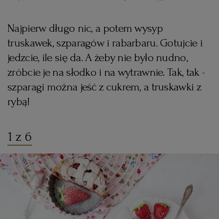
KUCHNIA MEKSYKAŃSKA
DOMOWE PRZETWORY
WYBORCZA TV I VOD
BIQDATA
GLIWICE
Najpierw długo nic, a potem wysyp
truskawek, szparagów i rabarbaru. Gotujcie i
SOST, DIPY I INNE DODATKI
GORZÓW WIELKOPOLSKI
KUCHNIA INDYJSKA
TYLKO ZDROWIE
JUTRONAUCI
jedzcie, ile się da. A żeby nie było nudno,
zróbcie je na słodko i na wytrawnie. Tak, tak -
KSIĄŻKI. MAGAZYN DO CZYTANIA
KUCHNIA HISZPAŃSKA
ARCHIWUM
KALISZ
szparagi można jeść z cukrem, a truskawki z
rybą!
KUCHNIA NIEMIECKA
NASZA EUROPA
INNE SERWISY
KATOWICE
1 z 6
SŁÓWKA. MAGAZYN O JĘZYKU
GAZETA.PL
KIELCE
KOSZALIN
TOK FM
SPORT.PL
KRAKÓW