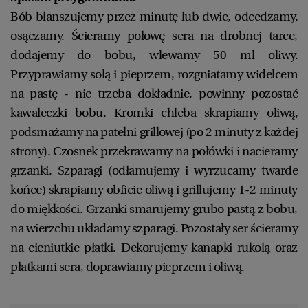
Bób blanszujemy przez minutę lub dwie, odcedzamy,
osączamy. Ścieramy połowę sera na drobnej tarce,
dodajemy do bobu, wlewamy 50 ml oliwy.
Przyprawiamy solą i pieprzem, rozgniatamy widelcem
na pastę - nie trzeba dokładnie, powinny pozostać
kawałeczki bobu. Kromki chleba skrapiamy oliwą,
podsmażamy na patelni grillowej (po 2 minuty z każdej
strony). Czosnek przekrawamy na połówki i nacieramy
grzanki. Szparagi (odłamujemy i wyrzucamy twarde
końce) skrapiamy obficie oliwą i grillujemy 1-2 minuty
do miękkości. Grzanki smarujemy grubo pastą z bobu,
na wierzchu układamy szparagi. Pozostały ser ścieramy
na cieniutkie płatki. Dekorujemy kanapki rukolą oraz
płatkami sera, doprawiamy pieprzem i oliwą.