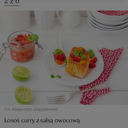
2 z 6
Fot. Małgorzata Dzięgielewska
Łosoś curry z salsą owocową