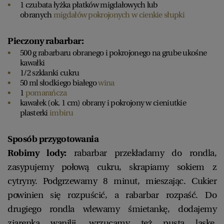
1 czubata łyżka płatków migdałowych lub
obranych
migdałów pokrojonych w cienkie słupki
Pieczony rabarbar:
500 g rabarbaru obranego i pokrojonego na grube ukośne
kawałki
1/2 szklanki cukru
50 ml słodkiego białego
wina
1
pomarańcza
kawałek (ok. 1 cm) obrany i pokrojony w cieniutkie
plasterki
imbiru
Sposób przygotowania
Robimy lody:
rabarbar przekładamy do rondla,
zasypujemy połową cukru, skrapiamy sokiem z
cytryny. Podgrzewamy 8 minut, mieszając. Cukier
powinien się rozpuścić, a rabarbar rozpaść. Do
drugiego rondla wlewamy śmietankę, dodajemy
ziarenka wanilii, wrzucamy też pustą laskę.