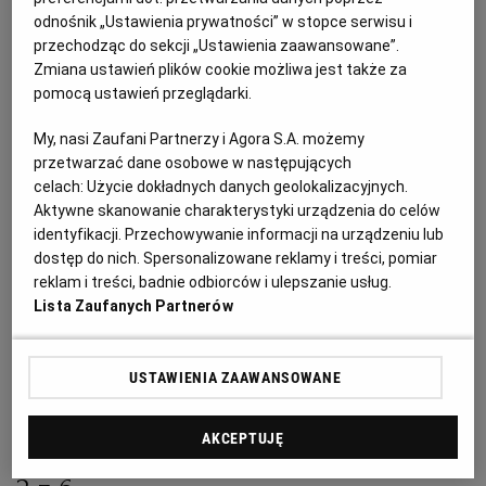
Wkładamy na 30 minut do lodówki. Resztę ciasta
odnośnik „Ustawienia prywatności” w stopce serwisu i
rozwałkowujemy, kroimy w centymetrowe paski,
przechodząc do sekcji „Ustawienia zaawansowane”.
Zmiana ustawień plików cookie możliwa jest także za
układamy je na blasze wyściełanej pergaminem i
pomocą ustawień przeglądarki.
również wkładamy do lodówki. Rozgrzewamy
piekarnik do 180°C. Przygotowujemy truskawki:
My, nasi Zaufani Partnerzy i Agora S.A. możemy
przetwarzać dane osobowe w następujących
mieszamy je z cukrem, mąką, skórką i sokiem z
celach:
Użycie dokładnych danych geolokalizacyjnych.
pomarańczy, konfiturą oraz wanilią. Owoce
Aktywne skanowanie charakterystyki urządzenia do celów
równomiernie rozkładamy na schłodzonym cieście. Na
identyfikacji. Przechowywanie informacji na urządzeniu lub
wierzchu układamy kratkę z pasków ciasta, smarujemy
dostęp do nich. Spersonalizowane reklamy i treści, pomiar
reklam i treści, badnie odbiorców i ulepszanie usług.
roztrzepanym jajkiem, pieczemy 30-35 minut. Po
Lista Zaufanych Partnerów
wyjęciu z piekarnika pozostawiamy ciastka w formie na
pół godziny, dopiero potem ostrożnie wyjmujemy.
USTAWIENIA ZAAWANSOWANE
Posypujemy cukrem pudrem, dekorujemy całymi
truskawkami, podajemy z kwaśną śmietaną.
AKCEPTUJĘ