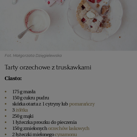
PUBLIO.PL
LUBLIN
KULTURALNYSKLEP.PL
ŁÓDŹ
OLSZTYN
DZIECKO
Fot. Małgorzata Dzięgielewska
ZDROWIE
OPOLE
Tarty orzechowe z truskawkami
POGODA
PŁOCK
Ciasto:
175 g masła
PODRÓŻE
POZNAŃ
150 g cukru pudru
skórka otarta z 1 cytryny lub
pomarańczy
3
żółtka
RADOM
WIDEO
250 g mąki
1 łyżeczka proszku do pieczenia
150 g zmielonych
orzechów laskowych
RYBNIK
FORUM
2 łyżeczki mielonego
cynamonu