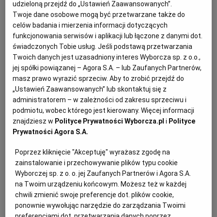
udzieloną przejdź do „Ustawień Zaawansowanych”.
gęsta kwaśna
śmietana
WROCŁAW
Twoje dane osobowe mogą być przetwarzane także do
celów badania i mierzenia informacji dotyczących
funkcjonowania serwisów i aplikacji lub łączone z danymi dot.
ZAKOPANE
świadczonych Tobie usług. Jeśli podstawą przetwarzania
Sposób przygotowania
Twoich danych jest uzasadniony interes Wyborcza sp. z o.o.,
jej spółki powiązanej – Agora S.A. – lub Zaufanych Partnerów,
ZIELONA GÓRA
Robimy ciasto: ucieramy masło z cukrem i skórką z
masz prawo wyrazić sprzeciw. Aby to zrobić przejdź do
cytryny (lub pomarańczy). Kiedy powstanie jasna
„Ustawień Zaawansowanych” lub skontaktuj się z
administratorem – w zależności od zakresu sprzeciwu i
puszysta masa, kolejno dodajemy żółtka, ucierając.
podmiotu, wobec którego jest kierowany. Więcej informacji
Wsypujemy mąkę z proszkiem do pieczenia, orzechy i
znajdziesz w
Polityce Prywatności Wyborcza.pl
i
Polityce
przyprawy. Mieszamy mikserem na niskich obrotach,
Prywatności Agora S.A.
tylko tak długo, aby wszystko się połączyło. Lepimy z
Poprzez kliknięcie "Akceptuję" wyrażasz zgodę na
ciasta kulę, zawijamy w folię i wkładamy do lodówki na
zainstalowanie i przechowywanie plików typu cookie
2 godziny. Ciasto dzielimy na pięć równych części.
Wyborczej sp. z o. o. jej Zaufanych Partnerów i Agora S.A.
Cztery z nich rozwałkowujemy do średnicy 15 cm i
na Twoim urządzeniu końcowym. Możesz też w każdej
chwili zmienić swoje preferencje dot. plików cookie,
wykładamy ciastem foremki o takiej samej średnicy
ponownie wywołując narzędzie do zarządzania Twoimi
(jeśli ciasto się kruszy, wyklejamy nim foremki).
preferencjami dot. przetwarzania danych poprzez