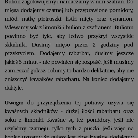
Bulion zagotowujemy i namaczamy w nim szafran. Do
mięsa dodajemy czatnej lub przyprawione pomidory,
miód, natkę pietruszki, listki mięty oraz cynamon.
Wlewamy sok z limonki i bulion z szafranem. Bulionu
powinno być tyle, aby ledwo przykrył wszystkie
składniki. Dusimy mięso przez 2 godziny pod
przykryciem. Dodajemy rabarbar, dusimy jeszcze
jakieś 5 minut - nie powinien się rozpaść. Jeśli musimy
zamieszać gulasz, robimy to bardzo delikatnie, aby nie
zniszczyć kawałków rabarbaru. Na koniec dodajemy
daktyle.
Uwaga:
do przyrządzenia tej potrawy używa się
kwaśnych składników - dużej ilości rabarbaru oraz
soku z limonki. Kwaśne są też pomidory, jeśli nie
użyliśmy czatneju, tylko tych z puszki. Jeśli więc na
koniec uznamy, że gulasz jest zbyt kwaśny, dodajemy