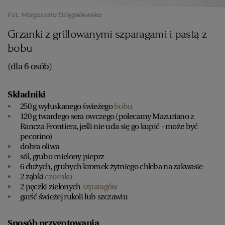
Fot. Małgorzata Dzięgielewska
Grzanki z grillowanymi szparagami i pastą z
bobu
(dla 6 osób)
Składniki
250 g wyłuskanego świeżego
bobu
120 g twardego sera owczego (polecamy Mazuriano z
Rancza Frontiera, jeśli nie uda się go kupić - może być
pecorino)
dobra oliwa
sól, grubo mielony pieprz
6 dużych, grubych kromek żytniego chleba na zakwasie
2 ząbki
czosnku
2 pęczki zielonych
szparagów
garść świeżej rukoli lub szczawiu
Sposób przygotowania