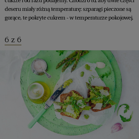
cukrze i od razu podajemy. Chodzi o to, aby dwie części
deseru miały różną temperaturę: szparagi pieczone są
gorące, te pokryte cukrem - w temperaturze pokojowej.
6 z 6