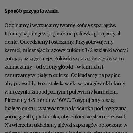
Sposób przygotowania
Odcinamy i wyrzucamy twarde końce szparagów.
Kroimy szparagi w poprzek na połówki, gotujemy al
dente. Odcedzamy i osączamy. Przygotowujemy
karmel, mieszając brązowy cukier z 1/2 szklanki wody i
gotując, aż zgęstnieje. Połówki szparagów z główkami
zamaczamy - od strony główki - w karmelu i
zanurzamy w białym cukrze. Odkładamy na papier,
aby przeschły. Pozostałe kawałki szparagów układamy
w naczyniu żaroodpornym i polewamy karmelem.
Pieczemy 4-5 minut w 160°C. Posypujemy resztą
białego cukru i wstawiamy na króciutko pod rozgrzaną
górną grzałkę piekarnika, aby cukier się skarmelizował.
Na wierzchu układamy główki szparagów obtoczone w