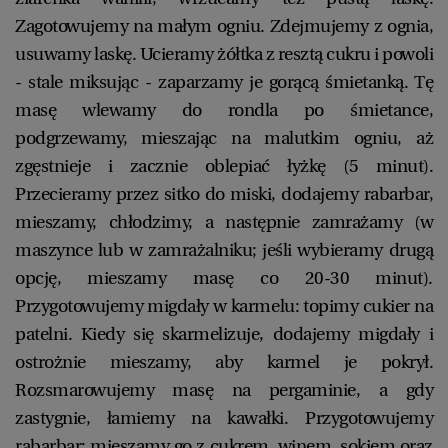
Zagotowujemy na małym ogniu. Zdejmujemy z ognia,
usuwamy laskę. Ucieramy żółtka z resztą cukru i powoli
- stale miksując - zaparzamy je gorącą śmietanką. Tę
masę wlewamy do rondla po śmietance,
podgrzewamy, mieszając na malutkim ogniu, aż
zgęstnieje i zacznie oblepiać łyżkę (5 minut).
Przecieramy przez sitko do miski, dodajemy rabarbar,
mieszamy, chłodzimy, a następnie zamrażamy (w
maszynce lub w zamrażalniku; jeśli wybieramy drugą
opcję, mieszamy masę co 20-30 minut).
Przygotowujemy migdały w karmelu: topimy cukier na
patelni. Kiedy się skarmelizuje, dodajemy migdały i
ostrożnie mieszamy, aby karmel je pokrył.
Rozsmarowujemy masę na pergaminie, a gdy
zastygnie, łamiemy na kawałki. Przygotowujemy
rabarbar: mieszamy go z cukrem, winem, sokiem oraz