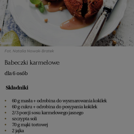
Fot. Natalia Nowak-Bratek
Babeczki karmelowe
dla 6 osób
Składniki
60 g masła + odrobina do wysmarowania kokilek
60 g cukru + odrobina do posypania kokilek
2/3 porcji sosu karmelowego jasnego
szczypta soli
70 g mąki tortowej
2 jajka