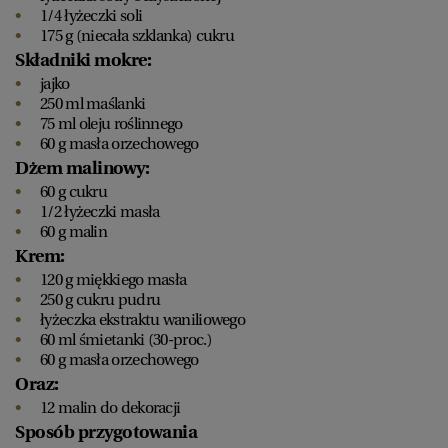
1/4 łyżeczki soli
175 g (niecała szklanka) cukru
Składniki mokre:
jajko
250 ml maślanki
75 ml oleju roślinnego
60 g masła orzechowego
Dżem malinowy:
60 g cukru
1/2 łyżeczki masła
60 g malin
Krem:
120 g miękkiego masła
250 g cukru pudru
łyżeczka ekstraktu waniliowego
60 ml śmietanki (30-proc.)
60 g masła orzechowego
Oraz:
12 malin do dekoracji
Sposób przygotowania