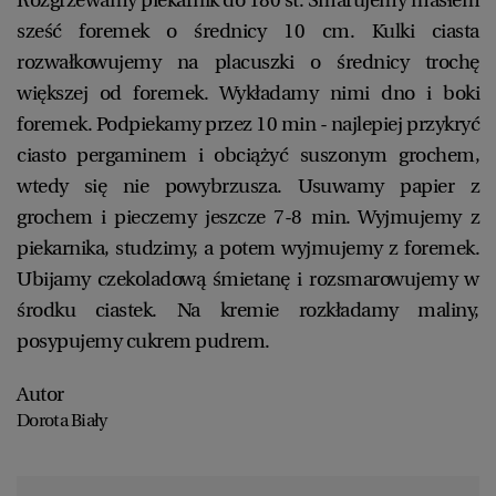
Rozgrzewamy piekarnik do 180 st. Smarujemy masłem
sześć foremek o średnicy 10 cm. Kulki ciasta
rozwałkowujemy na placuszki o średnicy trochę
większej od foremek. Wykładamy nimi dno i boki
foremek. Podpiekamy przez 10 min - najlepiej przykryć
ciasto pergaminem i obciążyć suszonym grochem,
wtedy się nie powybrzusza. Usuwamy papier z
grochem i pieczemy jeszcze 7-8 min. Wyjmujemy z
piekarnika, studzimy, a potem wyjmujemy z foremek.
Ubijamy czekoladową śmietanę i rozsmarowujemy w
środku ciastek. Na kremie rozkładamy maliny,
posypujemy cukrem pudrem.
Autor
Dorota Biały