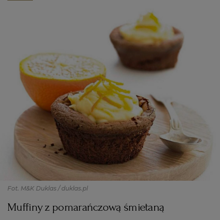
Fot. M&K Duklas / duklas.pl
Muffiny z pomarańczową śmietaną