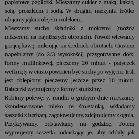
papierowe papilotki. Mieszamy cukier z mąką, kakao,
solą, proszkiem i sodą. W drugim naczyniu krótko
ubijamy jajka z olejem i mlekiem.
Mieszamy suche składniki z mokrymi (można
mikserem na najniższych obrotach). Powoli wlewamy
gorącą kawę, miksując na średnich obrotach. Ciastem
napełniamy (do 2/3 wysokości) przygotowane dołki
formy muffinkowej, pieczemy 20 minut - patyczek
wetknięty w ciasto powinien być suchy po wyjęciu. Jeśli
jest oblepiony, pieczemy jeszcze przez 10 minut.
Babeczki wyjmujemy z formy i studzimy.
Robimy polewę: w rondlu o grubym dnie mieszamy
skondensowane mleko ze śmietanką, wkładamy
saszetki z herbatą, zagotowujemy, zdejmujemy z ognia.
Przykrywamy, odstawiamy na godzinę. Potem
wyjmujemy saszetki (odciskając je, aby oddały jak