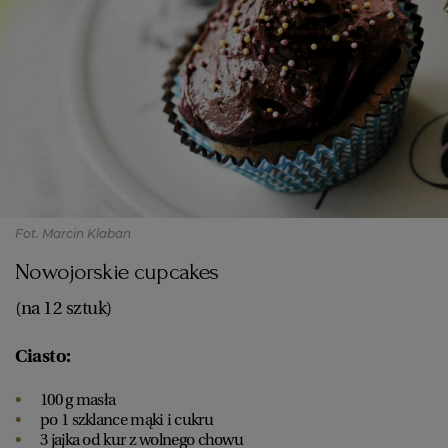
Fot. Marcin Klaban
Nowojorskie cupcakes
(na 12 sztuk)
Ciasto:
100 g masła
po 1 szklance mąki i cukru
3 jajka od kur z wolnego chowu