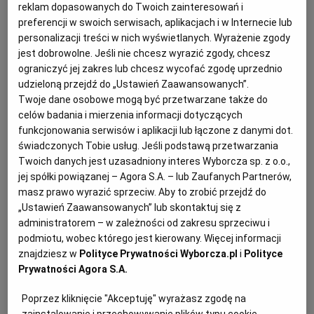
Sposób przygotowania
reklam dopasowanych do Twoich zainteresowań i
WROCŁAW
preferencji w swoich serwisach, aplikacjach i w Internecie lub
1. Rozgrzej piekarnik do 180 st.
personalizacji treści w nich wyświetlanych. Wyrażenie zgody
jest dobrowolne. Jeśli nie chcesz wyrazić zgody, chcesz
ZAKOPANE
2. Oprósz blat roboczy cukrem i rozwałkuj ciasto na
ograniczyć jej zakres lub chcesz wycofać zgodę uprzednio
udzieloną przejdź do „Ustawień Zaawansowanych”.
prostokąt o wymiarach ok. 20 x 15 cm. Oprósz cukrem
Twoje dane osobowe mogą być przetwarzane także do
ZIELONA GÓRA
i przetocz wałek po cieście, by wcisnąć w nie cukier.
celów badania i mierzenia informacji dotyczących
Ciasto zwiń w rulon wzdłuż dłuższego boku.
funkcjonowania serwisów i aplikacji lub łączone z danymi dot.
świadczonych Tobie usług. Jeśli podstawą przetwarzania
3. Pokrój rulon na 6 kawałków jednakowej wielkości.
Twoich danych jest uzasadniony interes Wyborcza sp. z o.o.,
jej spółki powiązanej – Agora S.A. – lub Zaufanych Partnerów,
Wyłóż każdym kawałkiem foremkę do babeczek,
masz prawo wyrazić sprzeciw. Aby to zrobić przejdź do
układając ciasto spiralnie i dokładnie przyciskając je do
„Ustawień Zaawansowanych” lub skontaktuj się z
ścianek.
administratorem – w zależności od zakresu sprzeciwu i
podmiotu, wobec którego jest kierowany. Więcej informacji
4. Ponakłuwaj widelcem ciasto na dnie każdej foremki.
znajdziesz w
Polityce Prywatności Wyborcza.pl
i
Polityce
Prywatności Agora S.A.
Wyłóż foremki papierem do pieczenia i wsyp
ceramiczne kulki do pieczenia.
Poprzez kliknięcie "Akceptuję" wyrażasz zgodę na