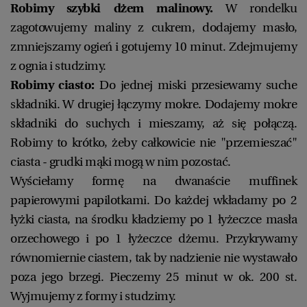
Robimy szybki dżem malinowy.
W rondelku
zagotowujemy maliny z cukrem, dodajemy masło,
zmniejszamy ogień i gotujemy 10 minut. Zdejmujemy
z ognia i studzimy.
Robimy ciasto:
Do jednej miski przesiewamy suche
składniki. W drugiej łączymy mokre. Dodajemy mokre
składniki do suchych i mieszamy, aż się połączą.
Robimy to krótko, żeby całkowicie nie "przemieszać"
ciasta - grudki mąki mogą w nim pozostać.
Wyściełamy formę na dwanaście muffinek
papierowymi papilotkami. Do każdej wkładamy po 2
łyżki ciasta, na środku kładziemy po 1 łyżeczce masła
orzechowego i po 1 łyżeczce dżemu. Przykrywamy
równomiernie ciastem, tak by nadzienie nie wystawało
poza jego brzegi. Pieczemy 25 minut w ok. 200 st.
Wyjmujemy z formy i studzimy.