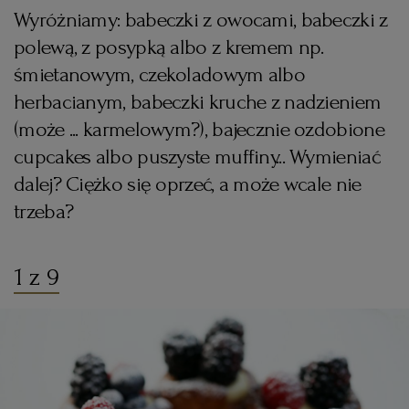
Wyróżniamy: babeczki z owocami, babeczki z
KUCHNIA MEKSYKAŃSKA
DOMOWE PRZETWORY
WYBORCZA TV I VOD
BIQDATA
GLIWICE
polewą, z posypką albo z kremem np.
śmietanowym, czekoladowym albo
SOST, DIPY I INNE DODATKI
GORZÓW WIELKOPOLSKI
KUCHNIA INDYJSKA
TYLKO ZDROWIE
JUTRONAUCI
herbacianym, babeczki kruche z nadzieniem
(może ... karmelowym?), bajecznie ozdobione
KSIĄŻKI. MAGAZYN DO CZYTANIA
KUCHNIA HISZPAŃSKA
ARCHIWUM
KALISZ
cupcakes albo puszyste muffiny... Wymieniać
dalej? Ciężko się oprzeć, a może wcale nie
KUCHNIA NIEMIECKA
NASZA EUROPA
INNE SERWISY
KATOWICE
trzeba?
SŁÓWKA. MAGAZYN O JĘZYKU
GAZETA.PL
KIELCE
1 z 9
KOSZALIN
TOK FM
SPORT.PL
KRAKÓW