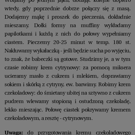
Wbijamy po jednym jajku, dodając kolejne dopiero
wtedy, gdy poprzednie dobrze połączy się z masą.
Dodajemy mąkę i proszek do pieczenia, dokładnie
mieszamy. Dołki formy na muffiny wykładamy
papilotkami i każdą z nich do połowy wypełniamy
ciastem. Pieczemy 20-25 minut w temp. 180 st.
Nakłuwamy wykałaczką - jeśli będzie sucha po wyjęciu,
to znak, że babeczki są gotowe. Studzimy je, a w tym
czasie robimy krem cytrynowy: za pomocą miksera
ucieramy masło z cukrem i mlekiem, doprawiamy
sokiem i skórką z cytryny, ew. barwimy. Robimy krem
czekoladowy: do śmietany ubitej na sztywno z cukrem
pudrem wlewamy stopioną i ostudzoną czekoladę,
lekko mieszając. Połowę ciastek pokrywamy kremem
czekoladowym, a resztę - cytrynowym.
Uwaga:
do przygotowania kremu czekoladowego