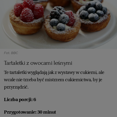
PUBLIO.PL
LUBLIN
KULTURALNYSKLEP.PL
ŁÓDŹ
OLSZTYN
DZIECKO
ZDROWIE
OPOLE
Fot. BBC
Tartaletki z owocami leśnymi
POGODA
PŁOCK
Te tartaletki wyglądają jak z wystawy w cukierni, ale
wcale nie trzeba być mistrzem cukiernictwa, by je
PODRÓŻE
POZNAŃ
przyrządzić.
RADOM
WIDEO
Liczba porcji: 6
Przygotowanie: 30 minut
RYBNIK
FORUM