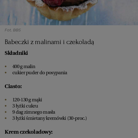
Fot. BBS
Babeczki z malinami i czekoladą
Składniki
400 g malin
cukier puder do posypania
Ciasto:
120-130 g mąki
3 łyżki cukru
9 dag zimnego masła
3 łyżki śmietany kremówki (30-proc.)
Krem czekoladowy: