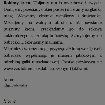
Robimy krem.
Ubijamy masło orzechowe i zwykłe.
Dodajemy przesiany cukier puder i ucieramy na gładką
masę. Wlewamy ekstrakt waniliowy i śmietankę.
Miksujemy na wolnych obrotach, aż powstanie
puszysty krem. Przekładamy go do rękawa
cukierniczego z szeroką końcówką. Szprycujemy na
babeczki. Dekorujemy malinami.
Miłośnicy owoców mogą przyrządzić inną wersję tych
babeczek, wypełniając je musem jabłkowym z
odrobiną gałki muszkatołowej. Ciastka przykrywa się
wówczas lukrem i ozdabia suszonymi jabłkami.
Autor
Olga Badowska
5 z 9