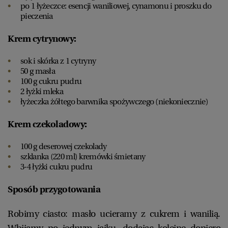
po 1 łyżeczce: esencji waniliowej, cynamonu i proszku do
pieczenia
Krem cytrynowy:
sok i skórka z 1 cytryny
50 g masła
100 g cukru pudru
2 łyżki mleka
łyżeczka żółtego barwnika spożywczego (niekoniecznie)
Krem czekoladowy:
100 g deserowej czekolady
szklanka (220 ml) kremówki śmietany
3-4 łyżki cukru pudru
Sposób przygotowania
Robimy ciasto: masło ucieramy z cukrem i wanilią.