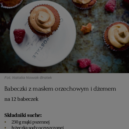
Fot. Natalia Nowak-Bratek
Babeczki z masłem orzechowym i dżemem
na 12 babeczek
Składniki suche:
230 g mąki pszennej
łyżeczka sody oczyszczonej