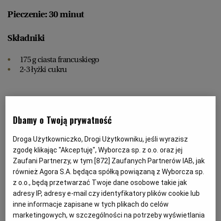
Pieczenie: 30 minut
RZESZÓW
Składniki
SOSNOWIEC
175 g ciasta francuskiego
2-3 łyżki cukru
SZCZECIN
Krem śmietankowy:
TORUŃ
Dbamy o Twoją prywatność
90 g miękkiego masła
Droga Użytkowniczko, Drogi Użytkowniku, jeśli wyrazisz
TRÓJMIASTO
90 g serka śmietankowego
zgodę klikając "Akceptuję", Wyborcza sp. z o.o. oraz jej
125 g cukru pudru
Zaufani Partnerzy, w tym [
872
] Zaufanych Partnerów IAB, jak
świeże owoce leśne (truskawki, maliny, jagody itp.)
również Agora S.A. będąca spółką powiązaną z Wyborcza sp.
WAŁBRZYCH
dodatkowy cukier puder
z o.o., będą przetwarzać Twoje dane osobowe takie jak
adresy IP, adresy e-mail czy identyfikatory plików cookie lub
WARSZAWA
inne informacje zapisane w tych plikach do celów
marketingowych, w szczególności na potrzeby wyświetlania