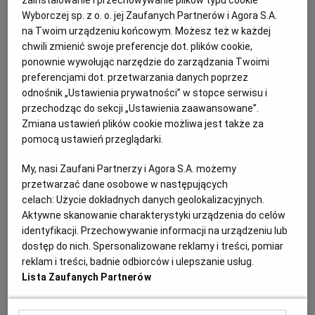
zainstalowanie i przechowywanie plików typu cookie
5. Piecz 20 minut. Wyjmij z piekarnika, usuń kulki i
Wyborczej sp. z o. o. jej Zaufanych Partnerów i Agora S.A.
wstaw z powrotem do piekarnika na 10 minut, żeby
na Twoim urządzeniu końcowym. Możesz też w każdej
chwili zmienić swoje preferencje dot. plików cookie,
ciasto dopiekło się na środku.
ponownie wywołując narzędzie do zarządzania Twoimi
preferencjami dot. przetwarzania danych poprzez
6. Natychmiast wyjmij ciasto z foremek (w przeciwnym
odnośnik „Ustawienia prywatności” w stopce serwisu i
razie skarmelizuje się i zacznie przywierać) i zostaw do
przechodząc do sekcji „Ustawienia zaawansowane”.
ostygnięcia.
Zmiana ustawień plików cookie możliwa jest także za
pomocą ustawień przeglądarki.
7. Wymieszaj masło z cukrem pudrem, potem lekko
My, nasi Zaufani Partnerzy i Agora S.A. możemy
ubij. Dodaj serek i dobrze wymieszaj.
przetwarzać dane osobowe w następujących
celach:
Użycie dokładnych danych geolokalizacyjnych.
8. Włóż krem do babeczek i udekoruj owocami. Możesz
Aktywne skanowanie charakterystyki urządzenia do celów
posypać cukrem pudrem.
identyfikacji. Przechowywanie informacji na urządzeniu lub
dostęp do nich. Spersonalizowane reklamy i treści, pomiar
reklam i treści, badnie odbiorców i ulepszanie usług.
Droga do sukcesu
Lista Zaufanych Partnerów
Upieczone i ostudzone babeczki można