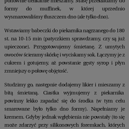
ponownie delikatnie mieszamy. Masę przekładamy do
formy do muffinek, w której uprzednio
wysmarowaliśmy tłuszczem dno (ale tylko dno).
Wstawiamy babeczki do piekarnika nagrzanego do 180
st. na 10-15 min (patyczkiem sprawdzamy, czy są już
upieczone). Przygotowujemy śmietanę. Z umytych
owoców ścieramy skórkę i wyciskamy sok. Łączymy je z
cukrem i gotujemy, aż powstanie gęsty syrop i płyn
zmniejszy o połowę objętość.
Studzimy go, następnie dodajemy likier i mieszamy z
bitą śmietaną. Ciastka wyjmujemy z piekarnika
powinny lekko zapadać się do środka (w tym celu
smarowane było tylko dno formy). Napełniamy je
kremem. Gdyby jednak wgłębienia nie powstały (to się
może zdarzyć przy silikonowych foremkach, których