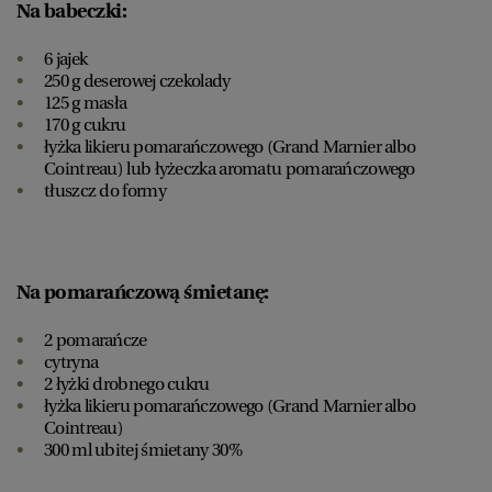
Na babeczki:
6 jajek
250 g deserowej czekolady
125 g masła
170 g cukru
łyżka likieru pomarańczowego (Grand Marnier albo
Cointreau) lub łyżeczka aromatu pomarańczowego
tłuszcz do formy
Na pomarańczową śmietanę:
2 pomarańcze
cytryna
2 łyżki drobnego cukru
łyżka likieru pomarańczowego (Grand Marnier albo
Cointreau)
300 ml ubitej śmietany 30%