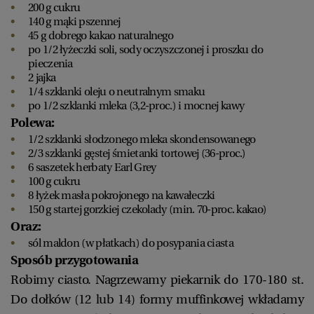
200 g cukru
140 g mąki pszennej
45 g dobrego kakao naturalnego
po 1/2 łyżeczki soli, sody oczyszczonej i proszku do
pieczenia
2 jajka
1/4 szklanki oleju o neutralnym smaku
po 1/2 szklanki mleka (3,2-proc.) i mocnej kawy
Polewa:
1/2 szklanki słodzonego mleka skondensowanego
2/3 szklanki gęstej śmietanki tortowej (36-proc.)
6 saszetek herbaty Earl Grey
100 g cukru
8 łyżek masła pokrojonego na kawałeczki
150 g startej gorzkiej czekolady (min. 70-proc. kakao)
Oraz:
sól maldon (w płatkach) do posypania ciasta
Sposób przygotowania
Robimy ciasto. Nagrzewamy piekarnik do 170-180 st.
Do dołków (12 lub 14) formy muffinkowej wkładamy