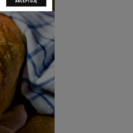
AKCEPTUJĘ
dząc do sekcji
tawień przeglądarki.
 celach:
Użycie
ów identyfikacji.
i, pomiar reklam i