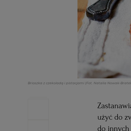
Brioszka z czekoladą i pistacjami
(Fot. Natalia Nowak-Brate
Zastanawia
użyć do zw
do innych