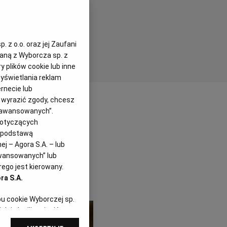
 z o.o. oraz jej Zaufani
zaną z Wyborcza sp. z
y plików cookie lub inne
yświetlania reklam
rnecie lub
z wyrazić zgody, chcesz
Zaawansowanych”.
dotyczących
i podstawą
j – Agora S.A. – lub
awansowanych” lub
ego jest kierowany.
ra S.A.
pu cookie Wyborczej sp.
dej chwili zmienić
referencjami dot.