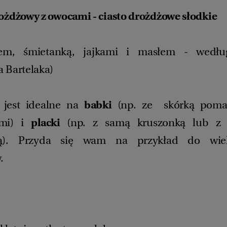
ożdżowy z owocami - ciasto drożdżowe słodkie
em, śmietanką, jajkami i masłem - wedłu
 Bartelaka)
o jest idealne na
babki
(np. ze skórką poma
ami) i
placki
(np. z samą kruszonką lub z
ką). Przyda się wam na przykład do wiel
.