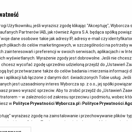
watność
gi Użytkowniku, jeśli wyrazisz zgodę klikając "Akceptuję", Wyborcza sp.
Zaufanych Partnerów IAB, jak również Agora S.A. będąca spółką powią
woje dane osobowe takie jak adresy IP, adresy e-mail czy identyfikator
ych plikach do celów marketingowych, w szczególności na potrzeby w
zainteresowań i preferencji w swoich serwisach, aplikacjach i w Inte
 nich wyświetlanych. Wyrażenie zgody jest dobrowolne. Jeśli nie chces
lub chcesz wycofać zgodę uprzednio udzieloną przejdź do „Ustawień 
ą być przetwarzane także do celów badania i mierzenia informacji 
dżowe? Wielki przewodnik
 i aplikacji lub łączone z danymi dot. świadczonych Tobie usług. Jeśl
ych jest uzasadniony interes Wyborcza sp. z o.o., jej spółki powiązane
asz prawo wyrazić sprzeciw. Aby to zrobić przejdź do „Ustawień Za
stratorem – w zależności od zakresu sprzeciwu i podmiotu, wobec któr
ziesz w
Polityce Prywatności Wyborcza.pl
i
Polityce Prywatności Ago
eptuję" wyrażasz zgodę na zainstalowanie i przechowywanie plików ty
artnerów i Agora S.A. na Twoim urządzeniu końcowym. Możesz też w każ
plików cookie, ponownie wywołując narzędzie do zarządzania Twoimi p