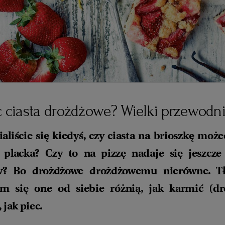
c ciasta drożdżowe? Wielki przewodn
aliście się kiedyś, czy ciasta na brioszkę może
 placka? Czy to na pizzę nadaje się jeszcze
w? Bo drożdżowe drożdżowemu nierówne. T
ym się one od siebie różnią, jak karmić (dr
 jak piec.