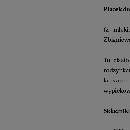
Placek dr
(z mleki
Zbigniewa
To ciast
rodzynk
kruszon
wypieków
Składniki