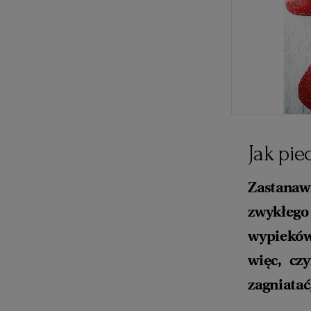
Jak pie
Zastanawi
zwykłego
wypiekó
więc, cz
zagniatać,