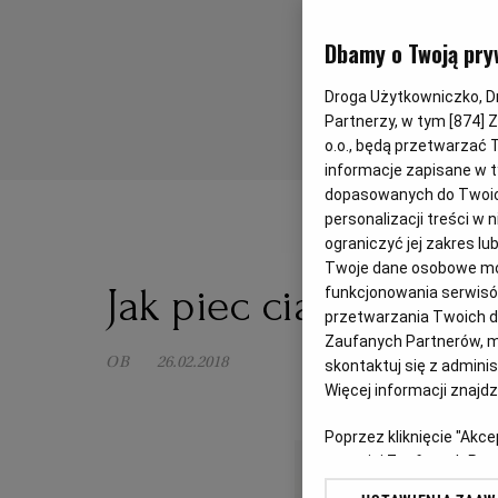
Dbamy o Twoją pry
Droga Użytkowniczko, Dro
Partnerzy, w tym [
874
] 
o.o., będą przetwarzać T
informacje zapisane w t
dopasowanych do Twoich 
personalizacji treści w
ograniczyć jej zakres 
Twoje dane osobowe mog
Jak piec ciasta droż
funkcjonowania serwisów
przetwarzania Twoich dan
Zaufanych Partnerów, m
OB
26.02.2018
skontaktuj się z admini
Więcej informacji znajd
Poprzez kliknięcie "Akc
z o. o. jej Zaufanych P
swoje preferencje dot. 