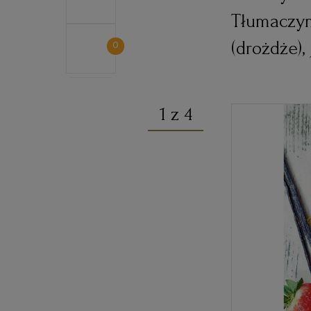
Tłumaczymy
(drożdże), 
0
1 z 4