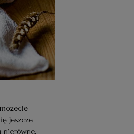
ę możecie
ię jeszcze
 nierówne.