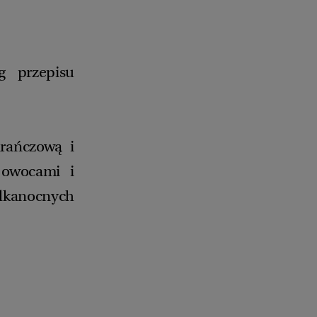
g przepisu
rańczową i
 owocami i
kanocnych