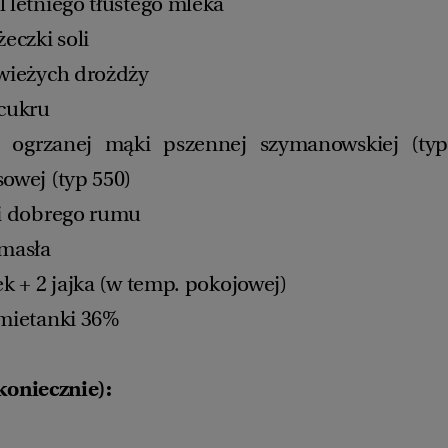
l letniego tłustego mleka
żeczki soli
świeżych drożdży
 cukru
 ogrzanej mąki pszennej szymanowskiej (typ
sowej (typ 550)
ki dobrego rumu
 masła
ek + 2 jajka (w temp. pokojowej)
śmietanki 36%
koniecznie):