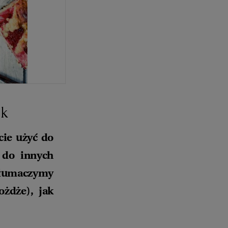
ik
cie użyć do
 do innych
łumaczymy
ożdże), jak