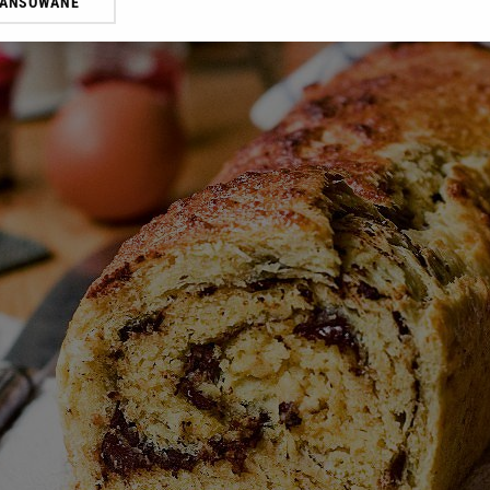
WANSOWANE
oprzez odnośnik „Ustawienia prywatności” w stopce serwisu i przecho
ne”. Zmiana ustawień plików cookie możliwa jest także za pomocą us
erzy i Agora S.A. możemy przetwarzać dane osobowe w następujących
kalizacyjnych. Aktywne skanowanie charakterystyki urządzenia do cel
ji na urządzeniu lub dostęp do nich. Spersonalizowane reklamy i treśc
 i ulepszanie usług.
Lista Zaufanych Partnerów