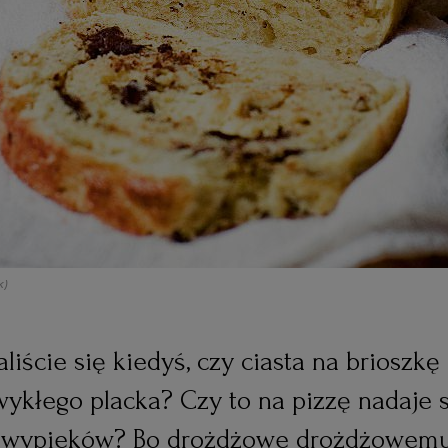
k)
liście się kiedyś, czy ciasta na brioszk
ykłego placka? Czy to na pizzę nadaje s
 wypieków? Bo drożdżowe drożdżowemu