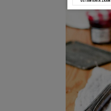
USTAWIENIA ZAA
przetwarzania danych p
„Ustawienia zaawansowa
My, nasi Zaufani Partn
dokładnych danych geolo
Przechowywanie informac
treści, badnie odbiorców