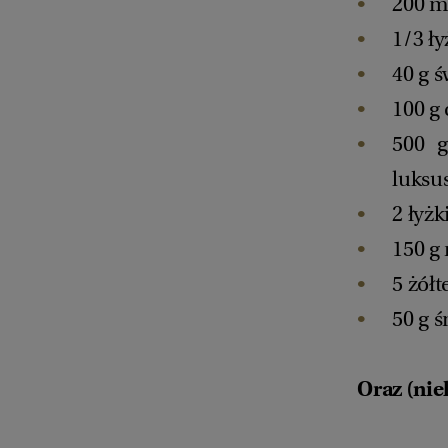
200 m
1/3 ły
40 g 
100 g
500 g
luksu
2 łyż
150 g
5 żółt
50 g 
Oraz (nie