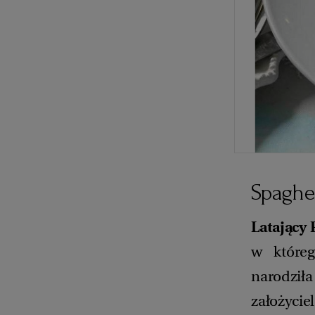
Spaghe
Latający 
w które
narodził
założycie