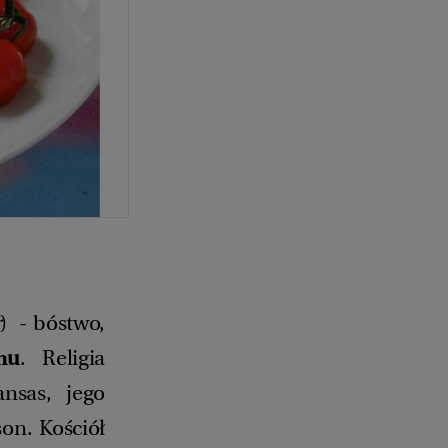
r
) - bóstwo,
mu
. Religia
nsas, jego
on. Kościół