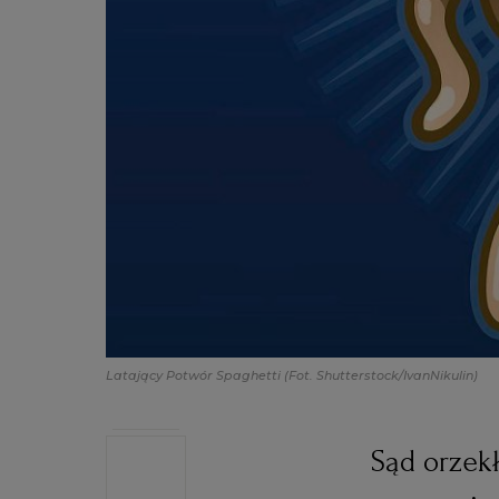
Latający Potwór Spaghetti
(Fot. Shutterstock/IvanNikulin)
Sąd orzekł