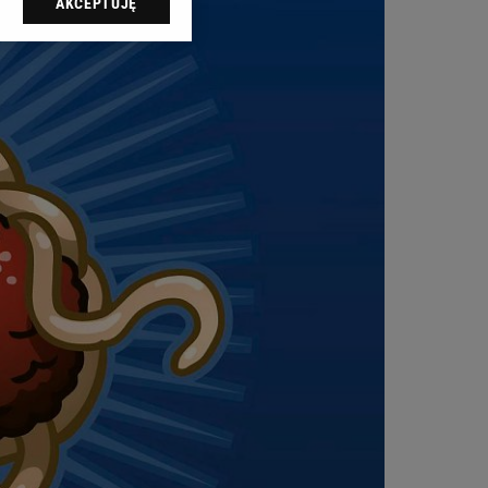
AKCEPTUJĘ
dząc do sekcji
tawień przeglądarki.
 celach:
Użycie
ów identyfikacji.
i, pomiar reklam i