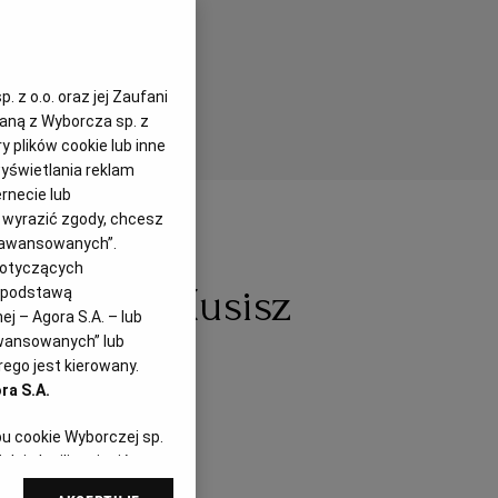
 z o.o. oraz jej Zaufani
zaną z Wyborcza sp. z
y plików cookie lub inne
yświetlania reklam
rnecie lub
z wyrazić zgody, chcesz
Zaawansowanych”.
dotyczących
paghetti? Musisz
i podstawą
j – Agora S.A. – lub
awansowanych” lub
ego jest kierowany.
ra S.A.
pu cookie Wyborczej sp.
dej chwili zmienić
referencjami dot.