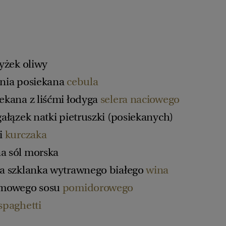
łyżek oliwy
dnia posiekana
cebula
iekana z liśćmi łodyga
selera naciowego
gałązek natki pietruszki (posiekanych)
ki
kurczaka
a sól morska
ła szklanka wytrawnego białego
wina
omowego sosu
pomidorowego
spaghetti