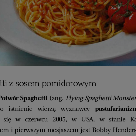
tti z sosem pomidorowym
Potwór Spaghetti
(ang.
Flying Spaghetti Monste
go istnienie wierzą wyznawcy
pastafarianiz
a się w czerwcu 2005, w USA, w stanie Ka
lem i pierwszym mesjaszem jest Bobby Henders