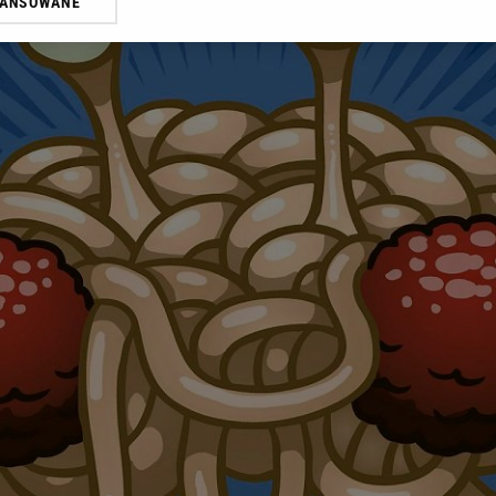
WANSOWANE
oprzez odnośnik „Ustawienia prywatności” w stopce serwisu i przecho
ne”. Zmiana ustawień plików cookie możliwa jest także za pomocą us
erzy i Agora S.A. możemy przetwarzać dane osobowe w następujących
kalizacyjnych. Aktywne skanowanie charakterystyki urządzenia do cel
ji na urządzeniu lub dostęp do nich. Spersonalizowane reklamy i treśc
 i ulepszanie usług.
Lista Zaufanych Partnerów