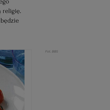
ego
religię.
 będzie
Fot. BBS