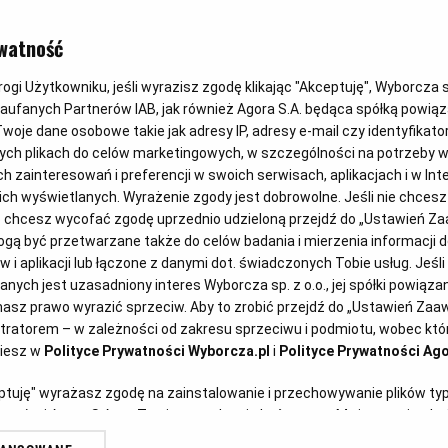
watność
gi Użytkowniku, jeśli wyrazisz zgodę klikając "Akceptuję", Wyborcza sp.
Zaufanych Partnerów IAB, jak również Agora S.A. będąca spółką powią
woje dane osobowe takie jak adresy IP, adresy e-mail czy identyfikator
ych plikach do celów marketingowych, w szczególności na potrzeby w
zainteresowań i preferencji w swoich serwisach, aplikacjach i w Inte
 nich wyświetlanych. Wyrażenie zgody jest dobrowolne. Jeśli nie chces
lub chcesz wycofać zgodę uprzednio udzieloną przejdź do „Ustawień 
ą być przetwarzane także do celów badania i mierzenia informacji 
ioła Latającego Potwora S
 i aplikacji lub łączone z danymi dot. świadczonych Tobie usług. Jeśl
ych jest uzasadniony interes Wyborcza sp. z o.o., jej spółki powiązane
asz prawo wyrazić sprzeciw. Aby to zrobić przejdź do „Ustawień Za
isy!
stratorem – w zależności od zakresu sprzeciwu i podmiotu, wobec któr
ziesz w
Polityce Prywatności Wyborcza.pl
i
Polityce Prywatności Ago
eptuję" wyrażasz zgodę na zainstalowanie i przechowywanie plików ty
artnerów i Agora S.A. na Twoim urządzeniu końcowym. Możesz też w każ
plików cookie, ponownie wywołując narzędzie do zarządzania Twoimi p