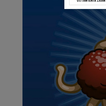
USTAWIENIA ZAA
przetwarzania danych p
„Ustawienia zaawansowa
My, nasi Zaufani Partn
dokładnych danych geolo
Przechowywanie informac
treści, badnie odbiorców