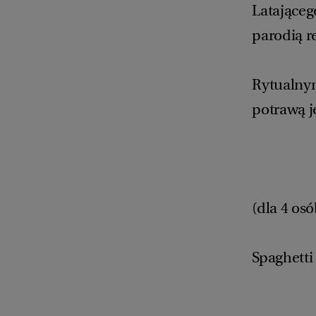
Latająceg
parodią rel
Rytualnym
potrawą j
(dla 4 osó
Spaghetti