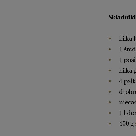
Składniki
kilka 
1 śre
1 pos
kilka 
4 pał
drobn
nieca
1 l d
400 g