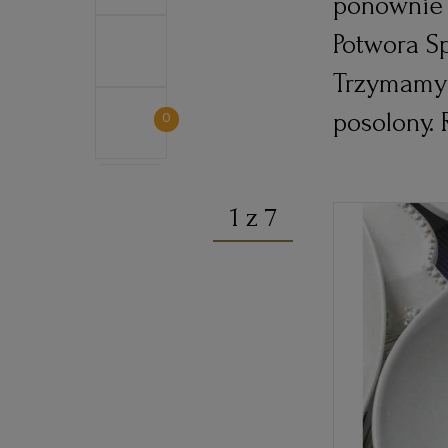
ponownie 
Potwora Sp
Trzymamy 
posolony.
0
1 z 7