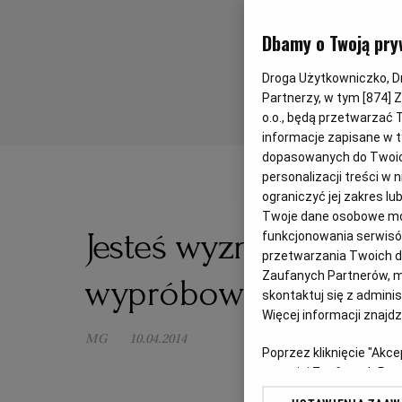
Dbamy o Twoją pry
Droga Użytkowniczko, Dro
Partnerzy, w tym [
874
] 
o.o., będą przetwarzać T
informacje zapisane w t
dopasowanych do Twoich 
personalizacji treści w
ograniczyć jej zakres 
Twoje dane osobowe mog
Jesteś wyznawcą Kośc
funkcjonowania serwisów
przetwarzania Twoich dan
Zaufanych Partnerów, m
wypróbować te przep
skontaktuj się z admini
Więcej informacji znajd
MG
10.04.2014
Poprzez kliknięcie "Akc
z o. o. jej Zaufanych P
swoje preferencje dot. 