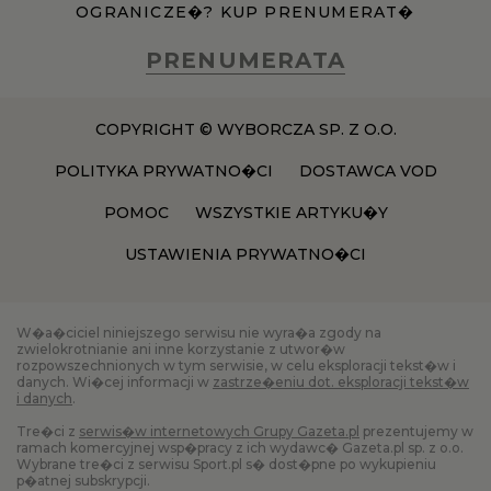
OGRANICZE�? KUP PRENUMERAT�
PRENUMERATA
COPYRIGHT © WYBORCZA SP. Z O.O.
POLITYKA PRYWATNO�CI
DOSTAWCA VOD
POMOC
WSZYSTKIE ARTYKU�Y
USTAWIENIA PRYWATNO�CI
W�a�ciciel niniejszego serwisu nie wyra�a zgody na
zwielokrotnianie ani inne korzystanie z utwor�w
rozpowszechnionych w tym serwisie, w celu eksploracji tekst�w i
danych. Wi�cej informacji w
zastrze�eniu dot. eksploracji tekst�w
i danych
.
Tre�ci z
serwis�w internetowych Grupy Gazeta.pl
prezentujemy w
ramach komercyjnej wsp�pracy z ich wydawc� Gazeta.pl sp. z o.o.
Wybrane tre�ci z serwisu Sport.pl s� dost�pne po wykupieniu
p�atnej subskrypcji.