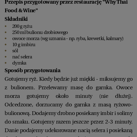
Przepis przygotowany przez restaurację "Why Thai
Food & Wine"
Składniki
200 g ryżu
250 ml bulionu drobiowego
owoce morza (wg uznania - np. ryba, krewetki, kalmary)
10 g imbiru
sól
nać selera
dymka
Sposób przygotowania
Gotujemy ryż. Kiedy będzie już miękki - miksujemy go
z bulionem. Przelewamy masę do garnka. Owoce
morza gotujemy około minuty (nie dłużej).
Odcedzone, dorzucamy do garnka z masą ryżowo-
bulionową. Dodajemy drobno posiekany imbir i solimy
do smaku. Gotujemy razem jeszcze przez 2-3 minuty.
Danie podajemy udekorowane nacią selera i posiekaną