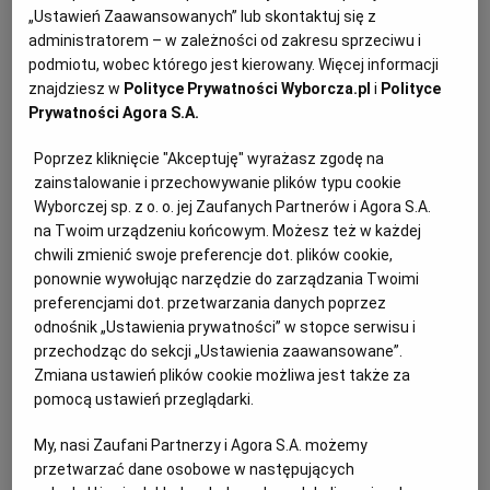
„Ustawień Zaawansowanych” lub skontaktuj się z
Pad Thai
administratorem – w zależności od zakresu sprzeciwu i
RZESZÓW
podmiotu, wobec którego jest kierowany. Więcej informacji
Najbardziej znane danie kuchni tajskiej. W odróżnieniu
znajdziesz w
Polityce Prywatności Wyborcza.pl
i
Polityce
od większości tamtejszych potraw ma lekko słodki
Prywatności Agora S.A.
SOSNOWIEC
smak. Pad Thaia możemy przyrządzić z krewetkami,
Poprzez kliknięcie "Akceptuję" wyrażasz zgodę na
pokrojonym w cienkie plastry kurczakiem, kawałkami
zainstalowanie i przechowywanie plików typu cookie
SZCZECIN
wołowiny lub z tofu (to wersja wegetariańska). U nas
Wyborczej sp. z o. o. jej Zaufanych Partnerów i Agora S.A.
Pad Thai z krewetkami - zajrzyjcie na następną stronę
na Twoim urządzeniu końcowym. Możesz też w każdej
TORUŃ
chwili zmienić swoje preferencje dot. plików cookie,
ponownie wywołując narzędzie do zarządzania Twoimi
Przepis przygotowany przez restaurację "Why Thai
preferencjami dot. przetwarzania danych poprzez
Food & Wine"
TRÓJMIASTO
odnośnik „Ustawienia prywatności” w stopce serwisu i
przechodząc do sekcji „Ustawienia zaawansowane”.
(dla 4 osób)
Zmiana ustawień plików cookie możliwa jest także za
WAŁBRZYCH
pomocą ustawień przeglądarki.
Sos:
My, nasi Zaufani Partnerzy i Agora S.A. możemy
WARSZAWA
4 łyżeczki pasty tamaryndowej
przetwarzać dane osobowe w następujących
4 łyżeczki sosu ostrygowego