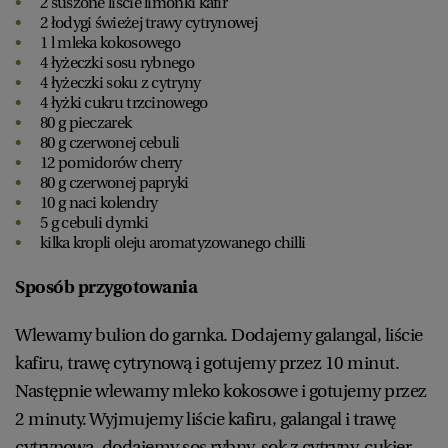
2 suszone liście limonki kafir
2 łodygi świeżej trawy cytrynowej
1 l mleka kokosowego
4 łyżeczki sosu rybnego
4 łyżeczki soku z cytryny
4 łyżki cukru trzcinowego
80 g pieczarek
80 g czerwonej cebuli
12 pomidorów cherry
80 g czerwonej papryki
10 g naci kolendry
5 g cebuli dymki
kilka kropli oleju aromatyzowanego chilli
Sposób przygotowania
Wlewamy bulion do garnka. Dodajemy galangal, liście
kafiru, trawę cytrynową i gotujemy przez 10 minut.
Następnie wlewamy mleko kokosowe i gotujemy przez
2 minuty. Wyjmujemy liście kafiru, galangal i trawę
cytrynową, dodajemy sos rybny, sok z cytryny, cukier