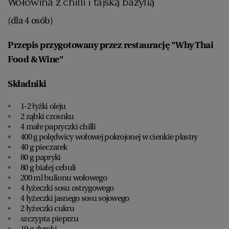
Wołowina z chilli i tajską bazylią
(dla 4 osób)
Przepis przygotowany przez restaurację "Why Thai
Food & Wine"
Składniki
1-2 łyżki oleju
2 ząbki czosnku
4 małe papryczki chilli
400 g polędwicy wołowej pokrojonej w cienkie plastry
40 g pieczarek
80 g papryki
80 g białej cebuli
200 ml bulionu wołowego
4 łyżeczki sosu ostrygowego
4 łyżeczki jasnego sosu sojowego
2 łyżeczki cukru
szczypta pieprzu
10 g dymki