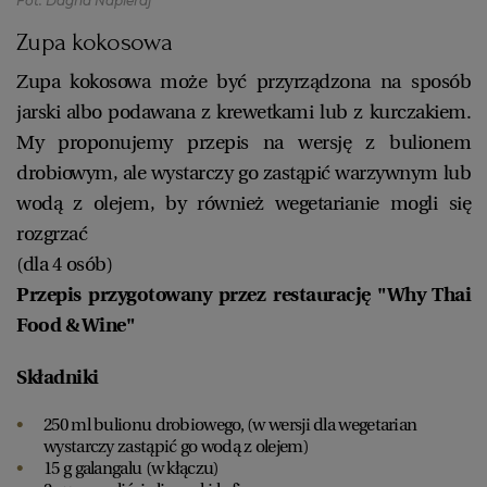
Fot. Dagna Napieraj
Zupa kokosowa
Zupa kokosowa może być przyrządzona na sposób
jarski albo podawana z krewetkami lub z kurczakiem.
My proponujemy przepis na wersję z bulionem
drobiowym, ale wystarczy go zastąpić warzywnym lub
wodą z olejem, by również wegetarianie mogli się
rozgrzać
(dla 4 osób)
Przepis przygotowany przez restaurację "Why Thai
Food & Wine"
Składniki
250 ml bulionu drobiowego, (w wersji dla wegetarian
wystarczy zastąpić go wodą z olejem)
15 g galangalu (w kłączu)