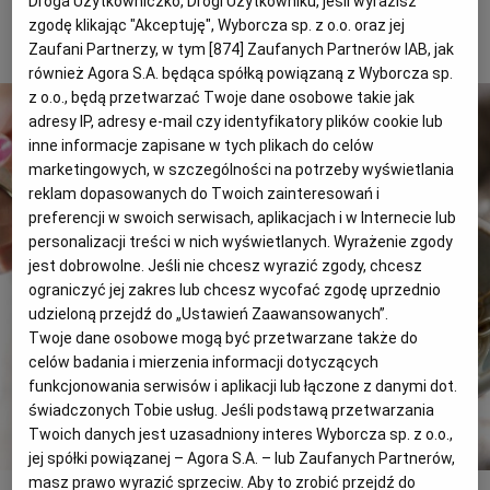
Droga Użytkowniczko, Drogi Użytkowniku, jeśli wyrazisz
PUBLIO.PL
LUBLIN
zgodę klikając "Akceptuję", Wyborcza sp. z o.o. oraz jej
1 z 4
Zaufani Partnerzy, w tym [
874
] Zaufanych Partnerów IAB, jak
również Agora S.A. będąca spółką powiązaną z Wyborcza sp.
KULTURALNYSKLEP.PL
ŁÓDŹ
z o.o., będą przetwarzać Twoje dane osobowe takie jak
adresy IP, adresy e-mail czy identyfikatory plików cookie lub
OLSZTYN
DZIECKO
inne informacje zapisane w tych plikach do celów
marketingowych, w szczególności na potrzeby wyświetlania
reklam dopasowanych do Twoich zainteresowań i
ZDROWIE
OPOLE
preferencji w swoich serwisach, aplikacjach i w Internecie lub
personalizacji treści w nich wyświetlanych. Wyrażenie zgody
jest dobrowolne. Jeśli nie chcesz wyrazić zgody, chcesz
POGODA
PŁOCK
ograniczyć jej zakres lub chcesz wycofać zgodę uprzednio
udzieloną przejdź do „Ustawień Zaawansowanych”.
Twoje dane osobowe mogą być przetwarzane także do
PODRÓŻE
POZNAŃ
celów badania i mierzenia informacji dotyczących
funkcjonowania serwisów i aplikacji lub łączone z danymi dot.
RADOM
WIDEO
świadczonych Tobie usług. Jeśli podstawą przetwarzania
Twoich danych jest uzasadniony interes Wyborcza sp. z o.o.,
jej spółki powiązanej – Agora S.A. – lub Zaufanych Partnerów,
RYBNIK
FORUM
masz prawo wyrazić sprzeciw. Aby to zrobić przejdź do
Fot. Dagna Napieraj