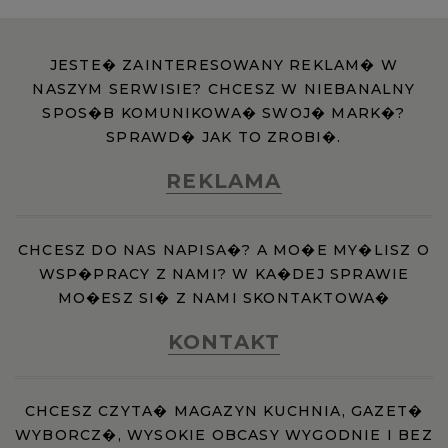
JESTE� ZAINTERESOWANY REKLAM� W
NASZYM SERWISIE? CHCESZ W NIEBANALNY
SPOS�B KOMUNIKOWA� SWOJ� MARK�?
SPRAWD� JAK TO ZROBI�.
REKLAMA
CHCESZ DO NAS NAPISA�? A MO�E MY�LISZ O
WSP�PRACY Z NAMI? W KA�DEJ SPRAWIE
MO�ESZ SI� Z NAMI SKONTAKTOWA�
KONTAKT
CHCESZ CZYTA� MAGAZYN KUCHNIA, GAZET�
WYBORCZ�, WYSOKIE OBCASY WYGODNIE I BEZ