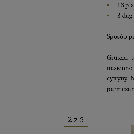
16 pl
3 dag
Sposób p
Gruszki 
nasienne
cytryny. N
parmezanu
2 z 5