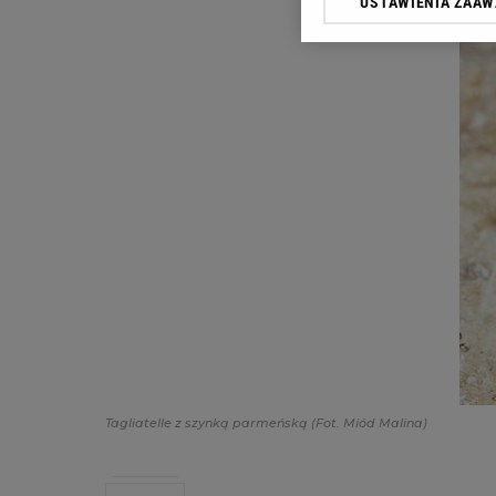
USTAWIENIA ZAA
przetwarzania danych p
„Ustawienia zaawansowa
My, nasi Zaufani Partn
dokładnych danych geolo
Przechowywanie informac
treści, badnie odbiorców
Tagliatelle z szynką parmeńską
(Fot. Miód Malina)