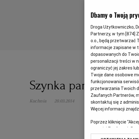
Dbamy o Twoją pry
Droga Użytkowniczko, Dro
Partnerzy, w tym [
874
] 
o.o., będą przetwarzać T
informacje zapisane w t
dopasowanych do Twoich 
personalizacji treści w
ograniczyć jej zakres 
Twoje dane osobowe mog
Szynka parmeńska - 
funkcjonowania serwisów
przetwarzania Twoich dan
Zaufanych Partnerów, m
Kuchnia
20.03.2014
skontaktuj się z admini
Więcej informacji znajd
Poprzez kliknięcie "Akc
z o. o. jej Zaufanych P
swoje preferencje dot. 