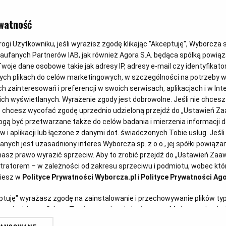
watność
gi Użytkowniku, jeśli wyrazisz zgodę klikając "Akceptuję", Wyborcza sp.
Zaufanych Partnerów IAB, jak również Agora S.A. będąca spółką powią
woje dane osobowe takie jak adresy IP, adresy e-mail czy identyfikator
ych plikach do celów marketingowych, w szczególności na potrzeby w
zainteresowań i preferencji w swoich serwisach, aplikacjach i w Inte
 nich wyświetlanych. Wyrażenie zgody jest dobrowolne. Jeśli nie chces
lub chcesz wycofać zgodę uprzednio udzieloną przejdź do „Ustawień 
ą być przetwarzane także do celów badania i mierzenia informacji 
wyrafinowany smak i mało k
 i aplikacji lub łączone z danymi dot. świadczonych Tobie usług. Jeśl
ych jest uzasadniony interes Wyborcza sp. z o.o., jej spółki powiązane
asz prawo wyrazić sprzeciw. Aby to zrobić przejdź do „Ustawień Za
stratorem – w zależności od zakresu sprzeciwu i podmiotu, wobec któr
ziesz w
Polityce Prywatności Wyborcza.pl
i
Polityce Prywatności Ago
eptuję" wyrażasz zgodę na zainstalowanie i przechowywanie plików ty
artnerów i Agora S.A. na Twoim urządzeniu końcowym. Możesz też w każ
plików cookie, ponownie wywołując narzędzie do zarządzania Twoimi p