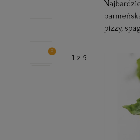
Najbardzi
parmeńska 
pizzy, spa
0
1 z 5