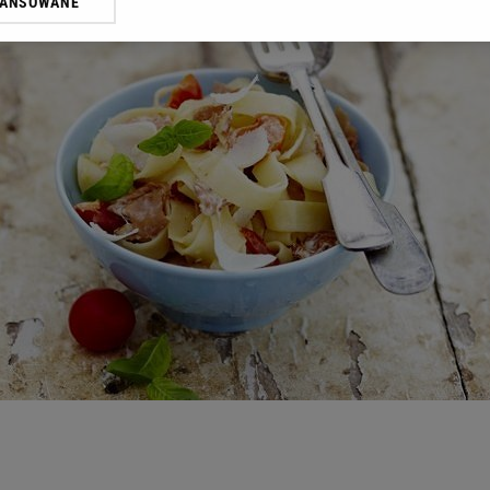
WANSOWANE
oprzez odnośnik „Ustawienia prywatności” w stopce serwisu i przecho
ne”. Zmiana ustawień plików cookie możliwa jest także za pomocą us
erzy i Agora S.A. możemy przetwarzać dane osobowe w następujących
kalizacyjnych. Aktywne skanowanie charakterystyki urządzenia do cel
ji na urządzeniu lub dostęp do nich. Spersonalizowane reklamy i treśc
 i ulepszanie usług.
Lista Zaufanych Partnerów