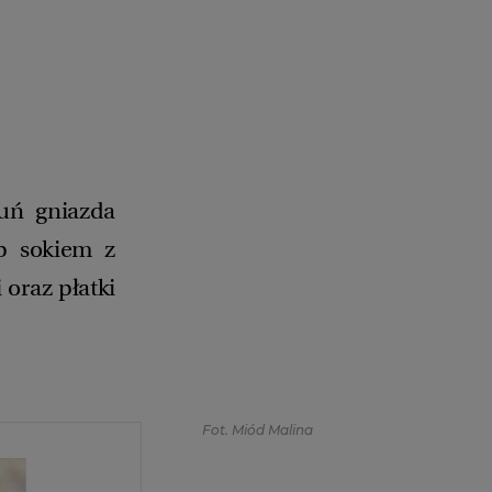
suń gniazda
op sokiem z
 oraz płatki
Fot. Miód Malina