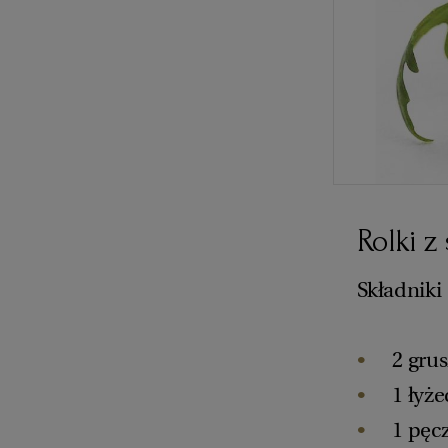
Rolki z
Składniki
2 grus
1 łyże
1 pęcz