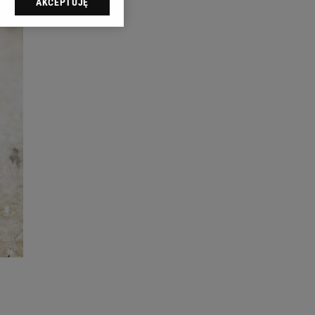
AKCEPTUJĘ
dząc do sekcji
tawień przeglądarki.
 celach:
Użycie
ów identyfikacji.
i, pomiar reklam i