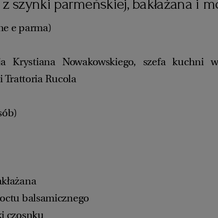
 z szynki parmeńskiej, bakłażana i mo
ne e parma)
ja Krystiana Nowakowskiego, szefa kuchni wa
i Trattoria Rucola
sób)
akłażana
 octu balsamicznego
ki czosnku