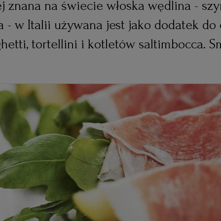
ej znana na świecie włoska wędlina - sz
- w Italii używana jest jako dodatek do c
ghetti, tortellini i kotletów saltimbocca.