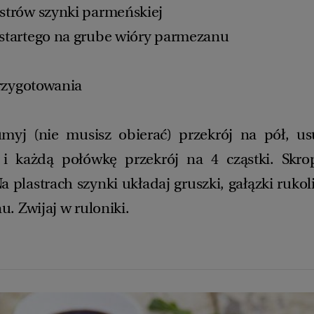
astrów szynki parmeńskiej
 startego na grube wióry parmezanu
rzygotowania
umyj (nie musisz obierać) przekrój na pół, u
 i każdą połówkę przekrój na 4 cząstki. Skr
a plastrach szynki układaj gruszki, gałązki rukoli
. Zwijaj w ruloniki.