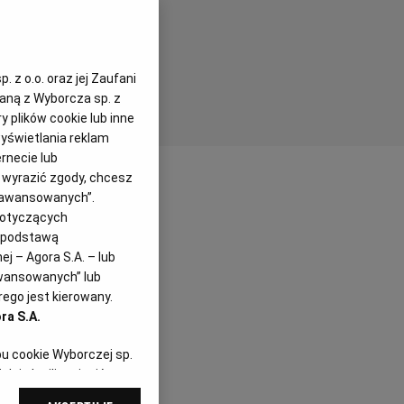
 z o.o. oraz jej Zaufani
zaną z Wyborcza sp. z
y plików cookie lub inne
yświetlania reklam
rnecie lub
z wyrazić zgody, chcesz
Zaawansowanych”.
dotyczących
alorii
i podstawą
j – Agora S.A. – lub
awansowanych” lub
ego jest kierowany.
ra S.A.
pu cookie Wyborczej sp.
dej chwili zmienić
referencjami dot.