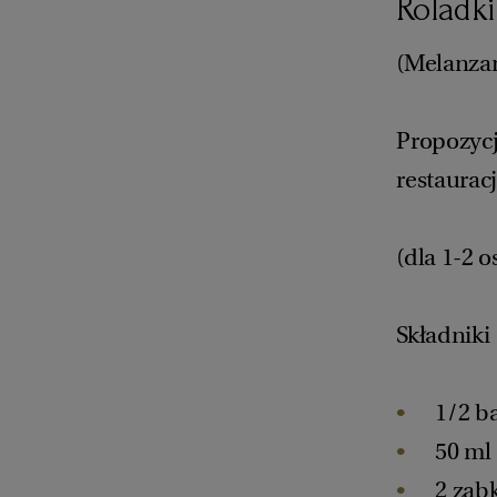
Roladki
(Melanza
Propozyc
restauracj
(dla 1-2 o
Składniki
1/2 b
50 ml
2 ząb