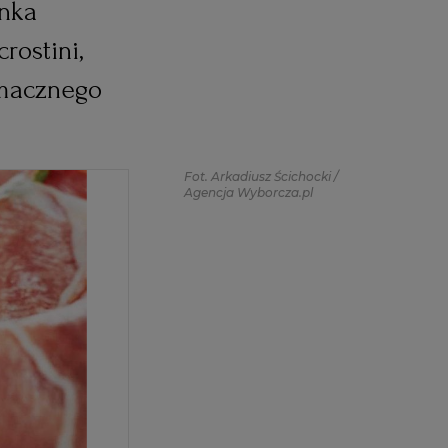
ynka
rostini,
 Smacznego
Fot. Arkadiusz Ścichocki /
Agencja Wyborcza.pl