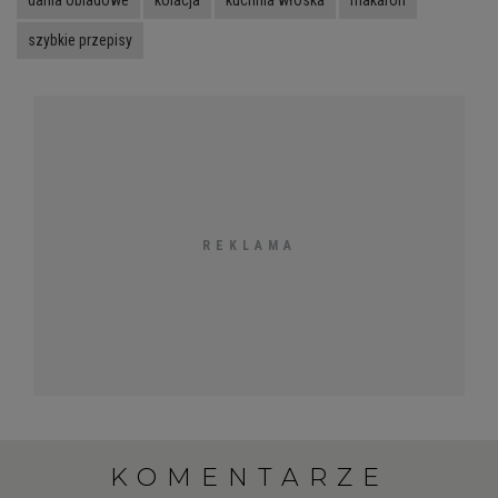
dania obiadowe
kolacja
kuchnia włoska
makaron
szybkie przepisy
KOMENTARZE