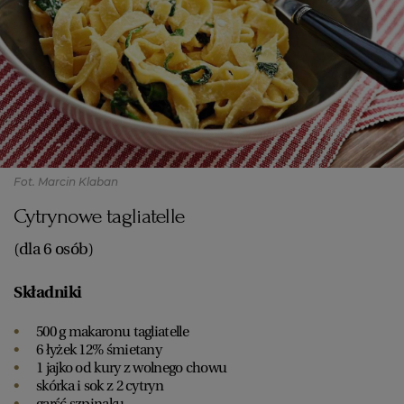
Fot. Marcin Klaban
Cytrynowe tagliatelle
(dla 6 osób)
Składniki
500 g makaronu tagliatelle
6 łyżek 12% śmietany
1 jajko
od kury z wolnego chowu
skórka i sok z 2 cytryn
garść szpinaku