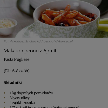
Fot. Arkadiusz Ścichocki / Agencja Wyborcza.pl
Makaron penne z Apulii
Pasta Pugliese
(Dla 6-8 osób)
Składniki
1 kg dojrzałych pomidorów
8 łyżek oliwy
4 ząbki czosnku
1/2 kg krótkiego makaronu (najlepiej penne)