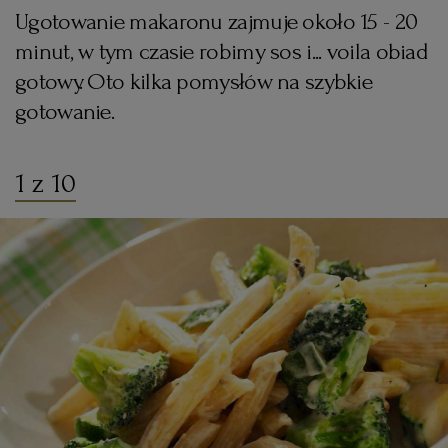
Ugotowanie makaronu zajmuje około 15 - 20
KUCHNIA MEKSYKAŃSKA
DOMOWE PRZETWORY
WYBORCZA TV I VOD
BIQDATA
GLIWICE
minut, w tym czasie robimy sos i... voila obiad
gotowy. Oto kilka pomysłów na szybkie
SOST, DIPY I INNE DODATKI
GORZÓW WIELKOPOLSKI
KUCHNIA INDYJSKA
TYLKO ZDROWIE
JUTRONAUCI
gotowanie.
KSIĄŻKI. MAGAZYN DO CZYTANIA
KUCHNIA HISZPAŃSKA
ARCHIWUM
KALISZ
1 z 10
KUCHNIA NIEMIECKA
NASZA EUROPA
INNE SERWISY
KATOWICE
SŁÓWKA. MAGAZYN O JĘZYKU
GAZETA.PL
KIELCE
KOSZALIN
TOK FM
SPORT.PL
KRAKÓW