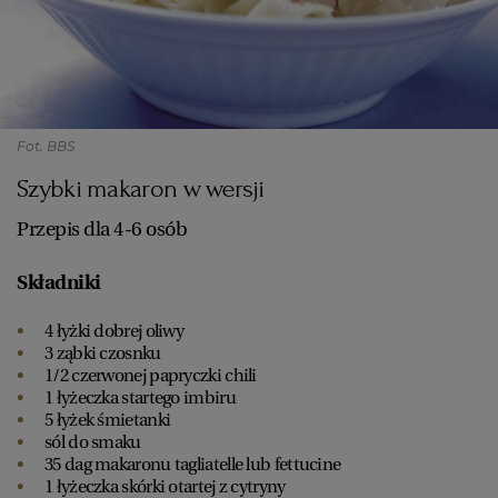
Fot. BBS
Szybki makaron w wersji
Przepis dla 4-6 osób
Składniki
4 łyżki dobrej oliwy
3 ząbki czosnku
1/2 czerwonej papryczki chili
1 łyżeczka startego imbiru
5 łyżek śmietanki
sól do smaku
35 dag makaronu tagliatelle lub fettucine
1 łyżeczka skórki otartej z cytryny