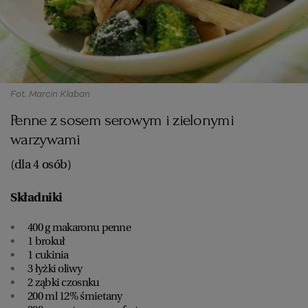
PUBLIO.PL
LUBLIN
KULTURALNYSKLEP.PL
ŁÓDŹ
OLSZTYN
DZIECKO
Fot. Marcin Klaban
Penne z sosem serowym i zielonymi
ZDROWIE
OPOLE
warzywami
(dla 4 osób)
POGODA
PŁOCK
Składniki
PODRÓŻE
POZNAŃ
400 g makaronu penne
1 brokuł
1 cukinia
RADOM
WIDEO
3 łyżki oliwy
2 ząbki czosnku
200 ml 12% śmietany
RYBNIK
FORUM