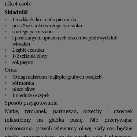
(dla 4 osób)
Składniki
1,5 szklanki liści natki pietruszki
po 1/2 szklanki świeżego tymianku
startego parmezanu
i posiekanych, uprażonych orzechów piniowych lub
włoskich
2 ząbki czosnku
1/2 szklanki oliwy
sól, pieprz
Oraz:
30 dag makaronu (najlepiej grubych wstążek)
sól morska
nieco oliwy
1 nieduży oscypek
Sposób przygotowania
Natkę, tymianek, parmezan, orzechy i czosnek
miksujemy na gładką pastę. Nie przerywając
miksowania, powoli wlewamy oliwę. Gdy sos będzie
gładki, przyprawiamy go do smaku solą i pieprzem.