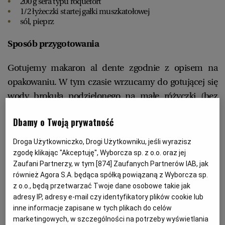
200 g sera typu roquefort
1/2 łyżeczki startej gałki muszkatołowej
sól, pieprz
RZESZÓW
Sposób przygotowania
SOSNOWIEC
Gotujemy makaron al dente zgodnie z opisem na
opakowaniu. W tym czasie wrzucamy do gotującej się
SZCZECIN
wody brokuła podzielonego na małe różyczki (bez
twardych łodyg) i cukinię pokrojoną w półplasterki.
TORUŃ
Dbamy o Twoją prywatność
Blanszujemy 3-4 min, tak aby warzywa pozostały
chrupkie. Na patelni rozgrzewamy oliwę, wrzucamy
Droga Użytkowniczko, Drogi Użytkowniku, jeśli wyrazisz
TRÓJMIASTO
przeciśnięty przez praskę czosnek i podsmażamy 2
zgodę klikając "Akceptuję", Wyborcza sp. z o.o. oraz jej
Zaufani Partnerzy, w tym [
874
] Zaufanych Partnerów IAB, jak
min. Zmniejszamy ogień, wlewamy śmietanę,
również Agora S.A. będąca spółką powiązaną z Wyborcza sp.
WAŁBRZYCH
wrzucamy pokruszone kawałki sera i gotujemy, cały
z o.o., będą przetwarzać Twoje dane osobowe takie jak
czas mieszając, aż ser się rozpuści.
adresy IP, adresy e-mail czy identyfikatory plików cookie lub
Sos doprawiamy gałką, solą i pieprzem. Dodajemy
WARSZAWA
inne informacje zapisane w tych plikach do celów
marketingowych, w szczególności na potrzeby wyświetlania
odcedzone warzywa i makaron. Podajemy od razu albo