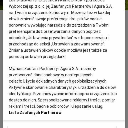
zainstalowanie i przechowywanie plików typu cookie
Wyborczej sp. z o. o. jej Zaufanych Partnerów i Agora S.A.
na Twoim urządzeniu końcowym. Możesz też w każdej
Fot. Arkadiusz Ścichocki / Agencja Wyborcza.pl
chwili zmienić swoje preferencje dot. plików cookie,
Spaghetti carbonara
ponownie wywołując narzędzie do zarządzania Twoimi
preferencjami dot. przetwarzania danych poprzez
Składniki
odnośnik „Ustawienia prywatności” w stopce serwisu i
przechodząc do sekcji „Ustawienia zaawansowane”.
8 żółtek
Zmiana ustawień plików cookie możliwa jest także za
4 łyżki startego sera grana padano
pomocą ustawień przeglądarki.
40-45 dag spaghetti
sól
My, nasi Zaufani Partnerzy i Agora S.A. możemy
grubo mielony pieprz
przetwarzać dane osobowe w następujących
garść chudego wędzonego boczku pokrojonego w
celach:
Użycie dokładnych danych geolokalizacyjnych.
kosteczkę
Aktywne skanowanie charakterystyki urządzenia do celów
nieco oliwy
identyfikacji. Przechowywanie informacji na urządzeniu lub
dostęp do nich. Spersonalizowane reklamy i treści, pomiar
Sposób przygotowania
reklam i treści, badnie odbiorców i ulepszanie usług.
Lista Zaufanych Partnerów
Ugotuj makaron w osolonej wodzie (możesz dodać
nieco oliwy, aby makaron się nie sklejał, ale nie jest to