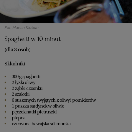
Fot. Marcin Klaban
Spaghetti w 10 minut
(dla 3 osób)
Składniki
300 g spaghetti
2 łyżki oliwy
2 ząbki czosnku
2 szalotki
6 suszonych (wyjętych z oliwy) pomidorów
1 puszka sardynek w oliwie
pęczek natki pietruszki
pieprz
czerwona hawajska sól morska