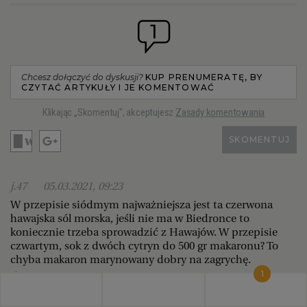
1
Chcesz dołączyć do dyskusji?
KUP PRENUMERATĘ, BY
CZYTAĆ ARTYKUŁY I JE KOMENTOWAĆ
Klikając „Skomentuj”, akceptujesz
Zasady komentowania
SKOMENTUJ
j.47
05.03.2021, 09:23
W przepisie siódmym najważniejsza jest ta czerwona
hawajska sól morska, jeśli nie ma w Biedronce to
koniecznie trzeba sprowadzić z Hawajów. W przepisie
czwartym, sok z dwóch cytryn do 500 gr makaronu? To
chyba makaron marynowany dobry na zagrychę.
1
0
0
ODPOWIEDZ