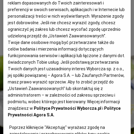
reklam dopasowanych do Twoich zainteresowań i
wkładamy do plastikowego pudełka i wrzucamy do
WROCŁAW
preferencji w swoich serwisach, aplikacjach i w Internecie lub
kosza piknikowego (makaron świetnie smakuje na
personalizacji treści w nich wyświetlanych. Wyrażenie zgody
zimno).
jest dobrowolne. Jeśli nie chcesz wyrazić zgody, chcesz
ZAKOPANE
ograniczyć jej zakres lub chcesz wycofać zgodę uprzednio
udzieloną przejdź do „Ustawień Zaawansowanych”.
2 z 10
Twoje dane osobowe mogą być przetwarzane także do
ZIELONA GÓRA
celów badania i mierzenia informacji dotyczących
funkcjonowania serwisów i aplikacji lub łączone z danymi dot.
świadczonych Tobie usług. Jeśli podstawą przetwarzania
Twoich danych jest uzasadniony interes Wyborcza sp. z o.o.,
jej spółki powiązanej – Agora S.A. – lub Zaufanych Partnerów,
masz prawo wyrazić sprzeciw. Aby to zrobić przejdź do
„Ustawień Zaawansowanych” lub skontaktuj się z
administratorem – w zależności od zakresu sprzeciwu i
podmiotu, wobec którego jest kierowany. Więcej informacji
znajdziesz w
Polityce Prywatności Wyborcza.pl
i
Polityce
Prywatności Agora S.A.
Poprzez kliknięcie "Akceptuję" wyrażasz zgodę na