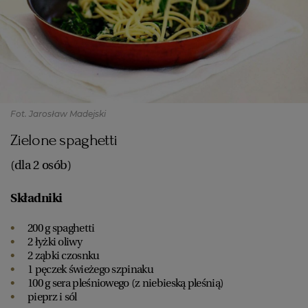
Fot. Jarosław Madejski
Zielone spaghetti
(dla 2 osób)
Składniki
200 g spaghetti
2 łyżki oliwy
2 ząbki czosnku
1 pęczek świeżego szpinaku
100 g sera pleśniowego (z niebieską pleśnią)
pieprz i sól