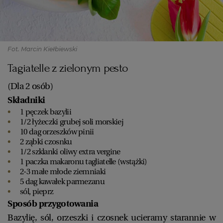
Fot. Marcin Kiełbiewski
Tagiatelle z zielonym pesto
(Dla 2 osób)
Składniki
1 pęczek bazylii
1/2 łyżeczki grubej soli morskiej
10 dag orzeszków pinii
2 ząbki czosnku
1/2 szklanki oliwy extra vergine
1 paczka makaronu tagliatelle (wstążki)
2-3 małe młode ziemniaki
5 dag kawałek parmezanu
sól, pieprz
Sposób przygotowania
Bazylię, sól, orzeszki i czosnek ucieramy starannie w