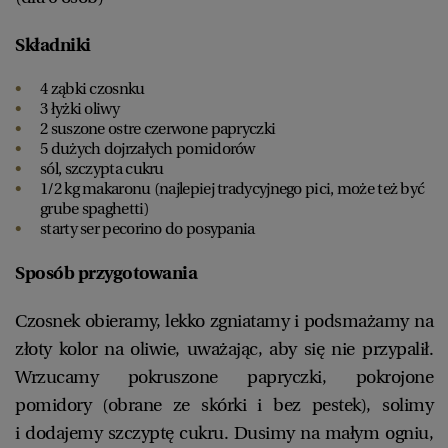
Składniki
4 ząbki czosnku
3 łyżki oliwy
2 suszone ostre czerwone papryczki
5 dużych dojrzałych pomidorów
sól, szczypta cukru
1/2 kg makaronu (najlepiej tradycyjnego pici, może też być
grube spaghetti)
starty ser pecorino do posypania
Sposób przygotowania
Czosnek obieramy, lekko zgniatamy i podsmażamy na
złoty kolor na oliwie, uważając, aby się nie przypalił.
Wrzucamy pokruszone papryczki, pokrojone
pomidory (obrane ze skórki i bez pestek), solimy
i dodajemy szczyptę cukru. Dusimy na małym ogniu,