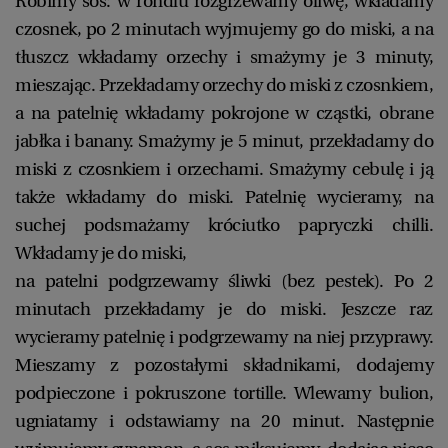
Robimy sos: w rondlu rozgrzewamy oliwę, wkładamy
czosnek, po 2 minutach wyjmujemy go do miski, a na
tłuszcz wkładamy orzechy i smażymy je 3 minuty,
mieszając. Przekładamy orzechy do miski z czosnkiem,
a na patelnię wkładamy pokrojone w cząstki, obrane
jabłka i banany. Smażymy je 5 minut, przekładamy do
miski z czosnkiem i orzechami. Smażymy cebulę i ją
także wkładamy do miski. Patelnię wycieramy, na
suchej podsmażamy króciutko papryczki chilli.
Wkładamy je do miski,
na patelni podgrzewamy śliwki (bez pestek). Po 2
minutach przekładamy je do miski. Jeszcze raz
wycieramy patelnię i podgrzewamy na niej przyprawy.
Mieszamy z pozostałymi składnikami, dodajemy
podpieczone i pokruszone tortille. Wlewamy bulion,
ugniatamy i odstawiamy na 20 minut. Następnie