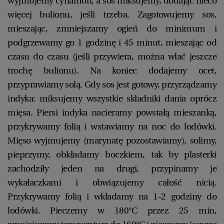
wyjmujemy cynamon, a sos miksujemy, dodając nieco
więcej bulionu, jeśli trzeba. Zagotowujemy sos,
mieszając, zmniejszamy ogień do minimum i
podgrzewamy go 1 godzinę i 45 minut, mieszając od
czasu do czasu (jeśli przywiera, można wlać jeszcze
trochę bulionu). Na koniec dodajemy ocet,
przyprawiamy solą. Gdy sos jest gotowy, przyrządzamy
indyka: miksujemy wszystkie składniki dania oprócz
mięsa. Piersi indyka nacieramy powstałą mieszanką,
przykrywamy folią i wstawiamy na noc do lodówki.
Mięso wyjmujemy (marynatę pozostawiamy), solimy,
pieprzymy, obkładamy boczkiem, tak by plasterki
zachodziły jeden na drugi, przypinamy je
wykałaczkami i obwiązujemy całość nicią.
Przykrywamy folią i wkładamy na 1-2 godziny do
lodówki. Pieczemy w 180°C przez 25 min,