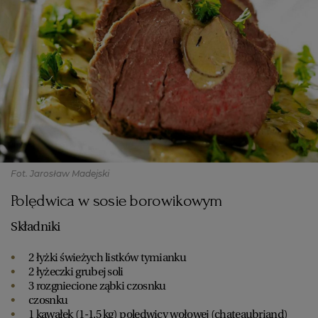
Fot. Jarosław Madejski
Polędwica w sosie borowikowym
Składniki
2 łyżki świeżych listków tymianku
2 łyżeczki grubej soli
3 rozgniecione ząbki czosnku
czosnku
1 kawałek (1-1,5 kg) polędwicy wołowej (chateaubriand)