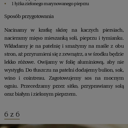
1 łyżka zielonego marynowanego pieprzu
Sposób przygotowania
Nacinamy w kratkę skórę na kaczych piersiach,
nacieramy mięso mieszanką soli, pieprzu i tymianku.
Wkładamy je na patelnię i smażymy na maśle z obu
stron, aż przyrumieni się z zewnątrz, a w środku będzie
lekko różowe. Owijamy w folię aluminiową, aby nie
wystygło. Do tłuszczu na patelni dodajemy bulion, sok,
wino i cointreau. Zagotowujemy sos na mocnym
ogniu. Przecedzamy przez sitko, przyprawiamy solą
oraz białym i zielonym pieprzem.
6 z 6