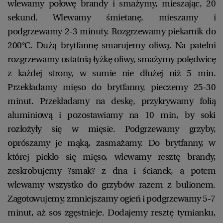
wlewamy połowę brandy i smażymy, mieszając, 20
sekund. Wlewamy śmietanę, mieszamy i
podgrzewamy 2-3 minuty. Rozgrzewamy piekarnik do
200°C. Dużą brytfannę smarujemy oliwą. Na patelni
rozgrzewamy ostatnią łyżkę oliwy, smażymy polędwicę
z każdej strony, w sumie nie dłużej niż 5 min.
Przekładamy mięso do brytfanny, pieczemy 25-30
minut. Przekładamy na deskę, przykrywamy folią
aluminiową i pozostawiamy na 10 min, by soki
rozłożyły się w mięsie. Podgrzewamy grzyby,
oprószamy je mąką, zasmażamy. Do brytfanny, w
której piekło się mięso, wlewamy resztę brandy,
zeskrobujemy ?smak? z dna i ścianek, a potem
wlewamy wszystko do grzybów razem z bulionem.
Zagotowujemy, zmniejszamy ogień i podgrzewamy 5-7
minut, aż sos zgęstnieje. Dodajemy resztę tymianku,