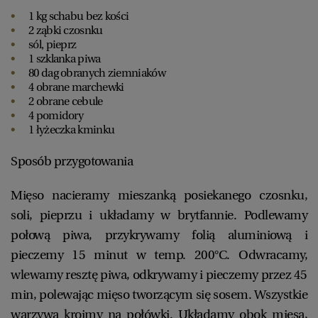
1 kg schabu bez kości
2 ząbki czosnku
sól, pieprz
1 szklanka piwa
80 dag obranych ziemniaków
4 obrane marchewki
2 obrane cebule
4 pomidory
1 łyżeczka kminku
Sposób przygotowania
Mięso nacieramy mieszanką posiekanego czosnku,
soli, pieprzu i układamy w brytfannie. Podlewamy
połową piwa, przykrywamy folią aluminiową i
pieczemy 15 minut w temp. 200°C. Odwracamy,
wlewamy resztę piwa, odkrywamy i pieczemy przez 45
min, polewając mięso tworzącym się sosem. Wszystkie
warzywa kroimy na połówki. Układamy obok mięsa,