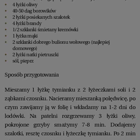
4 łyżki oliwy
40-50 dag borowików
2 łyżki posiekanych szalotek
4 łyżki brandy
1/2 szklanki śmietany kremówki
1 łyżka mąki
2 szklanki dobrego bulionu wołowego (najlepiej
domowego)
2 łyżki natki pietruszki
sól, pieprz
Sposób przygotowania
Mieszamy 1 łyżkę tymianku z 2 łyżeczkami soli i 2
ząbkami czosnku. Nacieramy mieszanką polędwicę, po
czym zawijamy ją w folię i wkładamy na 1-2 dni do
lodówki. Na patelni rozgrzewamy 3 łyżki oliwy,
pokrojone grzyby smażymy 7-8 min. Dodajemy
szalotki, resztę czosnku i łyżeczkę tymianku. Po 2 min