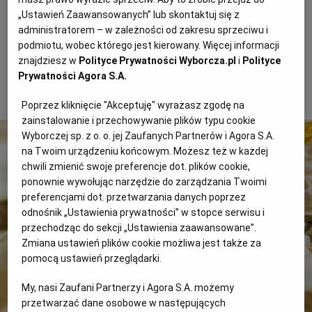
ciasta do dołu. Wierzch smarujemy żółtkiem, pieczemy
„Ustawień Zaawansowanych” lub skontaktuj się z
WROCŁAW
25 minut na środkowym poziomie piekarnika. Gotowe
administratorem – w zależności od zakresu sprzeciwu i
mięso przykrywamy folią aluminiową.
podmiotu, wobec którego jest kierowany. Więcej informacji
znajdziesz w
Polityce Prywatności Wyborcza.pl
i
Polityce
ZAKOPANE
Prywatności Agora S.A.
2 z 6
ZIELONA GÓRA
Poprzez kliknięcie "Akceptuję" wyrażasz zgodę na
zainstalowanie i przechowywanie plików typu cookie
Wyborczej sp. z o. o. jej Zaufanych Partnerów i Agora S.A.
na Twoim urządzeniu końcowym. Możesz też w każdej
chwili zmienić swoje preferencje dot. plików cookie,
ponownie wywołując narzędzie do zarządzania Twoimi
preferencjami dot. przetwarzania danych poprzez
odnośnik „Ustawienia prywatności” w stopce serwisu i
przechodząc do sekcji „Ustawienia zaawansowane”.
Zmiana ustawień plików cookie możliwa jest także za
pomocą ustawień przeglądarki.
My, nasi Zaufani Partnerzy i Agora S.A. możemy
przetwarzać dane osobowe w następujących