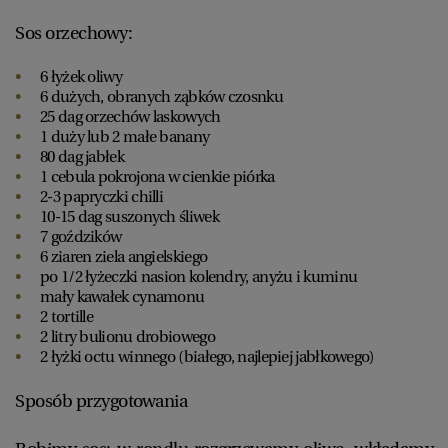
Sos orzechowy:
6 łyżek oliwy
6 dużych, obranych ząbków czosnku
25 dag orzechów laskowych
1 duży lub 2 małe banany
80 dag jabłek
1 cebula pokrojona w cienkie piórka
2-3 papryczki chilli
10-15 dag suszonych śliwek
7 goździków
6 ziaren ziela angielskiego
po 1/2 łyżeczki nasion kolendry, anyżu i kuminu
mały kawałek cynamonu
2 tortille
2 litry bulionu drobiowego
2 łyżki octu winnego (białego, najlepiej jabłkowego)
Sposób przygotowania