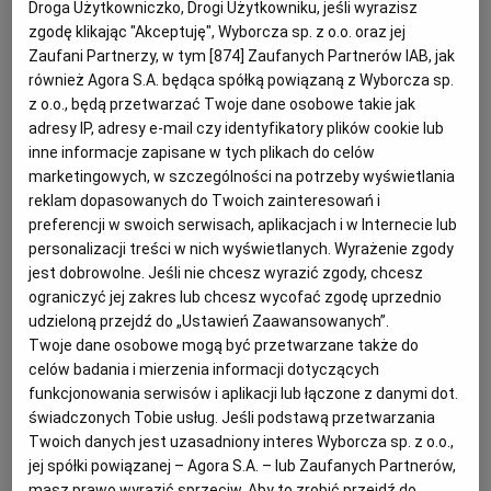
świeżo mielony pieprz
Droga Użytkowniczko, Drogi Użytkowniku, jeśli wyrazisz
2 łyżki łagodnej musztardy
zgodę klikając "Akceptuję", Wyborcza sp. z o.o. oraz jej
2 ząbki czosnku
RZESZÓW
Zaufani Partnerzy, w tym [
874
] Zaufanych Partnerów IAB, jak
2 łyżki oliwy
również Agora S.A. będąca spółką powiązaną z Wyborcza sp.
1 żółtko, mąka
z o.o., będą przetwarzać Twoje dane osobowe takie jak
SOSNOWIEC
adresy IP, adresy e-mail czy identyfikatory plików cookie lub
Sposób przygotowania
inne informacje zapisane w tych plikach do celów
marketingowych, w szczególności na potrzeby wyświetlania
SZCZECIN
Ciasto rozmrażamy, kroimy na połowę. Mięso
reklam dopasowanych do Twoich zainteresowań i
pieprzymy, nacieramy musztardą. Rozgniatamy ząbki
preferencji w swoich serwisach, aplikacjach i w Internecie lub
personalizacji treści w nich wyświetlanych. Wyrażenie zgody
TORUŃ
czosnku, nie obierając ich, wrzucamy na patelnię z
jest dobrowolne. Jeśli nie chcesz wyrazić zgody, chcesz
rozgrzaną oliwą. Wkładamy mięso, obsmażamy z
ograniczyć jej zakres lub chcesz wycofać zgodę uprzednio
każdej strony, solimy. Rozgrzewamy piekarnik do
TRÓJMIASTO
udzieloną przejdź do „Ustawień Zaawansowanych”.
Twoje dane osobowe mogą być przetwarzane także do
200°C (bez termoobiegu). Blachę wykładamy
celów badania i mierzenia informacji dotyczących
pergaminem.
WAŁBRZYCH
funkcjonowania serwisów i aplikacji lub łączone z danymi dot.
Oba kawałki ciasta rozwałkowujemy na prostokąty 20 x
świadczonych Tobie usług. Jeśli podstawą przetwarzania
30 cm. Na każdym układamy kawałek polędwicy,
Twoich danych jest uzasadniony interes Wyborcza sp. z o.o.,
WARSZAWA
jej spółki powiązanej – Agora S.A. – lub Zaufanych Partnerów,
zawijamy jak krokiet. Układamy na blasze złączeniem
masz prawo wyrazić sprzeciw. Aby to zrobić przejdź do