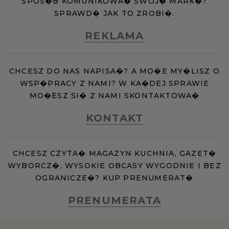
SPOS�B KOMUNIKOWA� SWOJ� MARK�?
SPRAWD� JAK TO ZROBI�.
REKLAMA
CHCESZ DO NAS NAPISA�? A MO�E MY�LISZ O
WSP�PRACY Z NAMI? W KA�DEJ SPRAWIE
MO�ESZ SI� Z NAMI SKONTAKTOWA�
KONTAKT
CHCESZ CZYTA� MAGAZYN KUCHNIA, GAZET�
WYBORCZ�, WYSOKIE OBCASY WYGODNIE I BEZ
OGRANICZE�? KUP PRENUMERAT�
PRENUMERATA