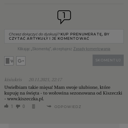
1
Chcesz dołączyć do dyskusji?
KUP PRENUMERATĘ, BY
CZYTAĆ ARTYKUŁY I JE KOMENTOWAĆ
Klikając „Skomentuj”, akceptujesz
Zasady komentowania
SKOMENTUJ
kisiukris
20.11.2021, 22:17
Uwielbiam takie mięsa! Mam swoje ulubione, które
kupuję na święta - to wołowina sezonowana od Kiszeczki
- www.kiszeczka.pl.
1
0
ODPOWIEDZ