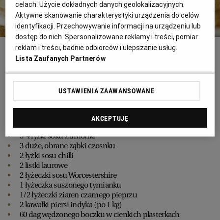
celach:
Użycie dokładnych danych geolokalizacyjnych.
Aktywne skanowanie charakterystyki urządzenia do celów
identyfikacji. Przechowywanie informacji na urządzeniu lub
dostęp do nich. Spersonalizowane reklamy i treści, pomiar
Fot. Jarosław Madejski
reklam i treści, badnie odbiorców i ulepszanie usług.
Lista Zaufanych Partnerów
Pierś z indyka z meksykańskim sosem
orzechowym
USTAWIENIA ZAAWANSOWANE
Składniki
1 spora garść natki pietruszki
AKCEPTUJĘ
1/4 szklanki oliwy
3-4 łyżki soku z limonki
3 duże, obrane ząbki czosnku
2 łyżki sosu chilli
2 listki laurowe
2 łyżeczki sosu Worcestershire
1 łyżeczka suszonego tymianku
1/2 łyżeczki ziaren czarnego pieprzu
2 kawałki piersi indyka (po 1 kg)
60 dag wędzonego boczku w cienkich plasterkach