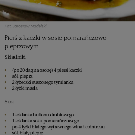
Fot. Jarosław Madejski
Pierś z kaczki w sosie pomarańczowo-
pieprzowym
Składniki
(po 20 dag na osobę) 4 piersi kaczki
sól, pieprz
2 łyżeczki suszonego tymianku
2 łyżki masła
Sos:
1 szklanka bulionu drobiowego
1 szklanka soku pomarańczowego
po 4 łyżki białego wytrawnego wina i cointreau
sól, biały pieprz