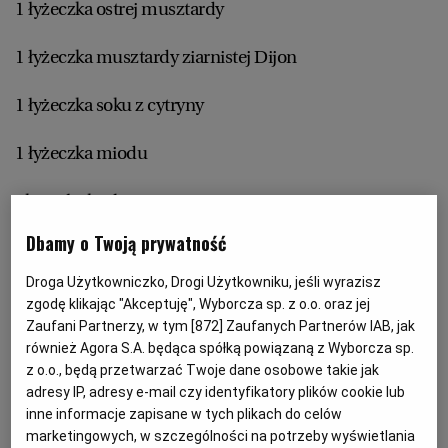
1 łyżeczka ostrej musztardy
RZESZÓW
1 łyżeczka musztardy ziarnistej Dijon
1 łyżeczka soku z cytryny
SOSNOWIEC
1 łyżeczka miodu
SZCZECIN
ok 2-3 łyżki oliwy
TORUŃ
Dbamy o Twoją prywatność
szczypta soli i pieprzu
Droga Użytkowniczko, Drogi Użytkowniku, jeśli wyrazisz
TRÓJMIASTO
zgodę klikając "Akceptuję", Wyborcza sp. z o.o. oraz jej
Zaufani Partnerzy, w tym [
872
] Zaufanych Partnerów IAB, jak
Wymieszać wszystkie składniki sosu - na końcu powoli
również Agora S.A. będąca spółką powiązaną z Wyborcza sp.
WAŁBRZYCH
dodawać oliwę do momentu, aż dobrze się połączy z
z o.o., będą przetwarzać Twoje dane osobowe takie jak
adresy IP, adresy e-mail czy identyfikatory plików cookie lub
inniymi składnikami, a sos uzyska kremową
WARSZAWA
inne informacje zapisane w tych plikach do celów
konsystencję. Doprawić solą i pieprzem do smaku.
marketingowych, w szczególności na potrzeby wyświetlania