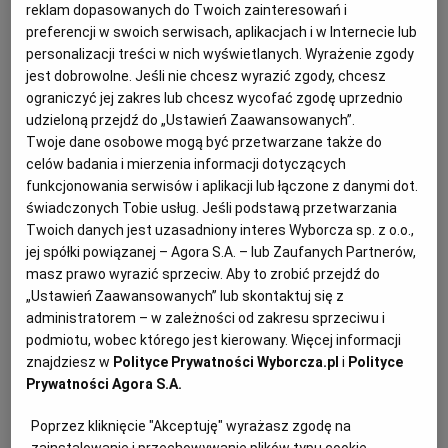
reklam dopasowanych do Twoich zainteresowań i
WROCŁAW
preferencji w swoich serwisach, aplikacjach i w Internecie lub
personalizacji treści w nich wyświetlanych. Wyrażenie zgody
Białe szparagi obieramy do 3/4 wysokości
jest dobrowolne. Jeśli nie chcesz wyrazić zgody, chcesz
ZAKOPANE
ograniczyć jej zakres lub chcesz wycofać zgodę uprzednio
pozostawiając główki nienaruszone. Odcinamy
udzieloną przejdź do „Ustawień Zaawansowanych”.
zdrewniałe końcówki. Szparagi kroimy w
Twoje dane osobowe mogą być przetwarzane także do
ZIELONA GÓRA
kilkucentymetrowe słupki. Blanszujemy we wrzącej
celów badania i mierzenia informacji dotyczących
wodzie przez 3 minuty - dopiero po 2 minutach
funkcjonowania serwisów i aplikacji lub łączone z danymi dot.
świadczonych Tobie usług. Jeśli podstawą przetwarzania
zanurzamy główki. Hartujemy w zimnej wodzie i
Twoich danych jest uzasadniony interes Wyborcza sp. z o.o.,
odcedzamy.
jej spółki powiązanej – Agora S.A. – lub Zaufanych Partnerów,
masz prawo wyrazić sprzeciw. Aby to zrobić przejdź do
Truskawki pozbawiamy szypułek, szczypior drobno
„Ustawień Zaawansowanych” lub skontaktuj się z
siekamy. Z kromki chleba przygotowujemy grzanki - na
administratorem – w zależności od zakresu sprzeciwu i
podmiotu, wobec którego jest kierowany. Więcej informacji
patelni z odrobiną oleju, lub w piekarniku - również
znajdziesz w
Polityce Prywatności Wyborcza.pl
i
Polityce
skropione kilkoma kroplami oliwy.
Prywatności Agora S.A.
Poprzez kliknięcie "Akceptuję" wyrażasz zgodę na