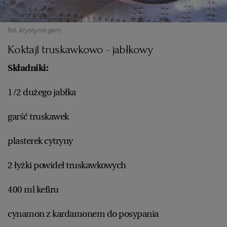
fot. krystyna gerc
Koktajl truskawkowo - jabłkowy
Składniki:
1/2 dużego jabłka
garść truskawek
plasterek cytryny
2 łyżki powideł truskawkowych
400 ml kefiru
cynamon z kardamonem do posypania