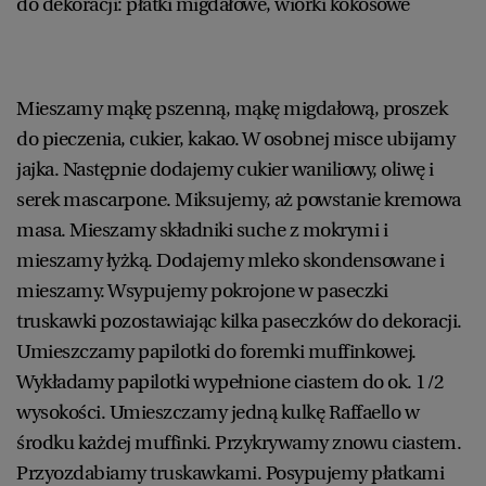
do dekoracji: płatki migdałowe, wiórki kokosowe
Mieszamy mąkę pszenną, mąkę migdałową, proszek
do pieczenia, cukier, kakao. W osobnej misce ubijamy
jajka. Następnie dodajemy cukier waniliowy, oliwę i
serek mascarpone. Miksujemy, aż powstanie kremowa
masa. Mieszamy składniki suche z mokrymi i
mieszamy łyżką. Dodajemy mleko skondensowane i
mieszamy. Wsypujemy pokrojone w paseczki
truskawki pozostawiając kilka paseczków do dekoracji.
Umieszczamy papilotki do foremki muffinkowej.
Wykładamy papilotki wypełnione ciastem do ok. 1/2
wysokości. Umieszczamy jedną kulkę Raffaello w
środku każdej muffinki. Przykrywamy znowu ciastem.
Przyozdabiamy truskawkami. Posypujemy płatkami