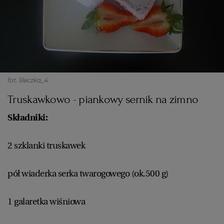
fot. lileczka_4
Truskawkowo - piankowy sernik na zimno
Składniki:
2 szklanki truskawek
pół wiaderka serka twarogowego (ok.500 g)
1 galaretka wiśniowa