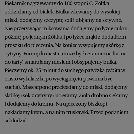
Piekarnik nagrzewamy do 180 stopni C. Żółtka
oddzielamy od białek. Białka wlewamy do wysokiej
miski, dodajemy szczyptę soli i ubijamy na sztywno.
Nie przerywając miksowania dodajemy po łyżce cukru,
później po jednym żółtku i po łyżce mąki z dodatkiem
proszku do pieczenia. Na koniec wsypujemy skórkę z
cytryny. Formę do ciasta (może być ceramiczna forma
do tarty) smarujemy masłem i obsypujemy bułką.
Pieczemy ok. 25 minut do suchego patyczka (wbita w
ciasto wykałaczka po wyciągnięciu powinna być
sucha). Mascarpone przekładamy do miski, dodajemy
skórkę i sok z cytryny i ucieramy. Zioła drobno siekamy
i dodajemy do kremu. Na upieczony biszkopt
nakładamy krem, a na nim truskawki. Przed podaniem
schłodzić.