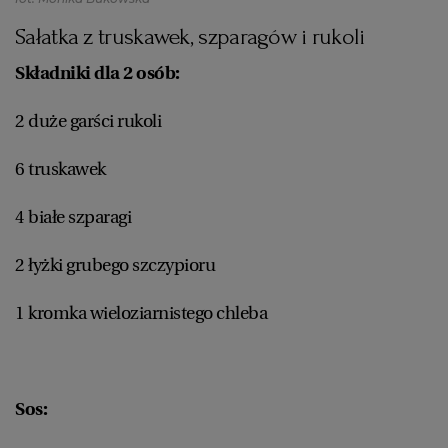
PUBLIO.PL
LUBLIN
Sałatka z truskawek, szparagów i rukoli
KULTURALNYSKLEP.PL
ŁÓDŹ
Składniki dla 2 osób:
2 duże garści rukoli
OLSZTYN
DZIECKO
6 truskawek
ZDROWIE
OPOLE
4 białe szparagi
POGODA
PŁOCK
2 łyżki grubego szczypioru
1 kromka wieloziarnistego chleba
PODRÓŻE
POZNAŃ
RADOM
WIDEO
Sos:
RYBNIK
FORUM