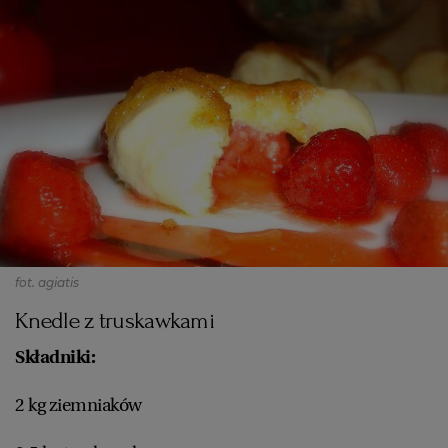
fot. agiatis
Knedle z truskawkami
Składniki:
2 kg ziemniaków