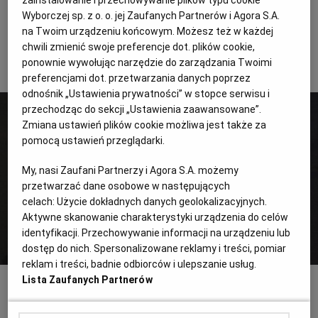
zainstalowanie i przechowywanie plików typu cookie
Autorka:
Monika Bukowska
Wyborczej sp. z o. o. jej Zaufanych Partnerów i Agora S.A.
na Twoim urządzeniu końcowym. Możesz też w każdej
chwili zmienić swoje preferencje dot. plików cookie,
2 z 10
ponownie wywołując narzędzie do zarządzania Twoimi
preferencjami dot. przetwarzania danych poprzez
odnośnik „Ustawienia prywatności” w stopce serwisu i
przechodząc do sekcji „Ustawienia zaawansowane”.
Zmiana ustawień plików cookie możliwa jest także za
pomocą ustawień przeglądarki.
My, nasi Zaufani Partnerzy i Agora S.A. możemy
przetwarzać dane osobowe w następujących
celach:
Użycie dokładnych danych geolokalizacyjnych.
Aktywne skanowanie charakterystyki urządzenia do celów
identyfikacji. Przechowywanie informacji na urządzeniu lub
dostęp do nich. Spersonalizowane reklamy i treści, pomiar
reklam i treści, badnie odbiorców i ulepszanie usług.
fot. bocado
Lista Zaufanych Partnerów
Biszkopt z kremem cytrynowo - miętowym,