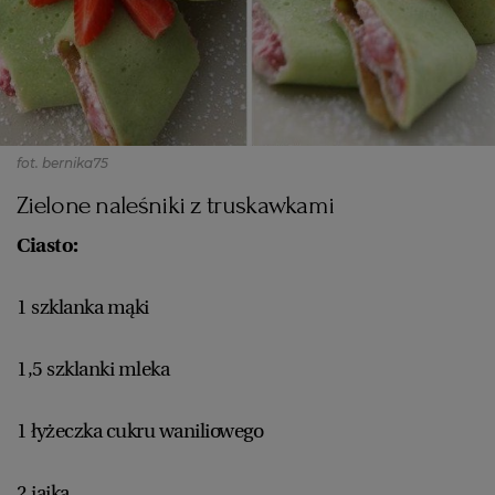
fot. bernika75
Zielone naleśniki z truskawkami
Ciasto:
1 szklanka mąki
1,5 szklanki mleka
1 łyżeczka cukru waniliowego
2 jajka