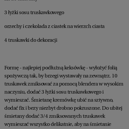
3 łyżki sosu truskawkowego
orzechy i czekolada z ciastek na wierzch ciasta
4 truskawki do dekoracji
Formę - najlepiej podłużną keksówkę - wyłożyć folią
spożywczą tak, by brzegi wystawały na zewnątrz. 10
truskawek zmiksować za pomocą blendera w wysokim
naczyniu, dodać 3 łyżki sosu truskawkowego i
wymieszać. Śmietanę kremówkę ubić na sztywno,
dodać fix i bezy niezbyt drobno pokruszone. Do ubitej
śmietany dodać 3/4 zmiksowanych truskawek
wymieszać wszystko delikatnie, aby na śmietanie