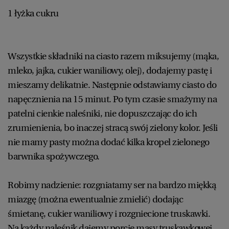
1 łyżka cukru
Wszystkie składniki na ciasto razem miksujemy (mąka,
mleko, jajka, cukier waniliowy, olej), dodajemy pastę i
mieszamy delikatnie. Następnie odstawiamy ciasto do
napęcznienia na 15 minut. Po tym czasie smażymy na
patelni cienkie naleśniki, nie dopuszczając do ich
zrumienienia, bo inaczej stracą swój zielony kolor. Jeśli
nie mamy pasty można dodać kilka kropel zielonego
barwnika spożywczego.
Robimy nadzienie: rozgniatamy ser na bardzo miękką
miazgę (można ewentualnie zmielić) dodając
śmietanę, cukier waniliowy i rozgniecione truskawki.
Na każdy naleśnik dajemy porcję masy truskawkowej,