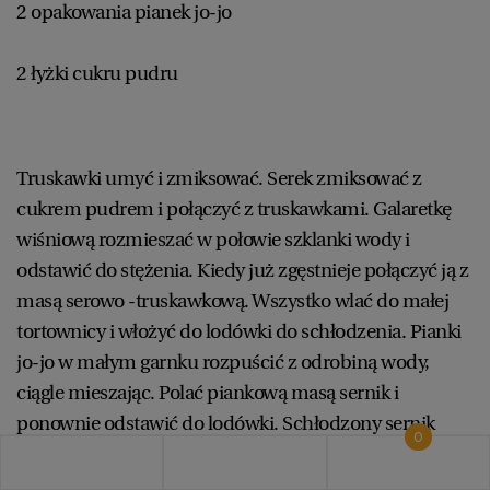
2 opakowania pianek jo-jo
2 łyżki cukru pudru
Truskawki umyć i zmiksować. Serek zmiksować z
cukrem pudrem i połączyć z truskawkami. Galaretkę
wiśniową rozmieszać w połowie szklanki wody i
odstawić do stężenia. Kiedy już zgęstnieje połączyć ją z
masą serowo -truskawkową. Wszystko wlać do małej
tortownicy i włożyć do lodówki do schłodzenia. Pianki
jo-jo w małym garnku rozpuścić z odrobiną wody,
ciągle mieszając. Polać piankową masą sernik i
ponownie odstawić do lodówki. Schłodzony sernik
0
pokroić na kawałki. Smacznego