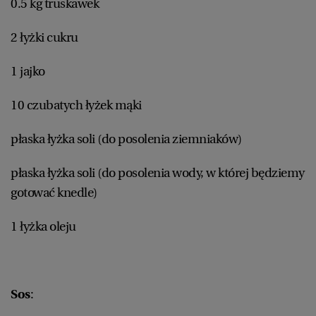
0.5 kg truskawek
2 łyżki cukru
1 jajko
10 czubatych łyżek mąki
płaska łyżka soli (do posolenia ziemniaków)
płaska łyżka soli (do posolenia wody, w której będziemy
gotować knedle)
1 łyżka oleju
Sos
: