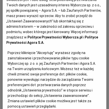
2 łyżki obranych i posiekanych pistacji (mogą być solone)
Twoich danych jest uzasadniony interes Wyborcza sp. z o.o.,
jej spółki powiązanej – Agora S.A. – lub Zaufanych Partnerów,
Sposób przygotowania
RZESZÓW
masz prawo wyrazić sprzeciw. Aby to zrobić przejdź do
„Ustawień Zaawansowanych” lub skontaktuj się z
Rozgrzewamy piekarnik do 220 st. Ciasto
SOSNOWIEC
administratorem – w zależności od zakresu sprzeciwu i
rozwałkowujemy na posypanej mąką stolnicy, starając
podmiotu, wobec którego jest kierowany. Więcej informacji
się uzyskać kwadrat o boku 30 cm. Z każdej jego strony
znajdziesz w
Polityce Prywatności Wyborcza.pl
i
Polityce
SZCZECIN
Prywatności Agora S.A.
odcinamy półtora- lub dwucentymetrowy pasek; paski
odkładamy na bok. Kwadrat kładziemy na blasze i
Poprzez kliknięcie "Akceptuję" wyrażasz zgodę na
TORUŃ
gęsto nakłuwamy widelcem. Smarujemy
zainstalowanie i przechowywanie plików typu cookie
Wyborczej sp. z o. o. jej Zaufanych Partnerów i Agora S.A.
roztrzepanym jajkiem, do brzegów przyklejamy
na Twoim urządzeniu końcowym. Możesz też w każdej
odcięte paski, dociskając zwłaszcza w miejscach, gdzie
TRÓJMIASTO
chwili zmienić swoje preferencje dot. plików cookie,
się łączą. Smarujemy paski resztą roztrzepanego jajka,
ponownie wywołując narzędzie do zarządzania Twoimi
posypujemy grubym cukrem i pieczemy 15-17 minut
preferencjami dot. przetwarzania danych poprzez
WAŁBRZYCH
odnośnik „Ustawienia prywatności” w stopce serwisu i
na środkowym poziomie piekarnika.
przechodząc do sekcji „Ustawienia zaawansowane”.
WARSZAWA
Zmiana ustawień plików cookie możliwa jest także za
Ostrożnie zdejmujemy ciasto z blachy i czekamy, aż
pomocą ustawień przeglądarki.