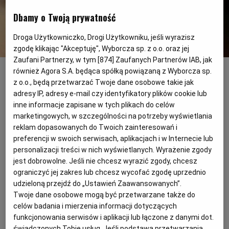
PUBLIO.PL
LUBLIN
Dbamy o Twoją prywatność
KULTURALNYSKLEP.PL
ŁÓDŹ
Droga Użytkowniczko, Drogi Użytkowniku, jeśli wyrazisz
zgodę klikając "Akceptuję", Wyborcza sp. z o.o. oraz jej
Zaufani Partnerzy, w tym [
874
] Zaufanych Partnerów IAB, jak
Fot. Jarosław Madejski
OLSZTYN
DZIECKO
również Agora S.A. będąca spółką powiązaną z Wyborcza sp.
Ciasto francuskie z pomarańczami i
z o.o., będą przetwarzać Twoje dane osobowe takie jak
adresy IP, adresy e-mail czy identyfikatory plików cookie lub
pistacjami
ZDROWIE
OPOLE
inne informacje zapisane w tych plikach do celów
marketingowych, w szczególności na potrzeby wyświetlania
Składniki
reklam dopasowanych do Twoich zainteresowań i
POGODA
PŁOCK
preferencji w swoich serwisach, aplikacjach i w Internecie lub
płat rozmrożonego ciasta francuskiego (24 x 36 cm)
mąka do podsypania
personalizacji treści w nich wyświetlanych. Wyrażenie zgody
jajko
PODRÓŻE
POZNAŃ
jest dobrowolne. Jeśli nie chcesz wyrazić zgody, chcesz
2 łyżki grubego cukru
ograniczyć jej zakres lub chcesz wycofać zgodę uprzednio
11 pomarańczy
udzieloną przejdź do „Ustawień Zaawansowanych”.
250 g kremowego twarożku naturalnego
RADOM
WIDEO
Twoje dane osobowe mogą być przetwarzane także do
50 g cukru
celów badania i mierzenia informacji dotyczących
olejek waniliowy
funkcjonowania serwisów i aplikacji lub łączone z danymi dot.
szczypta soli
RYBNIK
FORUM
świadczonych Tobie usług. Jeśli podstawą przetwarzania