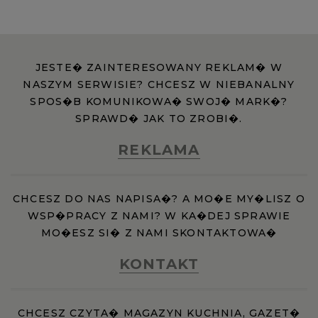
JESTE� ZAINTERESOWANY REKLAM� W
NASZYM SERWISIE? CHCESZ W NIEBANALNY
SPOS�B KOMUNIKOWA� SWOJ� MARK�?
SPRAWD� JAK TO ZROBI�.
REKLAMA
CHCESZ DO NAS NAPISA�? A MO�E MY�LISZ O
WSP�PRACY Z NAMI? W KA�DEJ SPRAWIE
MO�ESZ SI� Z NAMI SKONTAKTOWA�
KONTAKT
CHCESZ CZYTA� MAGAZYN KUCHNIA, GAZET�