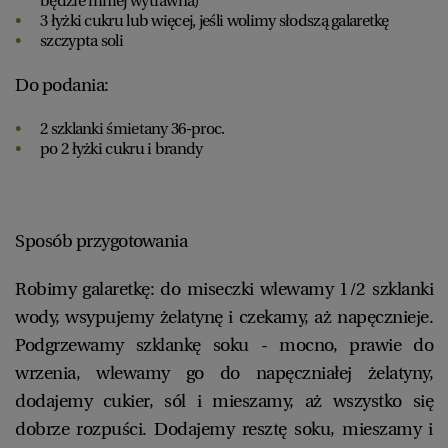
będzie mniej wytrawna)
3 łyżki cukru lub więcej, jeśli wolimy słodszą galaretkę
szczypta soli
Do podania:
2 szklanki śmietany 36-proc.
po 2 łyżki cukru i brandy
Sposób przygotowania
Robimy galaretkę: do miseczki wlewamy 1/2 szklanki
wody, wsypujemy żelatynę i czekamy, aż napęcznieje.
Podgrzewamy szklankę soku - mocno, prawie do
wrzenia, wlewamy go do napęczniałej żelatyny,
dodajemy cukier, sól i mieszamy, aż wszystko się
dobrze rozpuści. Dodajemy resztę soku, mieszamy i