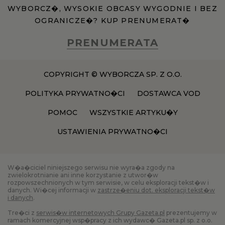
WYBORCZ�, WYSOKIE OBCASY WYGODNIE I BEZ
OGRANICZE�? KUP PRENUMERAT�
PRENUMERATA
COPYRIGHT © WYBORCZA SP. Z O.O.
POLITYKA PRYWATNO�CI
DOSTAWCA VOD
POMOC
WSZYSTKIE ARTYKU�Y
USTAWIENIA PRYWATNO�CI
W�a�ciciel niniejszego serwisu nie wyra�a zgody na
zwielokrotnianie ani inne korzystanie z utwor�w
rozpowszechnionych w tym serwisie, w celu eksploracji tekst�w i
danych. Wi�cej informacji w
zastrze�eniu dot. eksploracji tekst�w
i danych
.
Tre�ci z
serwis�w internetowych Grupy Gazeta.pl
prezentujemy w
ramach komercyjnej wsp�pracy z ich wydawc� Gazeta.pl sp. z o.o.