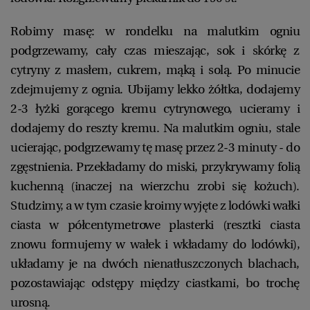
Robimy masę: w rondelku na malutkim ogniu
podgrzewamy, cały czas mieszając, sok i skórkę z
cytryny z masłem, cukrem, mąką i solą. Po minucie
zdejmujemy z ognia. Ubijamy lekko żółtka, dodajemy
2-3 łyżki gorącego kremu cytrynowego, ucieramy i
dodajemy do reszty kremu. Na malutkim ogniu, stale
ucierając, podgrzewamy tę masę przez 2-3 minuty - do
zgęstnienia. Przekładamy do miski, przykrywamy folią
kuchenną (inaczej na wierzchu zrobi się kożuch).
Studzimy, a w tym czasie kroimy wyjęte z lodówki wałki
ciasta w półcentymetrowe plasterki (resztki ciasta
znowu formujemy w wałek i wkładamy do lodówki),
układamy je na dwóch nienatłuszczonych blachach,
pozostawiając odstępy między ciastkami, bo trochę
urosną.