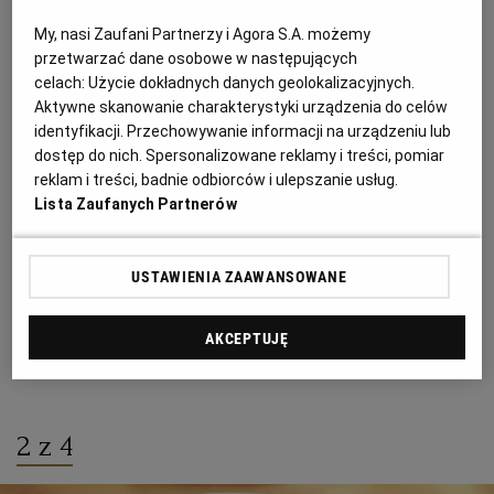
ostygnie. Jeśli środek za bardzo ?spuchł?, lekko
WROCŁAW
My, nasi Zaufani Partnerzy i Agora S.A. możemy
spłaszczamy go dłonią. Z jednej pomarańczy (odmiana
przetwarzać dane osobowe w następujących
novelina) wyciskamy 2 łyżki soku. Pozostałe obieramy
celach:
Użycie dokładnych danych geolokalizacyjnych.
ze skórki i robimy z nich ?fileciki?, czyli dzielimy na
ZAKOPANE
Aktywne skanowanie charakterystyki urządzenia do celów
cząstki, które obieramy z błonek.
identyfikacji. Przechowywanie informacji na urządzeniu lub
dostęp do nich. Spersonalizowane reklamy i treści, pomiar
ZIELONA GÓRA
reklam i treści, badnie odbiorców i ulepszanie usług.
Układamy je na papierowym ręczniku, przykrywamy
Lista Zaufanych Partnerów
drugim ręcznikiem i czekamy, aż papier wchłonie sok.
Ucieramy twarożek z cukrem, odrobiną wanilii, solą i
sokiem pomarańczowym. Rozsmarowujemy na
USTAWIENIA ZAAWANSOWANE
cieście, pozostawiając bez masy wyłącznie brzegi. Na
wierzchu układamy pomarańcze i posypujemy
AKCEPTUJĘ
pistacjami.
2 z 4