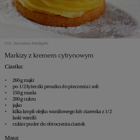
Fot. Jarosław Madejski
Markizy z kremem cytrynowym
Ciastka:
260 g mąki
po 1/2 łyżeczki proszku do pieczenia i soli
150 g masła
200 g cukru
jajko
kilka kropli olejku waniliowego lub ziarenka z 1/2
laski wanilii
cukier puder do obtoczenia ciastek
Masa: