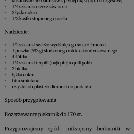
kilkanaście herbatników z pełnej mąki (np. Lu Digestive)
1/4 szklanki orzeszków pinii
2 łyżki cukru
1/2 kostki stopionego masła
Nadzienie:
1/2 szklanki świeżo wyciśniętego soku z limonki
1 puszka (533 g) słodzonego mleka skondensowanego
4 żółtka
1/4 szklanki tequili (najlepiej tequili gold)
2 białka
łyżka cukru
bita śmietana
cząstki lub plasterki limonki do podania
Sposób przygotowania
Rozgrzewamy piekarnik do 170 st.
Przygotowujemy spód: miksujemy herbatniki w