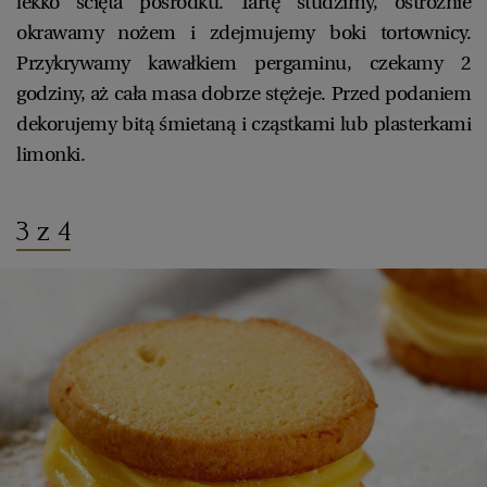
lekko ścięta pośrodku. Tartę studzimy, ostrożnie
okrawamy nożem i zdejmujemy boki tortownicy.
Przykrywamy kawałkiem pergaminu, czekamy 2
godziny, aż cała masa dobrze stężeje. Przed podaniem
dekorujemy bitą śmietaną i cząstkami lub plasterkami
limonki.
3 z 4