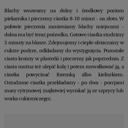
Blachy wsuwamy na dolny i środkowy poziom
piekarnika i pieczemy ciastka 8-10 minut - na złoto. W
połowie pieczenia zamieniamy blachy miejscami -
dolna ma być teraz pośrodku. Gotowe ciastka studzimy
3 minuty na blasze. Zdejmujemy i ciepłe obtaczamy w
cukrze pudrze, odkładamy do wystygnięcia. Pozostałe
ciasto kroimy w plasterki i pieczemy jak poprzednio. Z
ciasta można też ulepić kulę i potem rozwałkować ją, a
ciastka powycinać foremką albo kieliszkiem.
Ostudzone ciastka przekładamy - po dwa - porcjami
masy cytrynowej (najłatwiej wyciskać ją ze szprycy lub
worka cukierniczego).