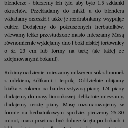
blenderze - bierzemy ich tyle, aby było 1,5 szklanki
okruchów. Przekładamy do miski, a do blendera
wkładamy orzeszki i także je rozdrabniamy, wsypując
cukier. Dodajemy do pokruszonych herbatników,
wlewamy lekko przestudzone masło, mieszamy. Masą
równomiernie wyklejamy dno i boki niskiej tortownicy
o śr. 23 cm lub formy na tartę (ale takiej ze
zdejmowanymi bokami).
Robimy nadzienie: mieszamy mikserem sok z limonek
z mlekiem, żółtkami i tequilą. Oddzielnie ubijamy
białka z cukrem na bardzo sztywną pianę. 1/4 piany
dodajemy do masy limonkowej, delikatnie mieszamy,
dodajemy resztę piany. Masę rozsmarowujemy w
formie na herbatnikowym spodzie, pieczemy 25-30
minut; masa powinna być dobrze ścięta po bokach i