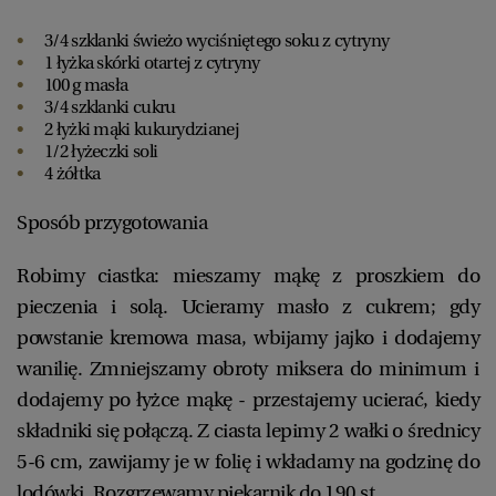
3/4 szklanki świeżo wyciśniętego soku z cytryny
1 łyżka skórki otartej z cytryny
100 g masła
3/4 szklanki cukru
2 łyżki mąki kukurydzianej
1/2 łyżeczki soli
4 żółtka
Sposób przygotowania
Robimy ciastka: mieszamy mąkę z proszkiem do
pieczenia i solą. Ucieramy masło z cukrem; gdy
powstanie kremowa masa, wbijamy jajko i dodajemy
wanilię. Zmniejszamy obroty miksera do minimum i
dodajemy po łyżce mąkę - przestajemy ucierać, kiedy
składniki się połączą. Z ciasta lepimy 2 wałki o średnicy
5-6 cm, zawijamy je w folię i wkładamy na godzinę do
lodówki. Rozgrzewamy piekarnik do 190 st.