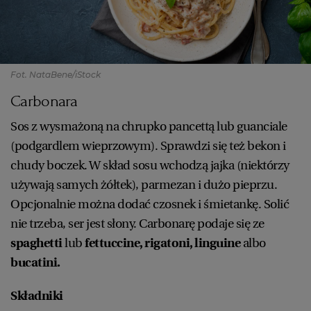
Fot. NataBene/iStock
Carbonara
Sos z wysmażoną na chrupko pancettą lub guanciale
(podgardlem wieprzowym). Sprawdzi się też bekon i
chudy boczek. W skład sosu wchodzą jajka (niektórzy
używają samych żółtek), parmezan i dużo pieprzu.
Opcjonalnie można dodać czosnek i śmietankę. Solić
nie trzeba, ser jest słony. Carbonarę podaje się ze
spaghetti
lub
fettuccine, rigatoni, linguine
albo
bucatini.
Składniki