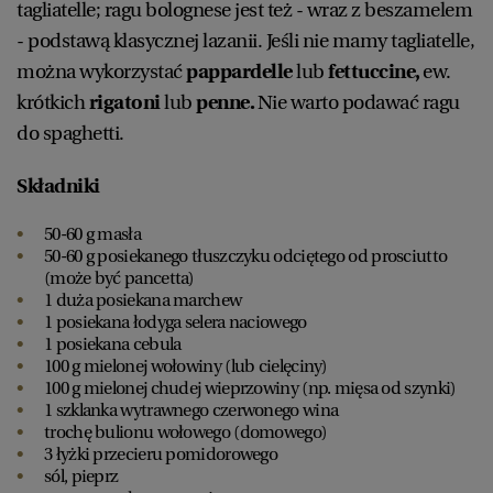
tagliatelle; ragu bolognese jest też - wraz z beszamelem
- podstawą klasycznej lazanii. Jeśli nie mamy tagliatelle,
można wykorzystać
pappardelle
lub
fettuccine,
ew.
krótkich
rigatoni
lub
penne.
Nie warto podawać
ragu
do spaghetti.
Składniki
50-60 g masła
50-60 g posiekanego tłuszczyku odciętego od prosciutto
(może być pancetta)
1 duża posiekana marchew
1 posiekana łodyga selera naciowego
1 posiekana cebula
100 g mielonej wołowiny (lub cielęciny)
100 g mielonej chudej wieprzowiny (np. mięsa od szynki)
1 szklanka wytrawnego czerwonego wina
trochę bulionu wołowego (domowego)
3 łyżki przecieru pomidorowego
sól, pieprz