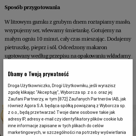
Sposób przygotowania
RZESZÓW
W litrowym garnku z grubym dnem roztapiamy masło,
wsypujemy ser, wlewamy śmietankę. Gotujemy na
SOSNOWIEC
małym ogniu 10 minut, cały czas mieszając. Dodajemy
pietruszkę, pieprz i sól. Odcedzony makaron
SZCZECIN
ugotowany według przepisu na opakowaniu wkładamy
do ogrzanej miski, wlewamy sos, mieszamy i od razu
TORUŃ
podajemy.
Dbamy o Twoją prywatność
Droga Użytkowniczko, Drogi Użytkowniku, jeśli wyrazisz
TRÓJMIASTO
2 z 8
zgodę klikając "Akceptuję", Wyborcza sp. z o.o. oraz jej
Zaufani Partnerzy, w tym [
872
] Zaufanych Partnerów IAB, jak
również Agora S.A. będąca spółką powiązaną z Wyborcza sp.
WAŁBRZYCH
z o.o., będą przetwarzać Twoje dane osobowe takie jak
adresy IP, adresy e-mail czy identyfikatory plików cookie lub
WARSZAWA
inne informacje zapisane w tych plikach do celów
marketingowych, w szczególności na potrzeby wyświetlania