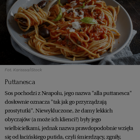
Fot. Karisssa/iStock
Puttanesca
Sos pochodzi z Neapolu, jego nazwa "alla puttanesca"
dosłownie oznacza "tak jak go przyrządzają
prostytutki". Niewykluczone, że damy lekkich
obyczajów (a może ich klienci?) były jego
wielbicielkami, jednak nazwa prawdopodobnie wzięła
się od łacińskiego putida, czyli śmierdzący, zgniły,