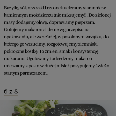
Bazylię, sól, orzeszki i czosnek ucieramy starannie w
kamiennym moździerzu (nie miksujemy!). Do zielonej
masy dodajemy oliwę, doprawiamy pieprzem.
Gotujemy makaron al dente wg przepisu na
opakowaniu, ale wcześniej, w posolonym wrzątku, do
którego go wrzucimy, rozgotowujemy ziemniaki
pokrojone kostkę. To zmieni smak i konsystencję
makaronu. Ugotowany i odcedzony makaron
mieszamy z pesto w dużej misie i posypujemy świeżo
startym parmezanem.
6 z 8