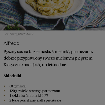
PUBLIO.PL
LUBLIN
KULTURALNYSKLEP.PL
ŁÓDŹ
OLSZTYN
DZIECKO
Fot. Seva_blsv/iStock
Alfredo
ZDROWIE
OPOLE
Pyszny sos na bazie masła, śmietanki, parmezanu,
dobrze przyprawiony świeżo mielonym pieprzem.
POGODA
PŁOCK
Klasycznie podaje się do
fettuccine
.
PODRÓŻE
POZNAŃ
Składniki
80 g masła
RADOM
WIDEO
120 g świeżo startego parmezanu
1 szklanka śmietanki 30%
2 łyżki posiekanej natki pietruszki
RYBNIK
FORUM