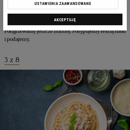
USTAWIENIA ZAAWANSOWANE
gotowania odeszły małże) oraz wszystkie nieotwarte.
Do rondla z małżami wkładamy ugotowany i
AKCEPTUJĘ
odcedzony makaron, mieszamy i zmniejszamy ogień.
Podgrzewamy jeszcze minutę. Posypujemy resztą natki
i podajemy.
3 z 8