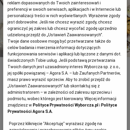
reklam dopasowanych do Twoich zainteresowań i
WROCŁAW
preferencji w swoich serwisach, aplikacjach i w Internecie lub
personalizacji treści w nich wyświetlanych. Wyrażenie zgody
jest dobrowolne. Jeśli nie chcesz wyrazić zgody, chcesz
ZAKOPANE
ograniczyć jej zakres lub chcesz wycofać zgodę uprzednio
udzieloną przejdź do „Ustawień Zaawansowanych”.
Twoje dane osobowe mogą być przetwarzane także do
ZIELONA GÓRA
celów badania i mierzenia informacji dotyczących
funkcjonowania serwisów i aplikacji lub łączone z danymi dot.
świadczonych Tobie usług. Jeśli podstawą przetwarzania
Fot. UliU/iStock
Twoich danych jest uzasadniony interes Wyborcza sp. z o.o.,
Alle Vongole
jej spółki powiązanej – Agora S.A. – lub Zaufanych Partnerów,
masz prawo wyrazić sprzeciw. Aby to zrobić przejdź do
Sos z małżami vongole (ang. clam) na bazie białego
„Ustawień Zaawansowanych” lub skontaktuj się z
wina i oliwy oraz ziół. Można wykorzystać inne
administratorem – w zależności od zakresu sprzeciwu i
ulubione małże. Podaje się najczęściej do
spaghetti,
ale
podmiotu, wobec którego jest kierowany. Więcej informacji
znajdziesz w
Polityce Prywatności Wyborcza.pl
i
Polityce
też do
tagliatelle lub linguine
.
Prywatności Agora S.A.
Składniki
Poprzez kliknięcie "Akceptuję" wyrażasz zgodę na