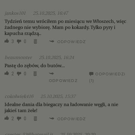
jankos101
25.10.2025, 16:47
Tydzień temu wróciłem po miesiącu we Włoszech, więc
żadnego nie wybiorę. Mam po kokardy. Tylko pyry i
kapucha rządzą..
3
0
ODPOWIEDZ
beaumonter
25.10.2025, 16:24
Pastę do zębów, do butów...
2
0
ODPOWIEDZI
ODPOWIEDZ
(1)
cokolwiek416
25.10.2025, 15:37
Idealne dania dla biegaczy na ładowanie węgli, a nie
jakieś tam żele!
2
0
ODPOWIEDZ
czester_53@hotmail.it
25.10.2025, 20:20