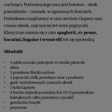
cuchnący. Podstawą tego sosu jest bowiem - obok
pomidorów - czosnek, w ogromnych ilościach.
Dodatkowo znajdziemy w nim anchois i kapary oraz
czarne oliwki, najczęściej też ostre papryczki.
Klasycznie miesza się z nim
spaghetti,
ale
penne,
bucatini, linguine i vermicelli
też się sprawdzą.
Składniki
4 ząbki czosnku pokrojone w cienkie plasterki
oliwa
3 posiekane fileciki anchois
2 papryczki chilli, posiekane wraz z pestkami
garść wydrylowanych czarnych oliwek
2 łyżki kaparów
4 bardzo dojrzałe pomidory lub 10-12 pomidorków
koktajlowych (albo pomidory z puszki)
garstka liści bazylii
parmezan