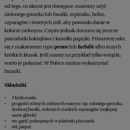
od tego, co akurat jest dostępne, możemy użyć
zielonego groszku lub fasolki, szpinaku, bobu,
szparagów i świeżych ziół, aby powstało danie w
kolorze zielonym. Często jednak dorzuca się jeszcze
pomidorki koktajlowe i kawałki papryki. Primaverę robi
się z makaronem typu
penne
lub
farfalle
albo innych
krótkich klusek. Jeśli mamy na przykład tylko wstążki,
warto je połamać. W Polsce można wykorzystać
łazanki.
Składniki
3 łyżki masła
po garści różnych zielonych warzyw: np. młodego groszku,
drobnej fasolki, zielonych cienkich szparagów (najlepiej
same główki)
ew. garść pokrojonych w plasterki pieczarek
sól, pieprz