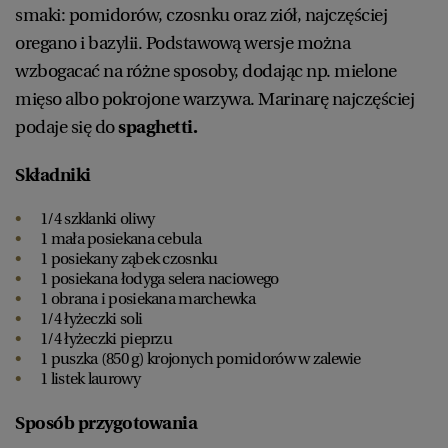
smaki: pomidorów, czosnku oraz ziół, najczęściej
oregano i bazylii. Podstawową wersje można
wzbogacać na różne sposoby, dodając np. mielone
mięso albo pokrojone warzywa. Marinarę najczęściej
podaje się do
spaghetti.
Składniki
1/4 szklanki oliwy
1 mała posiekana cebula
1 posiekany ząbek czosnku
1 posiekana łodyga selera naciowego
1 obrana i posiekana marchewka
1/4 łyżeczki soli
1/4 łyżeczki pieprzu
1 puszka (850 g) krojonych pomidorów w zalewie
1 listek laurowy
Sposób przygotowania