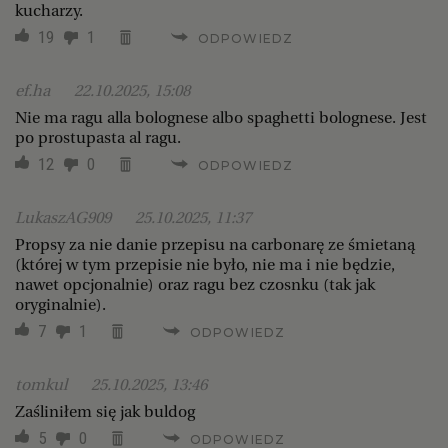
kucharzy.
19
1
ODPOWIEDZ
ef.ha
22.10.2025, 15:08
Nie ma ragu alla bolognese albo spaghetti bolognese. Jest
po prostupasta al ragu.
12
0
ODPOWIEDZ
LukaszAG909
25.10.2025, 11:37
Propsy za nie danie przepisu na carbonarę ze śmietaną
(której w tym przepisie nie było, nie ma i nie będzie,
nawet opcjonalnie) oraz ragu bez czosnku (tak jak
oryginalnie).
7
1
ODPOWIEDZ
tomkul
25.10.2025, 13:46
Zaśliniłem się jak buldog
5
0
ODPOWIEDZ