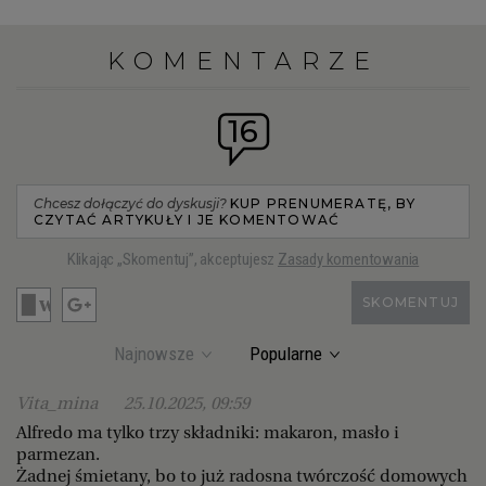
KOMENTARZE
16
Chcesz dołączyć do dyskusji?
KUP PRENUMERATĘ, BY
CZYTAĆ ARTYKUŁY I JE KOMENTOWAĆ
Klikając „Skomentuj”, akceptujesz
Zasady komentowania
SKOMENTUJ
Najnowsze
Popularne
Vita_mina
25.10.2025, 09:59
Alfredo ma tylko trzy składniki: makaron, masło i
parmezan.
Żadnej śmietany, bo to już radosna twórczość domowych