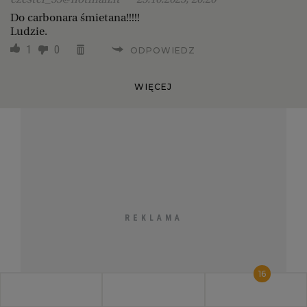
Do carbonara śmietana!!!!!
Ludzie.
1
0
ODPOWIEDZ
WIĘCEJ
16