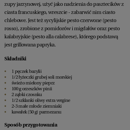
zupy jarzynowej, użyć jako nadzienia do pasztecików z
ciasta francuskiego, wreszcie - zabarwić nim ciasto
chlebowe. Jest też sycylijskie pesto czerwone (pesto
rosso), zrobione z pomidorów i migdałów oraz pesto
kalabryjskie (pesto alla calabrese), którego podstawą
jest grillowana papryka.
Składniki
1 pęczek bazylii
1/2 łyżeczki grubej soli morskiej
świeżo mielony pieprz
100 g orzeszków pinii
2 ząbki czosnku
1/2 szklanki oliwy extra vergine
2-3 małe młode ziemniaki
kawałek (50 g) parmezanu
Sposób przygotowania