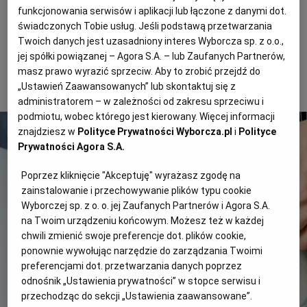
funkcjonowania serwisów i aplikacji lub łączone z danymi dot.
fot. Magda Ghia
świadczonych Tobie usług. Jeśli podstawą przetwarzania
Suflet serowy posypany posiekanym szczypiorkiem
Twoich danych jest uzasadniony interes Wyborcza sp. z o.o.,
jej spółki powiązanej – Agora S.A. – lub Zaufanych Partnerów,
masz prawo wyrazić sprzeciw. Aby to zrobić przejdź do
2 z 6
„Ustawień Zaawansowanych” lub skontaktuj się z
administratorem – w zależności od zakresu sprzeciwu i
podmiotu, wobec którego jest kierowany. Więcej informacji
znajdziesz w
Polityce Prywatności Wyborcza.pl
i
Polityce
Prywatności Agora S.A.
Poprzez kliknięcie "Akceptuję" wyrażasz zgodę na
zainstalowanie i przechowywanie plików typu cookie
Wyborczej sp. z o. o. jej Zaufanych Partnerów i Agora S.A.
na Twoim urządzeniu końcowym. Możesz też w każdej
chwili zmienić swoje preferencje dot. plików cookie,
ponownie wywołując narzędzie do zarządzania Twoimi
preferencjami dot. przetwarzania danych poprzez
odnośnik „Ustawienia prywatności” w stopce serwisu i
przechodząc do sekcji „Ustawienia zaawansowane”.