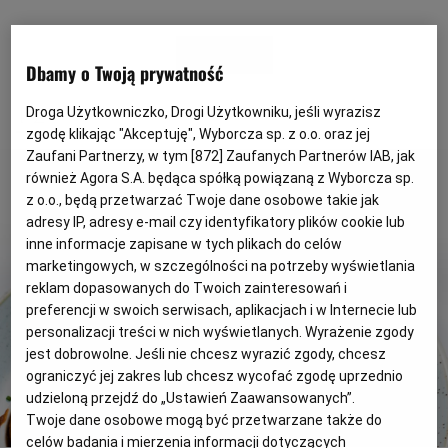
POWRÓT
Dbamy o Twoją prywatność
1 z 6
Droga Użytkowniczko, Drogi Użytkowniku, jeśli wyrazisz
zgodę klikając "Akceptuję", Wyborcza sp. z o.o. oraz jej
Zaufani Partnerzy, w tym [
872
] Zaufanych Partnerów IAB, jak
również Agora S.A. będąca spółką powiązaną z Wyborcza sp.
z o.o., będą przetwarzać Twoje dane osobowe takie jak
adresy IP, adresy e-mail czy identyfikatory plików cookie lub
inne informacje zapisane w tych plikach do celów
marketingowych, w szczególności na potrzeby wyświetlania
reklam dopasowanych do Twoich zainteresowań i
preferencji w swoich serwisach, aplikacjach i w Internecie lub
personalizacji treści w nich wyświetlanych. Wyrażenie zgody
jest dobrowolne. Jeśli nie chcesz wyrazić zgody, chcesz
ograniczyć jej zakres lub chcesz wycofać zgodę uprzednio
udzieloną przejdź do „Ustawień Zaawansowanych”.
Twoje dane osobowe mogą być przetwarzane także do
celów badania i mierzenia informacji dotyczących