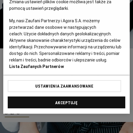
Zmiana ustawień plików cookie możliwa jest także za
pomocą ustawień przeglądarki.
My, nasi Zaufani Partnerzy i Agora S.A. możemy
przetwarzać dane osobowe w następujących
celach:
Użycie dokładnych danych geolokalizacyjnych.
Aktywne skanowanie charakterystyki urządzenia do celów
identyfikacji. Przechowywanie informacji na urządzeniu lub
dostęp do nich. Spersonalizowane reklamy i treści, pomiar
fot. Magda Ghia
reklam i treści, badnie odbiorców i ulepszanie usług.
Krok 1: Oddzielamy 4 białka od żółtek. Na rozgrzanej
Lista Zaufanych Partnerów
patelni robimy zasmażkę z 50 g mąki i 60 g masła.
Mieszając, wlewamy 500 ml mleka. Gdy konsystencja
USTAWIENIA ZAAWANSOWANE
masy będzie kremowa, zdejmujemy z ognia.
AKCEPTUJĘ
3 z 6