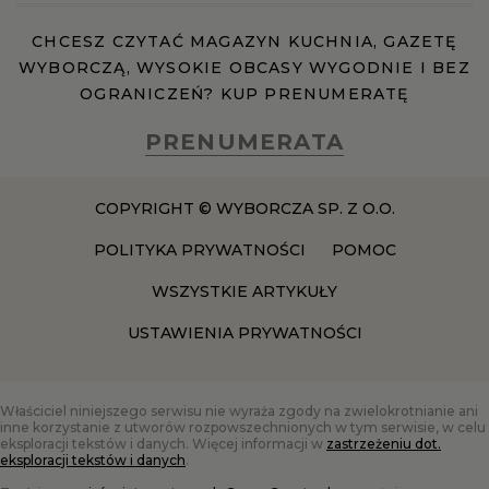
CHCESZ CZYTAĆ MAGAZYN KUCHNIA, GAZETĘ
WYBORCZĄ, WYSOKIE OBCASY WYGODNIE I BEZ
OGRANICZEŃ? KUP PRENUMERATĘ
PRENUMERATA
COPYRIGHT © WYBORCZA SP. Z O.O.
POLITYKA PRYWATNOŚCI
POMOC
WSZYSTKIE ARTYKUŁY
USTAWIENIA PRYWATNOŚCI
Właściciel niniejszego serwisu nie wyraża zgody na zwielokrotnianie ani
inne korzystanie z utworów rozpowszechnionych w tym serwisie, w celu
eksploracji tekstów i danych. Więcej informacji w
zastrzeżeniu dot.
eksploracji tekstów i danych
.