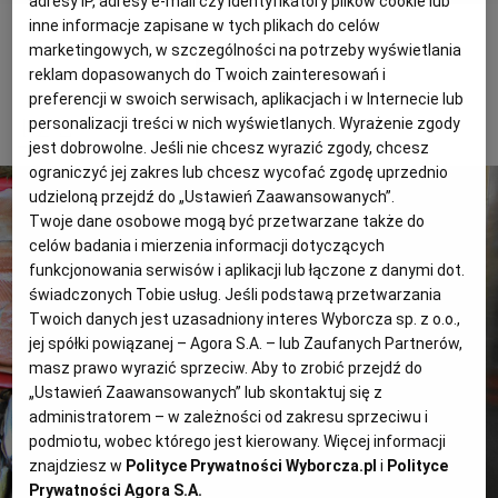
adresy IP, adresy e-mail czy identyfikatory plików cookie lub
inne informacje zapisane w tych plikach do celów
marketingowych, w szczególności na potrzeby wyświetlania
POWRÓT
reklam dopasowanych do Twoich zainteresowań i
preferencji w swoich serwisach, aplikacjach i w Internecie lub
1 z 2
personalizacji treści w nich wyświetlanych. Wyrażenie zgody
jest dobrowolne. Jeśli nie chcesz wyrazić zgody, chcesz
ograniczyć jej zakres lub chcesz wycofać zgodę uprzednio
udzieloną przejdź do „Ustawień Zaawansowanych”.
Twoje dane osobowe mogą być przetwarzane także do
celów badania i mierzenia informacji dotyczących
funkcjonowania serwisów i aplikacji lub łączone z danymi dot.
świadczonych Tobie usług. Jeśli podstawą przetwarzania
Twoich danych jest uzasadniony interes Wyborcza sp. z o.o.,
jej spółki powiązanej – Agora S.A. – lub Zaufanych Partnerów,
masz prawo wyrazić sprzeciw. Aby to zrobić przejdź do
„Ustawień Zaawansowanych” lub skontaktuj się z
administratorem – w zależności od zakresu sprzeciwu i
podmiotu, wobec którego jest kierowany. Więcej informacji
znajdziesz w
Polityce Prywatności Wyborcza.pl
i
Polityce
Prywatności Agora S.A.