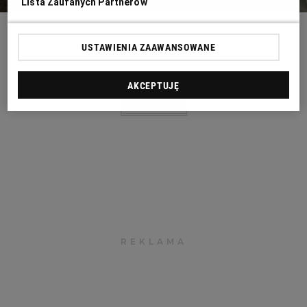
Lista Zaufanych Partnerów
KUBA ATYS
USTAWIENIA ZAAWANSOWANE
Targ rybny Fish Lovers przy ul Smolnej 4.
AKCEPTUJĘ
POWRÓT