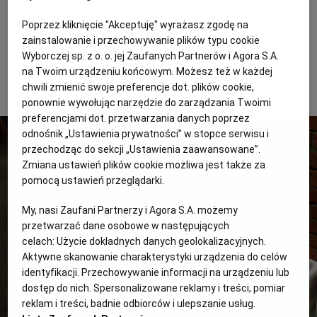
PRZEMYSŁAW JENDROSKA
Poprzez kliknięcie "Akceptuję" wyrażasz zgodę na
zainstalowanie i przechowywanie plików typu cookie
Ceny ryb rosną
Wyborczej sp. z o. o. jej Zaufanych Partnerów i Agora S.A.
na Twoim urządzeniu końcowym. Możesz też w każdej
2 z 2
chwili zmienić swoje preferencje dot. plików cookie,
ponownie wywołując narzędzie do zarządzania Twoimi
preferencjami dot. przetwarzania danych poprzez
odnośnik „Ustawienia prywatności” w stopce serwisu i
przechodząc do sekcji „Ustawienia zaawansowane”.
Zmiana ustawień plików cookie możliwa jest także za
pomocą ustawień przeglądarki.
My, nasi Zaufani Partnerzy i Agora S.A. możemy
przetwarzać dane osobowe w następujących
celach:
Użycie dokładnych danych geolokalizacyjnych.
Aktywne skanowanie charakterystyki urządzenia do celów
identyfikacji. Przechowywanie informacji na urządzeniu lub
dostęp do nich. Spersonalizowane reklamy i treści, pomiar
reklam i treści, badnie odbiorców i ulepszanie usług.