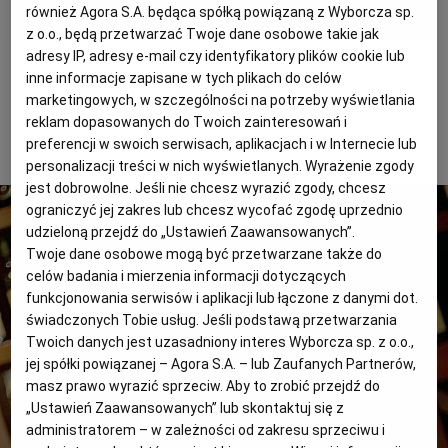
również Agora S.A. będąca spółką powiązaną z Wyborcza sp.
z o.o., będą przetwarzać Twoje dane osobowe takie jak
adresy IP, adresy e-mail czy identyfikatory plików cookie lub
inne informacje zapisane w tych plikach do celów
POWRÓT
marketingowych, w szczególności na potrzeby wyświetlania
reklam dopasowanych do Twoich zainteresowań i
1 z 3
preferencji w swoich serwisach, aplikacjach i w Internecie lub
personalizacji treści w nich wyświetlanych. Wyrażenie zgody
jest dobrowolne. Jeśli nie chcesz wyrazić zgody, chcesz
ograniczyć jej zakres lub chcesz wycofać zgodę uprzednio
udzieloną przejdź do „Ustawień Zaawansowanych”.
Twoje dane osobowe mogą być przetwarzane także do
celów badania i mierzenia informacji dotyczących
funkcjonowania serwisów i aplikacji lub łączone z danymi dot.
świadczonych Tobie usług. Jeśli podstawą przetwarzania
Twoich danych jest uzasadniony interes Wyborcza sp. z o.o.,
jej spółki powiązanej – Agora S.A. – lub Zaufanych Partnerów,
masz prawo wyrazić sprzeciw. Aby to zrobić przejdź do
„Ustawień Zaawansowanych” lub skontaktuj się z
administratorem – w zależności od zakresu sprzeciwu i