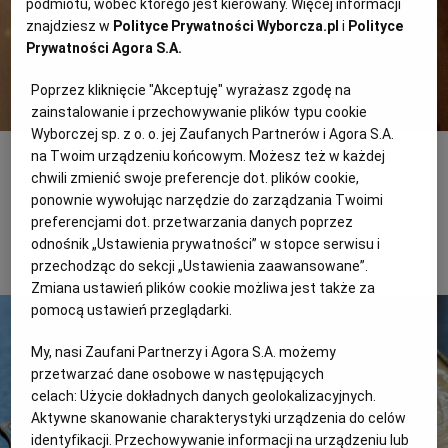
podmiotu, wobec którego jest kierowany. Więcej informacji
znajdziesz w
Polityce Prywatności Wyborcza.pl
i
Polityce
Prywatności Agora S.A.
Poprzez kliknięcie "Akceptuję" wyrażasz zgodę na
zainstalowanie i przechowywanie plików typu cookie
Wyborczej sp. z o. o. jej Zaufanych Partnerów i Agora S.A.
fot. Jarosław Madejski
na Twoim urządzeniu końcowym. Możesz też w każdej
chwili zmienić swoje preferencje dot. plików cookie,
Tessa Capponi-Borawska
ponownie wywołując narzędzie do zarządzania Twoimi
preferencjami dot. przetwarzania danych poprzez
odnośnik „Ustawienia prywatności” w stopce serwisu i
2 z 3
przechodząc do sekcji „Ustawienia zaawansowane”.
Zmiana ustawień plików cookie możliwa jest także za
pomocą ustawień przeglądarki.
My, nasi Zaufani Partnerzy i Agora S.A. możemy
przetwarzać dane osobowe w następujących
celach:
Użycie dokładnych danych geolokalizacyjnych.
Aktywne skanowanie charakterystyki urządzenia do celów
identyfikacji. Przechowywanie informacji na urządzeniu lub