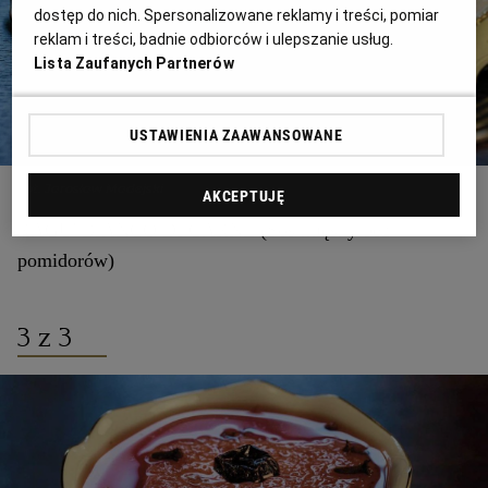
dostęp do nich. Spersonalizowane reklamy i treści, pomiar
reklam i treści, badnie odbiorców i ulepszanie usług.
Lista Zaufanych Partnerów
USTAWIENIA ZAAWANSOWANE
Fot. Jarosław Madejski
AKCEPTUJĘ
RAGU' BIANCO DI CARNE (Sos mięsny bez
pomidorów)
3 z 3