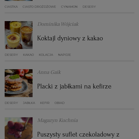
CIASTKA
CIASTO DROŻDŻOWE
CYNAMON
DESERY
Dominika Wójciak
Koktajl dyniowy z kakao
DESERY
KAKAO
KOLACJA
NAPOJE
Anna Gaik
Placki z jabłkami na kefirze
DESERY
JABŁKA
KEFIR
OBIAD
Magazyn Kuchnia
Puszysty suflet czekoladowy z