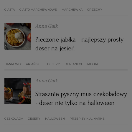
CIASTA
CIASTO MARCHEWKOWE
MARCHEWKA
ORZECHY
Anna Gaik
Pieczone jabłka - najlepszy prosty
deser na jesień
DANIA WEGETARIAŃSKIE
DESERY
DLA DZIECI
JABŁKA
Anna Gaik
Strasznie pyszny mus czekoladowy
- deser nie tylko na halloween
CZEKOLADA
DESERY
HALLOWEEN
PRZEPISY KULINARNE