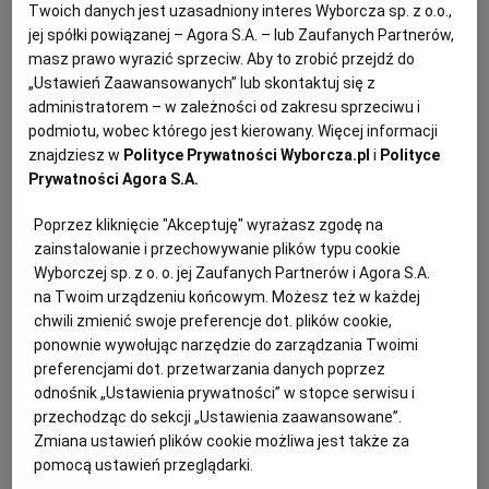
PUBLIO.PL
LUBLIN
Twoich danych jest uzasadniony interes Wyborcza sp. z o.o.,
BOŻE NARODZENIE
DESERY
PRALINKI
PRZEPISY KULINARNE
jej spółki powiązanej – Agora S.A. – lub Zaufanych Partnerów,
masz prawo wyrazić sprzeciw. Aby to zrobić przejdź do
KULTURALNYSKLEP.PL
ŁÓDŹ
Magazyn Kuchnia
„Ustawień Zaawansowanych” lub skontaktuj się z
administratorem – w zależności od zakresu sprzeciwu i
Dwa najlepsze desery z makiem
podmiotu, wobec którego jest kierowany. Więcej informacji
OLSZTYN
DZIECKO
znajdziesz w
Polityce Prywatności Wyborcza.pl
i
Polityce
Prywatności Agora S.A.
BOŻE NARODZENIE
DESER
MAK
MAKOWIEC
ZDROWIE
OPOLE
Poprzez kliknięcie "Akceptuję" wyrażasz zgodę na
zainstalowanie i przechowywanie plików typu cookie
Magazyn Kuchnia
Wyborczej sp. z o. o. jej Zaufanych Partnerów i Agora S.A.
POGODA
PŁOCK
na Twoim urządzeniu końcowym. Możesz też w każdej
Jak zrobić domowy marcepan
chwili zmienić swoje preferencje dot. plików cookie,
PODRÓŻE
POZNAŃ
ponownie wywołując narzędzie do zarządzania Twoimi
CIASTO
DESERY
MARCEPAN
PORADY
preferencjami dot. przetwarzania danych poprzez
odnośnik „Ustawienia prywatności” w stopce serwisu i
RADOM
WIDEO
przechodząc do sekcji „Ustawienia zaawansowane”.
Anna Gaik
Zmiana ustawień plików cookie możliwa jest także za
pomocą ustawień przeglądarki.
Sernik królewski
RYBNIK
FORUM