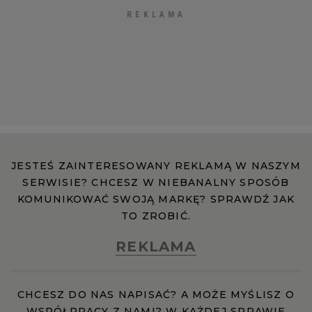
JESTEŚ ZAINTERESOWANY REKLAMĄ W NASZYM
SERWISIE? CHCESZ W NIEBANALNY SPOSÓB
KOMUNIKOWAĆ SWOJĄ MARKĘ? SPRAWDŹ JAK
TO ZROBIĆ.
REKLAMA
CHCESZ DO NAS NAPISAĆ? A MOŻE MYŚLISZ O
WSPÓŁPRACY Z NAMI? W KAŻDEJ SPRAWIE