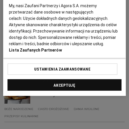
My, nasi Zaufani Partnerzy i Agora S.A. możemy
CIASTO
DESERY
KUCHNIA POLSKA
PRZEPISY KULINARNE
przetwarzać dane osobowe w następujących
RZESZÓW
celach:
Użycie dokładnych danych geolokalizacyjnych.
Aktywne skanowanie charakterystyki urządzenia do celów
Honorata Piwowarska
identyfikacji. Przechowywanie informacji na urządzeniu lub
SOSNOWIEC
dostęp do nich. Spersonalizowane reklamy i treści, pomiar
Kandyzowana skórka
reklam i treści, badnie odbiorców i ulepszanie usług.
pomarańczowa
SZCZECIN
Lista Zaufanych Partnerów
CIASTA
DESERY
DODATKI
POMARAŃCZE
TORUŃ
USTAWIENIA ZAAWANSOWANE
Anna Gaik
TRÓJMIASTO
AKCEPTUJĘ
Racuchy drożdżowe
WAŁBRZYCH
BOŻE NARODZENIE
CIASTO DROŻDŻOWE
DANIA WIGILIJNE
PRZEPISY KULINARNE
WARSZAWA