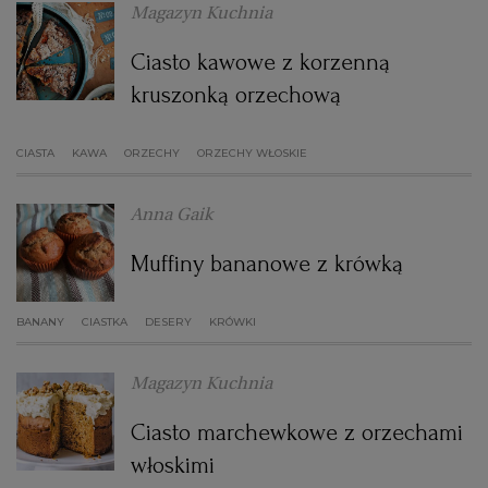
Magazyn Kuchnia
WROCŁAW
Ciasto kawowe z korzenną
kruszonką orzechową
ZAKOPANE
CIASTA
KAWA
ORZECHY
ORZECHY WŁOSKIE
ZIELONA GÓRA
Anna Gaik
Muffiny bananowe z krówką
BANANY
CIASTKA
DESERY
KRÓWKI
Magazyn Kuchnia
Ciasto marchewkowe z orzechami
włoskimi