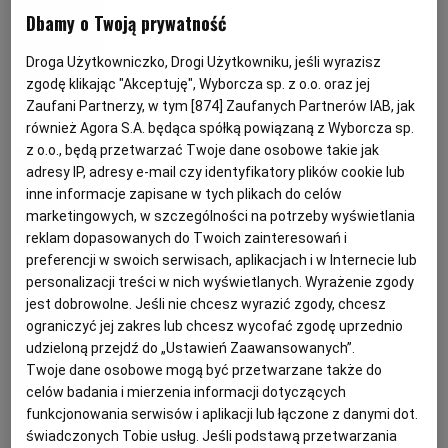
Marieta Marecka
Dbamy o Twoją prywatność
KUCHNIA MEKSYKAŃSKA
DOMOWE PRZETWORY
WYBORCZA TV I VOD
BIQDATA
GLIWICE
Blok czekoladowy
Droga Użytkowniczko, Drogi Użytkowniku, jeśli wyrazisz
zgodę klikając "Akceptuję", Wyborcza sp. z o.o. oraz jej
SOST, DIPY I INNE DODATKI
GORZÓW WIELKOPOLSKI
KUCHNIA INDYJSKA
TYLKO ZDROWIE
JUTRONAUCI
BATONY
CZEKOLADA
DESERY
PRZEPISY KULINARNE
Zaufani Partnerzy, w tym [
874
] Zaufanych Partnerów IAB, jak
również Agora S.A. będąca spółką powiązaną z Wyborcza sp.
z o.o., będą przetwarzać Twoje dane osobowe takie jak
KSIĄŻKI. MAGAZYN DO CZYTANIA
KUCHNIA HISZPAŃSKA
ARCHIWUM
KALISZ
Marieta Marecka
adresy IP, adresy e-mail czy identyfikatory plików cookie lub
inne informacje zapisane w tych plikach do celów
Pierniki nadziewane bakaliami
KUCHNIA NIEMIECKA
NASZA EUROPA
INNE SERWISY
KATOWICE
marketingowych, w szczególności na potrzeby wyświetlania
reklam dopasowanych do Twoich zainteresowań i
BOŻE NARODZENIE
CIASTO
DAKTYLE
PIERNIKI
preferencji w swoich serwisach, aplikacjach i w Internecie lub
SŁÓWKA. MAGAZYN O JĘZYKU
GAZETA.PL
KIELCE
personalizacji treści w nich wyświetlanych. Wyrażenie zgody
jest dobrowolne. Jeśli nie chcesz wyrazić zgody, chcesz
Magazyn Kuchnia
ograniczyć jej zakres lub chcesz wycofać zgodę uprzednio
KOSZALIN
TOK FM
udzieloną przejdź do „Ustawień Zaawansowanych”.
Czekoladowe praliny. Zrób bliskim
Twoje dane osobowe mogą być przetwarzane także do
słodki prezent na Boże
celów badania i mierzenia informacji dotyczących
SPORT.PL
KRAKÓW
Narodzenie!
funkcjonowania serwisów i aplikacji lub łączone z danymi dot.
świadczonych Tobie usług. Jeśli podstawą przetwarzania