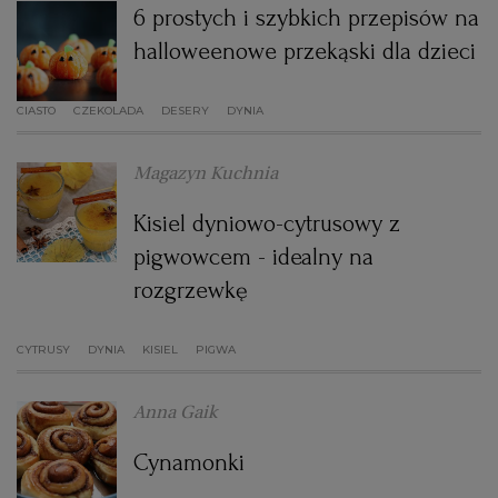
6 prostych i szybkich przepisów na
halloweenowe przekąski dla dzieci
CIASTO
CZEKOLADA
DESERY
DYNIA
Magazyn Kuchnia
Kisiel dyniowo-cytrusowy z
pigwowcem - idealny na
rozgrzewkę
CYTRUSY
DYNIA
KISIEL
PIGWA
Anna Gaik
Cynamonki