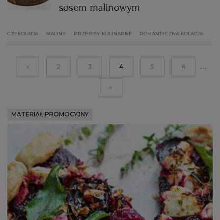
sosem malinowym
CZEKOLADA
MALINY
PRZEPISY KULINARNE
ROMANTYCZNA KOLACJA
...
«
2
3
4
5
6
»
MATERIAŁ PROMOCYJNY