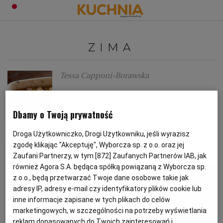
PRZEPISY
ZIMA
Zaloguj się
ŚNIADANIA
OKAZJE
Tessa Capponi-Borawska
Przepis na poprawę humoru
KUCHNIE ŚWIATA
HALLOWEEN
OBIADY
Dbamy o Twoją prywatność
DANIA ROZGRZEWAJĄCE
TESSA CAPPONI-BORAWSKA
ZIMA
BOŻE NARODZENIE
DANIA SEZONOWE
KUCHNIA WŁOSKA
KOLACJE
Droga Użytkowniczko, Drogi Użytkowniku, jeśli wyrazisz
zgodę klikając "Akceptuję", Wyborcza sp. z o.o. oraz jej
MATERIAŁ PROMOCYJNY
Zaufani Partnerzy, w tym [
872
] Zaufanych Partnerów IAB, jak
KUCHNIA BRYTYJSKA
KARNAWAŁ
PORADY
DESERY
również Agora S.A. będąca spółką powiązaną z Wyborcza sp.
z o.o., będą przetwarzać Twoje dane osobowe takie jak
KUCHNIA AFRYKAŃSKA
SZKOŁA GOTOWANIA
ZDROWA DIETA
WIELKANOC
ZUPY
adresy IP, adresy e-mail czy identyfikatory plików cookie lub
inne informacje zapisane w tych plikach do celów
marketingowych, w szczególności na potrzeby wyświetlania
KUCHNIA JAPOŃSKA
DO POCZYTANIA
WALENTYNKI
PORADY
CIASTA
DIETA
reklam dopasowanych do Twoich zainteresowań i