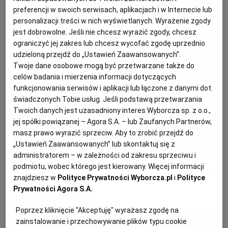
preferencji w swoich serwisach, aplikacjach i w Internecie lub
personalizacji treści w nich wyświetlanych. Wyrażenie zgody
PODRÓŻE KULINARNE
DOMOWE PRZYJĘCIE
KUCHNIA CHIŃSKA
NASZE SERWISY
FIT PRZEPISY
NAPOJE
ZAKUPY
jest dobrowolne. Jeśli nie chcesz wyrazić zgody, chcesz
ograniczyć jej zakres lub chcesz wycofać zgodę uprzednio
udzieloną przejdź do „Ustawień Zaawansowanych”.
HISTORIE KULINARNE
SPRZĘT KUCHENNY
SERWISY LOKALNE
KUCHNIA TAJSKA
SAŁATKI
WEGE
GRILL
Twoje dane osobowe mogą być przetwarzane także do
celów badania i mierzenia informacji dotyczących
FELIETONY KULINARNE
KUCHNIA GRECKA
WYBORCZA.PL
MAKARONY
BIAŁYSTOK
WEGAN
funkcjonowania serwisów i aplikacji lub łączone z danymi dot.
świadczonych Tobie usług. Jeśli podstawą przetwarzania
Twoich danych jest uzasadniony interes Wyborcza sp. z o.o.,
KUCHNIA PORTUGALSKA
KSIĄŻKI KULINARNE
BIELSKO-BIAŁA
BEZ GLUTENU
MAGAZYNY
DRÓB
jej spółki powiązanej – Agora S.A. – lub Zaufanych Partnerów,
masz prawo wyrazić sprzeciw. Aby to zrobić przejdź do
„Ustawień Zaawansowanych” lub skontaktuj się z
KUCHNIA FRANCUSKA
WYBORCZA CLASSIC
DUŻY FORMAT
SZEF KUCHNI
BYDGOSZCZ
MIĘSA
administratorem – w zależności od zakresu sprzeciwu i
Letnia tarta z młodymi buraczkami i serem
podmiotu, wobec którego jest kierowany. Więcej informacji
znajdziesz w
Polityce Prywatności Wyborcza.pl
i
Polityce
KUCHNIA AMERYKAŃSKA
WOLNA SOBOTA
WYBORCZA.BIZ
CZĘSTOCHOWA
RYBY
Prywatności Agora S.A.
MATERIAŁ PROMOCYJNY
Poprzez kliknięcie "Akceptuję" wyrażasz zgodę na
WYSOKIE OBCASY
KUCHNIA POLSKA
ALE HISTORIA
PRZEKĄSKI
ELBLĄG
zainstalowanie i przechowywanie plików typu cookie