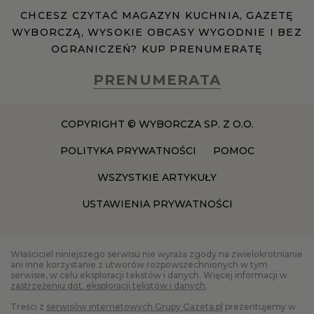
CHCESZ CZYTAĆ MAGAZYN KUCHNIA, GAZETĘ
WYBORCZĄ, WYSOKIE OBCASY WYGODNIE I BEZ
RZESZÓW
OGRANICZEŃ? KUP PRENUMERATĘ
SOSNOWIEC
PRENUMERATA
SZCZECIN
COPYRIGHT © WYBORCZA SP. Z O.O.
POLITYKA PRYWATNOŚCI
POMOC
TORUŃ
WSZYSTKIE ARTYKUŁY
USTAWIENIA PRYWATNOŚCI
TRÓJMIASTO
WAŁBRZYCH
Właściciel niniejszego serwisu nie wyraża zgody na zwielokrotnianie
ani inne korzystanie z utworów rozpowszechnionych w tym
serwisie, w celu eksploracji tekstów i danych. Więcej informacji w
zastrzeżeniu dot. eksploracji tekstów i danych
.
WARSZAWA
Treści z
serwisów internetowych Grupy Gazeta.pl
prezentujemy w