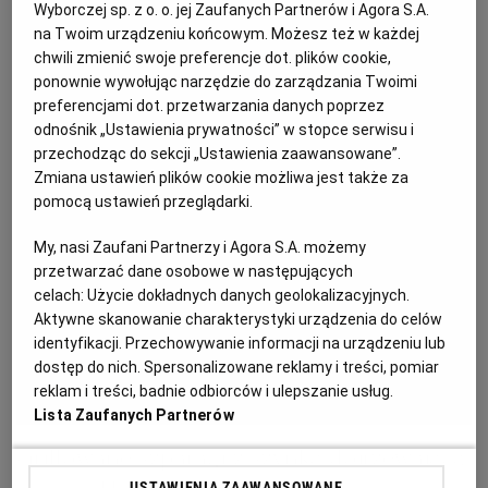
Wyborczej sp. z o. o. jej Zaufanych Partnerów i Agora S.A.
KUCHNIA MEKSYKAŃSKA
DOMOWE PRZETWORY
WYBORCZA TV I VOD
BIQDATA
GLIWICE
na Twoim urządzeniu końcowym. Możesz też w każdej
chwili zmienić swoje preferencje dot. plików cookie,
ponownie wywołując narzędzie do zarządzania Twoimi
SOST, DIPY I INNE DODATKI
GORZÓW WIELKOPOLSKI
KUCHNIA INDYJSKA
TYLKO ZDROWIE
JUTRONAUCI
preferencjami dot. przetwarzania danych poprzez
odnośnik „Ustawienia prywatności” w stopce serwisu i
przechodząc do sekcji „Ustawienia zaawansowane”.
KSIĄŻKI. MAGAZYN DO CZYTANIA
KUCHNIA HISZPAŃSKA
ARCHIWUM
KALISZ
Zmiana ustawień plików cookie możliwa jest także za
pomocą ustawień przeglądarki.
KUCHNIA NIEMIECKA
NASZA EUROPA
INNE SERWISY
KATOWICE
My, nasi Zaufani Partnerzy i Agora S.A. możemy
przetwarzać dane osobowe w następujących
celach:
Użycie dokładnych danych geolokalizacyjnych.
SŁÓWKA. MAGAZYN O JĘZYKU
GAZETA.PL
KIELCE
Aktywne skanowanie charakterystyki urządzenia do celów
identyfikacji. Przechowywanie informacji na urządzeniu lub
KOSZALIN
TOK FM
dostęp do nich. Spersonalizowane reklamy i treści, pomiar
reklam i treści, badnie odbiorców i ulepszanie usług.
Lista Zaufanych Partnerów
SPORT.PL
KRAKÓW
Grillowane szparagi z szynką dojrzewającą
USTAWIENIA ZAAWANSOWANE