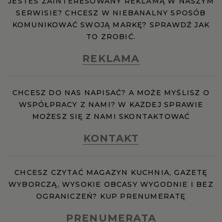
JESTEŚ ZAINTERESOWANY REKLAMĄ W NASZYM
SERWISIE? CHCESZ W NIEBANALNY SPOSÓB
KOMUNIKOWAĆ SWOJĄ MARKĘ? SPRAWDŹ JAK
TO ZROBIĆ.
REKLAMA
CHCESZ DO NAS NAPISAĆ? A MOŻE MYŚLISZ O
WSPÓŁPRACY Z NAMI? W KAŻDEJ SPRAWIE
MOŻESZ SIĘ Z NAMI SKONTAKTOWAĆ
KONTAKT
CHCESZ CZYTAĆ MAGAZYN KUCHNIA, GAZETĘ
WYBORCZĄ, WYSOKIE OBCASY WYGODNIE I BEZ
OGRANICZEŃ? KUP PRENUMERATĘ
PRENUMERATA