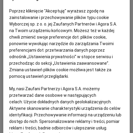
PUBLIO.PL
LUBLIN
FASOLA
PRZEKĄSKI
PRZYSTAWKI
SAŁATKA
Poprzez kliknięcie "Akceptuję" wyrażasz zgodę na
zainstalowanie i przechowywanie plików typu cookie
KULTURALNYSKLEP.PL
ŁÓDŹ
Wyborczej sp. z o. o. jej Zaufanych Partnerów i Agora S.A.
Magazyn Kuchnia
na Twoim urządzeniu końcowym. Możesz też w każdej
chwili zmienić swoje preferencje dot. plików cookie,
Lekkie dania z grilla
OLSZTYN
DZIECKO
ponownie wywołując narzędzie do zarządzania Twoimi
preferencjami dot. przetwarzania danych poprzez
DANIA WEGETARIAŃSKIE
GRILL
PRZEPISY KULINARNE
SZPARAGI
odnośnik „Ustawienia prywatności” w stopce serwisu i
ZDROWIE
OPOLE
przechodząc do sekcji „Ustawienia zaawansowane”.
Zmiana ustawień plików cookie możliwa jest także za
Anna Gaik
POGODA
PŁOCK
pomocą ustawień przeglądarki.
Sałatka ziemniaczana
My, nasi Zaufani Partnerzy i Agora S.A. możemy
PODRÓŻE
POZNAŃ
przetwarzać dane osobowe w następujących
celach:
Użycie dokładnych danych geolokalizacyjnych.
GRILL
JAJKA
PRZEPISY KULINARNE
SAŁATKA NA GRILLA
Aktywne skanowanie charakterystyki urządzenia do celów
RADOM
WIDEO
identyfikacji. Przechowywanie informacji na urządzeniu lub
Anna Gaik
dostęp do nich. Spersonalizowane reklamy i treści, pomiar
reklam i treści, badnie odbiorców i ulepszanie usług.
RYBNIK
FORUM
Zupa z młodych pokrzyw