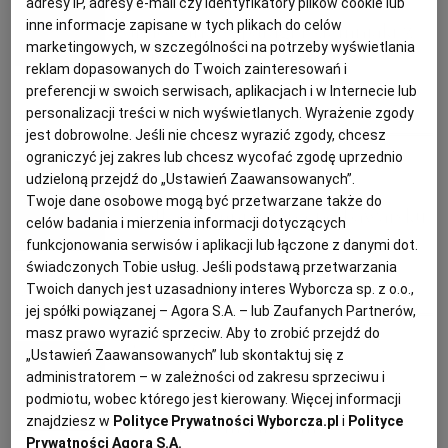
adresy IP, adresy e-mail czy identyfikatory plików cookie lub
inne informacje zapisane w tych plikach do celów
Grillowane szparagi i ziemniaki z
KUCHNIA MEKSYKAŃSKA
DOMOWE PRZETWORY
WYBORCZA TV I VOD
BIQDATA
GLIWICE
marketingowych, w szczególności na potrzeby wyświetlania
pesto z liści rzodkiewki
reklam dopasowanych do Twoich zainteresowań i
SOST, DIPY I INNE DODATKI
GORZÓW WIELKOPOLSKI
KUCHNIA INDYJSKA
TYLKO ZDROWIE
JUTRONAUCI
preferencji w swoich serwisach, aplikacjach i w Internecie lub
personalizacji treści w nich wyświetlanych. Wyrażenie zgody
MŁODE ZIEMNIAKI
PESTO
PRZEPISY KULINARNE
RZODKIEWKA
jest dobrowolne. Jeśli nie chcesz wyrazić zgody, chcesz
KSIĄŻKI. MAGAZYN DO CZYTANIA
KUCHNIA HISZPAŃSKA
ARCHIWUM
KALISZ
ograniczyć jej zakres lub chcesz wycofać zgodę uprzednio
Anna Gaik
udzieloną przejdź do „Ustawień Zaawansowanych”.
Twoje dane osobowe mogą być przetwarzane także do
Sałatka ziemniaczana po bawarsku
KUCHNIA NIEMIECKA
NASZA EUROPA
INNE SERWISY
KATOWICE
celów badania i mierzenia informacji dotyczących
funkcjonowania serwisów i aplikacji lub łączone z danymi dot.
świadczonych Tobie usług. Jeśli podstawą przetwarzania
GRILL
KUCHNIA NIEMIECKA
PRZEPISY KULINARNE
SŁÓWKA. MAGAZYN O JĘZYKU
GAZETA.PL
KIELCE
Twoich danych jest uzasadniony interes Wyborcza sp. z o.o.,
SAŁATKA ZIEMNIACZANA
jej spółki powiązanej – Agora S.A. – lub Zaufanych Partnerów,
masz prawo wyrazić sprzeciw. Aby to zrobić przejdź do
KOSZALIN
TOK FM
Magazyn Kuchnia
„Ustawień Zaawansowanych” lub skontaktuj się z
administratorem – w zależności od zakresu sprzeciwu i
Ziemniaki ze szpinakowo-
SPORT.PL
KRAKÓW
podmiotu, wobec którego jest kierowany. Więcej informacji
znajdziesz w
Polityce Prywatności Wyborcza.pl
i
Polityce
twarożkowym farszem
Prywatności Agora S.A.