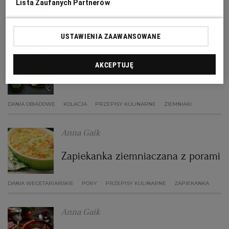
Lista Zaufanych Partnerów
RZESZÓW
KUCHNIA KRESOWA
POKRZYWA
PRZEPISY KULINARNE
ZIEMNIAKI
USTAWIENIA ZAAWANSOWANE
Anna Gaik
SOSNOWIEC
AKCEPTUJĘ
Krokiety ziemniaczano-warzywne
SZCZECIN
DANIA OBIADOWE
KOLACJA
PRZEPISY KULINARNE
ZIEMNIAKI
TORUŃ
Anna Gaik
TRÓJMIASTO
Zapiekanka ziemniaczana z porami
WAŁBRZYCH
DANIA WEGETARIAŃSKIE
PORY
PRZEPISY KULINARNE
ZAPIEKANKA
Anna Gaik
WARSZAWA