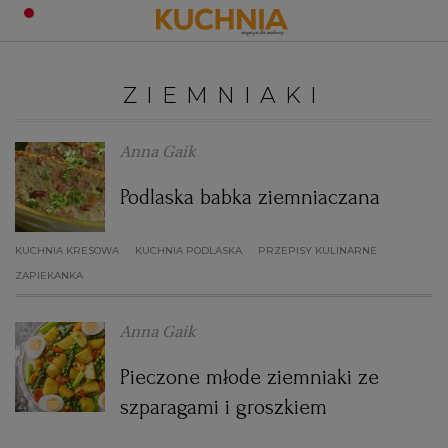
PRZEPISY
ZIEMNIAKI
Zaloguj się
ŚNIADANIA
OKAZJE
Anna Gaik
Podlaska babka ziemniaczana
KUCHNIE ŚWIATA
HALLOWEEN
OBIADY
KUCHNIA KRESOWA
KUCHNIA PODLASKA
PRZEPISY KULINARNE
BOŻE NARODZENIE
DANIA SEZONOWE
KUCHNIA WŁOSKA
KOLACJE
ZAPIEKANKA
KUCHNIA BRYTYJSKA
KARNAWAŁ
PORADY
DESERY
Anna Gaik
Pieczone młode ziemniaki ze
KUCHNIA AFRYKAŃSKA
SZKOŁA GOTOWANIA
ZDROWA DIETA
WIELKANOC
ZUPY
szparagami i groszkiem
KUCHNIA JAPOŃSKA
DO POCZYTANIA
WALENTYNKI
PORADY
CIASTA
DIETA