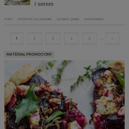
i serem
PORY
PRZEPISY KULINARNE
SZYBKIE DANIE
ZAPIEKANKA
...
1
2
3
4
5
»
MATERIAŁ PROMOCYJNY