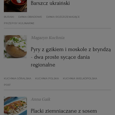
Barszcz ukraiński
WROCŁAW
BURAKI
DANIA OBIADOWE
DANIA ROZGRZEWAJĄCE
ZAKOPANE
PRZEPISY KULINARNE
Magazyn Kuchnia
ZIELONA GÓRA
Pyry z gzikiem i moskole z bryndzą
- dwa proste sycące dania
regionalne
KUCHNIA GÓRALSKA
KUCHNIA POLSKA
KUCHNIA WIELKOPOLSKA
POST
Anna Gaik
Placki ziemniaczane z sosem