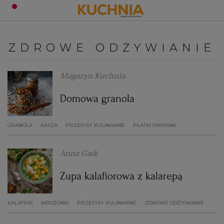
PRZEPISY
ZDROWE ODŻYWIANIE
Zaloguj się
ŚNIADANIA
OKAZJE
Magazyn Kuchnia
Domowa granola
KUCHNIE ŚWIATA
HALLOWEEN
OBIADY
GRANOLA
KASZA
PRZEPISY KULINARNE
PŁATKI OWSIANE
BOŻE NARODZENIE
DANIA SEZONOWE
KUCHNIA WŁOSKA
KOLACJE
Anna Gaik
KUCHNIA BRYTYJSKA
KARNAWAŁ
PORADY
DESERY
Zupa kalafiorowa z kalarepą
KUCHNIA AFRYKAŃSKA
SZKOŁA GOTOWANIA
ZDROWA DIETA
WIELKANOC
ZUPY
KALAFIOR
MROŻONKI
PRZEPISY KULINARNE
ZDROWE ODŻYWIANIE
KUCHNIA JAPOŃSKA
DO POCZYTANIA
WALENTYNKI
PORADY
CIASTA
DIETA