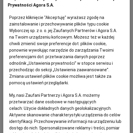
Aurelia Grzywacz, dietetyk
PUBLIO.PL
LUBLIN
Prywatności Agora S.A.
Zdrowa dieta z "Kuchnią". Jadłospis
Poprzez kliknięcie "Akceptuję" wyrażasz zgodę na
KULTURALNYSKLEP.PL
ŁÓDŹ
czerwiec, tydzień 4.
zainstalowanie i przechowywanie plików typu cookie
Wyborczej sp. z o. o. jej Zaufanych Partnerów i Agora S.A.
na Twoim urządzeniu końcowym. Możesz też w każdej
OLSZTYN
DZIECKO
DANIA SEZONOWE
DIETA
DIETETYCZNE PRZEPISY
JADŁOSPIS
chwili zmienić swoje preferencje dot. plików cookie,
ponownie wywołując narzędzie do zarządzania Twoimi
Magazyn Kuchnia
ZDROWIE
OPOLE
preferencjami dot. przetwarzania danych poprzez
odnośnik „Ustawienia prywatności” w stopce serwisu i
Kolorowe, niskokaloryczne i
przechodząc do sekcji „Ustawienia zaawansowane”.
POGODA
PŁOCK
Zmiana ustawień plików cookie możliwa jest także za
pyszne. Jak grillować warzywa
pomocą ustawień przeglądarki.
PODRÓŻE
POZNAŃ
GRILL
GRILLOWANE WARZYWA
GRILLOWANIE
PRZEPISY NA GRILLA
My, nasi Zaufani Partnerzy i Agora S.A. możemy
przetwarzać dane osobowe w następujących
celach:
Użycie dokładnych danych geolokalizacyjnych.
Aurelia Grzywacz, dietetyk
RADOM
WIDEO
Aktywne skanowanie charakterystyki urządzenia do celów
identyfikacji. Przechowywanie informacji na urządzeniu lub
Zdrowa dieta z "Kuchnią". Jadłospis
dostęp do nich. Spersonalizowane reklamy i treści, pomiar
RYBNIK
FORUM