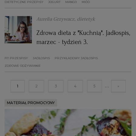
DIETETYCZNE PRZEPISY
JOGURT
MANGO
MIÓD
Aurelia Grzywacz, dietetyk
Zdrowa dieta z "Kuchnią". Jadłospis,
marzec - tydzień 3.
FIT PRZESPISY
JADŁOSPIS
PRZYKŁADOWY JADŁOSPIS
ZDROWE ODŻYWIANIE
...
1
2
3
4
5
»
MATERIAŁ PROMOCYJNY