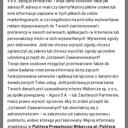
z o.o., będą przetwarzać Twoje dane osobowe takie jak
adresy IP, adresy e-mail czy identyfikatory plików cookie lub
KUCHNIA MEKSYKAŃSKA
Aurelia Grzywacz, dietetyk
DOMOWE PRZETWORY
WYBORCZA TV I VOD
BIQDATA
GLIWICE
inne informacje zapisane w tych plikach do celów
marketingowych, w szczególności na potrzeby wyświetlania
Zdrowa dieta z "Kuchnią". Jadłospis
SOST, DIPY I INNE DODATKI
GORZÓW WIELKOPOLSKI
KUCHNIA INDYJSKA
TYLKO ZDROWIE
JUTRONAUCI
reklam dopasowanych do Twoich zainteresowań i
lipiec, tydzień 2.
preferencji w swoich serwisach, aplikacjach i w Internecie lub
personalizacji treści w nich wyświetlanych. Wyrażenie zgody
KSIĄŻKI. MAGAZYN DO CZYTANIA
KUCHNIA HISZPAŃSKA
ARCHIWUM
KALISZ
jest dobrowolne. Jeśli nie chcesz wyrazić zgody, chcesz
DANIA SEZONOWE
JADŁOSPIS
POMYSŁ NA OBIAD
ograniczyć jej zakres lub chcesz wycofać zgodę uprzednio
ZDROWE ODŻYWIANIE
udzieloną przejdź do „Ustawień Zaawansowanych”.
KUCHNIA NIEMIECKA
NASZA EUROPA
INNE SERWISY
KATOWICE
Twoje dane osobowe mogą być przetwarzane także do
Aurelia Grzywacz, dietetyk
celów badania i mierzenia informacji dotyczących
funkcjonowania serwisów i aplikacji lub łączone z danymi dot.
SŁÓWKA. MAGAZYN O JĘZYKU
GAZETA.PL
KIELCE
Zdrowa dieta z "Kuchnią". Jadłospis
świadczonych Tobie usług. Jeśli podstawą przetwarzania
Twoich danych jest uzasadniony interes Wyborcza sp. z o.o.,
lipiec, tydzień 1.
jej spółki powiązanej – Agora S.A. – lub Zaufanych Partnerów,
KOSZALIN
TOK FM
masz prawo wyrazić sprzeciw. Aby to zrobić przejdź do
DANIA SEZONOWE
JADŁOSPIS
POMYSŁ NA OBIAD
„Ustawień Zaawansowanych” lub skontaktuj się z
SPORT.PL
KRAKÓW
ZDROWE ODŻYWIANIE
administratorem – w zależności od zakresu sprzeciwu i
podmiotu, wobec którego jest kierowany. Więcej informacji
znajdziesz w
Polityce Prywatności Wyborcza.pl
i
Polityce