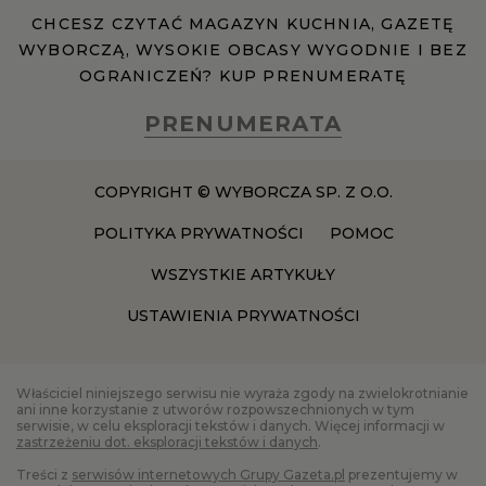
CHCESZ CZYTAĆ MAGAZYN KUCHNIA, GAZETĘ
WYBORCZĄ, WYSOKIE OBCASY WYGODNIE I BEZ
RZESZÓW
OGRANICZEŃ? KUP PRENUMERATĘ
SOSNOWIEC
PRENUMERATA
SZCZECIN
COPYRIGHT © WYBORCZA SP. Z O.O.
POLITYKA PRYWATNOŚCI
POMOC
TORUŃ
WSZYSTKIE ARTYKUŁY
USTAWIENIA PRYWATNOŚCI
TRÓJMIASTO
WAŁBRZYCH
Właściciel niniejszego serwisu nie wyraża zgody na zwielokrotnianie
ani inne korzystanie z utworów rozpowszechnionych w tym
serwisie, w celu eksploracji tekstów i danych. Więcej informacji w
zastrzeżeniu dot. eksploracji tekstów i danych
.
WARSZAWA
Treści z
serwisów internetowych Grupy Gazeta.pl
prezentujemy w