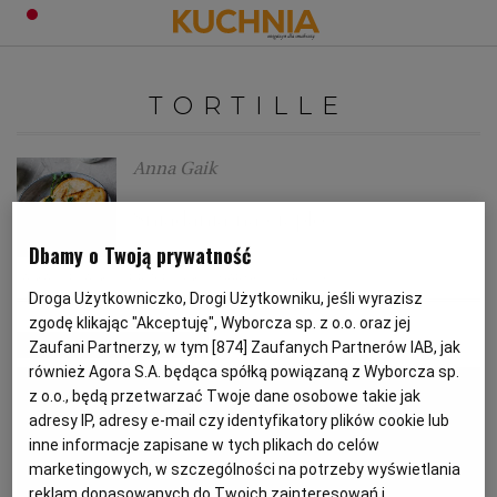
PRZEPISY
TORTILLE
Zaloguj się
ŚNIADANIA
OKAZJE
Anna Gaik
Śniadania na ciepło
KUCHNIE ŚWIATA
HALLOWEEN
OBIADY
Dbamy o Twoją prywatność
JAJKA
PLACKI
PRZEPISY KULINARNE
TORTILLE
BOŻE NARODZENIE
DANIA SEZONOWE
KUCHNIA WŁOSKA
KOLACJE
Droga Użytkowniczko, Drogi Użytkowniku, jeśli wyrazisz
zgodę klikając "Akceptuję", Wyborcza sp. z o.o. oraz jej
MATERIAŁ PROMOCYJNY
Zaufani Partnerzy, w tym [
874
] Zaufanych Partnerów IAB, jak
KUCHNIA BRYTYJSKA
KARNAWAŁ
PORADY
DESERY
również Agora S.A. będąca spółką powiązaną z Wyborcza sp.
z o.o., będą przetwarzać Twoje dane osobowe takie jak
KUCHNIA AFRYKAŃSKA
SZKOŁA GOTOWANIA
ZDROWA DIETA
WIELKANOC
ZUPY
adresy IP, adresy e-mail czy identyfikatory plików cookie lub
inne informacje zapisane w tych plikach do celów
marketingowych, w szczególności na potrzeby wyświetlania
KUCHNIA JAPOŃSKA
DO POCZYTANIA
WALENTYNKI
PORADY
CIASTA
DIETA
reklam dopasowanych do Twoich zainteresowań i