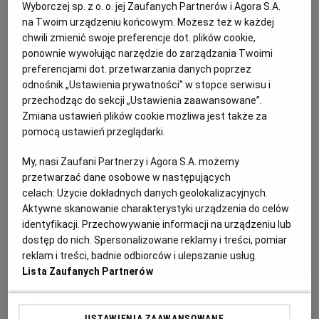
Wyborczej sp. z o. o. jej Zaufanych Partnerów i Agora S.A.
KUCHNIA MEKSYKAŃSKA
DOMOWE PRZETWORY
WYBORCZA TV I VOD
BIQDATA
GLIWICE
na Twoim urządzeniu końcowym. Możesz też w każdej
chwili zmienić swoje preferencje dot. plików cookie,
ponownie wywołując narzędzie do zarządzania Twoimi
SOST, DIPY I INNE DODATKI
GORZÓW WIELKOPOLSKI
KUCHNIA INDYJSKA
TYLKO ZDROWIE
JUTRONAUCI
preferencjami dot. przetwarzania danych poprzez
odnośnik „Ustawienia prywatności” w stopce serwisu i
przechodząc do sekcji „Ustawienia zaawansowane”.
KSIĄŻKI. MAGAZYN DO CZYTANIA
KUCHNIA HISZPAŃSKA
ARCHIWUM
KALISZ
Zmiana ustawień plików cookie możliwa jest także za
pomocą ustawień przeglądarki.
KUCHNIA NIEMIECKA
NASZA EUROPA
INNE SERWISY
KATOWICE
My, nasi Zaufani Partnerzy i Agora S.A. możemy
przetwarzać dane osobowe w następujących
celach:
Użycie dokładnych danych geolokalizacyjnych.
SŁÓWKA. MAGAZYN O JĘZYKU
GAZETA.PL
KIELCE
Aktywne skanowanie charakterystyki urządzenia do celów
identyfikacji. Przechowywanie informacji na urządzeniu lub
KOSZALIN
TOK FM
dostęp do nich. Spersonalizowane reklamy i treści, pomiar
reklam i treści, badnie odbiorców i ulepszanie usług.
Lista Zaufanych Partnerów
SPORT.PL
KRAKÓW
Grillowane szparagi z szynką dojrzewającą
USTAWIENIA ZAAWANSOWANE