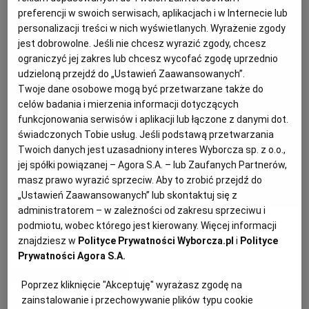
preferencji w swoich serwisach, aplikacjach i w Internecie lub
personalizacji treści w nich wyświetlanych. Wyrażenie zgody
PODRÓŻE KULINARNE
DOMOWE PRZYJĘCIE
KUCHNIA CHIŃSKA
NASZE SERWISY
FIT PRZEPISY
NAPOJE
ZAKUPY
jest dobrowolne. Jeśli nie chcesz wyrazić zgody, chcesz
ograniczyć jej zakres lub chcesz wycofać zgodę uprzednio
udzieloną przejdź do „Ustawień Zaawansowanych”.
HISTORIE KULINARNE
SPRZĘT KUCHENNY
SERWISY LOKALNE
KUCHNIA TAJSKA
SAŁATKI
WEGE
GRILL
Twoje dane osobowe mogą być przetwarzane także do
celów badania i mierzenia informacji dotyczących
FELIETONY KULINARNE
KUCHNIA GRECKA
WYBORCZA.PL
MAKARONY
BIAŁYSTOK
WEGAN
funkcjonowania serwisów i aplikacji lub łączone z danymi dot.
świadczonych Tobie usług. Jeśli podstawą przetwarzania
Twoich danych jest uzasadniony interes Wyborcza sp. z o.o.,
KUCHNIA PORTUGALSKA
KSIĄŻKI KULINARNE
BIELSKO-BIAŁA
BEZ GLUTENU
MAGAZYNY
DRÓB
jej spółki powiązanej – Agora S.A. – lub Zaufanych Partnerów,
masz prawo wyrazić sprzeciw. Aby to zrobić przejdź do
„Ustawień Zaawansowanych” lub skontaktuj się z
KUCHNIA FRANCUSKA
WYBORCZA CLASSIC
DUŻY FORMAT
SZEF KUCHNI
BYDGOSZCZ
MIĘSA
administratorem – w zależności od zakresu sprzeciwu i
Letnia tarta z młodymi buraczkami i serem
podmiotu, wobec którego jest kierowany. Więcej informacji
znajdziesz w
Polityce Prywatności Wyborcza.pl
i
Polityce
KUCHNIA AMERYKAŃSKA
WOLNA SOBOTA
WYBORCZA.BIZ
CZĘSTOCHOWA
RYBY
Prywatności Agora S.A.
MATERIAŁ PROMOCYJNY
Poprzez kliknięcie "Akceptuję" wyrażasz zgodę na
WYSOKIE OBCASY
KUCHNIA POLSKA
ALE HISTORIA
PRZEKĄSKI
ELBLĄG
zainstalowanie i przechowywanie plików typu cookie