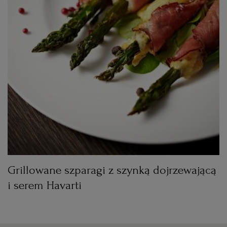
WROCŁAW
ZAKOPANE
ZIELONA GÓRA
Grillowane szparagi z szynką dojrzewającą
i serem Havarti