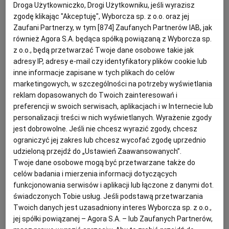
Droga Użytkowniczko, Drogi Użytkowniku, jeśli wyrazisz
GRZYBY
PASZTET
POTRAWY WIELKANOCNE
SOCZEWICA
zgodę klikając "Akceptuję", Wyborcza sp. z o.o. oraz jej
PODRÓŻE KULINARNE
DOMOWE PRZYJĘCIE
KUCHNIA CHIŃSKA
NASZE SERWISY
FIT PRZEPISY
NAPOJE
ZAKUPY
Zaufani Partnerzy, w tym [
874
] Zaufanych Partnerów IAB, jak
Ewa Wagner
również Agora S.A. będąca spółką powiązaną z Wyborcza sp.
z o.o., będą przetwarzać Twoje dane osobowe takie jak
HISTORIE KULINARNE
SPRZĘT KUCHENNY
SERWISY LOKALNE
KUCHNIA TAJSKA
SAŁATKI
WEGE
GRILL
Terrina łososiowa z porzeczkami
adresy IP, adresy e-mail czy identyfikatory plików cookie lub
inne informacje zapisane w tych plikach do celów
marketingowych, w szczególności na potrzeby wyświetlania
FELIETONY KULINARNE
KUCHNIA GRECKA
WYBORCZA.PL
MAKARONY
BIAŁYSTOK
WEGAN
PRZEKĄSKI
PRZEPISY KULINARNE
RYBY
TERRINA
reklam dopasowanych do Twoich zainteresowań i
preferencji w swoich serwisach, aplikacjach i w Internecie lub
Marta Dymek
personalizacji treści w nich wyświetlanych. Wyrażenie zgody
KUCHNIA PORTUGALSKA
KSIĄŻKI KULINARNE
BIELSKO-BIAŁA
BEZ GLUTENU
MAGAZYNY
DRÓB
jest dobrowolne. Jeśli nie chcesz wyrazić zgody, chcesz
Jarskie przepisy na Wielkanoc
ograniczyć jej zakres lub chcesz wycofać zgodę uprzednio
KUCHNIA FRANCUSKA
WYBORCZA CLASSIC
DUŻY FORMAT
SZEF KUCHNI
BYDGOSZCZ
MIĘSA
udzieloną przejdź do „Ustawień Zaawansowanych”.
Twoje dane osobowe mogą być przetwarzane także do
DIETA WEGETARIAŃSKA
MARTA DYMEK
PASZTET
celów badania i mierzenia informacji dotyczących
PRZEPISY NA WIELKANOC
KUCHNIA AMERYKAŃSKA
WOLNA SOBOTA
WYBORCZA.BIZ
CZĘSTOCHOWA
RYBY
funkcjonowania serwisów i aplikacji lub łączone z danymi dot.
świadczonych Tobie usług. Jeśli podstawą przetwarzania
Twoich danych jest uzasadniony interes Wyborcza sp. z o.o.,
Magazyn Kuchnia
WYSOKIE OBCASY
KUCHNIA POLSKA
ALE HISTORIA
PRZEKĄSKI
ELBLĄG
jej spółki powiązanej – Agora S.A. – lub Zaufanych Partnerów,