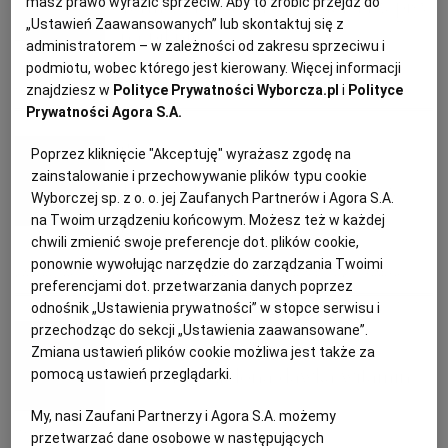
Termos, koc i ser w słoiku. Przepisy
masz prawo wyrazić sprzeciw. Aby to zrobić przejdź do
„Ustawień Zaawansowanych” lub skontaktuj się z
KUCHNIA MEKSYKAŃSKA
DOMOWE PRZETWORY
WYBORCZA TV I VOD
BIQDATA
GLIWICE
na piknik
administratorem – w zależności od zakresu sprzeciwu i
podmiotu, wobec którego jest kierowany. Więcej informacji
SOST, DIPY I INNE DODATKI
GORZÓW WIELKOPOLSKI
KUCHNIA INDYJSKA
TYLKO ZDROWIE
JUTRONAUCI
znajdziesz w
Polityce Prywatności Wyborcza.pl
i
Polityce
NAPOJE
OGÓRKI
PIKNIK
PRZEPISY KULINARNE
Prywatności Agora S.A.
ob
KSIĄŻKI. MAGAZYN DO CZYTANIA
KUCHNIA HISZPAŃSKA
ARCHIWUM
KALISZ
Poprzez kliknięcie "Akceptuję" wyrażasz zgodę na
zainstalowanie i przechowywanie plików typu cookie
Terrina! Pomysł na karnawałowe
Wyborczej sp. z o. o. jej Zaufanych Partnerów i Agora S.A.
KUCHNIA NIEMIECKA
NASZA EUROPA
INNE SERWISY
KATOWICE
przyjęcie
na Twoim urządzeniu końcowym. Możesz też w każdej
chwili zmienić swoje preferencje dot. plików cookie,
ponownie wywołując narzędzie do zarządzania Twoimi
SŁÓWKA. MAGAZYN O JĘZYKU
GAZETA.PL
KIELCE
KARNAWAŁ
KOLACJA
KUCHNIA FRANCUSKA
PRZEPISY KULINARNE
preferencjami dot. przetwarzania danych poprzez
odnośnik „Ustawienia prywatności” w stopce serwisu i
red.
przechodząc do sekcji „Ustawienia zaawansowane”.
KOSZALIN
TOK FM
Zmiana ustawień plików cookie możliwa jest także za
Awokado: zielona dawka witamin
pomocą ustawień przeglądarki.
SPORT.PL
KRAKÓW
My, nasi Zaufani Partnerzy i Agora S.A. możemy
AWOKADO
SAŁATKA
TERRINA
ZUPA
przetwarzać dane osobowe w następujących