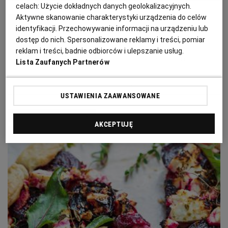
PUBLIO.PL
LUBLIN
celach:
Użycie dokładnych danych geolokalizacyjnych.
Aktywne skanowanie charakterystyki urządzenia do celów
Magazyn Kuchnia
identyfikacji. Przechowywanie informacji na urządzeniu lub
KULTURALNYSKLEP.PL
ŁÓDŹ
dostęp do nich. Spersonalizowane reklamy i treści, pomiar
Terrina - przysmak kuchni
reklam i treści, badnie odbiorców i ulepszanie usług.
francuskiej na świątecznym stole
Lista Zaufanych Partnerów
OLSZTYN
DZIECKO
KOLACJA
KUCHNIA FRANCUSKA
PRZEPISY KULINARNE
TERRINA
USTAWIENIA ZAAWANSOWANE
ZDROWIE
OPOLE
MATERIAŁ PROMOCYJNY
AKCEPTUJĘ
POGODA
PŁOCK
PODRÓŻE
POZNAŃ
RADOM
WIDEO
RYBNIK
FORUM