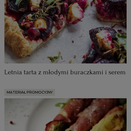
RZESZÓW
SOSNOWIEC
SZCZECIN
TORUŃ
Letnia tarta z młodymi buraczkami i serem
TRÓJMIASTO
MATERIAŁ PROMOCYJNY
WAŁBRZYCH
WARSZAWA