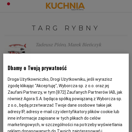
PRZEPISY
TARG RYBNY
Zaloguj się
ŚNIADANIA
OKAZJE
Tadeusz Pióro, Marek Bieńczyk
Targi rybne
KUCHNIE ŚWIATA
HALLOWEEN
OBIADY
Dbamy o Twoją prywatność
MAREK BIEŃCZYK
RYBY
TADEUSZ PIÓRO
TARG RYBNY
BOŻE NARODZENIE
DANIA SEZONOWE
KUCHNIA WŁOSKA
KOLACJE
Droga Użytkowniczko, Drogi Użytkowniku, jeśli wyrazisz
zgodę klikając "Akceptuję", Wyborcza sp. z o.o. oraz jej
MATERIAŁ PROMOCYJNY
Zaufani Partnerzy, w tym [
872
] Zaufanych Partnerów IAB, jak
KUCHNIA BRYTYJSKA
KARNAWAŁ
PORADY
DESERY
również Agora S.A. będąca spółką powiązaną z Wyborcza sp.
z o.o., będą przetwarzać Twoje dane osobowe takie jak
KUCHNIA AFRYKAŃSKA
SZKOŁA GOTOWANIA
ZDROWA DIETA
WIELKANOC
ZUPY
adresy IP, adresy e-mail czy identyfikatory plików cookie lub
inne informacje zapisane w tych plikach do celów
marketingowych, w szczególności na potrzeby wyświetlania
KUCHNIA JAPOŃSKA
DO POCZYTANIA
WALENTYNKI
PORADY
CIASTA
DIETA
reklam dopasowanych do Twoich zainteresowań i