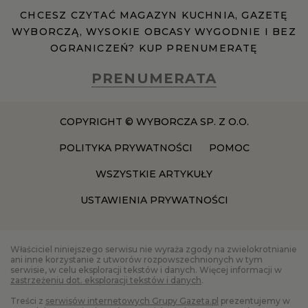
CHCESZ CZYTAĆ MAGAZYN KUCHNIA, GAZETĘ
WYBORCZĄ, WYSOKIE OBCASY WYGODNIE I BEZ
RZESZÓW
OGRANICZEŃ? KUP PRENUMERATĘ
SOSNOWIEC
PRENUMERATA
SZCZECIN
COPYRIGHT © WYBORCZA SP. Z O.O.
POLITYKA PRYWATNOŚCI
POMOC
TORUŃ
WSZYSTKIE ARTYKUŁY
USTAWIENIA PRYWATNOŚCI
TRÓJMIASTO
WAŁBRZYCH
Właściciel niniejszego serwisu nie wyraża zgody na zwielokrotnianie
ani inne korzystanie z utworów rozpowszechnionych w tym
serwisie, w celu eksploracji tekstów i danych. Więcej informacji w
zastrzeżeniu dot. eksploracji tekstów i danych
.
WARSZAWA
Treści z
serwisów internetowych Grupy Gazeta.pl
prezentujemy w