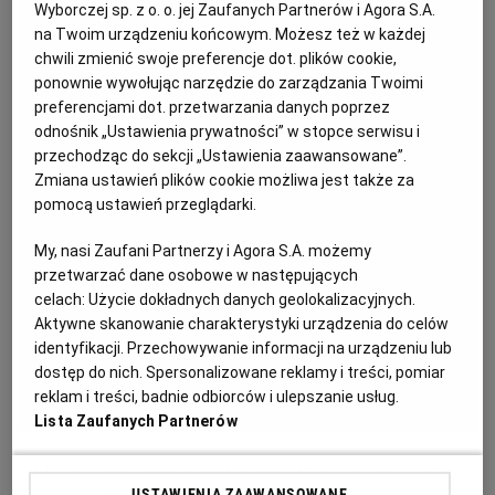
Wyborczej sp. z o. o. jej Zaufanych Partnerów i Agora S.A.
KUCHNIA MEKSYKAŃSKA
DOMOWE PRZETWORY
WYBORCZA TV I VOD
BIQDATA
GLIWICE
na Twoim urządzeniu końcowym. Możesz też w każdej
chwili zmienić swoje preferencje dot. plików cookie,
ponownie wywołując narzędzie do zarządzania Twoimi
SOST, DIPY I INNE DODATKI
GORZÓW WIELKOPOLSKI
KUCHNIA INDYJSKA
TYLKO ZDROWIE
JUTRONAUCI
preferencjami dot. przetwarzania danych poprzez
odnośnik „Ustawienia prywatności” w stopce serwisu i
przechodząc do sekcji „Ustawienia zaawansowane”.
KSIĄŻKI. MAGAZYN DO CZYTANIA
KUCHNIA HISZPAŃSKA
ARCHIWUM
KALISZ
Zmiana ustawień plików cookie możliwa jest także za
pomocą ustawień przeglądarki.
KUCHNIA NIEMIECKA
NASZA EUROPA
INNE SERWISY
KATOWICE
My, nasi Zaufani Partnerzy i Agora S.A. możemy
przetwarzać dane osobowe w następujących
celach:
Użycie dokładnych danych geolokalizacyjnych.
SŁÓWKA. MAGAZYN O JĘZYKU
GAZETA.PL
KIELCE
Aktywne skanowanie charakterystyki urządzenia do celów
identyfikacji. Przechowywanie informacji na urządzeniu lub
KOSZALIN
TOK FM
dostęp do nich. Spersonalizowane reklamy i treści, pomiar
reklam i treści, badnie odbiorców i ulepszanie usług.
Lista Zaufanych Partnerów
SPORT.PL
KRAKÓW
Grillowane szparagi z szynką dojrzewającą
USTAWIENIA ZAAWANSOWANE