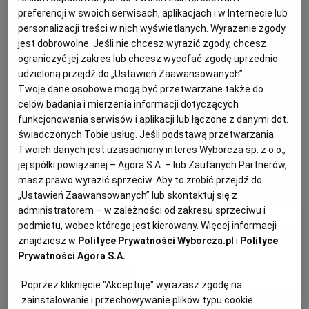
preferencji w swoich serwisach, aplikacjach i w Internecie lub
personalizacji treści w nich wyświetlanych. Wyrażenie zgody
PODRÓŻE KULINARNE
DOMOWE PRZYJĘCIE
KUCHNIA CHIŃSKA
NASZE SERWISY
FIT PRZEPISY
NAPOJE
ZAKUPY
jest dobrowolne. Jeśli nie chcesz wyrazić zgody, chcesz
ograniczyć jej zakres lub chcesz wycofać zgodę uprzednio
udzieloną przejdź do „Ustawień Zaawansowanych”.
HISTORIE KULINARNE
SPRZĘT KUCHENNY
SERWISY LOKALNE
KUCHNIA TAJSKA
SAŁATKI
WEGE
GRILL
Twoje dane osobowe mogą być przetwarzane także do
celów badania i mierzenia informacji dotyczących
FELIETONY KULINARNE
KUCHNIA GRECKA
WYBORCZA.PL
MAKARONY
BIAŁYSTOK
WEGAN
funkcjonowania serwisów i aplikacji lub łączone z danymi dot.
świadczonych Tobie usług. Jeśli podstawą przetwarzania
Twoich danych jest uzasadniony interes Wyborcza sp. z o.o.,
KUCHNIA PORTUGALSKA
KSIĄŻKI KULINARNE
BIELSKO-BIAŁA
BEZ GLUTENU
MAGAZYNY
DRÓB
jej spółki powiązanej – Agora S.A. – lub Zaufanych Partnerów,
masz prawo wyrazić sprzeciw. Aby to zrobić przejdź do
„Ustawień Zaawansowanych” lub skontaktuj się z
KUCHNIA FRANCUSKA
WYBORCZA CLASSIC
DUŻY FORMAT
SZEF KUCHNI
BYDGOSZCZ
MIĘSA
administratorem – w zależności od zakresu sprzeciwu i
Letnia tarta z młodymi buraczkami i serem
podmiotu, wobec którego jest kierowany. Więcej informacji
znajdziesz w
Polityce Prywatności Wyborcza.pl
i
Polityce
KUCHNIA AMERYKAŃSKA
WOLNA SOBOTA
WYBORCZA.BIZ
CZĘSTOCHOWA
RYBY
Prywatności Agora S.A.
MATERIAŁ PROMOCYJNY
Poprzez kliknięcie "Akceptuję" wyrażasz zgodę na
WYSOKIE OBCASY
KUCHNIA POLSKA
ALE HISTORIA
PRZEKĄSKI
ELBLĄG
zainstalowanie i przechowywanie plików typu cookie