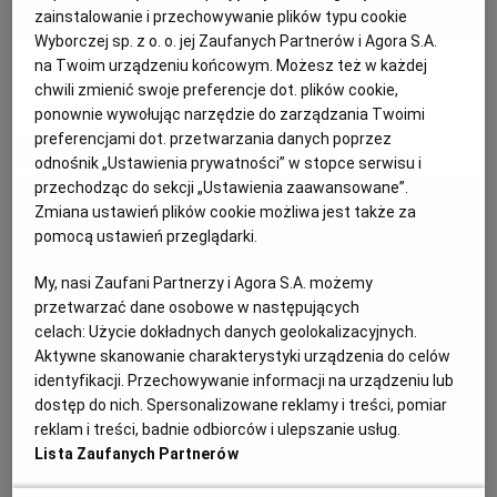
zainstalowanie i przechowywanie plików typu cookie
KUCHNIA MEKSYKAŃSKA
DOMOWE PRZETWORY
WYBORCZA TV I VOD
BIQDATA
GLIWICE
Wyborczej sp. z o. o. jej Zaufanych Partnerów i Agora S.A.
na Twoim urządzeniu końcowym. Możesz też w każdej
Letnia tarta z młodymi buraczkami i serem
chwili zmienić swoje preferencje dot. plików cookie,
SOST, DIPY I INNE DODATKI
GORZÓW WIELKOPOLSKI
KUCHNIA INDYJSKA
TYLKO ZDROWIE
JUTRONAUCI
ponownie wywołując narzędzie do zarządzania Twoimi
preferencjami dot. przetwarzania danych poprzez
MATERIAŁ PROMOCYJNY
odnośnik „Ustawienia prywatności” w stopce serwisu i
KSIĄŻKI. MAGAZYN DO CZYTANIA
KUCHNIA HISZPAŃSKA
ARCHIWUM
KALISZ
przechodząc do sekcji „Ustawienia zaawansowane”.
Zmiana ustawień plików cookie możliwa jest także za
KUCHNIA NIEMIECKA
NASZA EUROPA
INNE SERWISY
KATOWICE
pomocą ustawień przeglądarki.
My, nasi Zaufani Partnerzy i Agora S.A. możemy
SŁÓWKA. MAGAZYN O JĘZYKU
GAZETA.PL
KIELCE
przetwarzać dane osobowe w następujących
celach:
Użycie dokładnych danych geolokalizacyjnych.
Aktywne skanowanie charakterystyki urządzenia do celów
KOSZALIN
TOK FM
identyfikacji. Przechowywanie informacji na urządzeniu lub
dostęp do nich. Spersonalizowane reklamy i treści, pomiar
reklam i treści, badnie odbiorców i ulepszanie usług.
SPORT.PL
KRAKÓW
Lista Zaufanych Partnerów