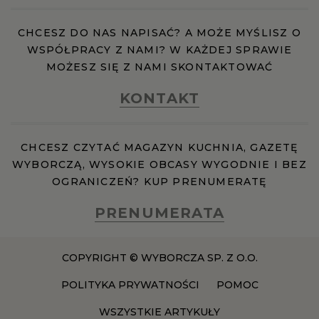
CHCESZ DO NAS NAPISAĆ? A MOŻE MYŚLISZ O
RZESZÓW
WSPÓŁPRACY Z NAMI? W KAŻDEJ SPRAWIE
MOŻESZ SIĘ Z NAMI SKONTAKTOWAĆ
SOSNOWIEC
KONTAKT
SZCZECIN
CHCESZ CZYTAĆ MAGAZYN KUCHNIA, GAZETĘ
WYBORCZĄ, WYSOKIE OBCASY WYGODNIE I BEZ
TORUŃ
OGRANICZEŃ? KUP PRENUMERATĘ
TRÓJMIASTO
PRENUMERATA
WAŁBRZYCH
COPYRIGHT © WYBORCZA SP. Z O.O.
POLITYKA PRYWATNOŚCI
POMOC
WARSZAWA
WSZYSTKIE ARTYKUŁY