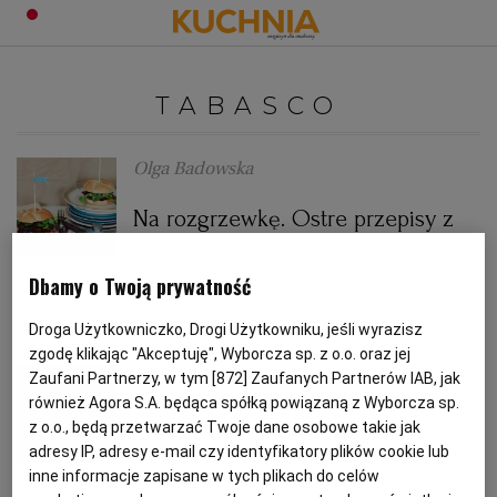
PRZEPISY
TABASCO
Zaloguj się
ŚNIADANIA
OKAZJE
Olga Badowska
Na rozgrzewkę. Ostre przepisy z
KUCHNIE ŚWIATA
HALLOWEEN
OBIADY
tabasco
Dbamy o Twoją prywatność
BOŻE NARODZENIE
DANIA SEZONOWE
KUCHNIA WŁOSKA
KOLACJE
KUCHNIA AMERYKAŃSKA
PULLED PORK
TABASCO
Droga Użytkowniczko, Drogi Użytkowniku, jeśli wyrazisz
KUCHNIA BRYTYJSKA
KARNAWAŁ
PORADY
DESERY
zgodę klikając "Akceptuję", Wyborcza sp. z o.o. oraz jej
Olga Badowska
Zaufani Partnerzy, w tym [
872
] Zaufanych Partnerów IAB, jak
również Agora S.A. będąca spółką powiązaną z Wyborcza sp.
KUCHNIA AFRYKAŃSKA
SZKOŁA GOTOWANIA
ZDROWA DIETA
WIELKANOC
ZUPY
Historia tabasco. Stąd do ostrości
z o.o., będą przetwarzać Twoje dane osobowe takie jak
adresy IP, adresy e-mail czy identyfikatory plików cookie lub
inne informacje zapisane w tych plikach do celów
KUCHNIA AMERYKAŃSKA
KUCHNIA JAPOŃSKA
DO POCZYTANIA
TABASCO
WALENTYNKI
PORADY
CIASTA
DIETA