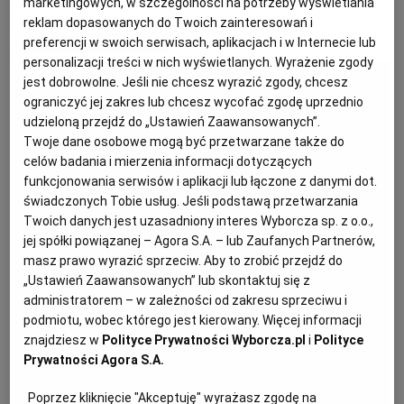
marketingowych, w szczególności na potrzeby wyświetlania
reklam dopasowanych do Twoich zainteresowań i
preferencji w swoich serwisach, aplikacjach i w Internecie lub
MATERIAŁ PROMOCYJNY
PODRÓŻE KULINARNE
DOMOWE PRZYJĘCIE
KUCHNIA CHIŃSKA
NASZE SERWISY
FIT PRZEPISY
NAPOJE
ZAKUPY
personalizacji treści w nich wyświetlanych. Wyrażenie zgody
jest dobrowolne. Jeśli nie chcesz wyrazić zgody, chcesz
HISTORIE KULINARNE
SPRZĘT KUCHENNY
SERWISY LOKALNE
KUCHNIA TAJSKA
SAŁATKI
WEGE
GRILL
ograniczyć jej zakres lub chcesz wycofać zgodę uprzednio
udzieloną przejdź do „Ustawień Zaawansowanych”.
Twoje dane osobowe mogą być przetwarzane także do
FELIETONY KULINARNE
KUCHNIA GRECKA
WYBORCZA.PL
MAKARONY
BIAŁYSTOK
WEGAN
celów badania i mierzenia informacji dotyczących
funkcjonowania serwisów i aplikacji lub łączone z danymi dot.
świadczonych Tobie usług. Jeśli podstawą przetwarzania
KUCHNIA PORTUGALSKA
KSIĄŻKI KULINARNE
BIELSKO-BIAŁA
BEZ GLUTENU
MAGAZYNY
DRÓB
Twoich danych jest uzasadniony interes Wyborcza sp. z o.o.,
jej spółki powiązanej – Agora S.A. – lub Zaufanych Partnerów,
masz prawo wyrazić sprzeciw. Aby to zrobić przejdź do
KUCHNIA FRANCUSKA
WYBORCZA CLASSIC
DUŻY FORMAT
SZEF KUCHNI
BYDGOSZCZ
MIĘSA
„Ustawień Zaawansowanych” lub skontaktuj się z
administratorem – w zależności od zakresu sprzeciwu i
KUCHNIA AMERYKAŃSKA
WOLNA SOBOTA
WYBORCZA.BIZ
CZĘSTOCHOWA
RYBY
podmiotu, wobec którego jest kierowany. Więcej informacji
znajdziesz w
Polityce Prywatności Wyborcza.pl
i
Polityce
Prywatności Agora S.A.
WYSOKIE OBCASY
KUCHNIA POLSKA
ALE HISTORIA
PRZEKĄSKI
ELBLĄG
Poprzez kliknięcie "Akceptuję" wyrażasz zgodę na