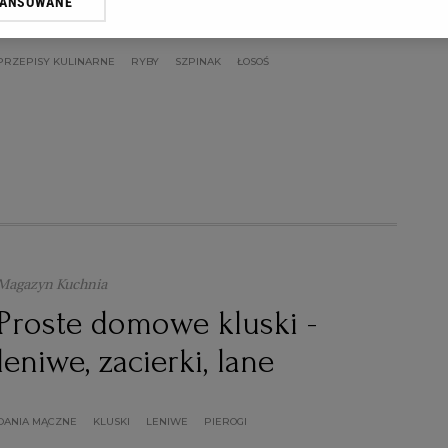
szpinakiem
WANSOWANE
oprzez odnośnik „Ustawienia prywatności” w stopce serwisu i przecho
ne”. Zmiana ustawień plików cookie możliwa jest także za pomocą us
PRZEPISY KULINARNE
RYBY
SZPINAK
ŁOSOŚ
erzy i Agora S.A. możemy przetwarzać dane osobowe w następujących
kalizacyjnych. Aktywne skanowanie charakterystyki urządzenia do cel
ji na urządzeniu lub dostęp do nich. Spersonalizowane reklamy i treśc
 i ulepszanie usług.
Lista Zaufanych Partnerów
Magazyn Kuchnia
Proste domowe kluski -
leniwe, zacierki, lane
DANIA MĄCZNE
KLUSKI
LENIWE
PIEROGI