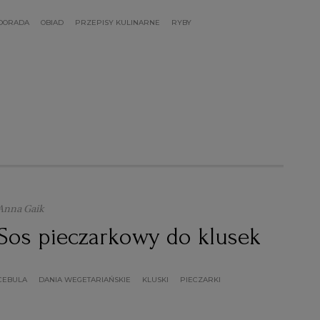
DORADA
OBIAD
PRZEPISY KULINARNE
RYBY
Anna Gaik
Sos pieczarkowy do klusek
CEBULA
DANIA WEGETARIAŃSKIE
KLUSKI
PIECZARKI