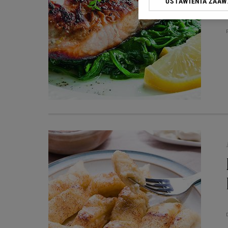
USTAWIENIA ZAA
przetwarzania danych p
„Ustawienia zaawansowa
My, nasi Zaufani Partn
dokładnych danych geolo
Przechowywanie informac
treści, badnie odbiorców