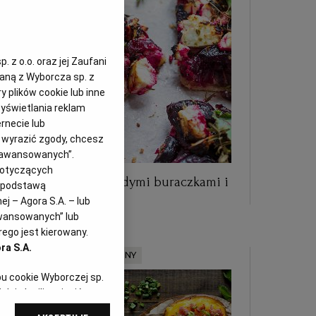
 z o.o. oraz jej Zaufani
zaną z Wyborcza sp. z
y plików cookie lub inne
yświetlania reklam
rnecie lub
z wyrazić zgody, chcesz
Zaawansowanych”.
dotyczących
Letnia tarta z młodymi buraczkami i
i podstawą
serem
j – Agora S.A. – lub
awansowanych” lub
ego jest kierowany.
ra S.A.
MATERIAŁ PROMOCYJNY
pu cookie Wyborczej sp.
dej chwili zmienić
referencjami dot.