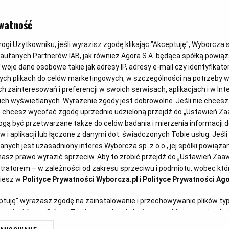
Magazyn Kuchnia
watność
Farfalle z cukinią
gi Użytkowniku, jeśli wyrazisz zgodę klikając "Akceptuję", Wyborcza sp.
Zaufanych Partnerów IAB, jak również Agora S.A. będąca spółką powią
CUKINIA
KOLACJA
MAKARON
PRZEPISY KULINARNE
woje dane osobowe takie jak adresy IP, adresy e-mail czy identyfikator
ych plikach do celów marketingowych, w szczególności na potrzeby w
zainteresowań i preferencji w swoich serwisach, aplikacjach i w Inte
 nich wyświetlanych. Wyrażenie zgody jest dobrowolne. Jeśli nie chces
lub chcesz wycofać zgodę uprzednio udzieloną przejdź do „Ustawień 
ą być przetwarzane także do celów badania i mierzenia informacji 
 i aplikacji lub łączone z danymi dot. świadczonych Tobie usług. Jeśl
ych jest uzasadniony interes Wyborcza sp. z o.o., jej spółki powiązane
asz prawo wyrazić sprzeciw. Aby to zrobić przejdź do „Ustawień Za
stratorem – w zależności od zakresu sprzeciwu i podmiotu, wobec któr
ziesz w
Polityce Prywatności Wyborcza.pl
i
Polityce Prywatności Ago
Anna Gaik
eptuję" wyrażasz zgodę na zainstalowanie i przechowywanie plików ty
Smażony łosoś ze
artnerów i Agora S.A. na Twoim urządzeniu końcowym. Możesz też w każ
plików cookie, ponownie wywołując narzędzie do zarządzania Twoimi p