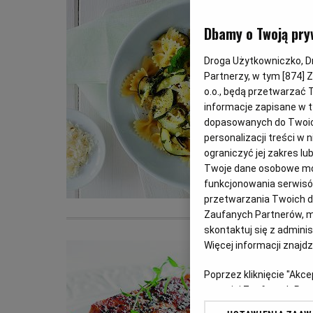
Dbamy o Twoją pry
Droga Użytkowniczko, Dro
Partnerzy, w tym [
874
] 
o.o., będą przetwarzać T
informacje zapisane w t
dopasowanych do Twoich 
personalizacji treści w
ograniczyć jej zakres 
Twoje dane osobowe mog
funkcjonowania serwisów
przetwarzania Twoich dan
Zaufanych Partnerów, m
skontaktuj się z admini
Więcej informacji znajd
Poprzez kliknięcie "Akc
z o. o. jej Zaufanych P
swoje preferencje dot. 