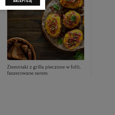
AKCEPTUJĘ
dząc do sekcji
tawień przeglądarki.
 celach:
Użycie
ów identyfikacji.
i, pomiar reklam i
Ziemniaki z grilla pieczone w folii,
faszerowane serem