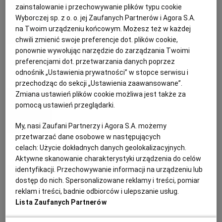
Aurelia Grzywacz, dietetyk
PUBLIO.PL
LUBLIN
zainstalowanie i przechowywanie plików typu cookie
Wyborczej sp. z o. o. jej Zaufanych Partnerów i Agora S.A.
Makaron penne z kalafiorem
na Twoim urządzeniu końcowym. Możesz też w każdej
KULTURALNYSKLEP.PL
ŁÓDŹ
chwili zmienić swoje preferencje dot. plików cookie,
ponownie wywołując narzędzie do zarządzania Twoimi
DANIA WEGETARIAŃSKIE
DANIA Z MAKARONEM
FIT PRZEPIS
preferencjami dot. przetwarzania danych poprzez
OLSZTYN
DZIECKO
MAKARON
odnośnik „Ustawienia prywatności” w stopce serwisu i
przechodząc do sekcji „Ustawienia zaawansowane”.
Aurelia Grzywacz, dietetyk
Zmiana ustawień plików cookie możliwa jest także za
ZDROWIE
OPOLE
pomocą ustawień przeglądarki.
Makaron z soczewicy z dynią i fetą
POGODA
PŁOCK
My, nasi Zaufani Partnerzy i Agora S.A. możemy
przetwarzać dane osobowe w następujących
DANIA Z MAKARONEM
DYNIA
FETA
SER FETA
celach:
Użycie dokładnych danych geolokalizacyjnych.
PODRÓŻE
POZNAŃ
Aktywne skanowanie charakterystyki urządzenia do celów
Aurelia Grzywacz, dietetyk
identyfikacji. Przechowywanie informacji na urządzeniu lub
dostęp do nich. Spersonalizowane reklamy i treści, pomiar
RADOM
WIDEO
Makaron z ciecierzycą i
reklam i treści, badnie odbiorców i ulepszanie usług.
Lista Zaufanych Partnerów
szpinakiem
RYBNIK
FORUM