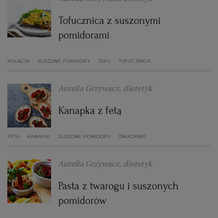
WROCŁAW
Tofucznica z suszonymi
pomidorami
ZAKOPANE
KOLACJA
SUSZONE POMIDORY
TOFU
TOFUCZNICA
ZIELONA GÓRA
Aurelia Grzywacz, dietetyk
Kanapka z fetą
FETA
KANAPKI
SUSZONE POMIDORY
ŚNIADANIE
Aurelia Grzywacz, dietetyk
Pasta z twarogu i suszonych
pomidorów