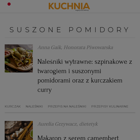
PRZEPISY
SUSZONE POMIDORY
Zaloguj się
ŚNIADANIA
OKAZJE
Anna Gaik, Honorata Piwowarska
Naleśniki wytrawne: szpinakowe z
KUCHNIE ŚWIATA
HALLOWEEN
OBIADY
twarogiem i suszonymi
pomidorami oraz z kurczakiem
BOŻE NARODZENIE
DANIA SEZONOWE
KUCHNIA WŁOSKA
KOLACJE
curry
KUCHNIA BRYTYJSKA
KARNAWAŁ
PORADY
DESERY
KURCZAK
NALEŚNIKI
PRZEPIS NA NALEŚNIKI
PRZEPISY KULINARNE
KUCHNIA AFRYKAŃSKA
SZKOŁA GOTOWANIA
ZDROWA DIETA
WIELKANOC
ZUPY
Aurelia Grzywacz, dietetyk
KUCHNIA JAPOŃSKA
DO POCZYTANIA
WALENTYNKI
PORADY
CIASTA
DIETA
Makaron z serem camembert