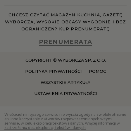
CHCESZ CZYTAĆ MAGAZYN KUCHNIA, GAZETĘ
WYBORCZĄ, WYSOKIE OBCASY WYGODNIE I BEZ
OGRANICZEŃ? KUP PRENUMERATĘ
PRENUMERATA
COPYRIGHT © WYBORCZA SP. Z O.O.
POLITYKA PRYWATNOŚCI
POMOC
WSZYSTKIE ARTYKUŁY
USTAWIENIA PRYWATNOŚCI
Właściciel niniejszego serwisu nie wyraża zgody na zwielokrotnianie
ani inne korzystanie z utworów rozpowszechnionych w tym
serwisie, w celu eksploracji tekstów i danych. Więcej informacji w
zastrzeżeniu dot. eksploracji tekstów i danych
.