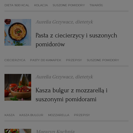
DIETA 1600 KCAL
KOLACJA
SUSZONE POMIDORY
TWARÓG
Aurelia Grzywacz, dietetyk
Pasta z ciecierzycy i suszonych
pomidorów
CIECIERZYCA
PASTY DO KANAPEK
PRZEPISY
SUSZONE POMIDORY
Aurelia Grzywacz, dietetyk
Kasza bulgur z mozzarellą i
suszonymi pomidorami
KASZA
KASZA BULGUR
MOZZARELLA
PRZEPISY
Magazyn Kuchnia