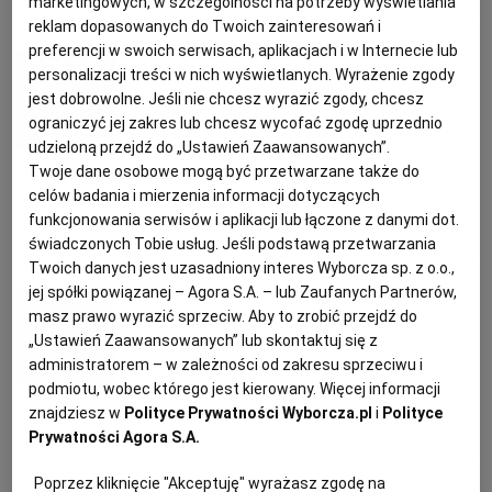
marketingowych, w szczególności na potrzeby wyświetlania
reklam dopasowanych do Twoich zainteresowań i
KUCHNIA MEKSYKAŃSKA
DOMOWE PRZETWORY
WYBORCZA TV I VOD
BIQDATA
GLIWICE
preferencji w swoich serwisach, aplikacjach i w Internecie lub
Anna Stefańska
personalizacji treści w nich wyświetlanych. Wyrażenie zgody
SOST, DIPY I INNE DODATKI
GORZÓW WIELKOPOLSKI
KUCHNIA INDYJSKA
TYLKO ZDROWIE
JUTRONAUCI
jest dobrowolne. Jeśli nie chcesz wyrazić zgody, chcesz
Kolorowa tarta z suszonymi
ograniczyć jej zakres lub chcesz wycofać zgodę uprzednio
pomidorami i pieczonymi
udzieloną przejdź do „Ustawień Zaawansowanych”.
KSIĄŻKI. MAGAZYN DO CZYTANIA
KUCHNIA HISZPAŃSKA
ARCHIWUM
KALISZ
Twoje dane osobowe mogą być przetwarzane także do
warzywami
celów badania i mierzenia informacji dotyczących
funkcjonowania serwisów i aplikacji lub łączone z danymi dot.
KUCHNIA NIEMIECKA
NASZA EUROPA
INNE SERWISY
KATOWICE
CEBULA
CUKINIA
HUMMUS
MARCHEWKA
świadczonych Tobie usług. Jeśli podstawą przetwarzania
Twoich danych jest uzasadniony interes Wyborcza sp. z o.o.,
jej spółki powiązanej – Agora S.A. – lub Zaufanych Partnerów,
Aurelia Grzywacz, dietetyk
SŁÓWKA. MAGAZYN O JĘZYKU
GAZETA.PL
KIELCE
masz prawo wyrazić sprzeciw. Aby to zrobić przejdź do
„Ustawień Zaawansowanych” lub skontaktuj się z
Makaron z kalafiorem w stylu
administratorem – w zależności od zakresu sprzeciwu i
KOSZALIN
TOK FM
sycylijskim
podmiotu, wobec którego jest kierowany. Więcej informacji
znajdziesz w
Polityce Prywatności Wyborcza.pl
i
Polityce
SPORT.PL
KRAKÓW
Prywatności Agora S.A.
DANIA Z MAKARONEM
KUCHNIA WŁOSKA
MAKARON
MOZZARELLA
Poprzez kliknięcie "Akceptuję" wyrażasz zgodę na