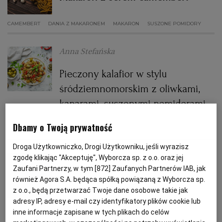
CAMEMBERT
DANIA Z MAKARONEM
MAKARON
SUSZONE POMIDORY
PODRÓŻE KULINARNE
DOMOWE PRZYJĘCIE
KUCHNIA CHIŃSKA
NASZE SERWISY
FIT PRZEPISY
NAPOJE
ZAKUPY
Anna Stefańska
HISTORIE KULINARNE
SPRZĘT KUCHENNY
SERWISY LOKALNE
KUCHNIA TAJSKA
SAŁATKI
WEGE
GRILL
Pieczony kalafior w stylu
FELIETONY KULINARNE
KUCHNIA GRECKA
WYBORCZA.PL
MAKARONY
BIAŁYSTOK
WEGAN
śródziemnomorskim z oliwkami,
kaparami, suszonymi pomidorami
KUCHNIA PORTUGALSKA
KSIĄŻKI KULINARNE
BIELSKO-BIAŁA
BEZ GLUTENU
MAGAZYNY
DRÓB
Dbamy o Twoją prywatność
BAZYLIA
KAPARY
KUCHNIA ŚRÓDZIEMNOMORSKA
OLIWKI
KUCHNIA FRANCUSKA
WYBORCZA CLASSIC
DUŻY FORMAT
SZEF KUCHNI
BYDGOSZCZ
MIĘSA
Droga Użytkowniczko, Drogi Użytkowniku, jeśli wyrazisz
Aurelia Grzywacz, dietetyk
zgodę klikając "Akceptuję", Wyborcza sp. z o.o. oraz jej
Zaufani Partnerzy, w tym [
872
] Zaufanych Partnerów IAB, jak
KUCHNIA AMERYKAŃSKA
WOLNA SOBOTA
WYBORCZA.BIZ
CZĘSTOCHOWA
RYBY
Gnocchi z kurkami i suszonymi
również Agora S.A. będąca spółką powiązaną z Wyborcza sp.
z o.o., będą przetwarzać Twoje dane osobowe takie jak
pomidorami
adresy IP, adresy e-mail czy identyfikatory plików cookie lub
WYSOKIE OBCASY
KUCHNIA POLSKA
ALE HISTORIA
PRZEKĄSKI
ELBLĄG
inne informacje zapisane w tych plikach do celów
GRZYBY
KUCHNIA WŁOSKA
KURKI
PARMEZAN