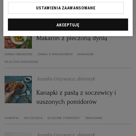
CEBULA
CIECIERZYCA
CIECIORKA
DANIA Z MAKARONEM
USTAWIENIA ZAAWANSOWANE
RZESZÓW
Anna Stefańska
AKCEPTUJĘ
SOSNOWIEC
Makaron z pieczoną dynią
SZCZECIN
DANIA OBIADOWE
DANIA Z MAKARONEM
MAKARON
MLECZKO KOKOSOWE
TORUŃ
Aurelia Grzywacz, dietetyk
TRÓJMIASTO
Kanapki z pastą z soczewicy i
suszonych pomidorów
WAŁBRZYCH
KANAPKI
SOCZEWICA
SUSZONE POMIDORY
ŚNIADANIE
WARSZAWA
Aurelia Grzywacz, dietetyk