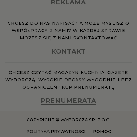
REKLAMA
RZESZÓW
CHCESZ DO NAS NAPISAĆ? A MOŻE MYŚLISZ O
WSPÓŁPRACY Z NAMI? W KAŻDEJ SPRAWIE
SOSNOWIEC
MOŻESZ SIĘ Z NAMI SKONTAKTOWAĆ
KONTAKT
SZCZECIN
TORUŃ
CHCESZ CZYTAĆ MAGAZYN KUCHNIA, GAZETĘ
WYBORCZĄ, WYSOKIE OBCASY WYGODNIE I BEZ
OGRANICZEŃ? KUP PRENUMERATĘ
TRÓJMIASTO
PRENUMERATA
WAŁBRZYCH
COPYRIGHT © WYBORCZA SP. Z O.O.
WARSZAWA
POLITYKA PRYWATNOŚCI
POMOC