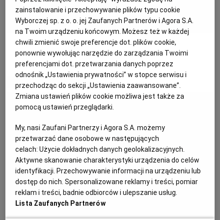
zainstalowanie i przechowywanie plików typu cookie
KUCHNIA MEKSYKAŃSKA
DOMOWE PRZETWORY
WYBORCZA TV I VOD
BIQDATA
GLIWICE
Wyborczej sp. z o. o. jej Zaufanych Partnerów i Agora S.A.
na Twoim urządzeniu końcowym. Możesz też w każdej
chwili zmienić swoje preferencje dot. plików cookie,
SOST, DIPY I INNE DODATKI
GORZÓW WIELKOPOLSKI
KUCHNIA INDYJSKA
TYLKO ZDROWIE
JUTRONAUCI
Letnia tarta z młodymi buraczkami i serem
ponownie wywołując narzędzie do zarządzania Twoimi
preferencjami dot. przetwarzania danych poprzez
KSIĄŻKI. MAGAZYN DO CZYTANIA
KUCHNIA HISZPAŃSKA
ARCHIWUM
KALISZ
odnośnik „Ustawienia prywatności” w stopce serwisu i
MATERIAŁ PROMOCYJNY
przechodząc do sekcji „Ustawienia zaawansowane”.
Zmiana ustawień plików cookie możliwa jest także za
KUCHNIA NIEMIECKA
NASZA EUROPA
INNE SERWISY
KATOWICE
pomocą ustawień przeglądarki.
My, nasi Zaufani Partnerzy i Agora S.A. możemy
SŁÓWKA. MAGAZYN O JĘZYKU
GAZETA.PL
KIELCE
przetwarzać dane osobowe w następujących
celach:
Użycie dokładnych danych geolokalizacyjnych.
Aktywne skanowanie charakterystyki urządzenia do celów
KOSZALIN
TOK FM
identyfikacji. Przechowywanie informacji na urządzeniu lub
dostęp do nich. Spersonalizowane reklamy i treści, pomiar
reklam i treści, badnie odbiorców i ulepszanie usług.
SPORT.PL
KRAKÓW
Lista Zaufanych Partnerów