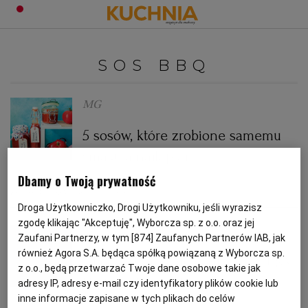
PRZEPISY
SOS BBQ
Zaloguj się
ŚNIADANIA
OKAZJE
MG
5 sosów, które zrobione samemu
KUCHNIE ŚWIATA
HALLOWEEN
OBIADY
smakują najlepiej
BOŻE NARODZENIE
DANIA SEZONOWE
KUCHNIA WŁOSKA
KOLACJE
Dbamy o Twoją prywatność
KETCHUP
MAJONEZ
SOS BBQ
Droga Użytkowniczko, Drogi Użytkowniku, jeśli wyrazisz
KUCHNIA BRYTYJSKA
KARNAWAŁ
PORADY
DESERY
zgodę klikając "Akceptuję", Wyborcza sp. z o.o. oraz jej
Mg
Zaufani Partnerzy, w tym [
874
] Zaufanych Partnerów IAB, jak
również Agora S.A. będąca spółką powiązaną z Wyborcza sp.
KUCHNIA AFRYKAŃSKA
SZKOŁA GOTOWANIA
ZDROWA DIETA
WIELKANOC
ZUPY
4 lipca - Dzień Niepodległości USA.
z o.o., będą przetwarzać Twoje dane osobowe takie jak
No to grillujemy!
adresy IP, adresy e-mail czy identyfikatory plików cookie lub
inne informacje zapisane w tych plikach do celów
KUCHNIA JAPOŃSKA
DO POCZYTANIA
WALENTYNKI
PORADY
CIASTA
DIETA