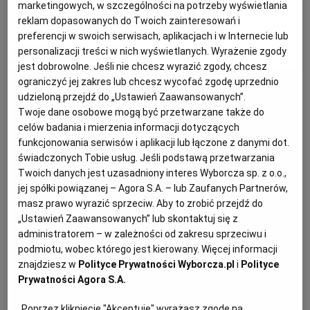
marketingowych, w szczególności na potrzeby wyświetlania
BURGER
GRILL
KUCHNIA AMERYKAŃSKA
SOS BBQ
reklam dopasowanych do Twoich zainteresowań i
PODRÓŻE KULINARNE
DOMOWE PRZYJĘCIE
KUCHNIA CHIŃSKA
NASZE SERWISY
FIT PRZEPISY
NAPOJE
ZAKUPY
preferencji w swoich serwisach, aplikacjach i w Internecie lub
personalizacji treści w nich wyświetlanych. Wyrażenie zgody
MATERIAŁ PROMOCYJNY
jest dobrowolne. Jeśli nie chcesz wyrazić zgody, chcesz
HISTORIE KULINARNE
SPRZĘT KUCHENNY
SERWISY LOKALNE
KUCHNIA TAJSKA
SAŁATKI
WEGE
GRILL
ograniczyć jej zakres lub chcesz wycofać zgodę uprzednio
udzieloną przejdź do „Ustawień Zaawansowanych”.
Twoje dane osobowe mogą być przetwarzane także do
FELIETONY KULINARNE
KUCHNIA GRECKA
WYBORCZA.PL
MAKARONY
BIAŁYSTOK
WEGAN
celów badania i mierzenia informacji dotyczących
funkcjonowania serwisów i aplikacji lub łączone z danymi dot.
świadczonych Tobie usług. Jeśli podstawą przetwarzania
KUCHNIA PORTUGALSKA
KSIĄŻKI KULINARNE
BIELSKO-BIAŁA
BEZ GLUTENU
MAGAZYNY
DRÓB
Twoich danych jest uzasadniony interes Wyborcza sp. z o.o.,
jej spółki powiązanej – Agora S.A. – lub Zaufanych Partnerów,
masz prawo wyrazić sprzeciw. Aby to zrobić przejdź do
KUCHNIA FRANCUSKA
WYBORCZA CLASSIC
DUŻY FORMAT
SZEF KUCHNI
BYDGOSZCZ
MIĘSA
„Ustawień Zaawansowanych” lub skontaktuj się z
administratorem – w zależności od zakresu sprzeciwu i
KUCHNIA AMERYKAŃSKA
WOLNA SOBOTA
WYBORCZA.BIZ
CZĘSTOCHOWA
RYBY
podmiotu, wobec którego jest kierowany. Więcej informacji
znajdziesz w
Polityce Prywatności Wyborcza.pl
i
Polityce
Prywatności Agora S.A.
WYSOKIE OBCASY
KUCHNIA POLSKA
ALE HISTORIA
PRZEKĄSKI
ELBLĄG
Poprzez kliknięcie "Akceptuję" wyrażasz zgodę na