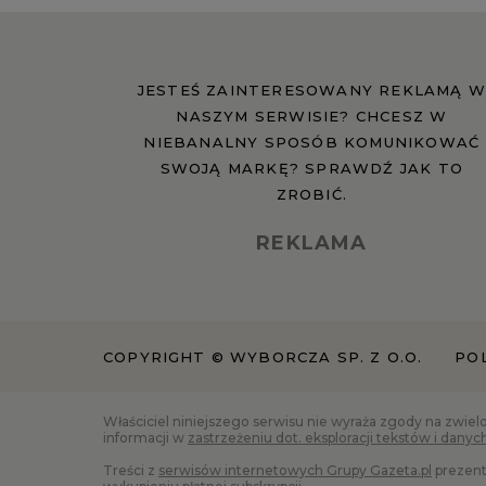
JESTEŚ ZAINTERESOWANY REKLAMĄ W
NASZYM SERWISIE? CHCESZ W
NIEBANALNY SPOSÓB KOMUNIKOWAĆ
SWOJĄ MARKĘ? SPRAWDŹ JAK TO
ZROBIĆ.
REKLAMA
COPYRIGHT © WYBORCZA SP. Z O.O.
PO
Właściciel niniejszego serwisu nie wyraża zgody na zwiel
informacji w
zastrzeżeniu dot. eksploracji tekstów i danyc
Treści z
serwisów internetowych Grupy Gazeta.pl
prezent