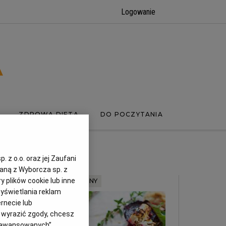
Logowanie
ZDROWA DIETA
DO POCZYTANIA
 z o.o. oraz jej Zaufani
zaną z Wyborcza sp. z
y plików cookie lub inne
MATERIAŁ PROMOCYJNY
yświetlania reklam
rnecie lub
z wyrazić zgody, chcesz
Zaawansowanych”.