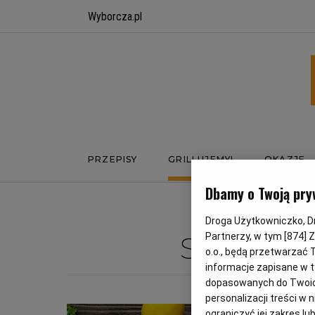
Wyborcza.pl
PRZEPISY
GRILLUJEMY!
OKAZJE
Dbamy o Twoją pry
Droga Użytkowniczko, Dro
SOL
Partnerzy, w tym [
874
] 
o.o., będą przetwarzać T
informacje zapisane w t
dopasowanych do Twoich 
personalizacji treści w
ograniczyć jej zakres 