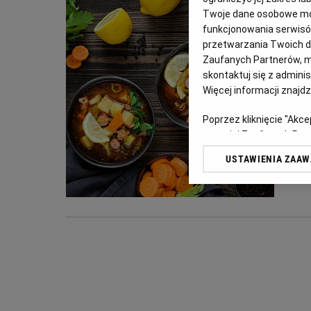
Twoje dane osobowe mog
funkcjonowania serwisów
przetwarzania Twoich dan
Zaufanych Partnerów, m
skontaktuj się z admini
Więcej informacji znajd
Poprzez kliknięcie "Akc
z o. o. jej Zaufanych P
swoje preferencje dot. 
USTAWIENIA ZAA
przetwarzania danych p
„Ustawienia zaawansowa
My, nasi Zaufani Partn
dokładnych danych geolo
Przechowywanie informac
treści, badnie odbiorców