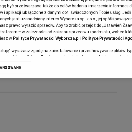
Anna Stefańska
ą być przetwarzane także do celów badania i mierzenia informacji 
Solianka, czyli ukraińska
 i aplikacji lub łączone z danymi dot. świadczonych Tobie usług. Jeśl
ych jest uzasadniony interes Wyborcza sp. z o.o., jej spółki powiązane
zupa z mięsem i ogórkami
asz prawo wyrazić sprzeciw. Aby to zrobić przejdź do „Ustawień Za
stratorem – w zależności od zakresu sprzeciwu i podmiotu, wobec któr
kiszonymi
ziesz w
Polityce Prywatności Wyborcza.pl
i
Polityce Prywatności Ago
eptuję" wyrażasz zgodę na zainstalowanie i przechowywanie plików ty
DANIA OBIADOWE
KUCHNIA UKRAIŃSKA
NASI NOWI SĄSIEDZI
artnerów i Agora S.A. na Twoim urządzeniu końcowym. Możesz też w każ
SOLANKA
plików cookie, ponownie wywołując narzędzie do zarządzania Twoimi p
WANSOWANE
oprzez odnośnik „Ustawienia prywatności” w stopce serwisu i przecho
ne”. Zmiana ustawień plików cookie możliwa jest także za pomocą us
erzy i Agora S.A. możemy przetwarzać dane osobowe w następujących
kalizacyjnych. Aktywne skanowanie charakterystyki urządzenia do cel
ji na urządzeniu lub dostęp do nich. Spersonalizowane reklamy i treśc
 i ulepszanie usług.
Lista Zaufanych Partnerów