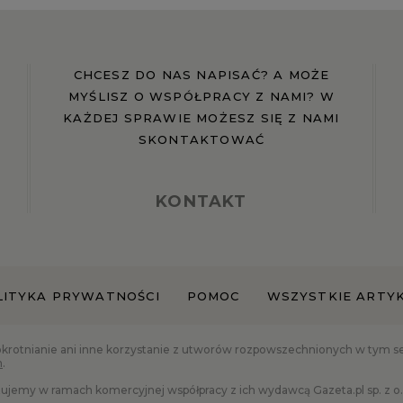
CHCESZ DO NAS NAPISAĆ? A MOŻE
MYŚLISZ O WSPÓŁPRACY Z NAMI? W
KAŻDEJ SPRAWIE MOŻESZ SIĘ Z NAMI
SKONTAKTOWAĆ
KONTAKT
LITYKA PRYWATNOŚCI
POMOC
WSZYSTKIE ARTY
okrotnianie ani inne korzystanie z utworów rozpowszechnionych w tym serw
h
.
ujemy w ramach komercyjnej współpracy z ich wydawcą Gazeta.pl sp. z o.o.