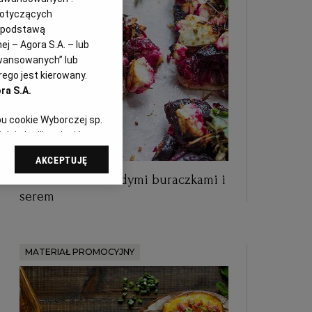
dotyczących
i podstawą
j – Agora S.A. – lub
awansowanych” lub
ego jest kierowany.
ra S.A.
pu cookie Wyborczej sp.
dej chwili zmienić
referencjami dot.
AKCEPTUJĘ
dząc do sekcji
Letnia tarta z młodymi buraczkami i
tawień przeglądarki.
serem
 celach:
Użycie
ów identyfikacji.
i, pomiar reklam i
MATERIAŁ PROMOCYJNY