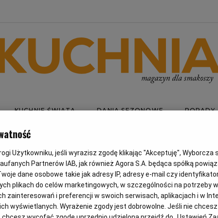
KUCHNIE ŚWIATA
DANIA SEZONOWE
PORADY
watność
gi Użytkowniku, jeśli wyrazisz zgodę klikając "Akceptuję", Wyborcza sp.
IANKA
Zaufanych Partnerów IAB, jak również Agora S.A. będąca spółką powią
woje dane osobowe takie jak adresy IP, adresy e-mail czy identyfikator
ych plikach do celów marketingowych, w szczególności na potrzeby w
zainteresowań i preferencji w swoich serwisach, aplikacjach i w Inte
 nich wyświetlanych. Wyrażenie zgody jest dobrowolne. Jeśli nie chces
lub chcesz wycofać zgodę uprzednio udzieloną przejdź do „Ustawień 