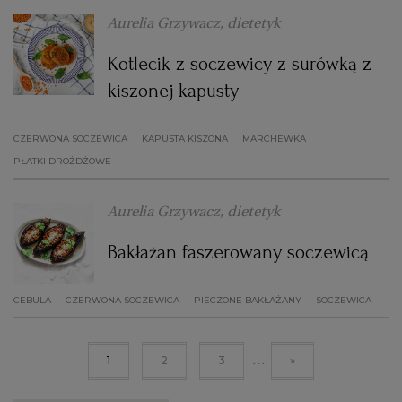
Aurelia Grzywacz, dietetyk
Kotlecik z soczewicy z surówką z
kiszonej kapusty
CZERWONA SOCZEWICA
KAPUSTA KISZONA
MARCHEWKA
PŁATKI DROŻDŻOWE
Aurelia Grzywacz, dietetyk
Bakłażan faszerowany soczewicą
CEBULA
CZERWONA SOCZEWICA
PIECZONE BAKŁAŻANY
SOCZEWICA
...
1
2
3
»