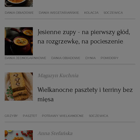
WROCŁAW
DANIA OBIADOWE
DANIA WEGETARIAŃSKIE
KOLACJA
SOCZEWICA
ZAKOPANE
Jesienne zupy - na pierwszy głód,
na rozgrzewkę, na pocieszenie
ZIELONA GÓRA
DANIA JEDNOGARNKOWE
DANIA OBIADOWE
DYNIA
POMIDORY
Magazyn Kuchnia
Wielkanocne pasztety i terriny bez
mięsa
GRZYBY
PASZTET
POTRAWY WIELKANOCNE
SOCZEWICA
Anna Stefańska