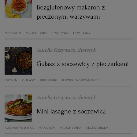
Bezglutenowy makaron z
pieczonymi warzywami
MAKARON
MARCHEWKA
PAPRYKA
POMIDORY
Aurelia Grzywacz, dietetyk
Gulasz z soczewicy z pieczarkami
GRZYBY
GULASZ
PIECZARKI
PRZEPISY WEGAŃSKIE
Aurelia Grzywacz, dietetyk
Mini lasagne z soczewicą
KUCHNIA WŁOSKA
MAKARON
MARCHEWKA
MOZZARELLA