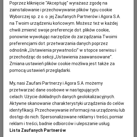
PUBLIO.PL
LUBLIN
Poprzez kliknięcie "Akceptuję" wyrażasz zgodę na
Pasztet z soczewicy z malinami
zainstalowanie i przechowywanie plików typu cookie
Wyborczej sp. z o. o. jej Zaufanych Partnerów i Agora S.A.
KULTURALNYSKLEP.PL
ŁÓDŹ
na Twoim urządzeniu końcowym. Możesz też w każdej
KOLACJA
MALINY
PASZTET
PRZEKĄSKI
chwili zmienić swoje preferencje dot. plików cookie,
ponownie wywołując narzędzie do zarządzania Twoimi
OLSZTYN
DZIECKO
Anna Gaik
preferencjami dot. przetwarzania danych poprzez
odnośnik „Ustawienia prywatności” w stopce serwisu i
Chilli sin carne
przechodząc do sekcji „Ustawienia zaawansowane”.
ZDROWIE
OPOLE
Zmiana ustawień plików cookie możliwa jest także za
pomocą ustawień przeglądarki.
DANIA WEGETARIAŃSKIE
FASOLA
KUCHNIA MEKSYKAŃSKA
POGODA
PŁOCK
PRZEPISY KULINARNE
My, nasi Zaufani Partnerzy i Agora S.A. możemy
przetwarzać dane osobowe w następujących
Magazyn Kuchnia
PODRÓŻE
POZNAŃ
celach:
Użycie dokładnych danych geolokalizacyjnych.
Aktywne skanowanie charakterystyki urządzenia do celów
Gulasz wieprzowy z bananami i
identyfikacji. Przechowywanie informacji na urządzeniu lub
RADOM
WIDEO
dostęp do nich. Spersonalizowane reklamy i treści, pomiar
soczewicą
reklam i treści, badnie odbiorców i ulepszanie usług.
Lista Zaufanych Partnerów
RYBNIK
FORUM
BANANY
KOLACJA
PRZEPISY KULINARNE
SOCZEWICA