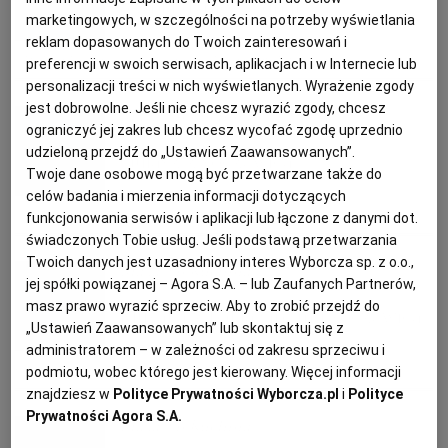
Szybki dyniowy dhal
marketingowych, w szczególności na potrzeby wyświetlania
KUCHNIA MEKSYKAŃSKA
DOMOWE PRZETWORY
WYBORCZA TV I VOD
BIQDATA
GLIWICE
reklam dopasowanych do Twoich zainteresowań i
DANIA OBIADOWE
DYNIA
KOLACJA
KUCHNIA INDYJSKA
preferencji w swoich serwisach, aplikacjach i w Internecie lub
personalizacji treści w nich wyświetlanych. Wyrażenie zgody
SOST, DIPY I INNE DODATKI
GORZÓW WIELKOPOLSKI
KUCHNIA INDYJSKA
TYLKO ZDROWIE
JUTRONAUCI
jest dobrowolne. Jeśli nie chcesz wyrazić zgody, chcesz
Magazyn Kuchnia
ograniczyć jej zakres lub chcesz wycofać zgodę uprzednio
KSIĄŻKI. MAGAZYN DO CZYTANIA
KUCHNIA HISZPAŃSKA
ARCHIWUM
KALISZ
udzieloną przejdź do „Ustawień Zaawansowanych”.
Gulasz z soczewicą
Twoje dane osobowe mogą być przetwarzane także do
celów badania i mierzenia informacji dotyczących
KUCHNIA NIEMIECKA
NASZA EUROPA
INNE SERWISY
KATOWICE
DANIA WEGETARIAŃSKIE
GULASZ
PRZEPISY KULINARNE
SOCZEWICA
funkcjonowania serwisów i aplikacji lub łączone z danymi dot.
świadczonych Tobie usług. Jeśli podstawą przetwarzania
Twoich danych jest uzasadniony interes Wyborcza sp. z o.o.,
Magazyn Kuchnia
SŁÓWKA. MAGAZYN O JĘZYKU
GAZETA.PL
KIELCE
jej spółki powiązanej – Agora S.A. – lub Zaufanych Partnerów,
masz prawo wyrazić sprzeciw. Aby to zrobić przejdź do
Musaka z bakłażanem i soczewicą
„Ustawień Zaawansowanych” lub skontaktuj się z
KOSZALIN
TOK FM
administratorem – w zależności od zakresu sprzeciwu i
BAKŁAŻAN
KUCHNIA GRECKA
PRZEPISY KULINARNE
SOCZEWICA
podmiotu, wobec którego jest kierowany. Więcej informacji
znajdziesz w
Polityce Prywatności Wyborcza.pl
i
Polityce
SPORT.PL
KRAKÓW
Prywatności Agora S.A.
Magazyn Kuchnia