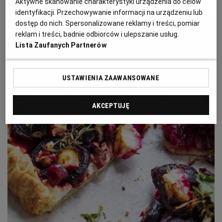
Aktywne skanowanie charakterystyki urządzenia do celów
PUBLIO.PL
LUBLIN
MATERIAŁ PROMOCYJNY
identyfikacji. Przechowywanie informacji na urządzeniu lub
dostęp do nich. Spersonalizowane reklamy i treści, pomiar
reklam i treści, badnie odbiorców i ulepszanie usług.
KULTURALNYSKLEP.PL
ŁÓDŹ
Lista Zaufanych Partnerów
OLSZTYN
DZIECKO
USTAWIENIA ZAAWANSOWANE
ZDROWIE
OPOLE
AKCEPTUJĘ
POGODA
PŁOCK
PODRÓŻE
POZNAŃ
RADOM
WIDEO
RYBNIK
FORUM