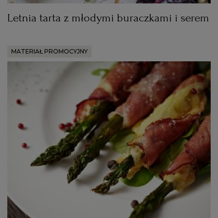
Letnia tarta z młodymi buraczkami i serem
RZESZÓW
MATERIAŁ PROMOCYJNY
SOSNOWIEC
SZCZECIN
TORUŃ
TRÓJMIASTO
WAŁBRZYCH
WARSZAWA