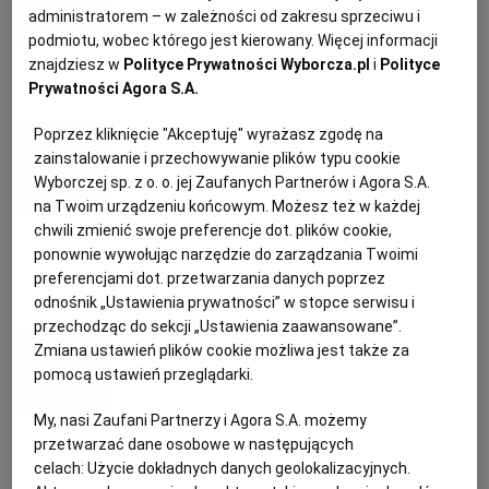
Makaron z soczewicy z dynią i fetą
administratorem – w zależności od zakresu sprzeciwu i
KUCHNIA MEKSYKAŃSKA
DOMOWE PRZETWORY
WYBORCZA TV I VOD
BIQDATA
GLIWICE
podmiotu, wobec którego jest kierowany. Więcej informacji
znajdziesz w
Polityce Prywatności Wyborcza.pl
i
Polityce
DANIA Z MAKARONEM
DYNIA
FETA
SER FETA
Prywatności Agora S.A.
SOST, DIPY I INNE DODATKI
GORZÓW WIELKOPOLSKI
KUCHNIA INDYJSKA
TYLKO ZDROWIE
JUTRONAUCI
Anna Stefańska
Poprzez kliknięcie "Akceptuję" wyrażasz zgodę na
zainstalowanie i przechowywanie plików typu cookie
KSIĄŻKI. MAGAZYN DO CZYTANIA
KUCHNIA HISZPAŃSKA
ARCHIWUM
KALISZ
Brukselka zapiekana w miodzie z
Wyborczej sp. z o. o. jej Zaufanych Partnerów i Agora S.A.
na Twoim urządzeniu końcowym. Możesz też w każdej
bakaliami i serem feta
chwili zmienić swoje preferencje dot. plików cookie,
KUCHNIA NIEMIECKA
NASZA EUROPA
INNE SERWISY
KATOWICE
ponownie wywołując narzędzie do zarządzania Twoimi
FETA
MIÓD
MORELE
ORZECHY
preferencjami dot. przetwarzania danych poprzez
SŁÓWKA. MAGAZYN O JĘZYKU
GAZETA.PL
KIELCE
odnośnik „Ustawienia prywatności” w stopce serwisu i
przechodząc do sekcji „Ustawienia zaawansowane”.
Aurelia Grzywacz, dietetyk
Zmiana ustawień plików cookie możliwa jest także za
KOSZALIN
TOK FM
pomocą ustawień przeglądarki.
Pieczona feta z figami
My, nasi Zaufani Partnerzy i Agora S.A. możemy
SPORT.PL
KRAKÓW
FETA
FIGI
KOLACJA
MIÓD
przetwarzać dane osobowe w następujących
celach:
Użycie dokładnych danych geolokalizacyjnych.