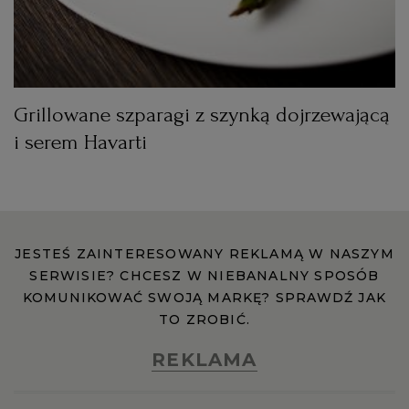
WROCŁAW
ZAKOPANE
Grillowane szparagi z szynką dojrzewającą
ZIELONA GÓRA
i serem Havarti
JESTEŚ ZAINTERESOWANY REKLAMĄ W NASZYM
SERWISIE? CHCESZ W NIEBANALNY SPOSÓB
KOMUNIKOWAĆ SWOJĄ MARKĘ? SPRAWDŹ JAK
TO ZROBIĆ.
REKLAMA