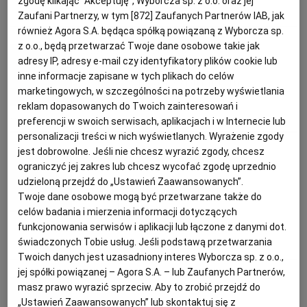
zgodę klikając "Akceptuję", Wyborcza sp. z o.o. oraz jej
CZOSNEK
FETA
GRAHAMKA
PESTO
Zaufani Partnerzy, w tym [
872
] Zaufanych Partnerów IAB, jak
również Agora S.A. będąca spółką powiązaną z Wyborcza sp.
PODRÓŻE KULINARNE
DOMOWE PRZYJĘCIE
KUCHNIA CHIŃSKA
NASZE SERWISY
FIT PRZEPISY
NAPOJE
ZAKUPY
z o.o., będą przetwarzać Twoje dane osobowe takie jak
Aurelia Grzywacz, dietetyk
adresy IP, adresy e-mail czy identyfikatory plików cookie lub
inne informacje zapisane w tych plikach do celów
HISTORIE KULINARNE
SPRZĘT KUCHENNY
SERWISY LOKALNE
KUCHNIA TAJSKA
SAŁATKI
WEGE
GRILL
Frittata z fetą i szpinakiem
marketingowych, w szczególności na potrzeby wyświetlania
reklam dopasowanych do Twoich zainteresowań i
FELIETONY KULINARNE
KUCHNIA GRECKA
WYBORCZA.PL
MAKARONY
BIAŁYSTOK
WEGAN
FETA
GROSZEK
JAJKA
SER FETA
preferencji w swoich serwisach, aplikacjach i w Internecie lub
personalizacji treści w nich wyświetlanych. Wyrażenie zgody
jest dobrowolne. Jeśli nie chcesz wyrazić zgody, chcesz
Aurelia Grzywacz, dietetyk
KUCHNIA PORTUGALSKA
KSIĄŻKI KULINARNE
BIELSKO-BIAŁA
BEZ GLUTENU
MAGAZYNY
DRÓB
ograniczyć jej zakres lub chcesz wycofać zgodę uprzednio
udzieloną przejdź do „Ustawień Zaawansowanych”.
Dorsz zapiekany z fetą i
Twoje dane osobowe mogą być przetwarzane także do
KUCHNIA FRANCUSKA
WYBORCZA CLASSIC
DUŻY FORMAT
SZEF KUCHNI
BYDGOSZCZ
MIĘSA
pomidorkami
celów badania i mierzenia informacji dotyczących
funkcjonowania serwisów i aplikacji lub łączone z danymi dot.
świadczonych Tobie usług. Jeśli podstawą przetwarzania
KUCHNIA AMERYKAŃSKA
WOLNA SOBOTA
WYBORCZA.BIZ
CZĘSTOCHOWA
RYBY
FETA
OLIWA
POMIDORY
RYBY
Twoich danych jest uzasadniony interes Wyborcza sp. z o.o.,
jej spółki powiązanej – Agora S.A. – lub Zaufanych Partnerów,
Aurelia Grzywacz, dietetyk
WYSOKIE OBCASY
KUCHNIA POLSKA
ALE HISTORIA
PRZEKĄSKI
ELBLĄG
masz prawo wyrazić sprzeciw. Aby to zrobić przejdź do
„Ustawień Zaawansowanych” lub skontaktuj się z