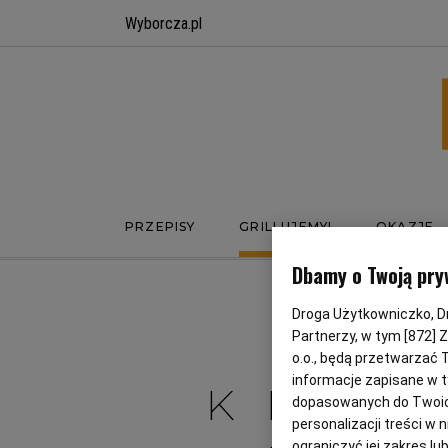
Wyborcza.pl
PRZEPISY
GRILLUJEMY!
OKAZJE
Dbamy o Twoją pry
Droga Użytkowniczko, Dro
S
Partnerzy, w tym [
872
] 
o.o., będą przetwarzać T
informacje zapisane w t
KHAN
dopasowanych do Twoich 
personalizacji treści w
ograniczyć jej zakres 