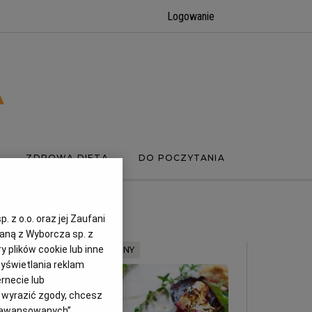
Logowanie
ZDROWA DIETA
DO POCZYTANIA
 z o.o. oraz jej Zaufani
zaną z Wyborcza sp. z
y plików cookie lub inne
MATERIAŁ PROMOCYJNY
yświetlania reklam
rnecie lub
z wyrazić zgody, chcesz
Zaawansowanych”.