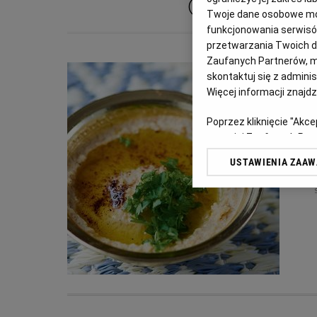
GNI
Twoje dane osobowe mog
funkcjonowania serwisów
przetwarzania Twoich dan
Zaufanych Partnerów, m
skontaktuj się z admini
Więcej informacji znajd
Poprzez kliknięcie "Akc
z o. o. jej Zaufanych P
swoje preferencje dot. 
USTAWIENIA ZAA
przetwarzania danych p
„Ustawienia zaawansowa
My, nasi Zaufani Partn
dokładnych danych geolo
Przechowywanie informac
treści, badnie odbiorców