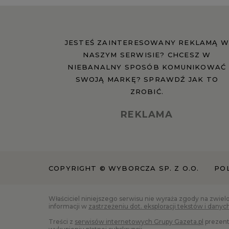
JESTEŚ ZAINTERESOWANY REKLAMĄ W
NASZYM SERWISIE? CHCESZ W
NIEBANALNY SPOSÓB KOMUNIKOWAĆ
SWOJĄ MARKĘ? SPRAWDŹ JAK TO
ZROBIĆ.
REKLAMA
COPYRIGHT © WYBORCZA SP. Z O.O.
PO
Właściciel niniejszego serwisu nie wyraża zgody na zwiel
informacji w
zastrzeżeniu dot. eksploracji tekstów i danyc
Treści z
serwisów internetowych Grupy Gazeta.pl
prezent