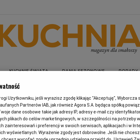
KUCHNIE ŚWIATA
DANIA SEZONOWE
PORADY
watność
gi Użytkowniku, jeśli wyrazisz zgodę klikając "Akceptuję", Wyborcza sp.
AMAR
Zaufanych Partnerów IAB, jak również Agora S.A. będąca spółką powią
woje dane osobowe takie jak adresy IP, adresy e-mail czy identyfikator
ych plikach do celów marketingowych, w szczególności na potrzeby w
AFER-
zainteresowań i preferencji w swoich serwisach, aplikacjach i w Inte
 nich wyświetlanych. Wyrażenie zgody jest dobrowolne. Jeśli nie chces
lub chcesz wycofać zgodę uprzednio udzieloną przejdź do „Ustawień 