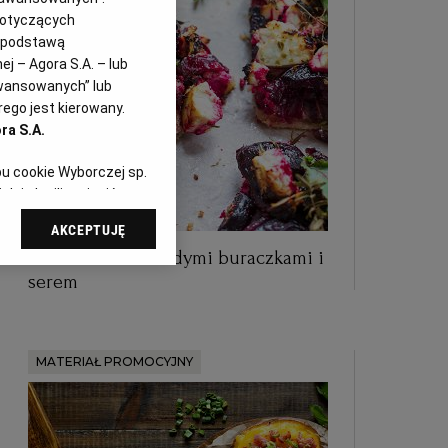
dotyczących
i podstawą
j – Agora S.A. – lub
awansowanych” lub
ego jest kierowany.
ra S.A.
pu cookie Wyborczej sp.
dej chwili zmienić
referencjami dot.
AKCEPTUJĘ
dząc do sekcji
Letnia tarta z młodymi buraczkami i
tawień przeglądarki.
serem
 celach:
Użycie
ów identyfikacji.
i, pomiar reklam i
MATERIAŁ PROMOCYJNY