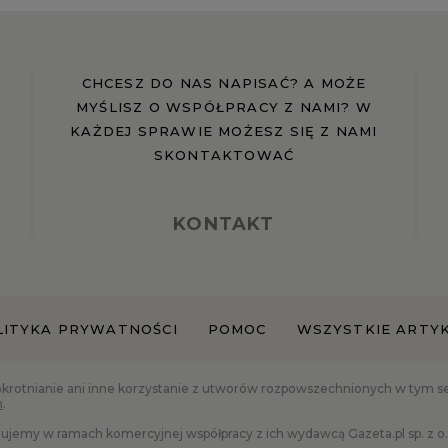
CHCESZ DO NAS NAPISAĆ? A MOŻE
MYŚLISZ O WSPÓŁPRACY Z NAMI? W
KAŻDEJ SPRAWIE MOŻESZ SIĘ Z NAMI
SKONTAKTOWAĆ
KONTAKT
LITYKA PRYWATNOŚCI
POMOC
WSZYSTKIE ARTY
okrotnianie ani inne korzystanie z utworów rozpowszechnionych w tym serw
h
.
ujemy w ramach komercyjnej współpracy z ich wydawcą Gazeta.pl sp. z o.o.