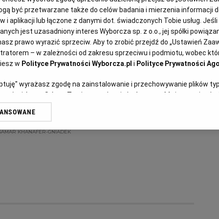
ADEK
ą być przetwarzane także do celów badania i mierzenia informacji 
 i aplikacji lub łączone z danymi dot. świadczonych Tobie usług. Jeśl
ych jest uzasadniony interes Wyborcza sp. z o.o., jej spółki powiązane
asz prawo wyrazić sprzeciw. Aby to zrobić przejdź do „Ustawień Za
stratorem – w zależności od zakresu sprzeciwu i podmiotu, wobec któr
Samar Khanafer-Gniadek
ziesz w
Polityce Prywatności Wyborcza.pl
i
Polityce Prywatności Ago
Hummus - pasta z
eptuję" wyrażasz zgodę na zainstalowanie i przechowywanie plików ty
ciecierzycy
artnerów i Agora S.A. na Twoim urządzeniu końcowym. Możesz też w każ
plików cookie, ponownie wywołując narzędzie do zarządzania Twoimi p
WANSOWANE
oprzez odnośnik „Ustawienia prywatności” w stopce serwisu i przecho
CIECIERZYCA
HUMMUS
KUCHNIA LIBAŃSKA
ne”. Zmiana ustawień plików cookie możliwa jest także za pomocą us
SAMAR KHANAFER-GNIADEK
erzy i Agora S.A. możemy przetwarzać dane osobowe w następujących
kalizacyjnych. Aktywne skanowanie charakterystyki urządzenia do cel
ji na urządzeniu lub dostęp do nich. Spersonalizowane reklamy i treśc
 i ulepszanie usług.
Lista Zaufanych Partnerów