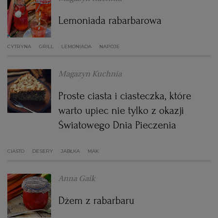
WROCŁAW
Lemoniada rabarbarowa
ZAKOPANE
CYTRYNA
GRILL
LEMONIADA
NAPOJE
ZIELONA GÓRA
Magazyn Kuchnia
Proste ciasta i ciasteczka, które
warto upiec nie tylko z okazji
Światowego Dnia Pieczenia
CIASTO
DESERY
JABŁKA
MAK
Anna Gaik
Dżem z rabarbaru