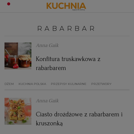
PRZEPISY
RABARBAR
Zaloguj się
ŚNIADANIA
OKAZJE
Anna Gaik
Konfitura truskawkowa z
KUCHNIE ŚWIATA
HALLOWEEN
OBIADY
rabarbarem
BOŻE NARODZENIE
DANIA SEZONOWE
KUCHNIA WŁOSKA
KOLACJE
DŻEM
KUCHNIA POLSKA
PRZEPISY KULINARNE
PRZETWORY
KUCHNIA BRYTYJSKA
KARNAWAŁ
PORADY
DESERY
Anna Gaik
KUCHNIA AFRYKAŃSKA
SZKOŁA GOTOWANIA
ZDROWA DIETA
WIELKANOC
ZUPY
Ciasto drożdżowe z rabarbarem i
kruszonką
KUCHNIA JAPOŃSKA
DO POCZYTANIA
WALENTYNKI
PORADY
CIASTA
DIETA