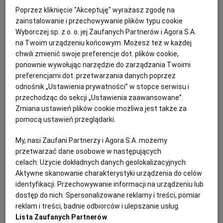
PRZEPISY KULINARNE
PUBLIO.PL
LUBLIN
Poprzez kliknięcie "Akceptuję" wyrażasz zgodę na
zainstalowanie i przechowywanie plików typu cookie
Anna Stefańska
Wyborczej sp. z o. o. jej Zaufanych Partnerów i Agora S.A.
KULTURALNYSKLEP.PL
ŁÓDŹ
na Twoim urządzeniu końcowym. Możesz też w każdej
Ciasto z truskawkami, rabarbarem i
chwili zmienić swoje preferencje dot. plików cookie,
kruszonką
OLSZTYN
DZIECKO
ponownie wywołując narzędzie do zarządzania Twoimi
preferencjami dot. przetwarzania danych poprzez
odnośnik „Ustawienia prywatności” w stopce serwisu i
CIASTO
KRUCHE CIASTO
KRUSZONKA
PRZEPISY KULINARNE
ZDROWIE
OPOLE
przechodząc do sekcji „Ustawienia zaawansowane”.
Zmiana ustawień plików cookie możliwa jest także za
pomocą ustawień przeglądarki.
Samar Khanafer-Gniadek
POGODA
PŁOCK
My, nasi Zaufani Partnerzy i Agora S.A. możemy
Sernik na zimno z rabarbarem
przetwarzać dane osobowe w następujących
PODRÓŻE
POZNAŃ
celach:
Użycie dokładnych danych geolokalizacyjnych.
CIASTO
DESERY
PRZEPISY KULINARNE
RABARBAR
Aktywne skanowanie charakterystyki urządzenia do celów
identyfikacji. Przechowywanie informacji na urządzeniu lub
RADOM
WIDEO
dostęp do nich. Spersonalizowane reklamy i treści, pomiar
Magazyn Kuchnia
reklam i treści, badnie odbiorców i ulepszanie usług.
RYBNIK
FORUM
Lista Zaufanych Partnerów
Placek z rabarbarem i bezą