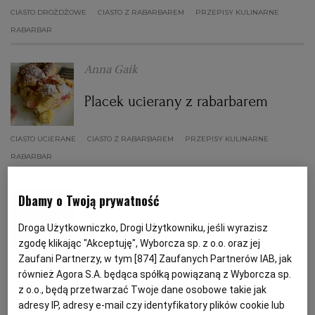
CIASTO DROŻDŻOWE
CIASTO Z RABARBAREM
PRZEPISY KULINARNE
RABARBAR
PODRÓŻE KULINARNE
DOMOWE PRZYJĘCIE
KUCHNIA CHIŃSKA
NASZE SERWISY
FIT PRZEPISY
NAPOJE
ZAKUPY
Anna Gaik
HISTORIE KULINARNE
SPRZĘT KUCHENNY
SERWISY LOKALNE
KUCHNIA TAJSKA
SAŁATKI
WEGE
GRILL
Placek ucierany z rabarbarem
FELIETONY KULINARNE
KUCHNIA GRECKA
WYBORCZA.PL
MAKARONY
BIAŁYSTOK
WEGAN
CIASTO UCIERANE
CIASTO Z RABARBAREM
PRZEPISY KULINARNE
RABARBAR
KUCHNIA PORTUGALSKA
KSIĄŻKI KULINARNE
BIELSKO-BIAŁA
BEZ GLUTENU
MAGAZYNY
DRÓB
Magazyn Kuchnia
Dbamy o Twoją prywatność
KUCHNIA FRANCUSKA
WYBORCZA CLASSIC
DUŻY FORMAT
SZEF KUCHNI
BYDGOSZCZ
MIĘSA
Sernik na zimno z pieczonym
Droga Użytkowniczko, Drogi Użytkowniku, jeśli wyrazisz
zgodę klikając "Akceptuję", Wyborcza sp. z o.o. oraz jej
rabarbarem
KUCHNIA AMERYKAŃSKA
WOLNA SOBOTA
WYBORCZA.BIZ
CZĘSTOCHOWA
RYBY
Zaufani Partnerzy, w tym [
874
] Zaufanych Partnerów IAB, jak
również Agora S.A. będąca spółką powiązaną z Wyborcza sp.
CIASTO
PRZEPISY KULINARNE
RABARBAR
SERNIK
z o.o., będą przetwarzać Twoje dane osobowe takie jak
WYSOKIE OBCASY
KUCHNIA POLSKA
ALE HISTORIA
PRZEKĄSKI
ELBLĄG
adresy IP, adresy e-mail czy identyfikatory plików cookie lub