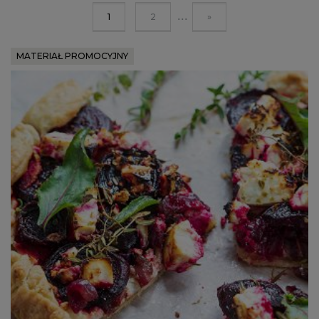
...
1
2
»
MATERIAŁ PROMOCYJNY