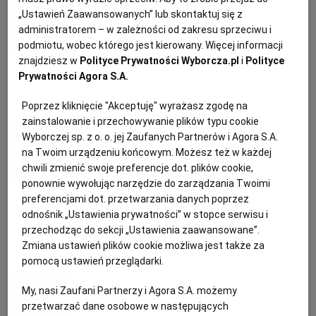
„Ustawień Zaawansowanych” lub skontaktuj się z
KUCHNIA MEKSYKAŃSKA
DOMOWE PRZETWORY
WYBORCZA TV I VOD
BIQDATA
GLIWICE
Przedmioty codziennego użytku
administratorem – w zależności od zakresu sprzeciwu i
podmiotu, wobec którego jest kierowany. Więcej informacji
[QUIZ]
znajdziesz w
Polityce Prywatności Wyborcza.pl
i
Polityce
SOST, DIPY I INNE DODATKI
GORZÓW WIELKOPOLSKI
KUCHNIA INDYJSKA
TYLKO ZDROWIE
JUTRONAUCI
Prywatności Agora S.A.
QUIZY WYBORCZEJ
Poprzez kliknięcie "Akceptuję" wyrażasz zgodę na
KSIĄŻKI. MAGAZYN DO CZYTANIA
KUCHNIA HISZPAŃSKA
ARCHIWUM
KALISZ
zainstalowanie i przechowywanie plików typu cookie
Agata Piasecka
Wyborczej sp. z o. o. jej Zaufanych Partnerów i Agora S.A.
KUCHNIA NIEMIECKA
NASZA EUROPA
INNE SERWISY
KATOWICE
na Twoim urządzeniu końcowym. Możesz też w każdej
Najdroższe produkty spożywcze
chwili zmienić swoje preferencje dot. plików cookie,
świata. Z niektórych mogliście
ponownie wywołując narzędzie do zarządzania Twoimi
SŁÓWKA. MAGAZYN O JĘZYKU
GAZETA.PL
KIELCE
preferencjami dot. przetwarzania danych poprzez
korzystać
odnośnik „Ustawienia prywatności” w stopce serwisu i
przechodząc do sekcji „Ustawienia zaawansowane”.
KOSZALIN
TOK FM
JEDZENIE
KAWIOR
QUIZ
SZAFRAN
Zmiana ustawień plików cookie możliwa jest także za
pomocą ustawień przeglądarki.
Agata Piasecka
SPORT.PL
KRAKÓW
My, nasi Zaufani Partnerzy i Agora S.A. możemy
przetwarzać dane osobowe w następujących
Niecodzienne potrawy