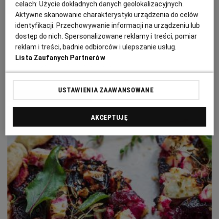
celach:
Użycie dokładnych danych geolokalizacyjnych.
PUBLIO.PL
LUBLIN
wielkanocne z Polski i z całego
Aktywne skanowanie charakterystyki urządzenia do celów
świata. Niektóre są dziwne, a inne
identyfikacji. Przechowywanie informacji na urządzeniu lub
KULTURALNYSKLEP.PL
ŁÓDŹ
dostęp do nich. Spersonalizowane reklamy i treści, pomiar
bardzo smakowite
reklam i treści, badnie odbiorców i ulepszanie usług.
Lista Zaufanych Partnerów
OLSZTYN
DZIECKO
QUIZ
WIELKANOC
ZWYCZAJE WIELKANOCNE
USTAWIENIA ZAAWANSOWANE
ZDROWIE
OPOLE
MATERIAŁ PROMOCYJNY
AKCEPTUJĘ
POGODA
PŁOCK
PODRÓŻE
POZNAŃ
RADOM
WIDEO
RYBNIK
FORUM