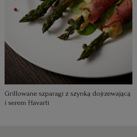
WROCŁAW
ZAKOPANE
ZIELONA GÓRA
Grillowane szparagi z szynką dojrzewającą
i serem Havarti