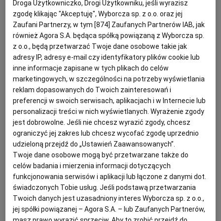
Droga Użytkowniczko, Drogi Użytkowniku, jeśli wyrazisz
QUIZ
QUIZY WYBORCZEJ
zgodę klikając "Akceptuję", Wyborcza sp. z o.o. oraz jej
Zaufani Partnerzy, w tym [
874
] Zaufanych Partnerów IAB, jak
PODRÓŻE KULINARNE
DOMOWE PRZYJĘCIE
KUCHNIA CHIŃSKA
NASZE SERWISY
FIT PRZEPISY
NAPOJE
ZAKUPY
również Agora S.A. będąca spółką powiązaną z Wyborcza sp.
Kaja Nowakowska
z o.o., będą przetwarzać Twoje dane osobowe takie jak
HISTORIE KULINARNE
SPRZĘT KUCHENNY
SERWISY LOKALNE
KUCHNIA TAJSKA
SAŁATKI
WEGE
GRILL
Sprawdź, czy przeżyjesz
adresy IP, adresy e-mail czy identyfikatory plików cookie lub
inne informacje zapisane w tych plikach do celów
grzybobranie [QUIZ o grzybach]
marketingowych, w szczególności na potrzeby wyświetlania
FELIETONY KULINARNE
KUCHNIA GRECKA
WYBORCZA.PL
MAKARONY
BIAŁYSTOK
WEGAN
reklam dopasowanych do Twoich zainteresowań i
preferencji w swoich serwisach, aplikacjach i w Internecie lub
GRZYBOBRANIE
GRZYBY
QUIZY WYBORCZEJ
personalizacji treści w nich wyświetlanych. Wyrażenie zgody
KUCHNIA PORTUGALSKA
KSIĄŻKI KULINARNE
BIELSKO-BIAŁA
BEZ GLUTENU
MAGAZYNY
DRÓB
jest dobrowolne. Jeśli nie chcesz wyrazić zgody, chcesz
Karolina Magiera
ograniczyć jej zakres lub chcesz wycofać zgodę uprzednio
udzieloną przejdź do „Ustawień Zaawansowanych”.
KUCHNIA FRANCUSKA
WYBORCZA CLASSIC
DUŻY FORMAT
SZEF KUCHNI
BYDGOSZCZ
MIĘSA
Kultowe dania rodem z PRL-u. Jak
Twoje dane osobowe mogą być przetwarzane także do
dobrze je znasz? [QUIZ]
celów badania i mierzenia informacji dotyczących
KUCHNIA AMERYKAŃSKA
WOLNA SOBOTA
WYBORCZA.BIZ
CZĘSTOCHOWA
RYBY
funkcjonowania serwisów i aplikacji lub łączone z danymi dot.
świadczonych Tobie usług. Jeśli podstawą przetwarzania
PRL
QUIZY WYBORCZEJ
Twoich danych jest uzasadniony interes Wyborcza sp. z o.o.,
WYSOKIE OBCASY
KUCHNIA POLSKA
ALE HISTORIA
PRZEKĄSKI
ELBLĄG
jej spółki powiązanej – Agora S.A. – lub Zaufanych Partnerów,
Julia Kącka
masz prawo wyrazić sprzeciw. Aby to zrobić przejdź do