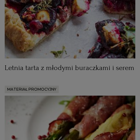
RZESZÓW
SOSNOWIEC
SZCZECIN
Letnia tarta z młodymi buraczkami i serem
TORUŃ
MATERIAŁ PROMOCYJNY
TRÓJMIASTO
WAŁBRZYCH
WARSZAWA