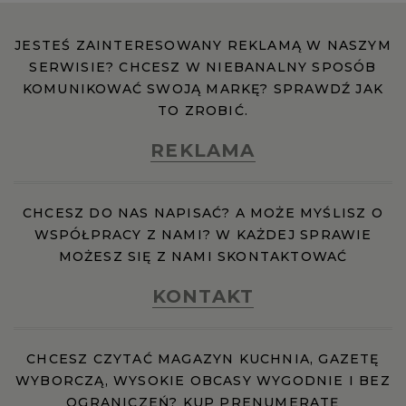
JESTEŚ ZAINTERESOWANY REKLAMĄ W NASZYM
SERWISIE? CHCESZ W NIEBANALNY SPOSÓB
KOMUNIKOWAĆ SWOJĄ MARKĘ? SPRAWDŹ JAK
TO ZROBIĆ.
REKLAMA
CHCESZ DO NAS NAPISAĆ? A MOŻE MYŚLISZ O
WSPÓŁPRACY Z NAMI? W KAŻDEJ SPRAWIE
MOŻESZ SIĘ Z NAMI SKONTAKTOWAĆ
KONTAKT
CHCESZ CZYTAĆ MAGAZYN KUCHNIA, GAZETĘ
WYBORCZĄ, WYSOKIE OBCASY WYGODNIE I BEZ
OGRANICZEŃ? KUP PRENUMERATĘ