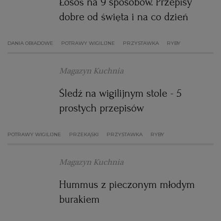
Łosoś na 9 sposobów. Przepisy
dobre od święta i na co dzień
DANIA OBIADOWE
POTRAWY WIGILIJNE
PRZYSTAWKA
RYBY
Magazyn Kuchnia
Śledź na wigilijnym stole - 5
prostych przepisów
POTRAWY WIGILIJNE
PRZEKĄSKI
PRZYSTAWKA
RYBY
Magazyn Kuchnia
Hummus z pieczonym młodym
burakiem