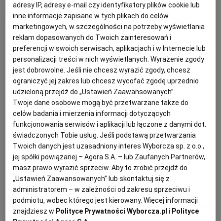
Rolada szpinakowa z wędzonym
adresy IP, adresy e-mail czy identyfikatory plików cookie lub
KUCHNIA MEKSYKAŃSKA
DOMOWE PRZETWORY
WYBORCZA TV I VOD
BIQDATA
GLIWICE
inne informacje zapisane w tych plikach do celów
łososiem
marketingowych, w szczególności na potrzeby wyświetlania
reklam dopasowanych do Twoich zainteresowań i
SOST, DIPY I INNE DODATKI
GORZÓW WIELKOPOLSKI
KUCHNIA INDYJSKA
TYLKO ZDROWIE
JUTRONAUCI
PRZEPISY KULINARNE
PRZYSTAWKA
RYBY
SZPINAK
preferencji w swoich serwisach, aplikacjach i w Internecie lub
personalizacji treści w nich wyświetlanych. Wyrażenie zgody
jest dobrowolne. Jeśli nie chcesz wyrazić zgody, chcesz
Anna Gaik
KSIĄŻKI. MAGAZYN DO CZYTANIA
KUCHNIA HISZPAŃSKA
ARCHIWUM
KALISZ
ograniczyć jej zakres lub chcesz wycofać zgodę uprzednio
udzieloną przejdź do „Ustawień Zaawansowanych”.
Pieczony boczek
Twoje dane osobowe mogą być przetwarzane także do
KUCHNIA NIEMIECKA
NASZA EUROPA
INNE SERWISY
KATOWICE
celów badania i mierzenia informacji dotyczących
BOCZEK
BOŻE NARODZENIE
PRZEPISY KULINARNE
PRZYSTAWKA
funkcjonowania serwisów i aplikacji lub łączone z danymi dot.
SŁÓWKA. MAGAZYN O JĘZYKU
GAZETA.PL
KIELCE
świadczonych Tobie usług. Jeśli podstawą przetwarzania
Twoich danych jest uzasadniony interes Wyborcza sp. z o.o.,
Magazyn Kuchnia
jej spółki powiązanej – Agora S.A. – lub Zaufanych Partnerów,
KOSZALIN
TOK FM
masz prawo wyrazić sprzeciw. Aby to zrobić przejdź do
Kiełki po koreańsku
„Ustawień Zaawansowanych” lub skontaktuj się z
administratorem – w zależności od zakresu sprzeciwu i
SPORT.PL
KRAKÓW
FASOLA
KIEŁKI
OBIAD
PRZEPISY KULINARNE
podmiotu, wobec którego jest kierowany. Więcej informacji
znajdziesz w
Polityce Prywatności Wyborcza.pl
i
Polityce