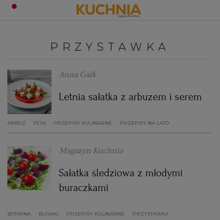
PRZEPISY
PRZYSTAWKA
Zaloguj się
ŚNIADANIA
OKAZJE
Anna Gaik
Letnia sałatka z arbuzem i serem
KUCHNIE ŚWIATA
HALLOWEEN
OBIADY
ARBUZ
FETA
PRZEPISY KULINARNE
PRZEPISY NA LATO
BOŻE NARODZENIE
DANIA SEZONOWE
KUCHNIA WŁOSKA
KOLACJE
Magazyn Kuchnia
KUCHNIA BRYTYJSKA
KARNAWAŁ
PORADY
DESERY
Sałatka śledziowa z młodymi
KUCHNIA AFRYKAŃSKA
SZKOŁA GOTOWANIA
ZDROWA DIETA
WIELKANOC
ZUPY
buraczkami
BOTWINA
BURAKI
PRZEPISY KULINARNE
KUCHNIA JAPOŃSKA
DO POCZYTANIA
WALENTYNKI
PORADY
CIASTA
DIETA
PRZYSTAWKA