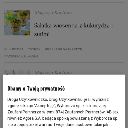
Magazyn Kuchnia
PODRÓŻE KULINARNE
DOMOWE PRZYJĘCIE
KUCHNIA CHIŃSKA
NASZE SERWISY
FIT PRZEPISY
NAPOJE
ZAKUPY
Sałatka wiosenna z kukurydzą i
HISTORIE KULINARNE
SPRZĘT KUCHENNY
SERWISY LOKALNE
KUCHNIA TAJSKA
SAŁATKI
WEGE
GRILL
surimi
FELIETONY KULINARNE
KUCHNIA GRECKA
WYBORCZA.PL
MAKARONY
BIAŁYSTOK
WEGAN
KUKURYDZA
OGÓREK
PRZEKĄSKI NA IMPREZĘ
PRZEPISY KULINARNE
KUCHNIA PORTUGALSKA
KSIĄŻKI KULINARNE
BIELSKO-BIAŁA
BEZ GLUTENU
MAGAZYNY
DRÓB
Magazyn Kuchnia
KUCHNIA FRANCUSKA
WYBORCZA CLASSIC
DUŻY FORMAT
SZEF KUCHNI
BYDGOSZCZ
MIĘSA
Śledzie na 5 sposobów
Dbamy o Twoją prywatność
Droga Użytkowniczko, Drogi Użytkowniku, jeśli wyrazisz
OSTATKI
POST
PRZEKĄSKI
PRZEPISY KULINARNE
KUCHNIA AMERYKAŃSKA
WOLNA SOBOTA
WYBORCZA.BIZ
CZĘSTOCHOWA
RYBY
zgodę klikając "Akceptuję", Wyborcza sp. z o.o. oraz jej
Zaufani Partnerzy, w tym [
874
] Zaufanych Partnerów IAB, jak
Anna Gaik
również Agora S.A. będąca spółką powiązaną z Wyborcza sp.
WYSOKIE OBCASY
KUCHNIA POLSKA
ALE HISTORIA
PRZEKĄSKI
ELBLĄG
z o.o., będą przetwarzać Twoje dane osobowe takie jak