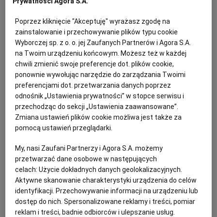
Prywatności Agora S.A.
Anna Gaik
PUBLIO.PL
LUBLIN
Poprzez kliknięcie "Akceptuję" wyrażasz zgodę na
Karkówka pieczona
zainstalowanie i przechowywanie plików typu cookie
KULTURALNYSKLEP.PL
ŁÓDŹ
Wyborczej sp. z o. o. jej Zaufanych Partnerów i Agora S.A.
KARKÓWKA
KOLACJA
PRZEPISY KULINARNE
PRZEPISY ŚWIĄTECZNE
na Twoim urządzeniu końcowym. Możesz też w każdej
OLSZTYN
DZIECKO
chwili zmienić swoje preferencje dot. plików cookie,
ponownie wywołując narzędzie do zarządzania Twoimi
Anna Gaik
preferencjami dot. przetwarzania danych poprzez
ZDROWIE
OPOLE
odnośnik „Ustawienia prywatności” w stopce serwisu i
Pasztet z królikiem z pistacjami
przechodząc do sekcji „Ustawienia zaawansowane”.
Zmiana ustawień plików cookie możliwa jest także za
POGODA
PŁOCK
KRÓLIK
PASZTET
PRZEKĄSKI
PRZEPISY KULINARNE
pomocą ustawień przeglądarki.
My, nasi Zaufani Partnerzy i Agora S.A. możemy
PODRÓŻE
POZNAŃ
Honorata Piwowarska
przetwarzać dane osobowe w następujących
celach:
Użycie dokładnych danych geolokalizacyjnych.
Sałatka z gruszek glazurowanych w
Aktywne skanowanie charakterystyki urządzenia do celów
RADOM
WIDEO
miodzie z serem i dynią
identyfikacji. Przechowywanie informacji na urządzeniu lub
dostęp do nich. Spersonalizowane reklamy i treści, pomiar
RYBNIK
FORUM
reklam i treści, badnie odbiorców i ulepszanie usług.
DYNIA
GRUSZKI
MIÓD
PRZEPISY KULINARNE