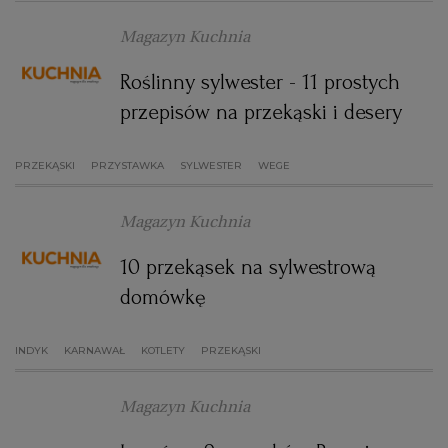
WROCŁAW
Magazyn Kuchnia
Roślinny sylwester - 11 prostych
ZAKOPANE
przepisów na przekąski i desery
ZIELONA GÓRA
PRZEKĄSKI
PRZYSTAWKA
SYLWESTER
WEGE
Magazyn Kuchnia
10 przekąsek na sylwestrową
domówkę
INDYK
KARNAWAŁ
KOTLETY
PRZEKĄSKI
Magazyn Kuchnia