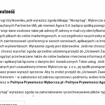
Magazyn Kuchnia
watność
Sałatka warzywna z cukinią
na zimę
gi Użytkowniku, jeśli wyrazisz zgodę klikając "Akceptuję", Wyborcza sp.
Zaufanych Partnerów IAB, jak również Agora S.A. będąca spółką powią
woje dane osobowe takie jak adresy IP, adresy e-mail czy identyfikator
CEBULA
CUKINIA
MARCHEWKA
POMIDORY
ych plikach do celów marketingowych, w szczególności na potrzeby w
zainteresowań i preferencji w swoich serwisach, aplikacjach i w Inte
 nich wyświetlanych. Wyrażenie zgody jest dobrowolne. Jeśli nie chces
lub chcesz wycofać zgodę uprzednio udzieloną przejdź do „Ustawień 
ą być przetwarzane także do celów badania i mierzenia informacji 
 i aplikacji lub łączone z danymi dot. świadczonych Tobie usług. Jeśl
ych jest uzasadniony interes Wyborcza sp. z o.o., jej spółki powiązane
asz prawo wyrazić sprzeciw. Aby to zrobić przejdź do „Ustawień Za
stratorem – w zależności od zakresu sprzeciwu i podmiotu, wobec któr
ziesz w
Polityce Prywatności Wyborcza.pl
i
Polityce Prywatności Ago
Magazyn Kuchnia
eptuję" wyrażasz zgodę na zainstalowanie i przechowywanie plików ty
Konfitura agrestowa z liśćmi
artnerów i Agora S.A. na Twoim urządzeniu końcowym. Możesz też w każ
plików cookie, ponownie wywołując narzędzie do zarządzania Twoimi p