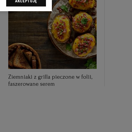
AKCEPTUJĘ
dząc do sekcji
tawień przeglądarki.
 celach:
Użycie
ów identyfikacji.
i, pomiar reklam i
Ziemniaki z grilla pieczone w folii,
faszerowane serem