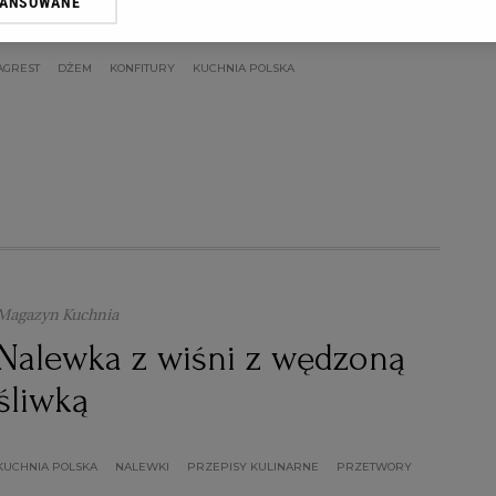
laurowymi
WANSOWANE
oprzez odnośnik „Ustawienia prywatności” w stopce serwisu i przecho
ne”. Zmiana ustawień plików cookie możliwa jest także za pomocą us
AGREST
DŻEM
KONFITURY
KUCHNIA POLSKA
erzy i Agora S.A. możemy przetwarzać dane osobowe w następujących
kalizacyjnych. Aktywne skanowanie charakterystyki urządzenia do cel
ji na urządzeniu lub dostęp do nich. Spersonalizowane reklamy i treśc
 i ulepszanie usług.
Lista Zaufanych Partnerów
Magazyn Kuchnia
Nalewka z wiśni z wędzoną
śliwką
KUCHNIA POLSKA
NALEWKI
PRZEPISY KULINARNE
PRZETWORY