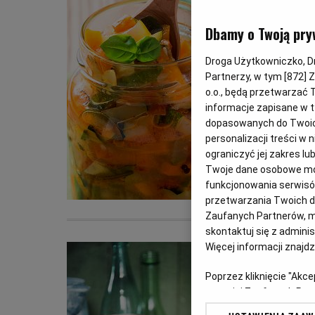
Dbamy o Twoją pry
Droga Użytkowniczko, Dro
Partnerzy, w tym [
872
] 
o.o., będą przetwarzać T
informacje zapisane w t
dopasowanych do Twoich 
personalizacji treści w
ograniczyć jej zakres 
Twoje dane osobowe mog
funkcjonowania serwisów
przetwarzania Twoich dan
Zaufanych Partnerów, m
skontaktuj się z admini
Więcej informacji znajd
Poprzez kliknięcie "Akc
z o. o. jej Zaufanych P
swoje preferencje dot. 