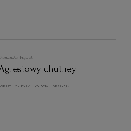
Dominika Wójciak
Agrestowy chutney
AGREST
CHUTNEY
KOLACJA
PRZEKĄSKI