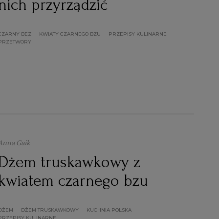
nich przyrządzić
CZARNY BEZ
KWIATY CZARNEGO BZU
PRZEPISY KULINARNE
PRZETWORY
Anna Gaik
Dżem truskawkowy z
kwiatem czarnego bzu
DŻEM
DŻEM TRUSKAWKOWY
KUCHNIA POLSKA
PRZEPISY KULINARNE