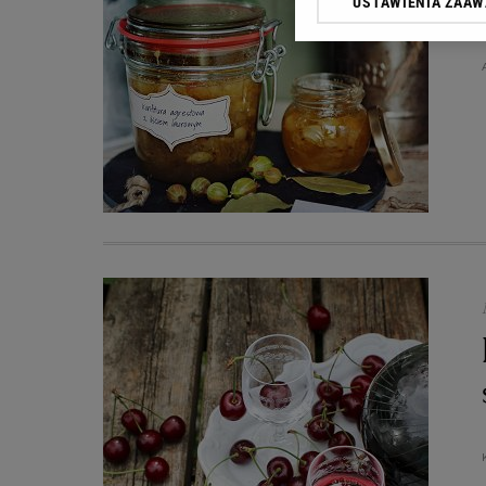
USTAWIENIA ZAA
przetwarzania danych p
„Ustawienia zaawansowa
My, nasi Zaufani Partn
dokładnych danych geolo
Przechowywanie informac
treści, badnie odbiorców