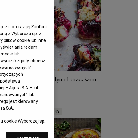
 z o.o. oraz jej Zaufani
zaną z Wyborcza sp. z
y plików cookie lub inne
yświetlania reklam
rnecie lub
z wyrazić zgody, chcesz
Zaawansowanych”.
dotyczących
Letnia tarta z młodymi buraczkami i
i podstawą
serem
j – Agora S.A. – lub
awansowanych” lub
ego jest kierowany.
ra S.A.
MATERIAŁ PROMOCYJNY
pu cookie Wyborczej sp.
dej chwili zmienić
referencjami dot.