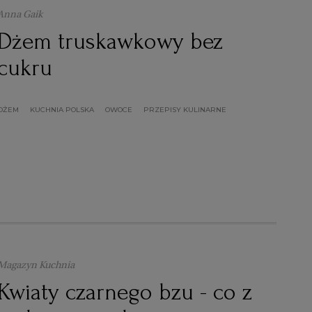
Anna Gaik
Dżem truskawkowy bez
cukru
DŻEM
KUCHNIA POLSKA
OWOCE
PRZEPISY KULINARNE
Magazyn Kuchnia
Kwiaty czarnego bzu - co z