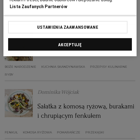
panierką
Lista Zaufanych Partnerów
RZESZÓW
KOLACJA
PRZEKĄSKI
PRZEPISY KULINARNE
PSTRĄG
USTAWIENIA ZAAWANSOWANE
SOSNOWIEC
Anna Gaik
AKCEPTUJĘ
Śledzie po skandynawsku
SZCZECIN
BOŻE NARODZENIE
KUCHNIA SKANDYNAWSKA
PRZEPISY KULINARNE
TORUŃ
RYBY
TRÓJMIASTO
Dominika Wójciak
Sałatka z komosą ryżową, burakami
WAŁBRZYCH
i chrupiącym fenkułem
WARSZAWA
FENKUŁ
KOMOSA RYŻOWA
POMARAŃCZE
PRZEKĄSKI