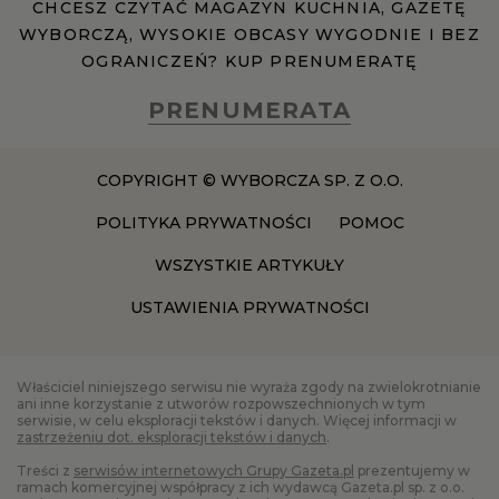
CHCESZ CZYTAĆ MAGAZYN KUCHNIA, GAZETĘ
WYBORCZĄ, WYSOKIE OBCASY WYGODNIE I BEZ
OGRANICZEŃ? KUP PRENUMERATĘ
PRENUMERATA
COPYRIGHT © WYBORCZA SP. Z O.O.
POLITYKA PRYWATNOŚCI
POMOC
WSZYSTKIE ARTYKUŁY
USTAWIENIA PRYWATNOŚCI
Właściciel niniejszego serwisu nie wyraża zgody na zwielokrotnianie
ani inne korzystanie z utworów rozpowszechnionych w tym
serwisie, w celu eksploracji tekstów i danych. Więcej informacji w
zastrzeżeniu dot. eksploracji tekstów i danych
.
Treści z
serwisów internetowych Grupy Gazeta.pl
prezentujemy w
ramach komercyjnej współpracy z ich wydawcą Gazeta.pl sp. z o.o.