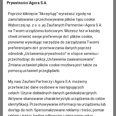
PUBLIO.PL
LUBLIN
Prywatności Agora S.A.
Anna Gaik
Poprzez kliknięcie "Akceptuję" wyrażasz zgodę na
Śledzie w śmietanie
KULTURALNYSKLEP.PL
ŁÓDŹ
zainstalowanie i przechowywanie plików typu cookie
Wyborczej sp. z o. o. jej Zaufanych Partnerów i Agora S.A.
BOŻE NARODZENIE
PRZEKĄSKI
PRZEPISY KULINARNE
RYBY
na Twoim urządzeniu końcowym. Możesz też w każdej
OLSZTYN
DZIECKO
chwili zmienić swoje preferencje dot. plików cookie,
ponownie wywołując narzędzie do zarządzania Twoimi
Magazyn Kuchnia
preferencjami dot. przetwarzania danych poprzez
ZDROWIE
OPOLE
odnośnik „Ustawienia prywatności” w stopce serwisu i
Tatar z łososia w cytrusowej
przechodząc do sekcji „Ustawienia zaawansowane”.
galaretce
Zmiana ustawień plików cookie możliwa jest także za
POGODA
PŁOCK
pomocą ustawień przeglądarki.
BOŻE NARODZENIE
DANIA WIGILIJNE
PRZEKĄSKI NA IMPREZĘ
PODRÓŻE
POZNAŃ
My, nasi Zaufani Partnerzy i Agora S.A. możemy
PRZEPISY KULINARNE
przetwarzać dane osobowe w następujących
celach:
Użycie dokładnych danych geolokalizacyjnych.
RADOM
WIDEO
Magazyn Kuchnia
Aktywne skanowanie charakterystyki urządzenia do celów
identyfikacji. Przechowywanie informacji na urządzeniu lub
Pstrąg pieczony pod chrupiącą
dostęp do nich. Spersonalizowane reklamy i treści, pomiar
RYBNIK
FORUM
reklam i treści, badnie odbiorców i ulepszanie usług.