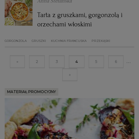
Anna Stefańska
Tarta z gruszkami, gorgonzolą i
orzechami włoskimi
GORGONZOLA
GRUSZKI
KUCHNIA FRANCUSKA
PRZEKĄSKI
...
«
2
3
4
5
6
»
MATERIAŁ PROMOCYJNY