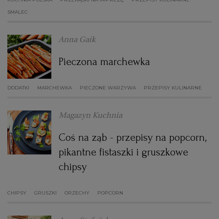
SMALEC
Anna Gaik
Pieczona marchewka
DODATKI
MARCHEWKA
PIECZONE WARZYWA
PRZEPISY KULINARNE
Magazyn Kuchnia
Coś na ząb - przepisy na popcorn,
pikantne fistaszki i gruszkowe
chipsy
CHIPSY
GRUSZKI
ORZECHY
POPCORN