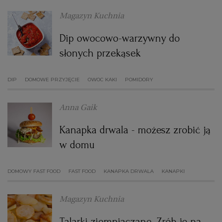
WROCŁAW
Magazyn Kuchnia
Dip owocowo-warzywny do
ZAKOPANE
słonych przekąsek
ZIELONA GÓRA
DIP
DOMOWE PRZYJĘCIE
OWOC KAKI
POMIDORY
Anna Gaik
Kanapka drwala - możesz zrobić ją
w domu
DOMOWY FAST FOOD
FAST FOOD
KANAPKA DRWALA
KANAPKI
Magazyn Kuchnia
Talarki ziemniaczane. Zrób je na