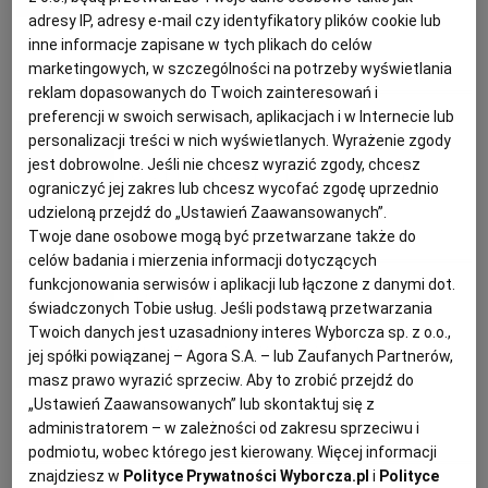
bakaliami i serem feta
adresy IP, adresy e-mail czy identyfikatory plików cookie lub
KUCHNIA MEKSYKAŃSKA
DOMOWE PRZETWORY
WYBORCZA TV I VOD
BIQDATA
GLIWICE
inne informacje zapisane w tych plikach do celów
marketingowych, w szczególności na potrzeby wyświetlania
BRUKSELKA
DODATKI
FETA
MIÓD
reklam dopasowanych do Twoich zainteresowań i
SOST, DIPY I INNE DODATKI
GORZÓW WIELKOPOLSKI
KUCHNIA INDYJSKA
TYLKO ZDROWIE
JUTRONAUCI
preferencji w swoich serwisach, aplikacjach i w Internecie lub
Anna Gaik
personalizacji treści w nich wyświetlanych. Wyrażenie zgody
jest dobrowolne. Jeśli nie chcesz wyrazić zgody, chcesz
KSIĄŻKI. MAGAZYN DO CZYTANIA
KUCHNIA HISZPAŃSKA
ARCHIWUM
KALISZ
Szybkie przekąski na sylwestra
ograniczyć jej zakres lub chcesz wycofać zgodę uprzednio
udzieloną przejdź do „Ustawień Zaawansowanych”.
KUCHNIA NIEMIECKA
NASZA EUROPA
INNE SERWISY
KATOWICE
Twoje dane osobowe mogą być przetwarzane także do
KANAPKI
KARNAWAŁ
KORECZKI
PRZEKĄSKI
celów badania i mierzenia informacji dotyczących
funkcjonowania serwisów i aplikacji lub łączone z danymi dot.
SŁÓWKA. MAGAZYN O JĘZYKU
GAZETA.PL
KIELCE
Magazyn Kuchnia
świadczonych Tobie usług. Jeśli podstawą przetwarzania
Twoich danych jest uzasadniony interes Wyborcza sp. z o.o.,
Pieczone warzywa z komosą
jej spółki powiązanej – Agora S.A. – lub Zaufanych Partnerów,
KOSZALIN
TOK FM
ryżową
masz prawo wyrazić sprzeciw. Aby to zrobić przejdź do
„Ustawień Zaawansowanych” lub skontaktuj się z
administratorem – w zależności od zakresu sprzeciwu i
SPORT.PL
KRAKÓW
BURAKI
CEBULA
FENKUŁ
KOMOSA RYŻOWA
podmiotu, wobec którego jest kierowany. Więcej informacji
znajdziesz w
Polityce Prywatności Wyborcza.pl
i
Polityce