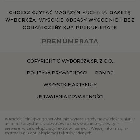
CHCESZ CZYTAĆ MAGAZYN KUCHNIA, GAZETĘ
WYBORCZĄ, WYSOKIE OBCASY WYGODNIE I BEZ
OGRANICZEŃ? KUP PRENUMERATĘ
PRENUMERATA
COPYRIGHT © WYBORCZA SP. Z O.O.
POLITYKA PRYWATNOŚCI
POMOC
WSZYSTKIE ARTYKUŁY
USTAWIENIA PRYWATNOŚCI
Właściciel niniejszego serwisu nie wyraża zgody na zwielokrotnianie
ani inne korzystanie z utworów rozpowszechnionych w tym
serwisie, w celu eksploracji tekstów i danych. Więcej informacji w
zastrzeżeniu dot. eksploracji tekstów i danych
.