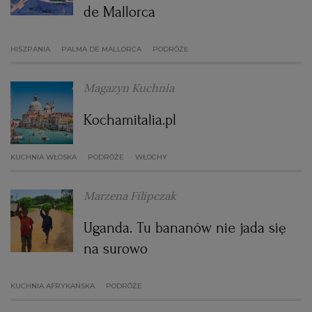
de Mallorca
WROCŁAW
HISZPANIA
PALMA DE MALLORCA
PODRÓŻE
ZAKOPANE
Magazyn Kuchnia
ZIELONA GÓRA
Kochamitalia.pl
KUCHNIA WŁOSKA
PODRÓŻE
WŁOCHY
Marzena Filipczak
Uganda. Tu bananów nie jada się
na surowo
KUCHNIA AFRYKAŃSKA
PODRÓŻE