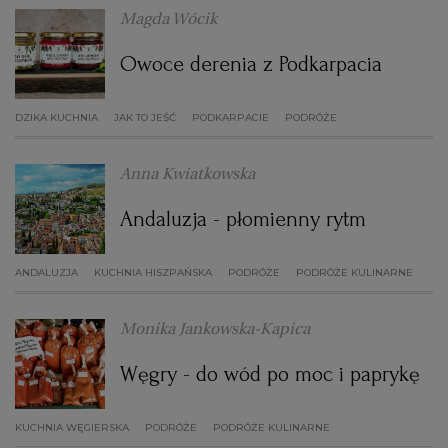
Magda Wócik
Owoce derenia z Podkarpacia
DZIKA KUCHNIA
JAK TO JEŚĆ
PODKARPACIE
PODRÓŻE
Anna Kwiatkowska
Andaluzja - płomienny rytm
ANDALUZJA
KUCHNIA HISZPAŃSKA
PODRÓŻE
PODRÓŻE KULINARNE
Monika Jankowska-Kapica
Węgry - do wód po moc i paprykę
KUCHNIA WĘGIERSKA
PODRÓŻE
PODRÓŻE KULINARNE