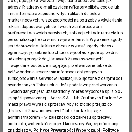
z o.o., będą przetwarzać Twoje dane osobowe takie jak
adresy IP, adresy e-mail czy identyfikatory plików cookie lub
Magdalena Żołyńska
KUCHNIA MEKSYKAŃSKA
DOMOWE PRZETWORY
WYBORCZA TV I VOD
BIQDATA
GLIWICE
inne informacje zapisane w tych plikach do celów
Sieć restauracji Le Petit Chef:
marketingowych, w szczególności na potrzeby wyświetlania
reklam dopasowanych do Twoich zainteresowań i
SOST, DIPY I INNE DODATKI
GORZÓW WIELKOPOLSKI
KUCHNIA INDYJSKA
TYLKO ZDROWIE
JUTRONAUCI
niesamowite połączenie kuchni i
preferencji w swoich serwisach, aplikacjach i w Internecie lub
technologii
personalizacji treści w nich wyświetlanych. Wyrażenie zgody
KSIĄŻKI. MAGAZYN DO CZYTANIA
KUCHNIA HISZPAŃSKA
ARCHIWUM
KALISZ
jest dobrowolne. Jeśli nie chcesz wyrazić zgody, chcesz
ograniczyć jej zakres lub chcesz wycofać zgodę uprzednio
CIEKAWOSTKI
JEDZENIE
PODRÓŻE
TECHNOLOGIE
udzieloną przejdź do „Ustawień Zaawansowanych”.
KUCHNIA NIEMIECKA
NASZA EUROPA
INNE SERWISY
KATOWICE
Twoje dane osobowe mogą być przetwarzane także do
Karolina Magiera
celów badania i mierzenia informacji dotyczących
funkcjonowania serwisów i aplikacji lub łączone z danymi dot.
SŁÓWKA. MAGAZYN O JĘZYKU
GAZETA.PL
KIELCE
Osobliwe gusta czy sposób na
świadczonych Tobie usług. Jeśli podstawą przetwarzania
Twoich danych jest uzasadniony interes Wyborcza sp. z o.o.,
turystę? Kilka słów o Islandzkiej
jej spółki powiązanej – Agora S.A. – lub Zaufanych Partnerów,
KOSZALIN
TOK FM
kuchni.
masz prawo wyrazić sprzeciw. Aby to zrobić przejdź do
„Ustawień Zaawansowanych” lub skontaktuj się z
SPORT.PL
KRAKÓW
administratorem – w zależności od zakresu sprzeciwu i
ISLANDIA
PODRÓŻE
podmiotu, wobec którego jest kierowany. Więcej informacji
znajdziesz w
Polityce Prywatności Wyborcza.pl
i
Polityce