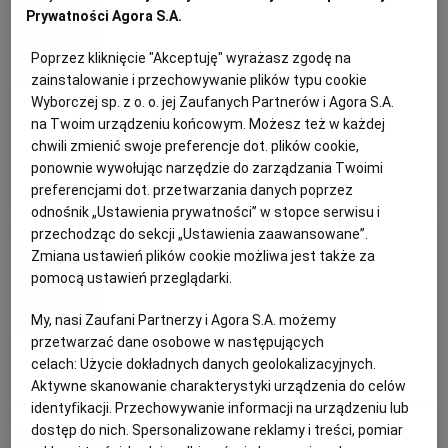
Magazyn Kuchnia
PUBLIO.PL
LUBLIN
Prywatności Agora S.A.
Siódmy numer "KUCHNI" już w
Poprzez kliknięcie "Akceptuję" wyrażasz zgodę na
KULTURALNYSKLEP.PL
ŁÓDŹ
sprzedaży. To wydanie kupisz
zainstalowanie i przechowywanie plików typu cookie
Wyborczej sp. z o. o. jej Zaufanych Partnerów i Agora S.A.
również z dodatkiem - "Superproste
na Twoim urządzeniu końcowym. Możesz też w każdej
OLSZTYN
DZIECKO
gotowanie"
chwili zmienić swoje preferencje dot. plików cookie,
ponownie wywołując narzędzie do zarządzania Twoimi
preferencjami dot. przetwarzania danych poprzez
ZDROWIE
OPOLE
MAGAZYN-KUCHNIA
PODRÓŻE
PRZEPISY
odnośnik „Ustawienia prywatności” w stopce serwisu i
przechodząc do sekcji „Ustawienia zaawansowane”.
Michał Głombiowski
POGODA
PŁOCK
Zmiana ustawień plików cookie możliwa jest także za
pomocą ustawień przeglądarki.
Co jeść, co zwiedzać na
PODRÓŻE
POZNAŃ
My, nasi Zaufani Partnerzy i Agora S.A. możemy
Lubelszczyźnie
przetwarzać dane osobowe w następujących
celach:
Użycie dokładnych danych geolokalizacyjnych.
RADOM
WIDEO
CEBULARZ
LUBLIN
PODRÓŻE
PODRÓŻE KULINARNE
Aktywne skanowanie charakterystyki urządzenia do celów
identyfikacji. Przechowywanie informacji na urządzeniu lub
dostęp do nich. Spersonalizowane reklamy i treści, pomiar
RYBNIK
FORUM
Marzena Filipczak