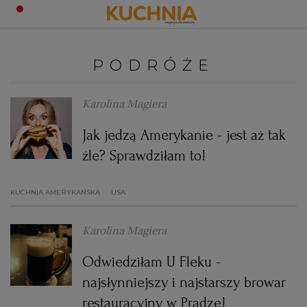
PRZEPISY
PODRÓŻE
Zaloguj się
ŚNIADANIA
OKAZJE
Karolina Magiera
Jak jedzą Amerykanie - jest aż tak
KUCHNIE ŚWIATA
HALLOWEEN
OBIADY
źle? Sprawdziłam to!
BOŻE NARODZENIE
DANIA SEZONOWE
KUCHNIA WŁOSKA
KOLACJE
KUCHNIA AMERYKAŃSKA
USA
KUCHNIA BRYTYJSKA
KARNAWAŁ
PORADY
DESERY
Karolina Magiera
KUCHNIA AFRYKAŃSKA
SZKOŁA GOTOWANIA
ZDROWA DIETA
WIELKANOC
ZUPY
Odwiedziłam U Fleku -
najsłynniejszy i najstarszy browar
KUCHNIA JAPOŃSKA
DO POCZYTANIA
WALENTYNKI
PORADY
CIASTA
DIETA
restauracyjny w Pradze!