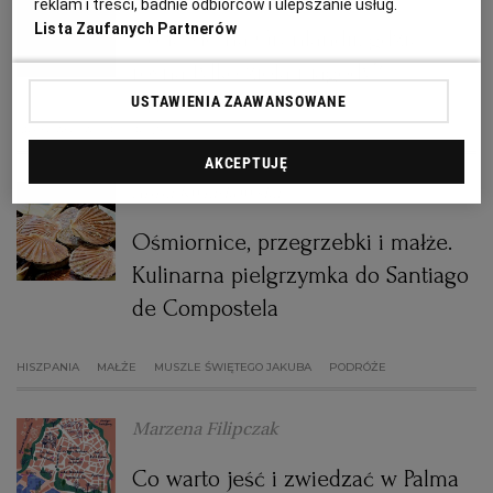
reklam i treści, badnie odbiorców i ulepszanie usług.
Lista Zaufanych Partnerów
Co je się na Grenlandii, gdzie
RZESZÓW
rosną tylko zioła i jagody?
USTAWIENIA ZAAWANSOWANE
SOSNOWIEC
GRENLANDIA
PODRÓŻE
AKCEPTUJĘ
SZCZECIN
Anna Kwiatkowska
Ośmiornice, przegrzebki i małże.
TORUŃ
Kulinarna pielgrzymka do Santiago
de Compostela
TRÓJMIASTO
HISZPANIA
MAŁŻE
MUSZLE ŚWIĘTEGO JAKUBA
PODRÓŻE
WAŁBRZYCH
Marzena Filipczak
WARSZAWA
Co warto jeść i zwiedzać w Palma