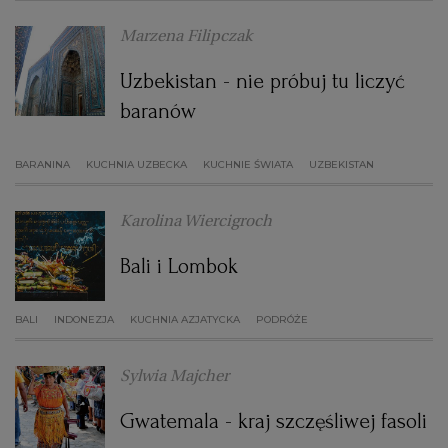
Marzena Filipczak
Uzbekistan - nie próbuj tu liczyć
baranów
BARANINA
KUCHNIA UZBECKA
KUCHNIE ŚWIATA
UZBEKISTAN
Karolina Wiercigroch
Bali i Lombok
BALI
INDONEZJA
KUCHNIA AZJATYCKA
PODRÓŻE
Sylwia Majcher
Gwatemala - kraj szczęśliwej fasoli