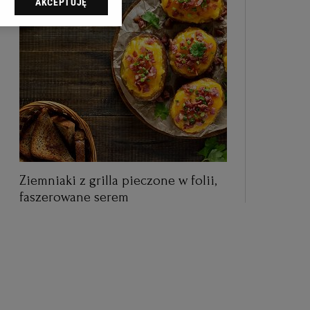
AKCEPTUJĘ
dząc do sekcji
tawień przeglądarki.
 celach:
Użycie
ów identyfikacji.
i, pomiar reklam i
Ziemniaki z grilla pieczone w folii,
faszerowane serem