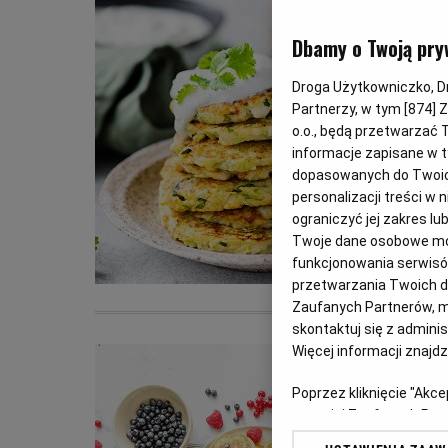
Dbamy o Twoją pry
Droga Użytkowniczko, Dro
Partnerzy, w tym [
874
] 
o.o., będą przetwarzać T
informacje zapisane w t
dopasowanych do Twoich 
personalizacji treści w
ograniczyć jej zakres 
Twoje dane osobowe mog
funkcjonowania serwisów
przetwarzania Twoich dan
Zaufanych Partnerów, m
skontaktuj się z admini
Więcej informacji znajd
Poprzez kliknięcie "Akc
z o. o. jej Zaufanych P
swoje preferencje dot. 