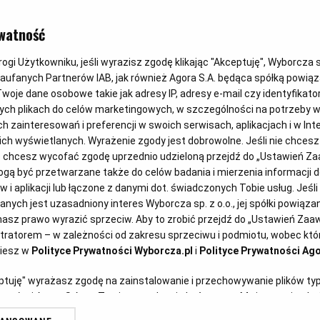
Anna Gaik
watność
Placki z cukinii
gi Użytkowniku, jeśli wyrazisz zgodę klikając "Akceptuję", Wyborcza sp.
Zaufanych Partnerów IAB, jak również Agora S.A. będąca spółką powią
CUKINIA
KOLACJA
PLACKI
PLACKI Z CUKINII
woje dane osobowe takie jak adresy IP, adresy e-mail czy identyfikator
ych plikach do celów marketingowych, w szczególności na potrzeby w
zainteresowań i preferencji w swoich serwisach, aplikacjach i w Inte
 nich wyświetlanych. Wyrażenie zgody jest dobrowolne. Jeśli nie chces
lub chcesz wycofać zgodę uprzednio udzieloną przejdź do „Ustawień 
ą być przetwarzane także do celów badania i mierzenia informacji 
 i aplikacji lub łączone z danymi dot. świadczonych Tobie usług. Jeśl
ych jest uzasadniony interes Wyborcza sp. z o.o., jej spółki powiązane
asz prawo wyrazić sprzeciw. Aby to zrobić przejdź do „Ustawień Za
stratorem – w zależności od zakresu sprzeciwu i podmiotu, wobec któr
ziesz w
Polityce Prywatności Wyborcza.pl
i
Polityce Prywatności Ago
Anna Stefańska
eptuję" wyrażasz zgodę na zainstalowanie i przechowywanie plików ty
Placki z ricottą z jagodami
artnerów i Agora S.A. na Twoim urządzeniu końcowym. Możesz też w każ
plików cookie, ponownie wywołując narzędzie do zarządzania Twoimi p