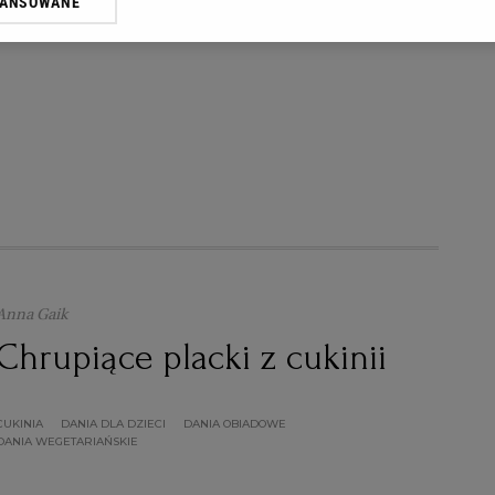
WANSOWANE
oprzez odnośnik „Ustawienia prywatności” w stopce serwisu i przecho
JAGODY
OWOCE
PLACKI
PLACUSZKI
ne”. Zmiana ustawień plików cookie możliwa jest także za pomocą us
erzy i Agora S.A. możemy przetwarzać dane osobowe w następujących
kalizacyjnych. Aktywne skanowanie charakterystyki urządzenia do cel
ji na urządzeniu lub dostęp do nich. Spersonalizowane reklamy i treśc
 i ulepszanie usług.
Lista Zaufanych Partnerów
Anna Gaik
Chrupiące placki z cukinii
CUKINIA
DANIA DLA DZIECI
DANIA OBIADOWE
DANIA WEGETARIAŃSKIE