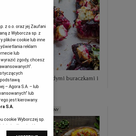
 z o.o. oraz jej Zaufani
zaną z Wyborcza sp. z
y plików cookie lub inne
yświetlania reklam
rnecie lub
z wyrazić zgody, chcesz
Zaawansowanych”.
dotyczących
Letnia tarta z młodymi buraczkami i
i podstawą
serem
j – Agora S.A. – lub
awansowanych” lub
ego jest kierowany.
ra S.A.
MATERIAŁ PROMOCYJNY
pu cookie Wyborczej sp.
dej chwili zmienić
referencjami dot.