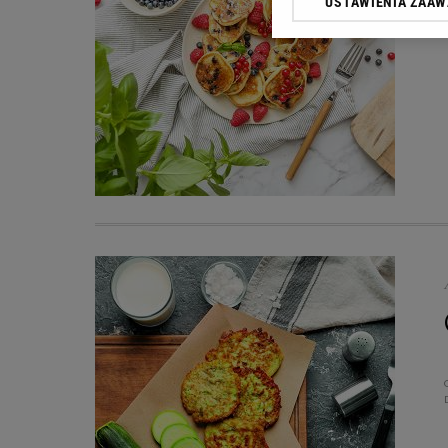
USTAWIENIA ZAA
przetwarzania danych p
„Ustawienia zaawansowa
My, nasi Zaufani Partn
dokładnych danych geolo
Przechowywanie informac
treści, badnie odbiorców