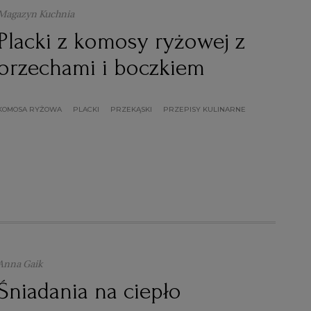
Magazyn Kuchnia
Placki z komosy ryżowej z
orzechami i boczkiem
KOMOSA RYŻOWA
PLACKI
PRZEKĄSKI
PRZEPISY KULINARNE
Anna Gaik
Śniadania na ciepło