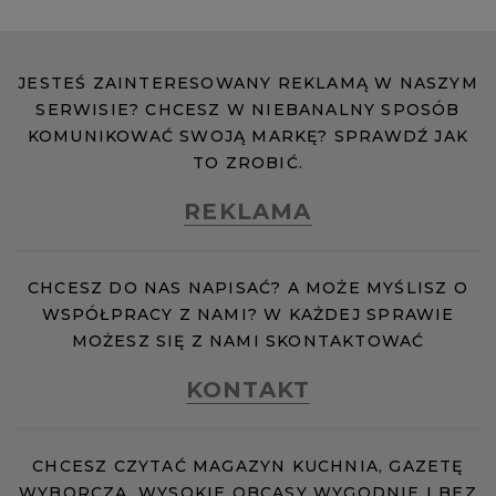
JESTEŚ ZAINTERESOWANY REKLAMĄ W NASZYM
SERWISIE? CHCESZ W NIEBANALNY SPOSÓB
KOMUNIKOWAĆ SWOJĄ MARKĘ? SPRAWDŹ JAK
TO ZROBIĆ.
REKLAMA
CHCESZ DO NAS NAPISAĆ? A MOŻE MYŚLISZ O
WSPÓŁPRACY Z NAMI? W KAŻDEJ SPRAWIE
MOŻESZ SIĘ Z NAMI SKONTAKTOWAĆ
KONTAKT
CHCESZ CZYTAĆ MAGAZYN KUCHNIA, GAZETĘ
WYBORCZĄ, WYSOKIE OBCASY WYGODNIE I BEZ