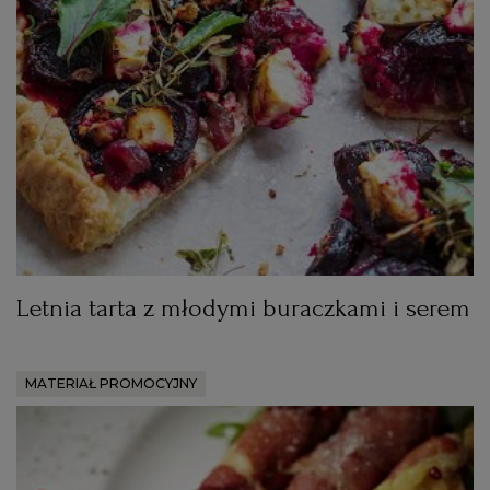
RZESZÓW
SOSNOWIEC
SZCZECIN
TORUŃ
Letnia tarta z młodymi buraczkami i serem
TRÓJMIASTO
MATERIAŁ PROMOCYJNY
WAŁBRZYCH
WARSZAWA