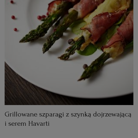
WROCŁAW
ZAKOPANE
ZIELONA GÓRA
Grillowane szparagi z szynką dojrzewającą
i serem Havarti