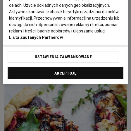
PUBLIO.PL
LUBLIN
celach:
Użycie dokładnych danych geolokalizacyjnych.
Aktywne skanowanie charakterystyki urządzenia do celów
JABŁKA
OWOCE
PIGWA
ŚLIWKI
identyfikacji. Przechowywanie informacji na urządzeniu lub
KULTURALNYSKLEP.PL
ŁÓDŹ
dostęp do nich. Spersonalizowane reklamy i treści, pomiar
Magazyn Kuchnia
reklam i treści, badnie odbiorców i ulepszanie usług.
Lista Zaufanych Partnerów
OLSZTYN
DZIECKO
Przetwory i nalewki z pigwy
ZDROWIE
OPOLE
USTAWIENIA ZAAWANSOWANE
PIGWA
PRZEPISY NA JESIEŃ
AKCEPTUJĘ
POGODA
PŁOCK
MATERIAŁ PROMOCYJNY
PODRÓŻE
POZNAŃ
RADOM
WIDEO
RYBNIK
FORUM