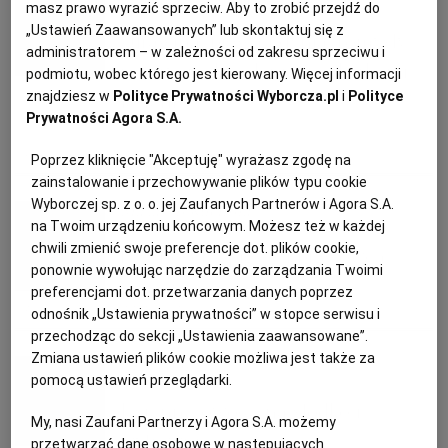
masz prawo wyrazić sprzeciw. Aby to zrobić przejdź do
KUCHNIA MEKSYKAŃSKA
DOMOWE PRZETWORY
WYBORCZA TV I VOD
BIQDATA
GLIWICE
„Ustawień Zaawansowanych” lub skontaktuj się z
Żurawina, pigwa i dynia. Pomysły
administratorem – w zależności od zakresu sprzeciwu i
na oryginalne dania ze skarbami
podmiotu, wobec którego jest kierowany. Więcej informacji
SOST, DIPY I INNE DODATKI
GORZÓW WIELKOPOLSKI
KUCHNIA INDYJSKA
TYLKO ZDROWIE
JUTRONAUCI
znajdziesz w
Polityce Prywatności Wyborcza.pl
i
Polityce
jesieni!
Prywatności Agora S.A.
KSIĄŻKI. MAGAZYN DO CZYTANIA
KUCHNIA HISZPAŃSKA
ARCHIWUM
KALISZ
DYNIA
JESIEŃ
MAGAZYN
PIGWA
Poprzez kliknięcie "Akceptuję" wyrażasz zgodę na
zainstalowanie i przechowywanie plików typu cookie
Wyborczej sp. z o. o. jej Zaufanych Partnerów i Agora S.A.
Magazyn Kuchnia
KUCHNIA NIEMIECKA
NASZA EUROPA
INNE SERWISY
KATOWICE
na Twoim urządzeniu końcowym. Możesz też w każdej
chwili zmienić swoje preferencje dot. plików cookie,
Pyszności z pigwy i pigwowca
ponownie wywołując narzędzie do zarządzania Twoimi
SŁÓWKA. MAGAZYN O JĘZYKU
GAZETA.PL
KIELCE
preferencjami dot. przetwarzania danych poprzez
CIASTO
DESERY
PRZETWORY
odnośnik „Ustawienia prywatności” w stopce serwisu i
KOSZALIN
TOK FM
przechodząc do sekcji „Ustawienia zaawansowane”.
Zmiana ustawień plików cookie możliwa jest także za
Olga Lompa
pomocą ustawień przeglądarki.
SPORT.PL
KRAKÓW
Jesienne owoce na słodko i
My, nasi Zaufani Partnerzy i Agora S.A. możemy
wytrawnie
przetwarzać dane osobowe w następujących