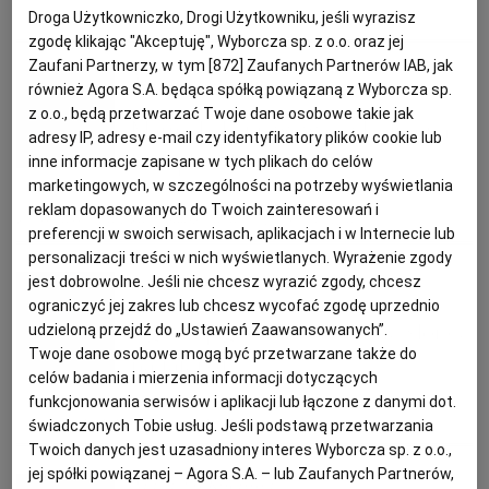
Droga Użytkowniczko, Drogi Użytkowniku, jeśli wyrazisz
CYTRUSY
DYNIA
KISIEL
PIGWA
zgodę klikając "Akceptuję", Wyborcza sp. z o.o. oraz jej
PODRÓŻE KULINARNE
DOMOWE PRZYJĘCIE
KUCHNIA CHIŃSKA
NASZE SERWISY
FIT PRZEPISY
NAPOJE
ZAKUPY
Zaufani Partnerzy, w tym [
872
] Zaufanych Partnerów IAB, jak
Magazyn Kuchnia
również Agora S.A. będąca spółką powiązaną z Wyborcza sp.
z o.o., będą przetwarzać Twoje dane osobowe takie jak
HISTORIE KULINARNE
SPRZĘT KUCHENNY
SERWISY LOKALNE
KUCHNIA TAJSKA
SAŁATKI
WEGE
GRILL
Marmolada pigwowa - idealna na
adresy IP, adresy e-mail czy identyfikatory plików cookie lub
kanapki i do serów
inne informacje zapisane w tych plikach do celów
marketingowych, w szczególności na potrzeby wyświetlania
FELIETONY KULINARNE
KUCHNIA GRECKA
WYBORCZA.PL
MAKARONY
BIAŁYSTOK
WEGAN
reklam dopasowanych do Twoich zainteresowań i
KUCHNIA HISZPAŃSKA
MARMOLADA
OWOCE
PIGWA
preferencji w swoich serwisach, aplikacjach i w Internecie lub
KUCHNIA PORTUGALSKA
KSIĄŻKI KULINARNE
BIELSKO-BIAŁA
BEZ GLUTENU
MAGAZYNY
DRÓB
personalizacji treści w nich wyświetlanych. Wyrażenie zgody
Kaja Nowakowska
jest dobrowolne. Jeśli nie chcesz wyrazić zgody, chcesz
ograniczyć jej zakres lub chcesz wycofać zgodę uprzednio
KUCHNIA FRANCUSKA
WYBORCZA CLASSIC
DUŻY FORMAT
SZEF KUCHNI
BYDGOSZCZ
MIĘSA
Pigwa i pigwowiec: jesienne słońce
udzieloną przejdź do „Ustawień Zaawansowanych”.
Twoje dane osobowe mogą być przetwarzane także do
na talerzu
celów badania i mierzenia informacji dotyczących
KUCHNIA AMERYKAŃSKA
WOLNA SOBOTA
WYBORCZA.BIZ
CZĘSTOCHOWA
RYBY
funkcjonowania serwisów i aplikacji lub łączone z danymi dot.
DŻEM
HERBATA
JESIENNE PRZEPISY
MAGAZYN
świadczonych Tobie usług. Jeśli podstawą przetwarzania
Twoich danych jest uzasadniony interes Wyborcza sp. z o.o.,
WYSOKIE OBCASY
KUCHNIA POLSKA
ALE HISTORIA
PRZEKĄSKI
ELBLĄG
jej spółki powiązanej – Agora S.A. – lub Zaufanych Partnerów,
Magazyn Kuchnia